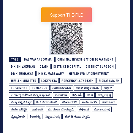
Support THE-FILE
TAGS
BASAVARAJ BOMMAI
CRIMINAL INVESTIGATION DEPARTMENT
D K SHIVAKUMAR
DEATH
DISTRICT HOSPITAL
DISTRICT SURGEON
DR K SUDHAKAR
H D KUMARSWAMY
HEALTH FAMILY DEPARTMENT
HEALTH MINISTER
LOKAYUKTA
PREGENCY LADY DEATH
SIDDARAMAIAH
TREATMENT
TUMAKURU
ಅಮಾನವೀಯತೆ
ಅವಳಿ ಮಕ್ಕಳ ಸಾವು
ಆಧಾರ್
ಆರೋಗ್ಯ ಕುಟುಂಬ ಕಲ್ಯಾಣ ಇಲಾಖೆ
ಕಾಲಹರಣ
ಗರ್ಭೀಣಿ
ಚಿಕಿತ್ಸೆ
ಜಿಲ್ಲಾ ಆಸ್ಪತ್ರೆ
ಜಿಲ್ಲಾ ಶಸ್ತ್ರ ಚಿಕಿತ್ಸಕ
ಡಿ ಕೆ ಶಿವಕುಮಾರ್
ತನಿಖಾ ವರದಿ
ತಾಯಿ ಕಾರ್ಡ್‌
ತುಮಕೂರು
ತುರ್ತು ಪರಿಸ್ಥಿತಿ
ದಾಖಲಾತಿ
ಬಸವರಾಜ ಬೊಮ್ಮಾಯಿ
ರಕ್ತಸ್ರಾವ
ಲೋಕಾಯುಕ್ತ
ವೈದ್ಯಾಧಿಕಾರಿ
ಶಿಫಾರಸ್ಸು
ಸಿದ್ದರಾಮಯ್ಯ
ಹೆಚ್‌ ಡಿ ಕುಮಾರಸ್ವಾಮಿ