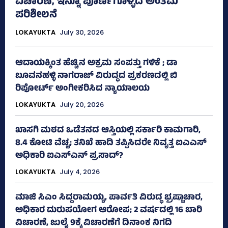
ವಿಚಾರಣೆ, ಇನ್ನೂ ಪೂರ್ಣಗೊಳ್ಳದ ಅಂತಿಮ
ಪರಿಶೀಲನೆ
LOKAYUKTA
July 30, 2026
ಆದಾಯಕ್ಕಿಂತ ಹೆಚ್ಚಿನ ಅಕ್ರಮ ಸಂಪತ್ತು ಗಳಿಕೆ ; ಡಾ
ಬೂವನಹಳ್ಳಿ ನಾಗರಾಜ್ ವಿರುದ್ಧದ ಪ್ರಕರಣದಲ್ಲಿ ಬಿ
ರಿಪೋರ್ಟ್‌ ಅಂಗೀಕರಿಸಿದ ನ್ಯಾಯಾಲಯ
LOKAYUKTA
July 20, 2026
ಖಾಸಗಿ ಮಠದ ಒಡೆತನದ ಆಸ್ತಿಯಲ್ಲಿ ಸರ್ಕಾರಿ ಕಾಮಗಾರಿ,
8.4 ಕೋಟಿ ವೆಚ್ಚ; ತನಿಖೆ ಹಾದಿ ತಪ್ಪಿಸಿದರೇ ನಿವೃತ್ತ ಐಎಎಸ್
ಅಧಿಕಾರಿ ಐಎಸ್‌ಎನ್ ಪ್ರಸಾದ್‌?
LOKAYUKTA
July 4, 2026
ಮಾಜಿ ಸಿಎಂ ಸಿದ್ದರಾಮಯ್ಯ, ಪಾರ್ವತಿ ವಿರುದ್ಧ ಭ್ರಷ್ಟಾಚಾರ,
ಅಧಿಕಾರ ದುರುಪಯೋಗ ಆರೋಪ; 2 ವರ್ಷದಲ್ಲಿ 16 ಬಾರಿ
ವಿಚಾರಣೆ, ಜುಲೈ 9ಕ್ಕೆ ವಿಚಾರಣೆಗೆ ದಿನಾಂಕ ನಿಗದಿ