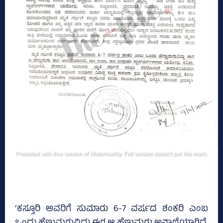
‘ಕಸ್ತೂರಿ ಅವರಿಗೆ ಸುಮಾರು 6-7 ವರ್ಷದ ಶಂಕರಿ ಎಂಬ