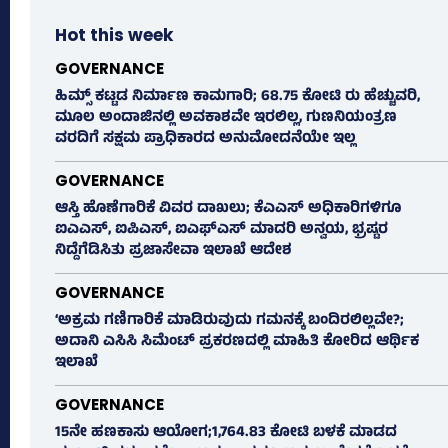
Hot this week
GOVERNANCE
ಹಿಮ್ಸ್‌ ಕಟ್ಟಡ ನಿರ್ಮಾಣ ಕಾಮಗಾರಿ; 68.75 ಕೋಟಿ ರು ಹೆಚ್ಚುವರಿ,
ಮೂಲ ಅಂದಾಜಿನಲ್ಲಿ ಅವಕಾಶವೇ ಇರಲಿಲ್ಲ, ಗುಣನಿಯಂತ್ರಣ
ವರದಿಗೆ ಸಕ್ಷಮ ಪ್ರಾಧಿಕಾರದ ಅನುಮೋದನೆಯೇ ಇಲ್ಲ
GOVERNANCE
ಆಸ್ತಿ ಹೊಣೆಗಾರಿಕೆ ವಿವರ ದಾಖಲು; ಕೆಎಎಸ್ ಅಧಿಕಾರಿಗಳಿಗೂ
ಐಎಎಸ್‌, ಐಪಿಎಸ್‌, ಐಎಫ್‌ಎಸ್‌ ಮಾದರಿ ಅನ್ವಯ, ಭ್ರಷ್ಟರ
ನಿದ್ದೆಗೆಡಿಸಿತು ಪ್ರಜಾಸೇವಾ ಇಲಾಖೆ ಆದೇಶ
GOVERNANCE
‘ಅಕ್ರಮ ಗಣಿಗಾರಿಕೆ ಮಾಡಿರುವುದು ಗಮನಕ್ಕೆ ಬಂದಿರಲಿಲ್ಲವೇ?;
ಅದಾನಿ ಎಸಿಸಿ ಸಿಮೆಂಟ್ ಪ್ರಕರಣದಲ್ಲಿ ಮಾಹಿತಿ ಕೋರಿದ ಆರ್ಥಿಕ
ಇಲಾಖೆ
GOVERNANCE
15ನೇ ಹಣಕಾಸು ಆಯೋಗ;1,764.83 ಕೋಟಿ ಬಳಕೆ ಮಾಡದ