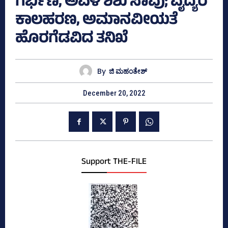
ಗರ್ಭಿಣಿ, ಅವಳಿ ಶಿಶು ಸಾವು; ವೈದ್ಯರ
ಕಾಲಹರಣ, ಅಮಾನವೀಯತೆ
ಹೊರಗೆಡವಿದ ತನಿಖೆ
By
ಜಿ ಮಹಂತೇಶ್
December 20, 2022
Support THE-FILE