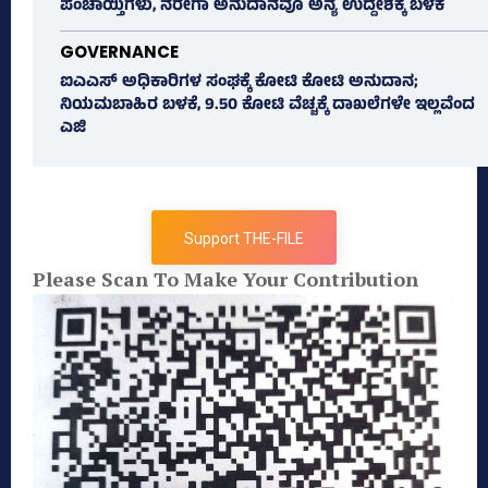
ಪಂಚಾಯ್ತಿಗಳು, ನರೇಗಾ ಅನುದಾನವೂ ಅನ್ಯ ಉದ್ದೇಶಕ್ಕೆ ಬಳಕೆ
GOVERNANCE
ಐಎಎಸ್‌ ಅಧಿಕಾರಿಗಳ ಸಂಘಕ್ಕೆ ಕೋಟಿ ಕೋಟಿ ಅನುದಾನ;
ನಿಯಮಬಾಹಿರ ಬಳಕೆ, 9.50 ಕೋಟಿ ವೆಚ್ಚಕ್ಕೆ ದಾಖಲೆಗಳೇ ಇಲ್ಲವೆಂದ
ಎಜಿ
Support THE-FILE
Please Scan To Make Your Contribution