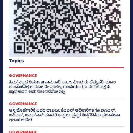
Topics
GOVERNANCE
ಹಿಮ್ಸ್‌ ಕಟ್ಟಡ ನಿರ್ಮಾಣ ಕಾಮಗಾರಿ; 68.75 ಕೋಟಿ ರು ಹೆಚ್ಚುವರಿ, ಮೂಲ
ಅಂದಾಜಿನಲ್ಲಿ ಅವಕಾಶವೇ ಇರಲಿಲ್ಲ, ಗುಣನಿಯಂತ್ರಣ ವರದಿಗೆ ಸಕ್ಷಮ
ಪ್ರಾಧಿಕಾರದ ಅನುಮೋದನೆಯೇ ಇಲ್ಲ
GOVERNANCE
ಆಸ್ತಿ ಹೊಣೆಗಾರಿಕೆ ವಿವರ ದಾಖಲು; ಕೆಎಎಸ್ ಅಧಿಕಾರಿಗಳಿಗೂ ಐಎಎಸ್‌,
ಐಪಿಎಸ್‌, ಐಎಫ್‌ಎಸ್‌ ಮಾದರಿ ಅನ್ವಯ, ಭ್ರಷ್ಟರ ನಿದ್ದೆಗೆಡಿಸಿತು ಪ್ರಜಾಸೇವಾ
ಇಲಾಖೆ ಆದೇಶ
GOVERNANCE