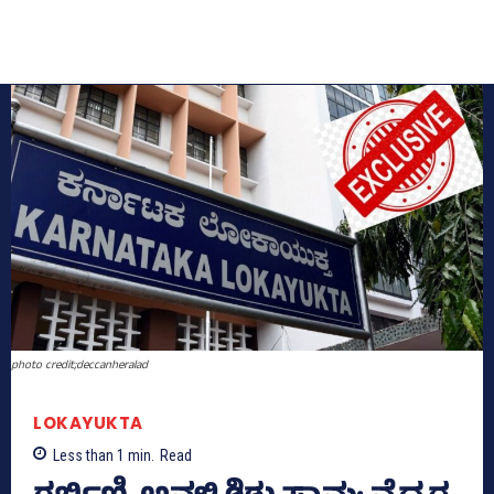
photo credit;deccanheralad
LOKAYUKTA
Less than 1
min.
Read