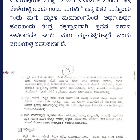
ಮನೆಯಲ್ಲಿಯೇ ಇದ್ದಾಗ 2022ರ ನವೆಂಬರ್‌ 2ರಂದು ರಾತ್ರಿ
ವೇಳೆಯಲ್ಲಿ ಒಂದು ಗಂಡು ಮಗುವಿಗೆ ಜನ್ಮ ನೀಡಿ ಮತ್ತೊಂದು
ಗಂಡು ಮಗು ಮೃತಳ ಮರ್ಮಾಂಗದಿಂದ ಅರ್ಧಂಬರ್ಧ
ಹೊರಬಂದು ತೀವ್ರ ರಕ್ತಸ್ರಾವವಾಗಿ ಪ್ರಸವ ವೇದನೆ
ತಾಳಲಾರದೇ ತಾಯಿ ಮಗು ಮೃತಪಟ್ಟಿರುತ್ತಾರೆ ಎಂದು
ವರದಿಯಲ್ಲಿ ವಿವರಿಸಲಾಗಿದೆ.