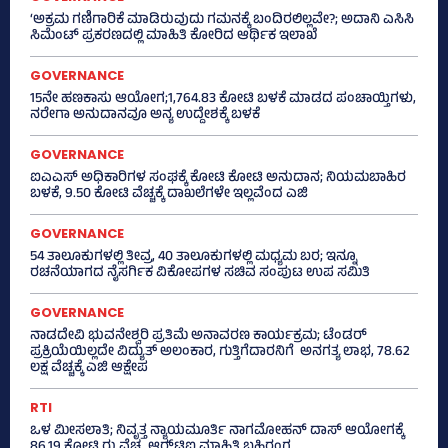
‘ಅಕ್ರಮ ಗಣಿಗಾರಿಕೆ ಮಾಡಿರುವುದು ಗಮನಕ್ಕೆ ಬಂದಿರಲಿಲ್ಲವೇ?; ಅದಾನಿ ಎಸಿಸಿ
ಸಿಮೆಂಟ್ ಪ್ರಕರಣದಲ್ಲಿ ಮಾಹಿತಿ ಕೋರಿದ ಆರ್ಥಿಕ ಇಲಾಖೆ
GOVERNANCE
15ನೇ ಹಣಕಾಸು ಆಯೋಗ;1,764.83 ಕೋಟಿ ಬಳಕೆ ಮಾಡದ ಪಂಚಾಯ್ತಿಗಳು,
ನರೇಗಾ ಅನುದಾನವೂ ಅನ್ಯ ಉದ್ದೇಶಕ್ಕೆ ಬಳಕೆ
GOVERNANCE
ಐಎಎಸ್‌ ಅಧಿಕಾರಿಗಳ ಸಂಘಕ್ಕೆ ಕೋಟಿ ಕೋಟಿ ಅನುದಾನ; ನಿಯಮಬಾಹಿರ
ಬಳಕೆ, 9.50 ಕೋಟಿ ವೆಚ್ಚಕ್ಕೆ ದಾಖಲೆಗಳೇ ಇಲ್ಲವೆಂದ ಎಜಿ
GOVERNANCE
54 ತಾಲೂಕುಗಳಲ್ಲಿ ತೀವ್ರ, 40 ತಾಲೂಕುಗಳಲ್ಲಿ ಮಧ್ಯಮ ಬರ; ಇನ್ನೂ
ರಚನೆಯಾಗದ ನೈಸರ್ಗಿಕ ವಿಕೋಪಗಳ ಸಚಿವ ಸಂಪುಟ ಉಪ ಸಮಿತಿ
GOVERNANCE
ನಾಡದೇವಿ ಭುವನೇಶ್ವರಿ ಪ್ರತಿಮೆ ಅನಾವರಣ ಕಾರ್ಯಕ್ರಮ; ಟೆಂಡರ್
ಪ್ರಕ್ರಿಯೆಯಿಲ್ಲದೇ ವಿದ್ಯುತ್‌ ಅಲಂಕಾರ, ಗುತ್ತಿಗೆದಾರನಿಗೆ ಅನಗತ್ಯ ಲಾಭ, 78.62
ಲಕ್ಷ ವೆಚ್ಚಕ್ಕೆ ಎಜಿ ಆಕ್ಷೇಪ
RTI
ಒಳ ಮೀಸಲಾತಿ; ನಿವೃತ್ತ ನ್ಯಾಯಮೂರ್ತಿ ನಾಗಮೋಹನ್ ದಾಸ್ ಆಯೋಗಕ್ಕೆ
86.19 ಕೋಟಿ ರು ವೆಚ್ಚ, ಆರ್‍‌ಟಿಐ ಮಾಹಿತಿ ಬಹಿರಂಗ