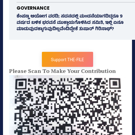
GOVERNANCE
ಕೆಂಪಣ್ಣ ಆಯೋಗ ವರದಿ; ಸದನದಲ್ಲಿ ಮಂಡನೆಯಾಗದಿದ್ದರೂ 9
ವರ್ಷದ ಬಳಿಕ ಭರವಸೆ ಮುಕ್ತಾಯಗೊಳಿಸಿದ ಸಮಿತಿ, ಇಲ್ಲಿ ಏನೂ
ಮಾಡುವುದಕ್ಕಾಗುವುದಿಲ್ಲವೆಂದಿದ್ದೇಕೆ ತುಷಾರ್ ಗಿರಿನಾಥ್?
Support THE-FILE
Please Scan To Make Your Contribution