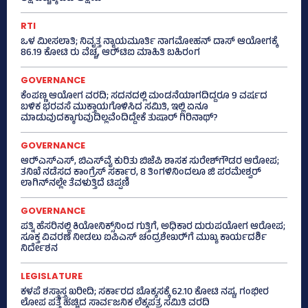
RTI
ಒಳ ಮೀಸಲಾತಿ; ನಿವೃತ್ತ ನ್ಯಾಯಮೂರ್ತಿ ನಾಗಮೋಹನ್ ದಾಸ್ ಆಯೋಗಕ್ಕೆ
86.19 ಕೋಟಿ ರು ವೆಚ್ಚ, ಆರ್‍‌ಟಿಐ ಮಾಹಿತಿ ಬಹಿರಂಗ
GOVERNANCE
ಕೆಂಪಣ್ಣ ಆಯೋಗ ವರದಿ; ಸದನದಲ್ಲಿ ಮಂಡನೆಯಾಗದಿದ್ದರೂ 9 ವರ್ಷದ
ಬಳಿಕ ಭರವಸೆ ಮುಕ್ತಾಯಗೊಳಿಸಿದ ಸಮಿತಿ, ಇಲ್ಲಿ ಏನೂ
ಮಾಡುವುದಕ್ಕಾಗುವುದಿಲ್ಲವೆಂದಿದ್ದೇಕೆ ತುಷಾರ್ ಗಿರಿನಾಥ್?
GOVERNANCE
ಆರ್‍‌ಎಸ್‌ಎಸ್‌, ಬಿಎಸ್‌ವೈ ಕುರಿತು ಬಿಜೆಪಿ ಶಾಸಕ ಸುರೇಶ್‌ಗೌಡರ ಆರೋಪ;
ತನಿಖೆ ನಡೆಸದ ಕಾಂಗ್ರೆಸ್‌ ಸರ್ಕಾರ, 8 ತಿಂಗಳಿನಿಂದಲೂ ಜಿ ಪರಮೇಶ್ವರ್
ಲಾಗಿನ್‌ನಲ್ಲೇ ತೆವಳುತ್ತಿದೆ ಟಿಪ್ಪಣಿ
GOVERNANCE
ಪತ್ನಿ ಹೆಸರಿನಲ್ಲಿ ಕಿಯೋನಿಕ್ಸ್‌ನಿಂದ ಗುತ್ತಿಗೆ, ಅಧಿಕಾರ ದುರುಪಯೋಗ ಆರೋಪ;
ಸೂಕ್ತ ವಿವರಣೆ ನೀಡಲು ಐಪಿಎಸ್‌ ಚಂದ್ರಶೇಖರ್‍‌ಗೆ ಮುಖ್ಯ ಕಾರ್ಯದರ್ಶಿ
ನಿರ್ದೇಶನ
LEGISLATURE
ಕಳಪೆ ಶಸ್ತ್ರಾಸ್ತ್ರ ಖರೀದಿ; ಸರ್ಕಾರದ ಬೊಕ್ಕಸಕ್ಕೆ 62.10 ಕೋಟಿ ನಷ್ಟ, ಗಂಭೀರ
ಲೋಪ ಪತ್ತೆ ಹಚ್ಚಿದ ಸಾರ್ವಜನಿಕ ಲೆಕ್ಕಪತ್ರ ಸಮಿತಿ ವರದಿ