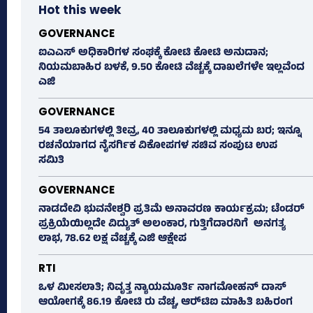
Hot this week
GOVERNANCE
ಐಎಎಸ್‌ ಅಧಿಕಾರಿಗಳ ಸಂಘಕ್ಕೆ ಕೋಟಿ ಕೋಟಿ ಅನುದಾನ;
ನಿಯಮಬಾಹಿರ ಬಳಕೆ, 9.50 ಕೋಟಿ ವೆಚ್ಚಕ್ಕೆ ದಾಖಲೆಗಳೇ ಇಲ್ಲವೆಂದ
ಎಜಿ
GOVERNANCE
54 ತಾಲೂಕುಗಳಲ್ಲಿ ತೀವ್ರ, 40 ತಾಲೂಕುಗಳಲ್ಲಿ ಮಧ್ಯಮ ಬರ; ಇನ್ನೂ
ರಚನೆಯಾಗದ ನೈಸರ್ಗಿಕ ವಿಕೋಪಗಳ ಸಚಿವ ಸಂಪುಟ ಉಪ
ಸಮಿತಿ
GOVERNANCE
ನಾಡದೇವಿ ಭುವನೇಶ್ವರಿ ಪ್ರತಿಮೆ ಅನಾವರಣ ಕಾರ್ಯಕ್ರಮ; ಟೆಂಡರ್
ಪ್ರಕ್ರಿಯೆಯಿಲ್ಲದೇ ವಿದ್ಯುತ್‌ ಅಲಂಕಾರ, ಗುತ್ತಿಗೆದಾರನಿಗೆ ಅನಗತ್ಯ
ಲಾಭ, 78.62 ಲಕ್ಷ ವೆಚ್ಚಕ್ಕೆ ಎಜಿ ಆಕ್ಷೇಪ
RTI
ಒಳ ಮೀಸಲಾತಿ; ನಿವೃತ್ತ ನ್ಯಾಯಮೂರ್ತಿ ನಾಗಮೋಹನ್ ದಾಸ್
ಆಯೋಗಕ್ಕೆ 86.19 ಕೋಟಿ ರು ವೆಚ್ಚ, ಆರ್‍‌ಟಿಐ ಮಾಹಿತಿ ಬಹಿರಂಗ