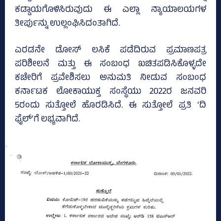
ಕಡ್ಡಾಯಗೊಳಿಸಿರುವುದು ಈ ಎಲ್ಲಾ ನ್ಯಾಯಾಲಯಗಳ
ತೀರ್ಪುನ್ನು ಉಲ್ಲಂಘಿಸಿದಂತಾಗಿದೆ.
ಎರಡನೇ ಡೋಸ್‌ ಲಸಿಕೆ ಪಡೆದಿರುವ ಪ್ರಮಾಣಪತ್ರ
ಪರಿಶೀಲನೆ ಮತ್ತು ಈ ಸಂಬಂಧ ಖಚಿತಪಡಿಸಿಕೊಳ್ಳದೇ
ಕಚೇರಿಗೆ ಪ್ರವೇಶಿಸಲು ಅನುಮತಿ ನೀಡುವ ಸಂಬಂಧ
ಕರ್ನಾಟಕ ಲೋಕಾಯುಕ್ತ ಸಂಸ್ಥೆಯು 2022ರ ಜನವರಿ
5ರಂದು ಸುತ್ತೋಲೆ ಹೊರಡಿಸಿದೆ. ಈ ಸುತ್ತೋಲೆ ಪ್ರತಿ ‘ದಿ
ಫೈಲ್‌’ಗೆ ಲಭ್ಯವಾಗಿದೆ.