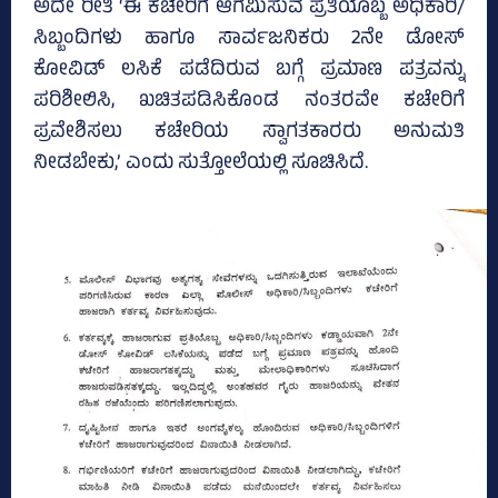
ಅದೇ ರೀತಿ ‘ಈ ಕಚೇರಿಗೆ ಆಗಮಿಸುವ ಪ್ರತಿಯೊಬ್ಬ ಅಧಿಕಾರಿ/
ಸಿಬ್ಬಂದಿಗಳು ಹಾಗೂ ಸಾರ್ವಜನಿಕರು 2ನೇ ಡೋಸ್‌
ಕೋವಿಡ್‌ ಲಸಿಕೆ ಪಡೆದಿರುವ ಬಗ್ಗೆ ಪ್ರಮಾಣ ಪತ್ರವನ್ನು
ಪರಿಶೀಲಿಸಿ, ಖಚಿತಪಡಿಸಿಕೊಂಡ ನಂತರವೇ ಕಚೇರಿಗೆ
ಪ್ರವೇಶಿಸಲು ಕಚೇರಿಯ ಸ್ವಾಗತಕಾರರು ಅನುಮತಿ
ನೀಡಬೇಕು,’ ಎಂದು ಸುತ್ತೋಲೆಯಲ್ಲಿ ಸೂಚಿಸಿದೆ.