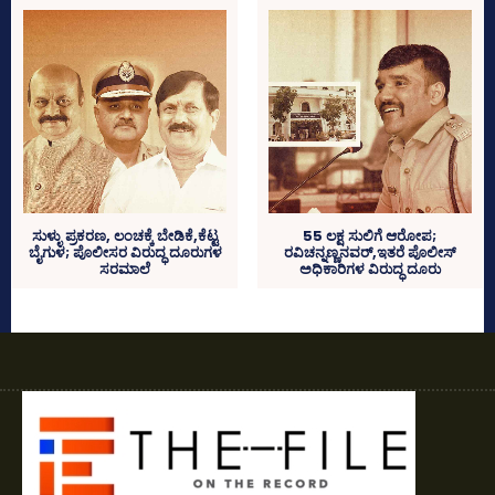
ಸುಳ್ಳು ಪ್ರಕರಣ, ಲಂಚಕ್ಕೆ ಬೇಡಿಕೆ,ಕೆಟ್ಟ
55 ಲಕ್ಷ ಸುಲಿಗೆ ಆರೋಪ;
ಬೈಗುಳ; ಪೊಲೀಸರ ವಿರುದ್ಧ ದೂರುಗಳ
ರವಿಚನ್ನಣ್ಣನವರ್‌,ಇತರೆ ಪೊಲೀಸ್‌
ಸರಮಾಲೆ
ಅಧಿಕಾರಿಗಳ ವಿರುದ್ಧ ದೂರು