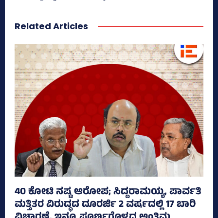
Related Articles
40 ಕೋಟಿ ನಷ್ಟ ಆರೋಪ; ಸಿದ್ದರಾಮಯ್ಯ, ಪಾರ್ವತಿ
ಮತ್ತಿತರ ವಿರುದ್ಧದ ದೂರರ್ಜಿ 2 ವರ್ಷದಲ್ಲಿ 17 ಬಾರಿ
ವಿಚಾರಣೆ, ಇನ್ನೂ ಪೂರ್ಣಗೊಳ್ಳದ ಅಂತಿಮ