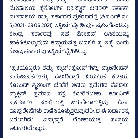
ಮೂಲಭೂತ ಹಕ್ಕುಗಳನ್ನು ಉಲ್ಲಂಘಿಸಿದಂತೆ ಎಂದು
ಮೇಘಾಲಯ ಹೈಕೋರ್ಟ್ ರಿಜಿಸ್ಟ್ರಾರ್‌ ಜನರಲ್‌ ವರ್ಸಸ್‌
ಮೇಘಾಲಯ ರಾಜ್ಯ ಸರ್ಕಾರದ ಪ್ರಕರಣದಲ್ಲಿ (ಪಿಐಎಲ್‌ ನಂ
6/2021- 23.06.2021) ಇತ್ತೀಚೆಗಷ್ಟೇ ತೀರ್ಪು ಪ್ರಕಟಗೊಂಡಿತ್ತು.
ಕೇಂದ್ರ ಸರ್ಕಾರವು ಸಹ ಕೋವಿಡ್‌ ಲಸಿಕೆಯನ್ನು
ಹಾಕಿಸಿಕೊಳ್ಳುವುದು ಕಡ್ಡಾಯವಲ್ಲ ಬದಲಿಗೆ ಸ್ವ ಇಚ್ಛೆ ಎಂದು
ಕೇಂದ್ರ ಸರ್ಕಾರವು ಇತ್ತೀಚೆಗಷ್ಟೆ ತಿಳಿಸಿತ್ತು.
“ಪ್ರತಿಯೊಬ್ಬರೂ ತಮ್ಮ ಸ್ಮಾರ್ಟ್‌ಫೋನ್‌ಗಳಲ್ಲಿ ವ್ಯಾಕ್ಸಿನೇಷನ್
ಪ್ರಮಾಣಪತ್ರಗಳನ್ನು ಹೊಂದಿದ್ದಾರೆ. ನಿಯಮಿತ ಕಡ್ಡಾಯ
ಕೋವಿಡ್ ಸ್ಕ್ರೀನಿಂಗ್ ಜೊತೆಗೆ ಅವರು ಪ್ರವೇಶದ ಮೊದಲು
ವ್ಯಾಕ್ಸಿನ್ ಪ್ರಮಾಣ ಪತ್ರ ತೋರಿಸಬೇಕು. ಕೋವಿಡ್
ಪ್ರಕರಣಗಳ ಸಂಖ್ಯೆಯಲ್ಲಿ ಏರುಪೇರಾಗುತ್ತಿದ್ದು, ಹೊಸ
ರೂಪುರೇಷೆಗಳು ಕಾಣಿಸಿಕೊಳ್ಳುತ್ತಿರುವುದರಿಂದ ಈ ನಿರ್ಧಾರಕ್ಕೆ
ಬರಲಾಗಿದೆ,’ ಎನ್ನುತ್ತಾರೆ ಲೋಕಾಯುಕ್ತ ಸಂಸ್ಥೆಯ
ಅಧಿಕಾರಿಯೊಬ್ಬರು.