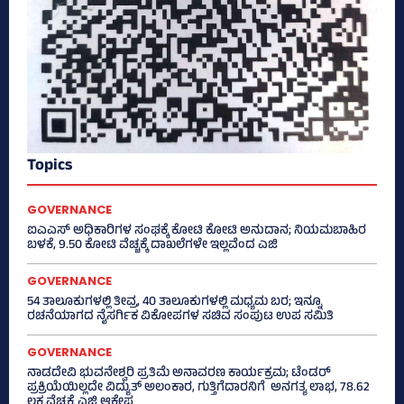
Topics
GOVERNANCE
ಐಎಎಸ್‌ ಅಧಿಕಾರಿಗಳ ಸಂಘಕ್ಕೆ ಕೋಟಿ ಕೋಟಿ ಅನುದಾನ; ನಿಯಮಬಾಹಿರ
ಬಳಕೆ, 9.50 ಕೋಟಿ ವೆಚ್ಚಕ್ಕೆ ದಾಖಲೆಗಳೇ ಇಲ್ಲವೆಂದ ಎಜಿ
GOVERNANCE
54 ತಾಲೂಕುಗಳಲ್ಲಿ ತೀವ್ರ, 40 ತಾಲೂಕುಗಳಲ್ಲಿ ಮಧ್ಯಮ ಬರ; ಇನ್ನೂ
ರಚನೆಯಾಗದ ನೈಸರ್ಗಿಕ ವಿಕೋಪಗಳ ಸಚಿವ ಸಂಪುಟ ಉಪ ಸಮಿತಿ
GOVERNANCE
ನಾಡದೇವಿ ಭುವನೇಶ್ವರಿ ಪ್ರತಿಮೆ ಅನಾವರಣ ಕಾರ್ಯಕ್ರಮ; ಟೆಂಡರ್
ಪ್ರಕ್ರಿಯೆಯಿಲ್ಲದೇ ವಿದ್ಯುತ್‌ ಅಲಂಕಾರ, ಗುತ್ತಿಗೆದಾರನಿಗೆ ಅನಗತ್ಯ ಲಾಭ, 78.62
ಲಕ್ಷ ವೆಚ್ಚಕ್ಕೆ ಎಜಿ ಆಕ್ಷೇಪ