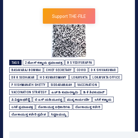
Support THE-FILE
TAGS
2 ಡೋಸ್‌ ಕಡ್ಡಾಯ ಪ್ರಮಾಣಪತ್ರ
B S YEDIYURAPPA
BASAVARAJ BOMMAI
CHIEF SECRETARY
COVID
D K SHIVAKUMAR
DR K SUDHAKAR
H D KUMARSWAMY
LOKAYUKTA
LOKAYUKTA OFFICE
P VISHWANATH SHETTY
SIDDARAMAIAH
VACCINATION
VACCINATION STRATEGY
ಎಚ್‌ ಡಿ ಕುಮಾರಸ್ವಾಮಿ
ಡಿ ಕೆ ಶಿವಕುಮಾರ್
ಪಿ ವಿಶ್ವನಾಥಶೆಟ್ಟಿ
ಬಿ ಎಸ್‌ ಯಡಿಯೂರಪ್ಪ
ಮುಖ್ಯ ಕಾರ್ಯದರ್ಶಿ
ಲಸಿಕೆ ಕಡ್ಡಾಯ
ಲಸಿಕೆ ಪ್ರಮಾಣಪತ್ರ
ಲೋಕಾಯುಕ್ತ ಅಧಿಕಾರಿಗಳು
ಲೋಕಾಯುಕ್ತ ಕಚೇರಿ
ಲೋಕಾಯುಕ್ತ ಕಚೇರಿ ಪ್ರವೇಶ
ಸಿದ್ದರಾಮಯ್ಯ