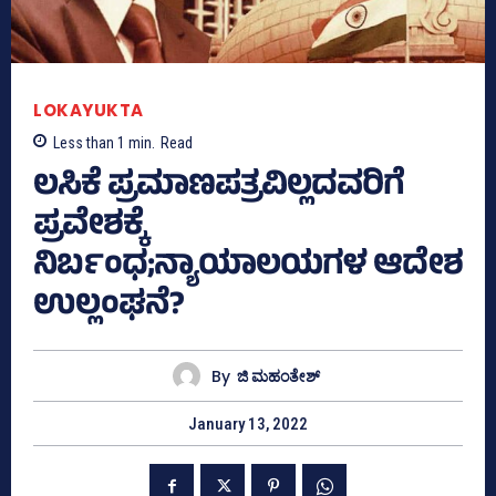
LOKAYUKTA
Less than 1
min.
Read
ಲಸಿಕೆ ಪ್ರಮಾಣಪತ್ರವಿಲ್ಲದವರಿಗೆ
ಪ್ರವೇಶಕ್ಕೆ
ನಿರ್ಬಂಧ;ನ್ಯಾಯಾಲಯಗಳ ಆದೇಶ
ಉಲ್ಲಂಘನೆ?
By
ಜಿ ಮಹಂತೇಶ್
January 13, 2022