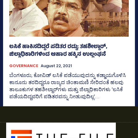
ಲಸಿಕೆ ಹಾಕಿಸದಿದ್ದರೆ ಪಡಿತರ ರದ್ದು; ತಹಶೀಲ್ದಾರ್‌,
ಜಿಲ್ಲಾಧಿಕಾರಿಗಳಿಂದ ಆಹಾರ ಹಕ್ಕಿನ ಉಲ್ಲಂಘನೆ
GOVERNANCE
August 22, 2021
ಬೆಂಗಳೂರು; ಕೋವಿಡ್‌ ಲಸಿಕೆ ಪಡೆಯುವುದನ್ನು ಕಡ್ಡಾಯಗೊಳಿಸಿ
ಕಾನೂನು ತರದಿದ್ದರೂ ರಾಜ್ಯದ ಚಿಂತಾಮಣಿ ಸೇರಿದಂತೆ ಹಲವು
ತಾಲೂಕುಗಳ ತಹಶೀಲ್ದಾರ್‌ಗಳು ಮತ್ತು ಜಿಲ್ಲಾಧಿಕಾರಿಗಳು 'ಲಸಿಕೆ
ಪಡೆಯದಿದ್ದವರಿಗೆ ಪಡಿತರವನ್ನು ನೀಡುವುದಿಲ್ಲ'...