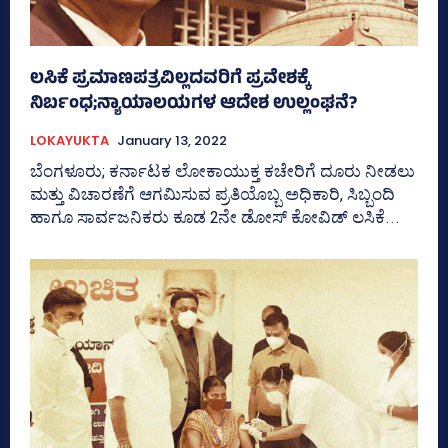
ಲಸಿಕೆ ಪ್ರಮಾಣಪತ್ರವಿಲ್ಲದವರಿಗೆ ಪ್ರವೇಶಕ್ಕೆ
ನಿರ್ಬಂಧ;ನ್ಯಾಯಾಲಯಗಳ ಆದೇಶ ಉಲ್ಲಂಘನೆ?
LOKAYUKTA
January 13, 2022
ಬೆಂಗಳೂರು; ಕರ್ನಾಟಕ ಲೋಕಾಯುಕ್ತ ಕಚೇರಿಗೆ ದೂರು ನೀಡಲು
ಮತ್ತು ವಿಚಾರಣೆಗೆ ಆಗಮಿಸುವ ಪ್ರತಿಯೊಬ್ಬ ಅಧಿಕಾರಿ, ಸಿಬ್ಬಂದಿ
ಹಾಗೂ ಸಾರ್ವಜನಿಕರು ಕೂಡ 2ನೇ ಡೋಸ್‌ ಕೋವಿಡ್‌ ಲಸಿಕೆ...