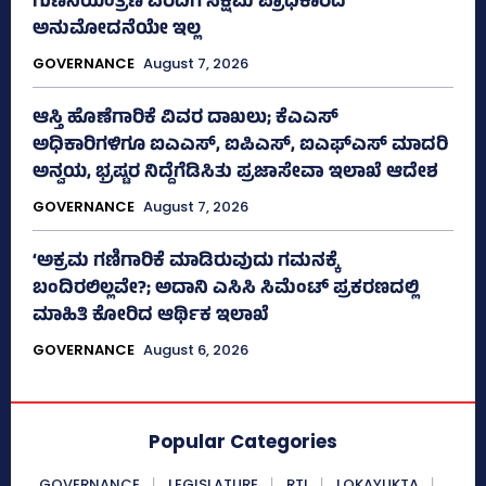
ಗುಣನಿಯಂತ್ರಣ ವರದಿಗೆ ಸಕ್ಷಮ ಪ್ರಾಧಿಕಾರದ
ಅನುಮೋದನೆಯೇ ಇಲ್ಲ
GOVERNANCE
August 7, 2026
ಆಸ್ತಿ ಹೊಣೆಗಾರಿಕೆ ವಿವರ ದಾಖಲು; ಕೆಎಎಸ್
ಅಧಿಕಾರಿಗಳಿಗೂ ಐಎಎಸ್‌, ಐಪಿಎಸ್‌, ಐಎಫ್‌ಎಸ್‌ ಮಾದರಿ
ಅನ್ವಯ, ಭ್ರಷ್ಟರ ನಿದ್ದೆಗೆಡಿಸಿತು ಪ್ರಜಾಸೇವಾ ಇಲಾಖೆ ಆದೇಶ
GOVERNANCE
August 7, 2026
‘ಅಕ್ರಮ ಗಣಿಗಾರಿಕೆ ಮಾಡಿರುವುದು ಗಮನಕ್ಕೆ
ಬಂದಿರಲಿಲ್ಲವೇ?; ಅದಾನಿ ಎಸಿಸಿ ಸಿಮೆಂಟ್ ಪ್ರಕರಣದಲ್ಲಿ
ಮಾಹಿತಿ ಕೋರಿದ ಆರ್ಥಿಕ ಇಲಾಖೆ
GOVERNANCE
August 6, 2026
Popular Categories
GOVERNANCE
LEGISLATURE
RTI
LOKAYUKTA