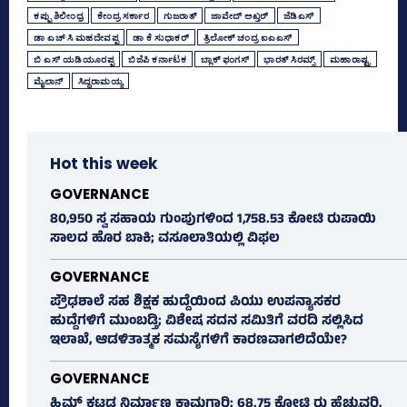
ಕಪ್ಪು ಶಿಲೀಂಧ್ರ
ಕೇಂದ್ರ ಸರ್ಕಾರ
ಗುಜರಾತ್‌
ಜಾವೇದ್‌ ಅಖ್ತರ್‌
ಜೆಡಿಎಸ್‌
ಡಾ ಎಚ್‌ ಸಿ ಮಹದೇವಪ್ಪ
ಡಾ ಕೆ ಸುಧಾಕರ್‌
ತ್ರಿಲೋಕ್‌ ಚಂದ್ರ ಐಎಎಸ್‌
ಬಿ ಎಸ್‌ ಯಡಿಯೂರಪ್ಪ
ಬಿಜೆಪಿ ಕರ್ನಾಟಕ
ಬ್ಲಾಕ್‌ ಫಂಗಸ್‌
ಭಾರತ್ ಸಿರಮ್ಸ್‌
ಮಹಾರಾಷ್ಟ್ರ
ಮೈಲಾನ್‌
ಸಿದ್ದರಾಮಯ್ಯ
Hot this week
GOVERNANCE
80,950 ಸ್ವ ಸಹಾಯ ಗುಂಪುಗಳಿಂದ 1,758.53 ಕೋಟಿ ರುಪಾಯಿ
ಸಾಲದ ಹೊರ ಬಾಕಿ; ವಸೂಲಾತಿಯಲ್ಲಿ ವಿಫಲ
GOVERNANCE
ಪ್ರೌಢಶಾಲೆ ಸಹ ಶಿಕ್ಷಕ ಹುದ್ದೆಯಿಂದ ಪಿಯು ಉಪನ್ಯಾಸಕರ
ಹುದ್ದೆಗಳಿಗೆ ಮುಂಬಡ್ತಿ; ವಿಶೇಷ ಸದನ ಸಮಿತಿಗೆ ವರದಿ ಸಲ್ಲಿಸಿದ
ಇಲಾಖೆ, ಆಡಳಿತಾತ್ಮಕ ಸಮಸ್ಯೆಗಳಿಗೆ ಕಾರಣವಾಗಲಿದೆಯೇ?
GOVERNANCE
ಹಿಮ್ಸ್‌ ಕಟ್ಟಡ ನಿರ್ಮಾಣ ಕಾಮಗಾರಿ; 68.75 ಕೋಟಿ ರು ಹೆಚ್ಚುವರಿ,