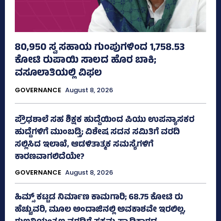
80,950 ಸ್ವ ಸಹಾಯ ಗುಂಪುಗಳಿಂದ 1,758.53
ಕೋಟಿ ರುಪಾಯಿ ಸಾಲದ ಹೊರ ಬಾಕಿ;
ವಸೂಲಾತಿಯಲ್ಲಿ ವಿಫಲ
GOVERNANCE
August 8, 2026
ಪ್ರೌಢಶಾಲೆ ಸಹ ಶಿಕ್ಷಕ ಹುದ್ದೆಯಿಂದ ಪಿಯು ಉಪನ್ಯಾಸಕರ
ಹುದ್ದೆಗಳಿಗೆ ಮುಂಬಡ್ತಿ; ವಿಶೇಷ ಸದನ ಸಮಿತಿಗೆ ವರದಿ
ಸಲ್ಲಿಸಿದ ಇಲಾಖೆ, ಆಡಳಿತಾತ್ಮಕ ಸಮಸ್ಯೆಗಳಿಗೆ
ಕಾರಣವಾಗಲಿದೆಯೇ?
GOVERNANCE
August 8, 2026
ಹಿಮ್ಸ್‌ ಕಟ್ಟಡ ನಿರ್ಮಾಣ ಕಾಮಗಾರಿ; 68.75 ಕೋಟಿ ರು
ಹೆಚ್ಚುವರಿ, ಮೂಲ ಅಂದಾಜಿನಲ್ಲಿ ಅವಕಾಶವೇ ಇರಲಿಲ್ಲ,