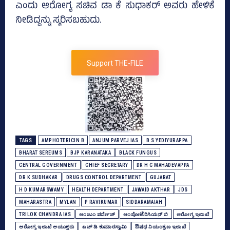
ಎಂದು ಆರೋಗ್ಯ ಸಚಿವ ಡಾ ಕೆ ಸುಧಾಕರ್‌ ಅವರು ಹೇಳಿಕೆ
ನೀಡಿದ್ದನ್ನು ಸ್ಮರಿಸಬಹುದು.
Support THE-FILE
TAGS
AMPHOTERICIN B
ANJUM PARVEJ IAS
B S YEDIYURAPPA
BHARAT SEREUMS
BJP KARANATAKA
BLACK FUNGUS
CENTRAL GOVERNMENT
CHIEF SECRETARY
DR H C MAHADEVAPPA
DR K SUDHAKAR
DRUGS CONTROL DEPARTMENT
GUJARAT
H D KUMARSWAMY
HEALTH DEPARTMENT
JAWAID AKTHAR
JDS
MAHARASTRA
MYLAN
P RAVIKUMAR
SIDDARAMAIAH
TRILOK CHANDRA IAS
ಅಂಜುಂ ಪರ್ವೇಜ್‌
ಆಂಪೋಟೆರಿಸಿಯನ್‌ ಬಿ
ಆರೋಗ್ಯ ಇಲಾಖೆ
ಆರೋಗ್ಯ ಇಲಾಖೆ ಆಯುಕ್ತರು
ಎಚ್‌ ಡಿ ಕುಮಾರಸ್ವಾಮಿ
ಔಷಧ ನಿಯಂತ್ರಣ ಇಲಾಖೆ