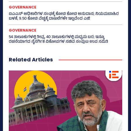
GOVERNANCE
ಐಎಎಸ್‌ ಅಧಿಕಾರಿಗಳ ಸಂಘಕ್ಕೆ ಕೋಟಿ ಕೋಟಿ ಅನುದಾನ; ನಿಯಮಬಾಹಿರ
ಬಳಕೆ, 9.50 ಕೋಟಿ ವೆಚ್ಚಕ್ಕೆ ದಾಖಲೆಗಳೇ ಇಲ್ಲವೆಂದ ಎಜಿ
GOVERNANCE
54 ತಾಲೂಕುಗಳಲ್ಲಿ ತೀವ್ರ, 40 ತಾಲೂಕುಗಳಲ್ಲಿ ಮಧ್ಯಮ ಬರ; ಇನ್ನೂ
ರಚನೆಯಾಗದ ನೈಸರ್ಗಿಕ ವಿಕೋಪಗಳ ಸಚಿವ ಸಂಪುಟ ಉಪ ಸಮಿತಿ
Related Articles