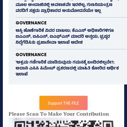
ಮೂಲ ಅಂದಾಜಿನಲ್ಲಿ ಅವಕಾಶವೇ ಇರಲಿಲ್ಲ, ಗುಣನಿಯಂತ್ರಣ
ವರದಿಗೆ ಸಕ್ಷಮ ಪ್ರಾಧಿಕಾರದ ಅನುಮೋದನೆಯೇ ಇಲ್ಲ
GOVERNANCE
ಆಸ್ತಿ ಹೊಣೆಗಾರಿಕೆ ವಿವರ ದಾಖಲು; ಕೆಎಎಸ್ ಅಧಿಕಾರಿಗಳಿಗೂ
ಐಎಎಸ್‌, ಐಪಿಎಸ್‌, ಐಎಫ್‌ಎಸ್‌ ಮಾದರಿ ಅನ್ವಯ, ಭ್ರಷ್ಟರ
ನಿದ್ದೆಗೆಡಿಸಿತು ಪ್ರಜಾಸೇವಾ ಇಲಾಖೆ ಆದೇಶ
GOVERNANCE
‘ಅಕ್ರಮ ಗಣಿಗಾರಿಕೆ ಮಾಡಿರುವುದು ಗಮನಕ್ಕೆ ಬಂದಿರಲಿಲ್ಲವೇ?;
ಅದಾನಿ ಎಸಿಸಿ ಸಿಮೆಂಟ್ ಪ್ರಕರಣದಲ್ಲಿ ಮಾಹಿತಿ ಕೋರಿದ ಆರ್ಥಿಕ
ಇಲಾಖೆ
Support THE-FILE
Please Scan To Make Your Contribution