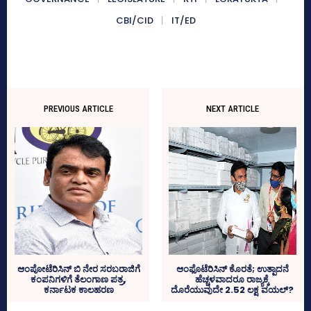
CBI/CID
IT/ED
PREVIOUS ARTICLE
NEXT ARTICLE
ಆಂಪೋಟೆರಿಸಿನ್‌ ಬಿ ನೇರ ಸರಬರಾಜಿಗೆ
ಆಂಫೊಟೆರಿಸಿನ್‌ ಕೊರತೆ; ಉತ್ಪಾದನೆ
ಕಂಪನಿಗಳಿಗೆ ತೆಲಂಗಾಣ ಪತ್ರ,
ಹೆಚ್ಚಳವಾದರೂ ರಾಜ್ಯಕ್ಕೆ
ಕರ್ನಾಟಕ ಕಾಲಹರಣ
ದೊರೆಯುವುದೇ 2.52 ಲಕ್ಷ ವಯಲ್‌?