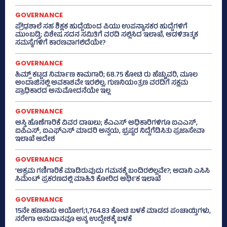
GOVERNANCE
ಪ್ರೌಢಶಾಲೆ ಸಹ ಶಿಕ್ಷಕ ಹುದ್ದೆಯಿಂದ ಪಿಯು ಉಪನ್ಯಾಸಕರ ಹುದ್ದೆಗಳಿಗೆ
ಮುಂಬಡ್ತಿ; ವಿಶೇಷ ಸದನ ಸಮಿತಿಗೆ ವರದಿ ಸಲ್ಲಿಸಿದ ಇಲಾಖೆ, ಆಡಳಿತಾತ್ಮಕ
ಸಮಸ್ಯೆಗಳಿಗೆ ಕಾರಣವಾಗಲಿದೆಯೇ?
GOVERNANCE
ಹಿಮ್ಸ್‌ ಕಟ್ಟಡ ನಿರ್ಮಾಣ ಕಾಮಗಾರಿ; 68.75 ಕೋಟಿ ರು ಹೆಚ್ಚುವರಿ, ಮೂಲ
ಅಂದಾಜಿನಲ್ಲಿ ಅವಕಾಶವೇ ಇರಲಿಲ್ಲ, ಗುಣನಿಯಂತ್ರಣ ವರದಿಗೆ ಸಕ್ಷಮ
ಪ್ರಾಧಿಕಾರದ ಅನುಮೋದನೆಯೇ ಇಲ್ಲ
GOVERNANCE
ಆಸ್ತಿ ಹೊಣೆಗಾರಿಕೆ ವಿವರ ದಾಖಲು; ಕೆಎಎಸ್ ಅಧಿಕಾರಿಗಳಿಗೂ ಐಎಎಸ್‌,
ಐಪಿಎಸ್‌, ಐಎಫ್‌ಎಸ್‌ ಮಾದರಿ ಅನ್ವಯ, ಭ್ರಷ್ಟರ ನಿದ್ದೆಗೆಡಿಸಿತು ಪ್ರಜಾಸೇವಾ
ಇಲಾಖೆ ಆದೇಶ
GOVERNANCE
‘ಅಕ್ರಮ ಗಣಿಗಾರಿಕೆ ಮಾಡಿರುವುದು ಗಮನಕ್ಕೆ ಬಂದಿರಲಿಲ್ಲವೇ?; ಅದಾನಿ ಎಸಿಸಿ
ಸಿಮೆಂಟ್ ಪ್ರಕರಣದಲ್ಲಿ ಮಾಹಿತಿ ಕೋರಿದ ಆರ್ಥಿಕ ಇಲಾಖೆ
GOVERNANCE
15ನೇ ಹಣಕಾಸು ಆಯೋಗ;1,764.83 ಕೋಟಿ ಬಳಕೆ ಮಾಡದ ಪಂಚಾಯ್ತಿಗಳು,
ನರೇಗಾ ಅನುದಾನವೂ ಅನ್ಯ ಉದ್ದೇಶಕ್ಕೆ ಬಳಕೆ