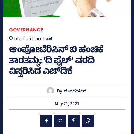
GOVERNANCE
Less than 1
min.
Read
ಆಂಪೋಟೆರಿಸಿನ್ ಬಿ ಹಂಚಿಕೆ
ತಾರತಮ್ಯ; ‘ದಿ ಫೈಲ್’ ವರದಿ
ವಿಸ್ತರಿಸಿದ ಎಚ್‌ಡಿಕೆ
By
ಜಿ ಮಹಂತೇಶ್
May 21, 2021