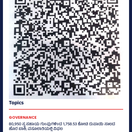
Topics
GOVERNANCE
80,950 ಸ್ವ ಸಹಾಯ ಗುಂಪುಗಳಿಂದ 1,758.53 ಕೋಟಿ ರುಪಾಯಿ ಸಾಲದ
ಹೊರ ಬಾಕಿ; ವಸೂಲಾತಿಯಲ್ಲಿ ವಿಫಲ