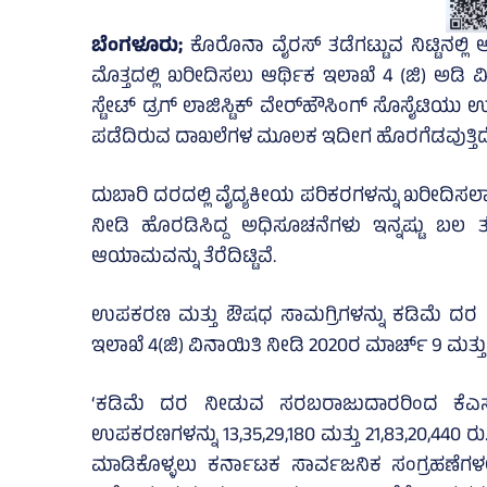
ಬೆಂಗಳೂರು;
ಕೊರೊನಾ ವೈರಸ್‌ ತಡೆಗಟ್ಟುವ ನಿಟ್ಟಿನಲ್
ಮೊತ್ತದಲ್ಲಿ ಖರೀದಿಸಲು ಆರ್ಥಿಕ ಇಲಾಖೆ 4 (ಜಿ) ಅಡಿ
ಸ್ಟೇಟ್‌ ಡ್ರಗ್‌ ಲಾಜಿಸ್ಟಿಕ್‌ ವೇರ್‌ಹೌಸಿಂಗ್‌ ಸೊಸೈಟಿಯು
ಪಡೆದಿರುವ ದಾಖಲೆಗಳ ಮೂಲಕ ಇದೀಗ ಹೊರಗೆಡವುತ್ತಿದೆ
ದುಬಾರಿ ದರದಲ್ಲಿ ವೈದ್ಯಕೀಯ ಪರಿಕರಗಳನ್ನು ಖರೀದಿಸಲ
ನೀಡಿ ಹೊರಡಿಸಿದ್ದ ಅಧಿಸೂಚನೆಗಳು ಇನ್ನಷ್ಟು ಬಲ ತಂದ
ಆಯಾಮವನ್ನು ತೆರೆದಿಟ್ಟಿವೆ.
ಉಪಕರಣ ಮತ್ತು ಔಷಧ ಸಾಮಗ್ರಿಗಳನ್ನು ಕಡಿಮೆ ದರ 
ಇಲಾಖೆ 4(ಜಿ) ವಿನಾಯಿತಿ ನೀಡಿ 2020ರ ಮಾರ್ಚ್‌ 9 ಮತ್ತು
‘ಕಡಿಮೆ ದರ ನೀಡುವ ಸರಬರಾಜುದಾರರಿಂದ ಕೆಎಸ್
ಉಪಕರಣಗಳನ್ನು 13,35,29,180 ಮತ್ತು 21,83,20,440 ರು.
ಮಾಡಿಕೊಳ್ಳಲು ಕರ್ನಾಟಕ ಸಾರ್ವಜನಿಕ ಸಂಗ್ರಹಣೆಗಳ