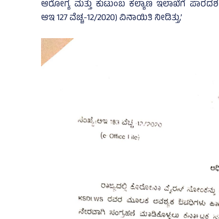
ಆರೋಗ್ಯ ಮತ್ತು ಕುಟುಂಬ ಕಲ್ಯಾಣ ಇಲಾಖೆಗೆ ಪಾರದರ್ಶಕತ
ಆಇ 127 ವೆಚ್ಚ-12/2020) ವಿನಾಯಿತಿ ನೀಡಿತ್ತು,’