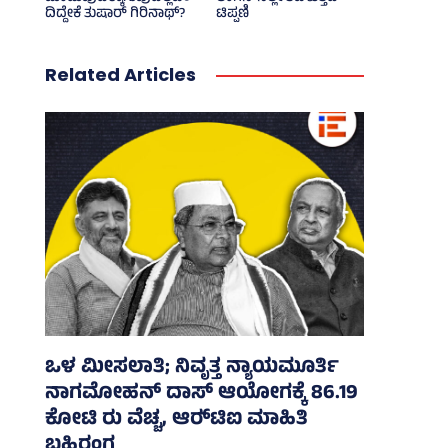
ದಿದ್ದೇಕೆ ತುಷಾರ್ ಗಿರಿನಾಥ್?
ಟಿಪ್ಪಣಿ
Related Articles
ಒಳ ಮೀಸಲಾತಿ; ನಿವೃತ್ತ ನ್ಯಾಯಮೂರ್ತಿ
ನಾಗಮೋಹನ್ ದಾಸ್ ಆಯೋಗಕ್ಕೆ 86.19
ಕೋಟಿ ರು ವೆಚ್ಚ, ಆರ್‍‌ಟಿಐ ಮಾಹಿತಿ
ಬಹಿರಂಗ