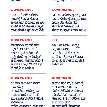
ಇಲಾಖೆ
ಉದ್ದೇಶಕ್ಕೆ ಬಳಕೆ
GOVERNANCE
GOVERNANCE
ಐಎಎಸ್‌ ಅಧಿಕಾರಿಗಳ
54 ತಾಲೂಕುಗಳಲ್ಲಿ ತೀವ್ರ, 40
ಸಂಘಕ್ಕೆ ಕೋಟಿ ಕೋಟಿ
ತಾಲೂಕುಗಳಲ್ಲಿ ಮಧ್ಯಮ ಬರ;
ಅನುದಾನ; ನಿಯಮಬಾಹಿರ
ಇನ್ನೂ ರಚನೆಯಾಗದ
ಬಳಕೆ, 9.50 ಕೋಟಿ ವೆಚ್ಚಕ್ಕೆ
ನೈಸರ್ಗಿಕ ವಿಕೋಪಗಳ
ದಾಖಲೆಗಳೇ ಇಲ್ಲವೆಂದ ಎಜಿ
ಸಚಿವ ಸಂಪುಟ ಉಪ ಸಮಿತಿ
GOVERNANCE
RTI
ನಾಡದೇವಿ ಭುವನೇಶ್ವರಿ
ಒಳ ಮೀಸಲಾತಿ; ನಿವೃತ್ತ
ಪ್ರತಿಮೆ ಅನಾವರಣ
ನ್ಯಾಯಮೂರ್ತಿ
ಕಾರ್ಯಕ್ರಮ; ಟೆಂಡರ್
ನಾಗಮೋಹನ್ ದಾಸ್
ಪ್ರಕ್ರಿಯೆಯಿಲ್ಲದೇ ವಿದ್ಯುತ್‌
ಆಯೋಗಕ್ಕೆ 86.19 ಕೋಟಿ
ಅಲಂಕಾರ, ಗುತ್ತಿಗೆದಾರನಿಗೆ
ರು ವೆಚ್ಚ, ಆರ್‍‌ಟಿಐ ಮಾಹಿತಿ
ಅನಗತ್ಯ ಲಾಭ, 78.62 ಲಕ್ಷ
ಬಹಿರಂಗ
ವೆಚ್ಚಕ್ಕೆ ಎಜಿ ಆಕ್ಷೇಪ
GOVERNANCE
GOVERNANCE
ಕೆಂಪಣ್ಣ ಆಯೋಗ ವರದಿ;
ಆರ್‍‌ಎಸ್‌ಎಸ್‌, ಬಿಎಸ್‌ವೈ
ಸದನದಲ್ಲಿ
ಕುರಿತು ಬಿಜೆಪಿ ಶಾಸಕ
ಮಂಡನೆಯಾಗದಿದ್ದರೂ 9
ಸುರೇಶ್‌ಗೌಡರ ಆರೋಪ;
ವರ್ಷದ ಬಳಿಕ ಭರವಸೆ
ತನಿಖೆ ನಡೆಸದ ಕಾಂಗ್ರೆಸ್‌
ಮುಕ್ತಾಯಗೊಳಿಸಿದ ಸಮಿತಿ,
ಸರ್ಕಾರ, 8 ತಿಂಗಳಿನಿಂದಲೂ
ಇಲ್ಲಿ ಏನೂ
ಜಿ ಪರಮೇಶ್ವರ್
ಮಾಡುವುದಕ್ಕಾಗುವುದಿಲ್ಲವೆಂ
ಲಾಗಿನ್‌ನಲ್ಲೇ ತೆವಳುತ್ತಿದೆ