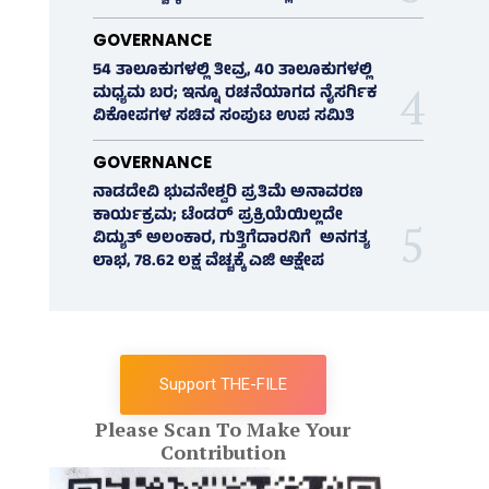
GOVERNANCE
54 ತಾಲೂಕುಗಳಲ್ಲಿ ತೀವ್ರ, 40 ತಾಲೂಕುಗಳಲ್ಲಿ
ಮಧ್ಯಮ ಬರ; ಇನ್ನೂ ರಚನೆಯಾಗದ ನೈಸರ್ಗಿಕ
ವಿಕೋಪಗಳ ಸಚಿವ ಸಂಪುಟ ಉಪ ಸಮಿತಿ
GOVERNANCE
ನಾಡದೇವಿ ಭುವನೇಶ್ವರಿ ಪ್ರತಿಮೆ ಅನಾವರಣ
ಕಾರ್ಯಕ್ರಮ; ಟೆಂಡರ್ ಪ್ರಕ್ರಿಯೆಯಿಲ್ಲದೇ
ವಿದ್ಯುತ್‌ ಅಲಂಕಾರ, ಗುತ್ತಿಗೆದಾರನಿಗೆ ಅನಗತ್ಯ
ಲಾಭ, 78.62 ಲಕ್ಷ ವೆಚ್ಚಕ್ಕೆ ಎಜಿ ಆಕ್ಷೇಪ
Support THE-FILE
Please Scan To Make Your
Contribution