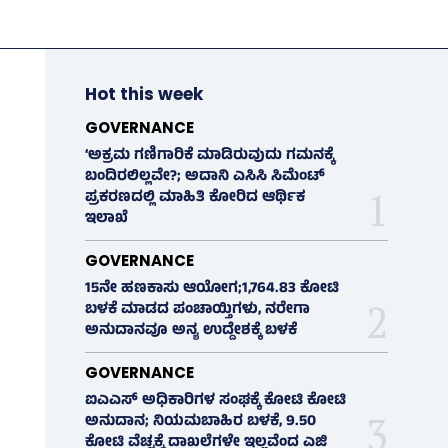
Hot this week
GOVERNANCE
‘ಅಕ್ರಮ ಗಣಿಗಾರಿಕೆ ಮಾಡಿರುವುದು ಗಮನಕ್ಕೆ
ಬಂದಿರಲಿಲ್ಲವೇ?; ಅದಾನಿ ಎಸಿಸಿ ಸಿಮೆಂಟ್
ಪ್ರಕರಣದಲ್ಲಿ ಮಾಹಿತಿ ಕೋರಿದ ಆರ್ಥಿಕ
ಇಲಾಖೆ
GOVERNANCE
15ನೇ ಹಣಕಾಸು ಆಯೋಗ;1,764.83 ಕೋಟಿ
ಬಳಕೆ ಮಾಡದ ಪಂಚಾಯ್ತಿಗಳು, ನರೇಗಾ
ಅನುದಾನವೂ ಅನ್ಯ ಉದ್ದೇಶಕ್ಕೆ ಬಳಕೆ
GOVERNANCE
ಐಎಎಸ್‌ ಅಧಿಕಾರಿಗಳ ಸಂಘಕ್ಕೆ ಕೋಟಿ ಕೋಟಿ
ಅನುದಾನ; ನಿಯಮಬಾಹಿರ ಬಳಕೆ, 9.50
ಕೋಟಿ ವೆಚ್ಚಕ್ಕೆ ದಾಖಲೆಗಳೇ ಇಲ್ಲವೆಂದ ಎಜಿ