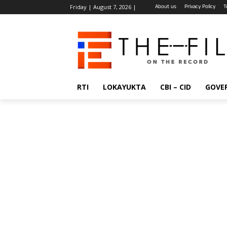
About us
Privacy Policy
T
Friday | August 7, 2026 |
RTI
LOKAYUKTA
CBI – CID
GOVE