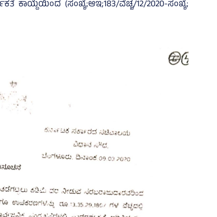
ೆ ಕಾಯ್ದೆಯಿಂದ (ಸಂಖ್ಯೆ;ಆಇ;183/ವೆಚ್ಚ/12/2020-ಸಂಖ್ಯೆ;