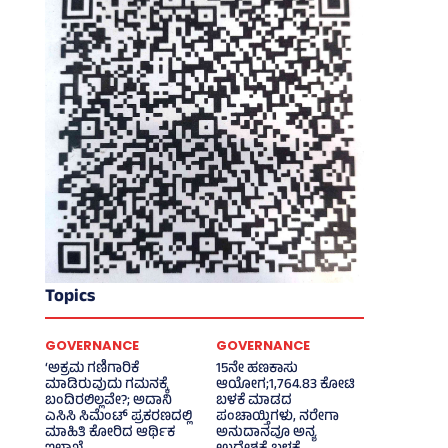
Topics
GOVERNANCE
GOVERNANCE
‘ಅಕ್ರಮ ಗಣಿಗಾರಿಕೆ
15ನೇ ಹಣಕಾಸು
ಮಾಡಿರುವುದು ಗಮನಕ್ಕೆ
ಆಯೋಗ;1,764.83 ಕೋಟಿ
ಬಂದಿರಲಿಲ್ಲವೇ?; ಅದಾನಿ
ಬಳಕೆ ಮಾಡದ
ಎಸಿಸಿ ಸಿಮೆಂಟ್ ಪ್ರಕರಣದಲ್ಲಿ
ಪಂಚಾಯ್ತಿಗಳು, ನರೇಗಾ
ಮಾಹಿತಿ ಕೋರಿದ ಆರ್ಥಿಕ
ಅನುದಾನವೂ ಅನ್ಯ