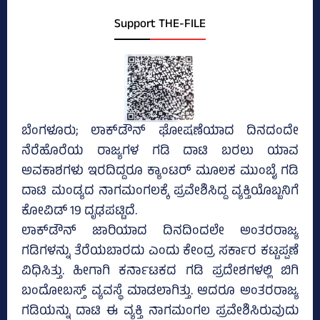
Support THE-FILE
ಬೆಂಗಳೂರು; ಲಾಕ್‌ಡೌನ್‌ ಘೋಷಣೆಯಾದ ದಿನದಂದೇ
ನೆರೆಹೊರೆಯ ರಾಜ್ಯಗಳ ಗಡಿ ದಾಟಿ ಬರಲು ಯಾವ
ಅವಕಾಶಗಳು ಇರದಿದ್ದರೂ ಕ್ಯಾಂಟರ್‌ ಮೂಲಕ ಮುಂಬೈ ಗಡಿ
ದಾಟಿ ಮಂಡ್ಯದ ನಾಗಮಂಗಲಕ್ಕೆ ಪ್ರವೇಶಿಸಿದ್ದ ವ್ಯಕ್ತಿಯೊಬ್ಬನಿಗೆ
ಕೋವಿಡ್‌ 19 ದೃಢಪಟ್ಟಿದೆ.
ಲಾಕ್‌ಡೌನ್‌ ಜಾರಿಯಾದ ದಿನದಿಂದಲೇ ಅಂತರರಾಜ್ಯ
ಗಡಿಗಳನ್ನು ತೆರೆಯಬಾರದು ಎಂದು ಕೇಂದ್ರ ಸರ್ಕಾರ ಕಟ್ಟಪ್ಪಣೆ
ವಿಧಿಸಿತ್ತು. ಹೀಗಾಗಿ ಕರ್ನಾಟಕದ ಗಡಿ ಪ್ರದೇಶಗಳಲ್ಲಿ ಬಿಗಿ
ಬಂದೋಬಸ್ತ್‌ ವ್ಯವಸ್ಥೆ ಮಾಡಲಾಗಿತ್ತು. ಆದರೂ ಅಂತರರಾಜ್ಯ
ಗಡಿಯನ್ನು ದಾಟಿ ಈ ವ್ಯಕ್ತಿ ನಾಗಮಂಗಲ ಪ್ರವೇಶಿಸಿರುವುದು