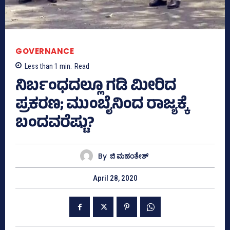
GOVERNANCE
Less than 1
min.
Read
ನಿರ್ಬಂಧದಲ್ಲೂ ಗಡಿ ಮೀರಿದ
ಪ್ರಕರಣ; ಮುಂಬೈನಿಂದ ರಾಜ್ಯಕ್ಕೆ
ಬಂದವರೆಷ್ಟು?
By
ಜಿ ಮಹಂತೇಶ್
April 28, 2020