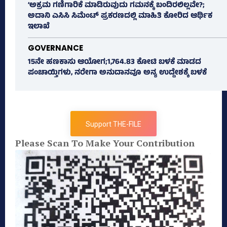
‘ಅಕ್ರಮ ಗಣಿಗಾರಿಕೆ ಮಾಡಿರುವುದು ಗಮನಕ್ಕೆ ಬಂದಿರಲಿಲ್ಲವೇ?;
ಅದಾನಿ ಎಸಿಸಿ ಸಿಮೆಂಟ್ ಪ್ರಕರಣದಲ್ಲಿ ಮಾಹಿತಿ ಕೋರಿದ ಆರ್ಥಿಕ
ಇಲಾಖೆ
GOVERNANCE
15ನೇ ಹಣಕಾಸು ಆಯೋಗ;1,764.83 ಕೋಟಿ ಬಳಕೆ ಮಾಡದ
ಪಂಚಾಯ್ತಿಗಳು, ನರೇಗಾ ಅನುದಾನವೂ ಅನ್ಯ ಉದ್ದೇಶಕ್ಕೆ ಬಳಕೆ
Support THE-FILE
Please Scan To Make Your Contribution