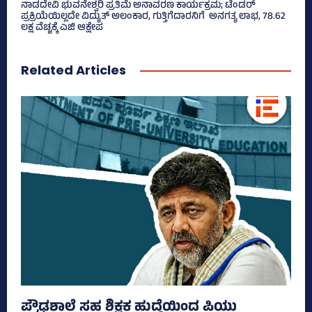
ನಾಡದೇವಿ ಭುವನೇಶ್ವರಿ ಪ್ರತಿಮೆ ಅನಾವರಣ ಕಾರ್ಯಕ್ರಮ; ಟೆಂಡರ್
ಪ್ರಕ್ರಿಯೆಯಿಲ್ಲದೇ ವಿದ್ಯುತ್‌ ಅಲಂಕಾರ, ಗುತ್ತಿಗೆದಾರನಿಗೆ ಅನಗತ್ಯ ಲಾಭ, 78.62
ಲಕ್ಷ ವೆಚ್ಚಕ್ಕೆ ಎಜಿ ಆಕ್ಷೇಪ
Related Articles
ಪ್ರೌಢಶಾಲೆ ಸಹ ಶಿಕ್ಷಕ ಹುದ್ದೆಯಿಂದ ಪಿಯು