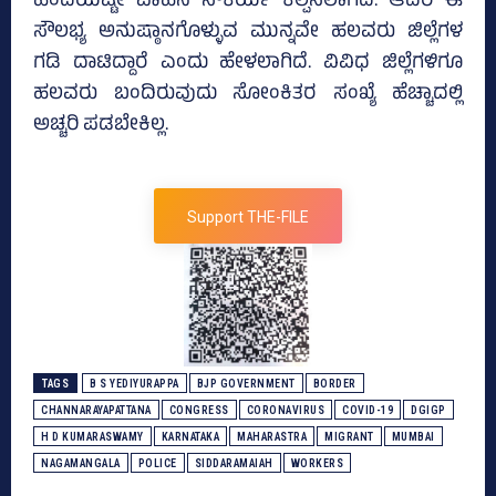
ಹಿಂದೆಯಷ್ಟೇ ವಾಹನ ಸೌಕರ್ಯ ಕಲ್ಪಿಸಲಾಗಿದೆ. ಆದರೆ ಈ
ಸೌಲಭ್ಯ ಅನುಷ್ಠಾನಗೊಳ್ಳುವ ಮುನ್ನವೇ ಹಲವರು ಜಿಲ್ಲೆಗಳ
ಗಡಿ ದಾಟಿದ್ದಾರೆ ಎಂದು ಹೇಳಲಾಗಿದೆ. ವಿವಿಧ ಜಿಲ್ಲೆಗಳಿಗೂ
ಹಲವರು ಬಂದಿರುವುದು ಸೋಂಕಿತರ ಸಂಖ್ಯೆ ಹೆಚ್ಚಾದಲ್ಲಿ
ಅಚ್ಚರಿ ಪಡಬೇಕಿಲ್ಲ.
Support THE-FILE
TAGS
B S YEDIYURAPPA
BJP GOVERNMENT
BORDER
CHANNARAYAPATTANA
CONGRESS
CORONAVIRUS
COVID-19
DGIGP
H D KUMARASWAMY
KARNATAKA
MAHARASTRA
MIGRANT
MUMBAI
NAGAMANGALA
POLICE
SIDDARAMAIAH
WORKERS