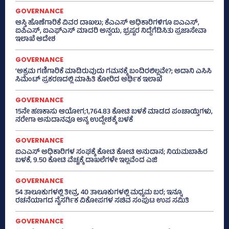
GOVERNANCE
ಆಸ್ತಿ ಹೊಣೆಗಾರಿಕೆ ವಿವರ ದಾಖಲು; ಕೆಎಎಸ್ ಅಧಿಕಾರಿಗಳಿಗೂ ಐಎಎಸ್‌,
ಐಪಿಎಸ್‌, ಐಎಫ್‌ಎಸ್‌ ಮಾದರಿ ಅನ್ವಯ, ಭ್ರಷ್ಟರ ನಿದ್ದೆಗೆಡಿಸಿತು ಪ್ರಜಾಸೇವಾ
ಇಲಾಖೆ ಆದೇಶ
GOVERNANCE
‘ಅಕ್ರಮ ಗಣಿಗಾರಿಕೆ ಮಾಡಿರುವುದು ಗಮನಕ್ಕೆ ಬಂದಿರಲಿಲ್ಲವೇ?; ಅದಾನಿ ಎಸಿಸಿ
ಸಿಮೆಂಟ್ ಪ್ರಕರಣದಲ್ಲಿ ಮಾಹಿತಿ ಕೋರಿದ ಆರ್ಥಿಕ ಇಲಾಖೆ
GOVERNANCE
15ನೇ ಹಣಕಾಸು ಆಯೋಗ;1,764.83 ಕೋಟಿ ಬಳಕೆ ಮಾಡದ ಪಂಚಾಯ್ತಿಗಳು,
ನರೇಗಾ ಅನುದಾನವೂ ಅನ್ಯ ಉದ್ದೇಶಕ್ಕೆ ಬಳಕೆ
GOVERNANCE
ಐಎಎಸ್‌ ಅಧಿಕಾರಿಗಳ ಸಂಘಕ್ಕೆ ಕೋಟಿ ಕೋಟಿ ಅನುದಾನ; ನಿಯಮಬಾಹಿರ
ಬಳಕೆ, 9.50 ಕೋಟಿ ವೆಚ್ಚಕ್ಕೆ ದಾಖಲೆಗಳೇ ಇಲ್ಲವೆಂದ ಎಜಿ
GOVERNANCE
54 ತಾಲೂಕುಗಳಲ್ಲಿ ತೀವ್ರ, 40 ತಾಲೂಕುಗಳಲ್ಲಿ ಮಧ್ಯಮ ಬರ; ಇನ್ನೂ
ರಚನೆಯಾಗದ ನೈಸರ್ಗಿಕ ವಿಕೋಪಗಳ ಸಚಿವ ಸಂಪುಟ ಉಪ ಸಮಿತಿ
GOVERNANCE