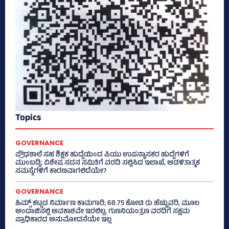
Topics
GOVERNANCE
ಪ್ರೌಢಶಾಲೆ ಸಹ ಶಿಕ್ಷಕ ಹುದ್ದೆಯಿಂದ ಪಿಯು ಉಪನ್ಯಾಸಕರ ಹುದ್ದೆಗಳಿಗೆ
ಮುಂಬಡ್ತಿ; ವಿಶೇಷ ಸದನ ಸಮಿತಿಗೆ ವರದಿ ಸಲ್ಲಿಸಿದ ಇಲಾಖೆ, ಆಡಳಿತಾತ್ಮಕ
ಸಮಸ್ಯೆಗಳಿಗೆ ಕಾರಣವಾಗಲಿದೆಯೇ?
GOVERNANCE
ಹಿಮ್ಸ್‌ ಕಟ್ಟಡ ನಿರ್ಮಾಣ ಕಾಮಗಾರಿ; 68.75 ಕೋಟಿ ರು ಹೆಚ್ಚುವರಿ, ಮೂಲ
ಅಂದಾಜಿನಲ್ಲಿ ಅವಕಾಶವೇ ಇರಲಿಲ್ಲ, ಗುಣನಿಯಂತ್ರಣ ವರದಿಗೆ ಸಕ್ಷಮ
ಪ್ರಾಧಿಕಾರದ ಅನುಮೋದನೆಯೇ ಇಲ್ಲ