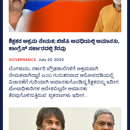
ಶಿಕ್ಷಕರ ಅಕ್ರಮ ನೇಮಕ; ಬಿಜೆಪಿ ಅವಧಿಯಲ್ಲಿ ಅಮಾನತು,
ಕಾಂಗ್ರೆಸ್‌ ಸರ್ಕಾರದಲ್ಲಿ ತೆರವು
GOVERNANCE
July 20, 2023
ಬೆಂಗಳೂರು; ಸರ್ಕಾರಿ ಪ್ರೌಢಶಾಲೆಗಳಿಗೆ ಅಕ್ರಮವಾಗಿ
ನೇಮಕವಾಗಿದ್ದಾರೆ ಎಂಬ ಗುರುತರವಾದ ಆರೋಪದಡಿಯಲ್ಲಿ
ವಿಚಾರಣೆಗೆ ಗುರಿಯಾಗಿ ಅಮಾನತುಗೊಂಡಿದ್ದ ಶಿಕ್ಷಕರನ್ನು ಇದೀಗ
ಮೇಲಾಧಿಕಾರಿಗಳ ಆದೇಶವಿಲ್ಲದೇ ಅಮಾನತು
ತೆರವುಗೊಳಿಸುತ್ತಿರುವ ಪ್ರಕರಣಗಳು ಇದೀಗ...