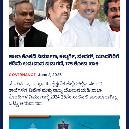
ಶಾಲಾ ಕೊಠಡಿ ನಿರ್ಮಾಣ; ಕಲ್ಬುರ್ಗಿ, ಬೀದರ್‍‌, ಯಾದಗಿರಿಗೆ
ಕಡಿಮೆ ಅನುದಾನ ಬಿಡುಗಡೆ, 175 ಕೋಟಿ ಬಾಕಿ
GOVERNANCE
June 2, 2025
ಬೆಂಗಳೂರು; ರಾಜ್ಯದ 35 ಶೈಕ್ಷಣಿಕ ಜಿಲ್ಲೆಗಳಲ್ಲಿನ ಸರ್ಕಾರಿ
ಶಾಲೆಗಳಿಗೆ ವಿವೇಕ ಮತ್ತು ರಾಜ್ಯ ಯೋಜನೆಯಡಿ ಶಾಲಾ
ಕೊಠಡಿಗಳ ನಿರ್ಮಾಣಕ್ಕೆ 2024-25ನೇ ಸಾಲಿನಲ್ಲಿ ಮಂಜೂರಾಗಿದ್ದ
ಒಟ್ಟು ಅನುದಾನದ...