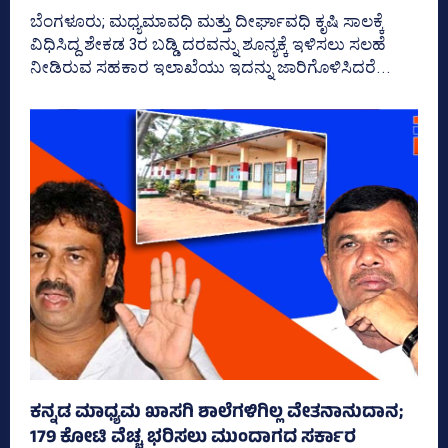
ಬೆಂಗಳೂರು; ಮಧ್ಯಮಾವಧಿ ಮತ್ತು ದೀರ್ಘಾವಧಿ ಕೃಷಿ ಸಾಲಕ್ಕೆ
ವಿಧಿಸಿದ್ದ ಶೇಕಡ 3ರ ಬಡ್ಡಿ ದರವನ್ನು ಶೂನ್ಯಕ್ಕೆ ಇಳಿಸಲು ಸಲಹೆ
ನೀಡಿರುವ ಸಹಕಾರ ಇಲಾಖೆಯು ಇದನ್ನು ಜಾರಿಗೊಳಿಸಿದರೆ...
ಕನ್ನಡ ಮಾಧ್ಯಮ ಖಾಸಗಿ ಶಾಲೆಗಳಿಗಿಲ್ಲ ವೇತನಾನುದಾನ;
179 ಕೋಟಿ ವೆಚ್ಚ ಭರಿಸಲು ಮುಂದಾಗದ ಸರ್ಕಾರ