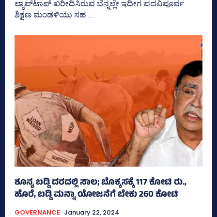
ಲ್ಯಾಪ್‌ಟಾಪ್‌ ಖರೀದಿಸಿರುವ ಬೆನ್ನಲ್ಲೇ ಇದೀಗ ಪದವಿಪೂರ್ವ
ಶಿಕ್ಷಣ ಮಂಡಳಿಯು ಸಹ ...
ಶೂನ್ಯ ಬಡ್ಡಿ ದರದಲ್ಲಿ ಸಾಲ; ಬೊಕ್ಕಸಕ್ಕೆ 117 ಕೋಟಿ ರು.,
ಹೊರೆ, ಬಡ್ಡಿ ಮನ್ನಾ ಯೋಜನೆಗೆ ಬೇಕು 260 ಕೋಟಿ
GOVERNANCE
January 22, 2024