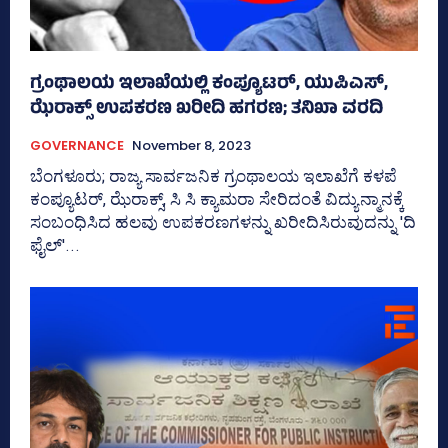
ಗ್ರಂಥಾಲಯ ಇಲಾಖೆಯಲ್ಲಿ ಕಂಪ್ಯೂಟರ್‌, ಯುಪಿಎಸ್‌,
ಝೆರಾಕ್ಸ್‌ ಉಪಕರಣ ಖರೀದಿ ಹಗರಣ; ತನಿಖಾ ವರದಿ
GOVERNANCE
November 8, 2023
ಬೆಂಗಳೂರು; ರಾಜ್ಯ ಸಾರ್ವಜನಿಕ ಗ್ರಂಥಾಲಯ ಇಲಾಖೆಗೆ ಕಳಪೆ
ಕಂಪ್ಯೂಟರ್‌, ಝೆರಾಕ್ಸ್‌, ಸಿ ಸಿ ಕ್ಯಾಮರಾ ಸೇರಿದಂತೆ ವಿದ್ಯುನ್ಮಾನಕ್ಕೆ
ಸಂಬಂಧಿಸಿದ ಹಲವು ಉಪಕರಣಗಳನ್ನು ಖರೀದಿಸಿರುವುದನ್ನು 'ದಿ
ಫೈಲ್‌'...