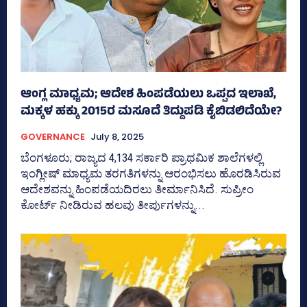
ಆಂಗ್ಲ ಮಾಧ್ಯಮ; ಆದೇಶ ಹಿಂಪಡೆಯಲು ಒಪ್ಪದ ಇಲಾಖೆ,
ಮಕ್ಕಳ ಹಕ್ಕು 2015ರ ಮಸೂದೆ ತಿದ್ದುಪಡಿ ಕೈಬಿಡಲಿದೆಯೇ?
GOVERNANCE
July 8, 2025
ಬೆಂಗಳೂರು; ರಾಜ್ಯದ 4,134 ಸರ್ಕಾರಿ ಪ್ರಾಥಮಿಕ ಶಾಲೆಗಳಲ್ಲಿ
ಇಂಗ್ಲೀಷ್‌ ಮಾಧ್ಯಮ ತರಗತಿಗಳನ್ನು ಆರಂಭಿಸಲು ಹೊರಡಿಸಿರುವ
ಆದೇಶವನ್ನು ಹಿಂಪಡೆಯದಿರಲು ತೀರ್ಮಾನಿಸಿದೆ. ಸುಪ್ರೀಂ
ಕೋರ್ಟ್‌ ನೀಡಿರುವ ಹಲವು ತೀರ್ಪುಗಳನ್ನು...