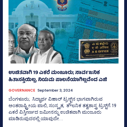
ಉಚಿತವಾಗಿ 19 ಎಕರೆ ಮಂಜೂರು; ಸಾರ್ವಜನಿಕ
ಹಿತಾಸಕ್ತಿಯಿಲ್ಲ, ನಿಯಮ ಪಾಲನೆಯಾಗಿಲ್ಲವೆಂದ ಎಜಿ
GOVERNANCE
September 3, 2024
ಬೆಂಗಳೂರು; ಸಿದ್ಧಾರ್ಥ ವಿಹಾರ್‍‌ ಟ್ರಸ್ಟ್‌ನ ಭಾಗವಾಗಿರುವ
ಅಂತರಾಷ್ಟ್ರೀಯ ಪಾಲಿ, ಸಂಸ್ಕೃತ, ತೌಲನಿಕ ತತ್ವಶಾಸ್ತ್ರ ಟ್ರಸ್ಟ್‌ಗೆ 19
ಎಕರೆ ವಿಸ್ತೀರ್ಣದ ಜಮೀನನ್ನು ಉಚಿತವಾಗಿ ಮಂಜೂರು
ಮಾಡಿರುವುದರಲ್ಲಿ ಯಾವುದೇ...