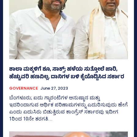
ಶಾಲಾ ಮಕ್ಕಳಿಗೆ ಶೂ, ಸಾಕ್ಸ್‌; ಹಳೆಯ ಸುತ್ತೋಲೆ ಜಾರಿ,
ಹೆಚ್ಚುವರಿ ಹಣವಿಲ್ಲ, ದಾನಿಗಳ ಬಳಿ ಕೈಯೊಡ್ಡಿಸಿದ ಸರ್ಕಾರ
GOVERNANCE
June 27, 2023
ಬೆಂಗಳೂರು; ಐದು ಗ್ಯಾರಂಟಿಗಳ ಅನುಷ್ಠಾನ ಮತ್ತು
ಇದರಿಂದಾಗುವ ಆರ್ಥಿಕ ಪರಿಣಾಮಗಳನ್ನು ಎದುರಿಸುವುದು ಹೇಗೆ
ಎಂದು ಏದುಸಿರು ಬಿಡುತ್ತಿರುವ ಕಾಂಗ್ರೆಸ್‌ ಸರ್ಕಾರವು ಇದೀಗ
1ರಿಂದ 10ನೇ ತರಗತಿ...