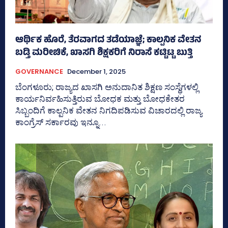
ಆರ್ಥಿಕ ಹೊರೆ, ತೆರವಾಗದ ತಡೆಯಾಜ್ಞೆ; ಕಾಲ್ಪನಿಕ ವೇತನ
ಬಡ್ತಿ ಮರೀಚಿಕೆ, ಖಾಸಗಿ ಶಿಕ್ಷಕರಿಗೆ ನಿರಾಸೆ ಕಟ್ಟಿಟ್ಟ ಬುತ್ತಿ
GOVERNANCE
December 1, 2025
ಬೆಂಗಳೂರು; ರಾಜ್ಯದ ಖಾಸಗಿ ಅನುದಾನಿತ ಶಿಕ್ಷಣ ಸಂಸ್ಥೆಗಳಲ್ಲಿ
ಕಾರ್ಯನಿರ್ವಹಿಸುತ್ತಿರುವ ಬೋಧಕ ಮತ್ತು ಬೋಧಕೇತರ
ಸಿಬ್ಬಂದಿಗೆ ಕಾಲ್ಪನಿಕ ವೇತನ ನಿಗದಿಪಡಿಸುವ ವಿಚಾರದಲ್ಲಿ ರಾಜ್ಯ
ಕಾಂಗ್ರೆಸ್‌ ಸರ್ಕಾರವು ಇನ್ನೂ...