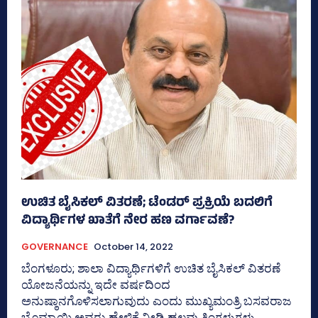
ಉಚಿತ ಬೈಸಿಕಲ್‌ ವಿತರಣೆ; ಟೆಂಡರ್‌ ಪ್ರಕ್ರಿಯೆ ಬದಲಿಗೆ
ವಿದ್ಯಾರ್ಥಿಗಳ ಖಾತೆಗೆ ನೇರ ಹಣ ವರ್ಗಾವಣೆ?
GOVERNANCE
October 14, 2022
ಬೆಂಗಳೂರು; ಶಾಲಾ ವಿದ್ಯಾರ್ಥಿಗಳಿಗೆ ಉಚಿತ ಬೈಸಿಕಲ್‌ ವಿತರಣೆ
ಯೋಜನೆಯನ್ನು ಇದೇ ವರ್ಷದಿಂದ
ಅನುಷ್ಠಾನಗೊಳಿಸಲಾಗುವುದು ಎಂದು ಮುಖ್ಯಮಂತ್ರಿ ಬಸವರಾಜ
ಬೊಮ್ಮಾಯಿ ಅವರು ಹೇಳಿಕೆ ನೀಡಿ ಹಲವು ತಿಂಗಳುಗಳು...