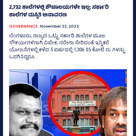
2,732 ಶಾಲೆಗಳಲ್ಲಿ ಶೌಚಾಲಯಗಳೇ ಇಲ್ಲ; ಸರ್ಕಾರಿ
ಶಾಲೆಗಳ ದುಸ್ಥಿತಿ ಅನಾವರಣ
GOVERNANCE
November 22, 2023
ಬೆಂಗಳೂರು; ರಾಜ್ಯದ ಒಟ್ಟು ಸರ್ಕಾರಿ ಶಾಲೆಗಳ ಮೂಲ
ಸೌಕರ್ಯಗಳಿಗಾಗಿ ವಿವೇಕ, ನರೇಗಾ ಸೇರಿದಂತೆ ಇನ್ನಿತರೆ
ಯೋಜನೆಗಳಲ್ಲಿ ಕಳೆದ 5 ವರ್ಷದಲ್ಲಿ 1,306.05 ಕೋಟಿ ರು.ಗಳನ್ನು
ಒದಗಿಸಿದ್ದರೂ...