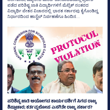
ಪಡೆದ ಪರಿಶಿಷ್ಟ ಜಾತಿ ವಿದ್ಯಾರ್ಥಿಗಳಿಗೆ ಮೆಟ್ರಿಕ್‌ ನಂತರದ
ವಿದ್ಯಾರ್ಥಿ ವೇತನ ವಿಚಾರದಲ್ಲಿ ಭಾರತ ಸರ್ಕಾರವು ಕೈಗೊಂಡಿದ್ದ
ನಿರ್ಧಾರದಿಂದ ಹಾಸ್ಟೆಲ್‌ ನಿರ್ವಹಣೆಗೂ ಹಿಂದಿನ...
ಪರಿ‍ಶಿಷ್ಟ ಜಾತಿ ಆಯೋಗದ ಕಾರ್ಯದರ್ಶಿಗೆ ಸಿಗದ ರಾಜ್ಯ
ಶಿಷ್ಟಾಚಾರ; ಕರ್ತವ್ಯಲೋಪ ಎಸಗಿತೇ ರಾಜ್ಯ ಸರ್ಕಾರ?