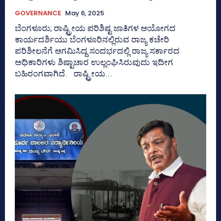
GOVERNANCE
May 6, 2025
ಬೆಂಗಳೂರು; ರಾಷ್ಟ್ರೀಯ ಪರಿಶಿಷ್ಟ ಜಾತಿಗಳ ಆಯೋಗದ
ಕಾರ್ಯದರ್ಶಿಯು ಬೆಂಗಳೂರಿನಲ್ಲಿರುವ ರಾಜ್ಯ ಕಚೇರಿ
ಪರಿಶೀಲನೆಗೆ ಆಗಮಿಸಿದ್ದ ಸಂದರ್ಭದಲ್ಲಿ ರಾಜ್ಯ ಸರ್ಕಾರದ
ಅಧಿಕಾರಿಗಳು ಶಿಷ್ಟಾಚಾರ ಉಲ್ಲಂಘಿಸಿರುವುದು ಇದೀಗ
ಬಹಿರಂಗವಾಗಿದೆ. ರಾಷ್ಟ್ರೀಯ...