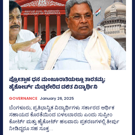
ಪ್ರೋತ್ಸಾಹ ಧನ ಮಂಜೂರಾತಿಯಲ್ಲೂ ತಾರತಮ್ಯ;
ಹೈಕೋರ್ಟ್‌ ಮೆಟ್ಟಿಲೇರಿದ ದಲಿತ ವಿದ್ಯಾರ್ಥಿನಿ
GOVERNANCE
January 26, 2025
ಬೆಂಗಳೂರು; ಪ್ರತಿಭಾನ್ವಿತ ವಿದ್ಯಾರ್ಥಿಗಳು ಸರ್ಕಾರದ ಆರ್ಥಿಕ
ಸಹಾಯದ ಕೊರತೆಯಿಂದ ಬಳಲಬಾರದು ಎಂದು ಸುಪ್ರೀಂ
ಕೋರ್ಟ್ ಮತ್ತು ಹೈಕೋರ್ಟ್‌ ಹಲವಾರು ಪ್ರಕರಣಗಳಲ್ಲಿ ತೀರ್ಪು
ನೀಡಿದ್ದರೂ ಸಹ ಸೂಕ್ತ...