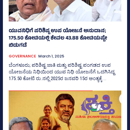
ಯುವನಿಧಿಗೆ ಪರಿಶಿಷ್ಟ ಉಪ ಯೋಜನೆ ಅನುದಾನ;
175.50 ಕೋಟಿಯಲ್ಲಿ ಕೇವಲ 43.88 ಕೋಟಿಯಷ್ಟೇ
ಬಿಡುಗಡೆ
GOVERNANCE
March 1, 2025
ಬೆಂಗಳೂರು; ಪರಿಶಿಷ್ಟ ಜಾತಿ ಮತ್ತು ಪರಿಶಿಷ್ಟ ಪಂಗಡದ ಉಪ
ಯೋಜನೆಯ ನಿಧಿಯಿಂದ ಯುವ ನಿಧಿ ಯೋಜನೆಗೆ ಒದಗಿಸಿದ್ದ
175.50 ಕೋಟಿ ರು.ನಲ್ಲಿ 2025ರ ಜನವರಿ 15ರ ಅಂತ್ಯಕ್ಕೆ...