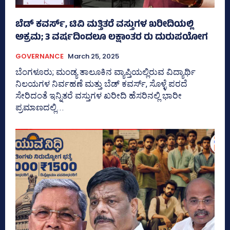
ಬೆಡ್‌ ಕವರ್ಸ್‌, ಟಿವಿ ಮತ್ತಿತರೆ ವಸ್ತುಗಳ ಖರೀದಿಯಲ್ಲಿ
ಅಕ್ರಮ; 3 ವರ್ಷದಿಂದಲೂ ಲಕ್ಷಾಂತರ ರು ದುರುಪಯೋಗ
GOVERNANCE
March 25, 2025
ಬೆಂಗಳೂರು; ಮಂಡ್ಯ ತಾಲೂಕಿನ ವ್ಯಾಪ್ತಿಯಲ್ಲಿರುವ ವಿದ್ಯಾರ್ಥಿ
ನಿಲಯಗಳ ನಿರ್ವಹಣೆ ಮತ್ತು ಬೆಡ್‌ ಕವರ್ಸ್‌, ಸೊಳ್ಳೆ ಪರದೆ
ಸೇರಿದಂತೆ ಇನ್ನಿತರೆ ವಸ್ತುಗಳ ಖರೀದಿ ಹೆಸರಿನಲ್ಲಿ ಭಾರೀ
ಪ್ರಮಾಣದಲ್ಲಿ...