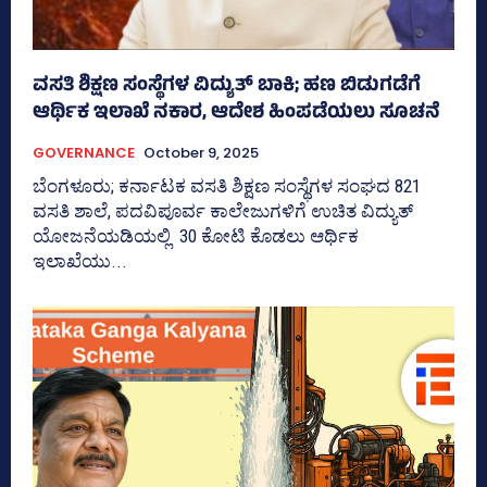
ವಸತಿ ಶಿಕ್ಷಣ ಸಂಸ್ಥೆಗಳ ವಿದ್ಯುತ್‌ ಬಾಕಿ; ಹಣ ಬಿಡುಗಡೆಗೆ
ಆರ್ಥಿಕ ಇಲಾಖೆ ನಕಾರ, ಆದೇಶ ಹಿಂಪಡೆಯಲು ಸೂಚನೆ
GOVERNANCE
October 9, 2025
ಬೆಂಗಳೂರು; ಕರ್ನಾಟಕ ವಸತಿ ಶಿಕ್ಷಣ ಸಂಸ್ಥೆಗಳ ಸಂಘದ 821
ವಸತಿ ಶಾಲೆ, ಪದವಿಪೂರ್ವ ಕಾಲೇಜುಗಳಿಗೆ ಉಚಿತ ವಿದ್ಯುತ್
ಯೋಜನೆಯಡಿಯಲ್ಲಿ 30 ಕೋಟಿ ಕೊಡಲು ಆರ್ಥಿಕ
ಇಲಾಖೆಯು...