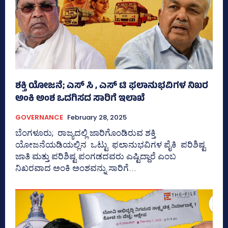
ಶಕ್ತಿ ಯೋಜನೆ; ಎಸ್‌ ಸಿ , ಎಸ್‌ ಟಿ ಫಲಾನುಭವಿಗಳ ನಿಖರ
ಅಂಕಿ ಅಂಶ ಒದಗಿಸದ ಸಾರಿಗೆ ಇಲಾಖೆ
GOVERNANCE
February 28, 2025
ಬೆಂಗಳೂರು; ರಾಜ್ಯದಲ್ಲಿ ಜಾರಿಗೊಂಡಿರುವ ಶಕ್ತಿ
ಯೋಜನೆಯಡಿಯಲ್ಲಿನ ಒಟ್ಟು ಫಲಾನುಭವಿಗಳ ಪೈಕಿ ಪರಿಶಿಷ್ಟ
ಜಾತಿ ಮತ್ತು ಪರಿಶಿಷ್ಟ ಪಂಗಡದವರು ಎಷ್ಟಿದ್ದಾರೆ ಎಂಬ
ನಿಖರವಾದ ಅಂಕಿ ಅಂಶವನ್ನು ಸಾರಿಗೆ...