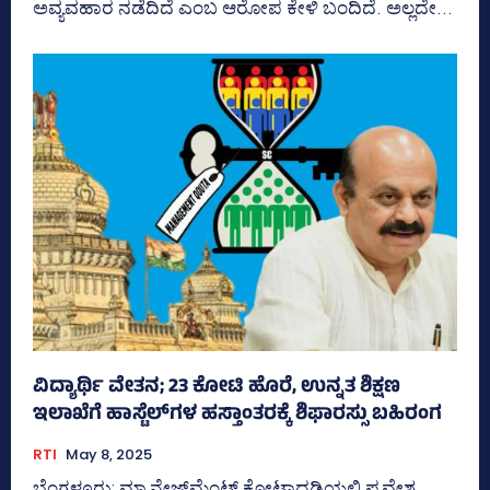
ಅವ್ಯವಹಾರ ನಡೆದಿದೆ ಎಂಬ ಆರೋಪ ಕೇಳಿ ಬಂದಿದೆ. ಅಲ್ಲದೇ...
ವಿದ್ಯಾರ್ಥಿ ವೇತನ; 23 ಕೋಟಿ ಹೊರೆ, ಉನ್ನತ ಶಿಕ್ಷಣ
ಇಲಾಖೆಗೆ ಹಾಸ್ಟೆಲ್‌ಗಳ ಹಸ್ತಾಂತರಕ್ಕೆ ಶಿಫಾರಸ್ಸು ಬಹಿರಂಗ
RTI
May 8, 2025
ಬೆಂಗಳೂರು; ಮ್ಯಾನೇಜ್‌ಮೆಂಟ್‌ ಕೋಟಾದಡಿಯಲ್ಲಿ ಪ್ರವೇಶ