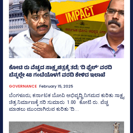
ಕೋಟಿ ರು ವೆಚ್ಚದ ಸಾಕ್ಷ್ಯಚಿತ್ರಕ್ಕೆ ತಡೆ; ‘ದಿ ಫೈಲ್‌’ ವರದಿ
ಬೆನ್ನಲ್ಲೇ 48 ಗಂಟೆಯೊಳಗೆ ವರದಿ ಕೇಳಿದ ಇಲಾಖೆ
GOVERNANCE
February 15, 2025
ಬೆಂಗಳೂರು; ಕರ್ನಾಟಕ ಬೋವಿ ಅಭಿವೃದ್ಧಿ ನಿಗಮದ ಕುರಿತು ಸಾಕ್ಷ್ಯ
ಚಿತ್ರ ನಿರ್ಮಾಣಕ್ಕೆ ಸರಿ ಸುಮಾರು 1.00 ಕೋಟಿ ರು. ವೆಚ್ಚ
ಮಾಡಲು ಮುಂದಾಗಿರುವ ಕುರಿತು 'ದಿ...