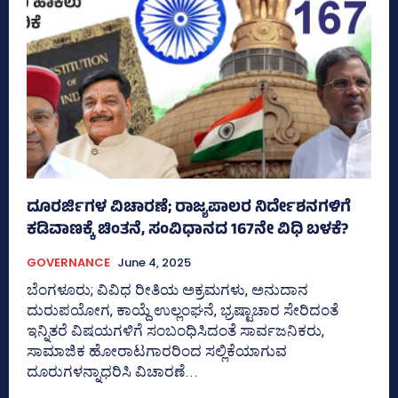
ದೂರರ್ಜಿಗಳ ವಿಚಾರಣೆ; ರಾಜ್ಯಪಾಲರ ನಿರ್ದೇಶನಗಳಿಗೆ
ಕಡಿವಾಣಕ್ಕೆ ಚಿಂತನೆ, ಸಂವಿಧಾನದ 167ನೇ ವಿಧಿ ಬಳಕೆ?
GOVERNANCE
June 4, 2025
ಬೆಂಗಳೂರು; ವಿವಿಧ ರೀತಿಯ ಅಕ್ರಮಗಳು, ಅನುದಾನ
ದುರುಪಯೋಗ, ಕಾಯ್ದೆ ಉಲ್ಲಂಘನೆ, ಭ್ರಷ್ಟಾಚಾರ ಸೇರಿದಂತೆ
ಇನ್ನಿತರೆ ವಿಷಯಗಳಿಗೆ ಸಂಬಂಧಿಸಿದಂತೆ ಸಾರ್ವಜನಿಕರು,
ಸಾಮಾಜಿಕ ಹೋರಾಟಗಾರರಿಂದ ಸಲ್ಲಿಕೆಯಾಗುವ
ದೂರುಗಳನ್ನಾಧರಿಸಿ ವಿಚಾರಣೆ...