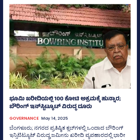
ಭೂಮಿ ಖರೀದಿಯಲ್ಲಿ 100 ಕೋಟಿ ಅಕ್ರಮಕ್ಕೆ ಹುನ್ನಾರ;
ಬೌರಿಂಗ್‌ ಇನ್‌ಸ್ಟಿಟ್ಯೂಟ್ ವಿರುದ್ಧ ದೂರು
GOVERNANCE
May 14, 2025
ಬೆಂಗಳೂರು; ನಗರದ ಪ್ರತಿಷ್ಠಿತ ಕ್ಲಬ್‌ಗಳಲ್ಲಿ ಒಂದಾದ ಬೌರಿಂಗ್‌
ಇನ್ಸಿಟಿಟ್ಯೂಟ್‌ ವಿರುದ್ಧ ಜಮೀನು ಖರೀದಿ ವ್ಯವಹಾರದಲ್ಲಿ ಭಾರೀ