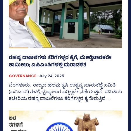
ರಹಸ್ಯ ದಾಖಲೆಗಳು ತೆರಿಗೆಗಳ್ಳರ ಕೈಗೆ, ಮೇಲ್ವಿಚಾರಕರೇ
ಶಾಮೀಲು; ಎಪಿಎಂಸಿಗಳಲ್ಲಿ ದುರಾಡಳಿತ
GOVERNANCE
July 24, 2025
ಬೆಂಗಳೂರು; ರಾಜ್ಯದ ಹಲವು ಕೃಷಿ ಉತ್ಪನ್ನ ಮಾರುಕಟ್ಟೆ ಸಮಿತಿ
(ಎಪಿಎಂಸಿ) ಗಳಲ್ಲಿ ಭ್ರಷ್ಟಾಚಾರ ಎಗ್ಗಿಲ್ಲದೇ ನಡೆಯುತ್ತಿದೆ. ಸಮಿತಿಯ
ಕಚೇರಿಯ ರಹಸ್ಯ ದಾಖಲೆಗಳೂ ತೆರಿಗೆಗಳ್ಳರ ಕೈ ಸೇರುತ್ತಿವೆ....