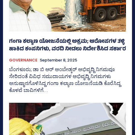
ಗಂಗಾ ಕಲ್ಯಾಣ ಯೋಜನೆಯಲ್ಲಿ ಅಕ್ರಮ; ಆರೋಪಗಳ ತಳ್ಳಿ
ಹಾಕಿದ ಕಂಪನಿಗಳು, ವರದಿ ನೀಡಲು ನಿರ್ದೇಶಿಸಿದ ಸರ್ಕಾರ
GOVERNANCE
September 8, 2025
ಬೆಂಗಳೂರು; ಡಾ ಬಿ ಆರ್ ಅಂಬೇಡ್ಕರ್‍‌ ಅಭಿವೃದ್ದಿ ನಿಗಮವೂ
ಸೇರಿದಂತೆ ವಿವಿಧ ಸಮುದಾಯಗಳ ಅಭಿವೃದ್ಧಿ ನಿಗಮಗಳು
ಅನುಷ್ಠಾನಗೊಳಿಸಿದ್ದ ಗಂಗಾ ಕಲ್ಯಾಣ ಯೋಜನೆಯಡಿ ಕೊರೆಸಿದ್ದ
ಕೊಳವೆ ಬಾವಿಗಳಿಗೆ...