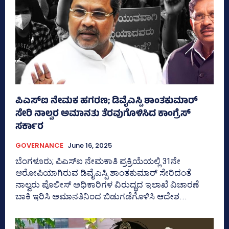
ಪಿಎಸ್‌ಐ ನೇಮಕ ಹಗರಣ; ಡಿವೈಎಸ್ಪಿ ಶಾಂತಕುಮಾರ್
ಸೇರಿ ನಾಲ್ವರ ಅಮಾನತು ತೆರವುಗೊಳಿಸಿದ ಕಾಂಗ್ರೆಸ್‌
ಸರ್ಕಾರ
GOVERNANCE
June 16, 2025
ಬೆಂಗಳೂರು; ಪಿಎಸ್‌ಐ ನೇಮಕಾತಿ ಪ್ರಕ್ರಿಯೆಯಲ್ಲಿ 31ನೇ
ಆರೋಪಿಯಾಗಿರುವ ಡಿವೈಎಸ್ಪಿ ಶಾಂತಕುಮಾರ್ ಸೇರಿದಂತೆ
ನಾಲ್ವರು ಪೊಲೀಸ್‌ ಅಧಿಕಾರಿಗಳ ವಿರುದ್ಧದ ಇಲಾಖೆ ವಿಚಾರಣೆ
ಬಾಕಿ ಇರಿಸಿ ಅಮಾನತಿನಿಂದ ಬಿಡುಗಡೆಗೊಳಿಸಿ ಆದೇಶ...