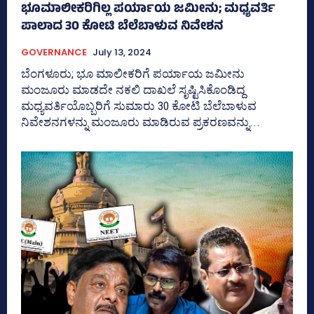
ಭೂಮಾಲೀಕರಿಗಿಲ್ಲ ಪರ್ಯಾಯ ಜಮೀನು; ಮಧ್ಯವರ್ತಿ
ಪಾಲಾದ 30 ಕೋಟಿ ಬೆಲೆಬಾಳುವ ನಿವೇಶನ
GOVERNANCE
July 13, 2024
ಬೆಂಗಳೂರು; ಭೂ ಮಾಲೀಕರಿಗೆ ಪರ್ಯಾಯ ಜಮೀನು
ಮಂಜೂರು ಮಾಡದೇ ನಕಲಿ ದಾಖಲೆ ಸೃಷ್ಟಿಸಿಕೊಂಡಿದ್ದ
ಮಧ್ಯವರ್ತಿಯೊಬ್ಬರಿಗೆ ಸುಮಾರು 30 ಕೋಟಿ ಬೆಲೆಬಾಳುವ
ನಿವೇಶನಗಳನ್ನು ಮಂಜೂರು ಮಾಡಿರುವ ಪ್ರಕರಣವನ್ನು...