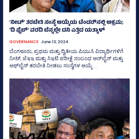
‘ನೀಟ್‌’ ತರಬೇತಿ ಸಂಸ್ಥೆ ಆಯ್ಕೆಯ ಟೆಂಡರ್‍‌ನಲ್ಲಿ ಅಕ್ರಮ;
‘ದಿ ಫೈಲ್‌’ ವರದಿ ಬೆನ್ನಲ್ಲೇ ದನಿ ಎತ್ತಿದ ಯತ್ನಾಳ್‌
GOVERNANCE
June 13, 2024
ಬೆಂಗಳೂರು; ಪ್ರಥಮ ಮತ್ತು ದ್ವಿತೀಯ ಪಿಯುಸಿ ವಿದ್ಯಾರ್ಥಿಗಳಿಗೆ
ನೀಟ್‌, ಜೆಇಇ ಮತ್ತು ಸಿಇಟಿ ಪರೀಕ್ಷೆ ಸಂಬಂಧ ಆನ್‌ಲೈನ್‌ ಮತ್ತು
ಆಫ್‌ಲೈನ್‌ ತರಬೇತಿ ನೀಡಲು ಸಂಸ್ಥೆಗಳ ಆಯ್ಕೆ...