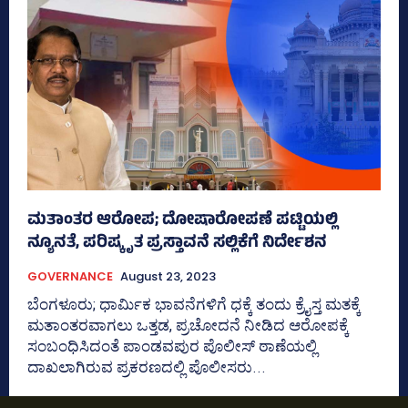
ಮತಾಂತರ ಆರೋಪ; ದೋಷಾರೋಪಣೆ ಪಟ್ಟಿಯಲ್ಲಿ
ನ್ಯೂನತೆ, ಪರಿಷ್ಕೃತ ಪ್ರಸ್ತಾವನೆ ಸಲ್ಲಿಕೆಗೆ ನಿರ್ದೇಶನ
GOVERNANCE
August 23, 2023
ಬೆಂಗಳೂರು; ಧಾರ್ಮಿಕ ಭಾವನೆಗಳಿಗೆ ಧಕ್ಕೆ ತಂದು ಕ್ರೈಸ್ತ ಮತಕ್ಕೆ
ಮತಾಂತರವಾಗಲು ಒತ್ತಡ, ಪ್ರಚೋದನೆ ನೀಡಿದ ಆರೋಪಕ್ಕೆ
ಸಂಬಂಧಿಸಿದಂತೆ ಪಾಂಡವಪುರ ಪೊಲೀಸ್‌ ಠಾಣೆಯಲ್ಲಿ
ದಾಖಲಾಗಿರುವ ಪ್ರಕರಣದಲ್ಲಿ ಪೊಲೀಸರು...