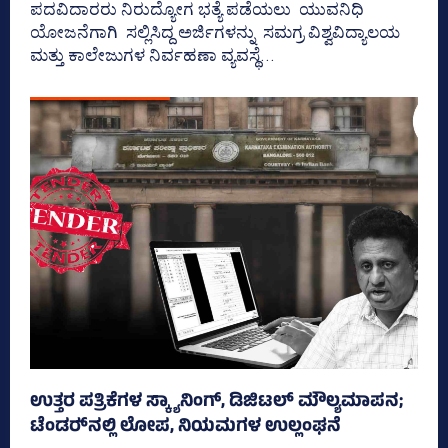
ಪದವಿದಾರರು ನಿರುದ್ಯೋಗ ಭತ್ಯೆ ಪಡೆಯಲು ಯುವನಿಧಿ
ಯೋಜನೆಗಾಗಿ ಸಲ್ಲಿಸಿದ್ದ ಅರ್ಜಿಗಳನ್ನು ಸಮಗ್ರ ವಿಶ್ವವಿದ್ಯಾಲಯ
ಮತ್ತು ಕಾಲೇಜುಗಳ ನಿರ್ವಹಣಾ ವ್ಯವಸ್ಥೆ...
ಉತ್ತರ ಪತ್ರಿಕೆಗಳ ಸ್ಕ್ಯಾನಿಂಗ್‌, ಡಿಜಿಟಲ್‌ ಮೌಲ್ಯಮಾಪನ;
ಟೆಂಡರ್‍‌ನಲ್ಲಿ ಲೋಪ, ನಿಯಮಗಳ ಉಲ್ಲಂಘನೆ