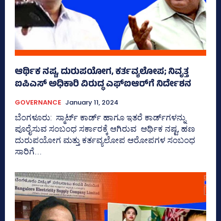
ಆರ್ಥಿಕ ನಷ್ಟ, ದುರುಪಯೋಗ, ಕರ್ತವ್ಯಲೋಪ; ನಿವೃತ್ತ
ಐಪಿಎಸ್‌ ಅಧಿಕಾರಿ ವಿರುದ್ಧ ಎಫ್‌ಐಆರ್‌ಗೆ ನಿರ್ದೇಶನ
GOVERNANCE
January 11, 2024
ಬೆಂಗಳೂರು: ಸ್ಮಾರ್ಟ್ ಕಾರ್ಡ್‌ ಹಾಗೂ ಇತರೆ ಕಾರ್ಡ್‌ಗಳನ್ನು
ಪೂರೈಸುವ ಸಂಬಂಧ ಸರ್ಕಾರಕ್ಕೆ ಆಗಿರುವ ಆರ್ಥಿಕ ನಷ್ಟ, ಹಣ
ದುರುಪಯೋಗ ಮತ್ತು ಕರ್ತವ್ಯಲೋಪ ಆರೋಪಗಳ ಸಂಬಂಧ
ಸಾರಿಗೆ...