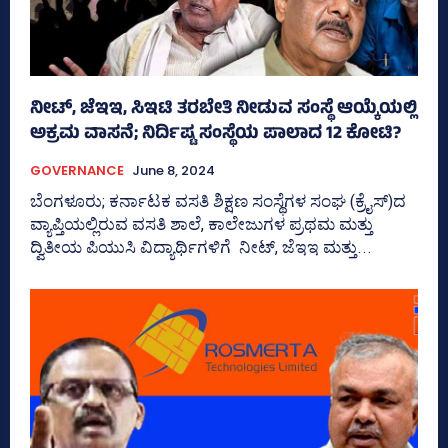
ನೀಟ್‌, ಜೆಇಇ, ಸಿಇಟಿ ತರಬೇತಿ ನೀಡುವ ಸಂಸ್ಥೆ ಆಯ್ಕೆಯಲ್ಲಿ
ಅಕ್ರಮ ವಾಸನೆ; ನಿರ್ದಿಷ್ಟ ಸಂಸ್ಥೆಯ ಪಾಲಾದ 12 ಕೋಟಿ?
GOVERNANCE
June 8, 2024
ಬೆಂಗಳೂರು; ಕರ್ನಾಟಕ ವಸತಿ ಶಿಕ್ಷಣ ಸಂಸ್ಥೆಗಳ ಸಂಘ (ಕ್ರೈಸ್‌)ದ
ವ್ಯಾಪ್ತಿಯಲ್ಲಿರುವ ವಸತಿ ಶಾಲೆ, ಕಾಲೇಜುಗಳ ಪ್ರಥಮ ಮತ್ತು
ದ್ವಿತೀಯ ಪಿಯುಸಿ ವಿದ್ಯಾರ್ಥಿಗಳಿಗೆ ನೀಟ್‌, ಜೆಇಇ ಮತ್ತು...