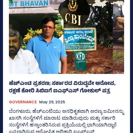
ಹೆಚ್‌ಎಂಟಿ ಪ್ರಕರಣ; ಸರ್ಕಾರದ ವಿರುದ್ಧವೇ ಆರೋಪ,
ರಕ್ಷಣೆ ಕೋರಿ ಸಿಬಿಐಗೆ ಐಎಫ್‌ಎಸ್‌ ಗೋಕುಲ್‌ ಪತ್ರ
GOVERNANCE
May 29, 2025
ಬೆಂಗಳೂರು; ಹೆಚ್‌ಎಂಟಿಯು ಅನಧಿಕೃತವಾಗಿ ಅರಣ್ಯ ಜಮೀನನ್ನು
ಖಾಸಗಿ ಸಂಸ್ಥೆಗಳಿಗೆ ಮಾರಾಟ ಮಾಡಿರುವುದು ಮತ್ತು ಸರ್ಕಾರಿ
ಸಂಸ್ಥೆಗಳಿಗೆ ಹಸ್ತಾಂತರಿಸಿರುವ ಪ್ರಕ್ರಿಯೆಯಲ್ಲಿ ಭಾಗಿಯಾಗಿದ್ದಾರೆ
ಎನ್ನಲಾಗಿರುವ ಆರೋಪಿತ ಅಧಿಕಾರಿ ಐಎಫ್‌ಎಸ್‌...