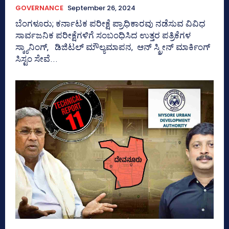
GOVERNANCE
September 26, 2024
ಬೆಂಗಳೂರು; ಕರ್ನಾಟಕ ಪರೀಕ್ಷೆ ಪ್ರಾಧಿಕಾರವು ನಡೆಸುವ ವಿವಿಧ
ಸಾರ್ವಜನಿಕ ಪರೀಕ್ಷೆಗಳಿಗೆ ಸಂಬಂಧಿಸಿದ ಉತ್ತರ ಪತ್ರಿಕೆಗಳ
ಸ್ಕ್ಯಾನಿಂಗ್‌, ಡಿಜಿಟಲ್‌ ಮೌಲ್ಯಮಾಪನ, ಆನ್‌ ಸ್ಕ್ರೀನ್ ಮಾರ್ಕಿಂಗ್
ಸಿಸ್ಟಂ ಸೇವೆ...