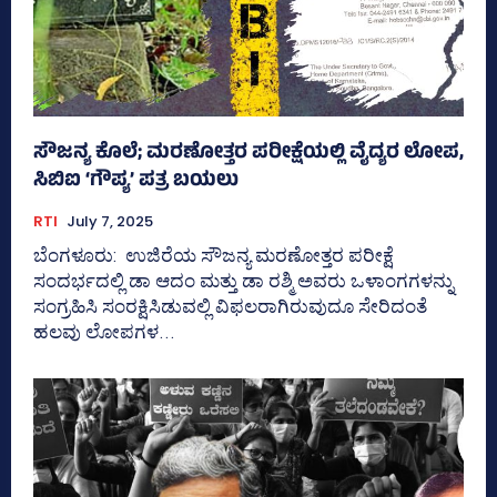
ಸೌಜನ್ಯ ಕೊಲೆ; ಮರಣೋತ್ತರ ಪರೀಕ್ಷೆಯಲ್ಲಿ ವೈದ್ಯರ ಲೋಪ,
ಸಿಬಿಐ ‘ಗೌಪ್ಯ’ ಪತ್ರ ಬಯಲು
RTI
July 7, 2025
ಬೆಂಗಳೂರು: ಉಜಿರೆಯ ಸೌಜನ್ಯ ಮರಣೋತ್ತರ ಪರೀಕ್ಷೆ
ಸಂದರ್ಭದಲ್ಲಿ ಡಾ ಆದಂ ಮತ್ತು ಡಾ ರಶ್ಮಿ ಅವರು ಒಳಾಂಗಗಳನ್ನು
ಸಂಗ್ರಹಿಸಿ ಸಂರಕ್ಷಿಸಿಡುವಲ್ಲಿ ವಿಫಲರಾಗಿರುವುದೂ ಸೇರಿದಂತೆ
ಹಲವು ಲೋಪಗಳ...