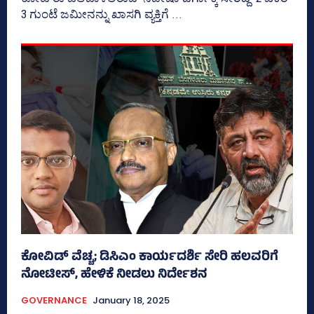
3 ಗುಂಟೆ ಜಮೀನನ್ನು ಖಾಸಗಿ ವ್ಯಕ್ತಿಗೆ ...
ಕೋವಿಡ್‌ ವೆಚ್ಚ; ಡಿಸಿಎಂ ಕಾರ್ಯದರ್ಶಿ ಸೇರಿ ಹಲವರಿಗೆ
ನೋಟೀಸ್‌, ಹೇಳಿಕೆ ನೀಡಲು ನಿರ್ದೇಶನ
GOVERNANCE
January 18, 2025