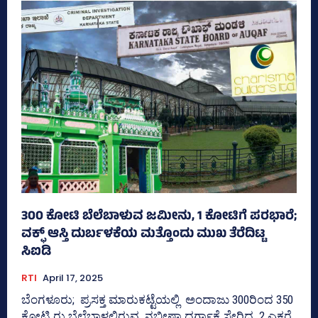
300 ಕೋಟಿ ಬೆಲೆಬಾಳುವ ಜಮೀನು, 1 ಕೋಟಿಗೆ ಪರಭಾರೆ;
ವಕ್ಫ್‌ ಆಸ್ತಿ ದುರ್ಬಳಕೆಯ ಮತ್ತೊಂದು ಮುಖ ತೆರೆದಿಟ್ಟ
ಸಿಐಡಿ
RTI
April 17, 2025
ಬೆಂಗಳೂರು; ಪ್ರಸಕ್ತ ಮಾರುಕಟ್ಟೆಯಲ್ಲಿ ಅಂದಾಜು 300ರಿಂದ 350
ಕೋಟಿ ರು ಬೆಲೆಬಾಳಲಿರುವ ನಬೀಷಾ ದರ್ಗಾಕ್ಕೆ ಸೇರಿದ್ದ 2 ಎಕರೆ