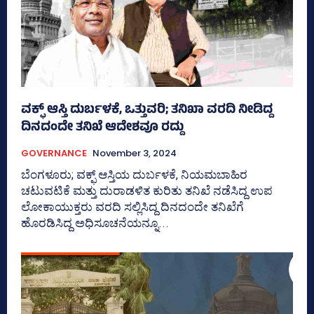
ವಕ್ಫ್‌ ಆಸ್ತಿ ದುರ್ಬಳಕೆ, ಒತ್ತುವರಿ; ತನಿಖಾ ವರದಿ ನೀಡಿದ್ದ
ದಿನದಂದೇ ತನಿಖೆ ಆದೇಶವೂ ರದ್ದು
GOVERNANCE
November 3, 2024
ಬೆಂಗಳೂರು; ವಕ್ಫ್‌ ಆಸ್ತಿಯ ದುರ್ಬಳಕೆ, ನಿಯಮಬಾಹಿರ
ಚಟುವಟಿಕೆ ಮತ್ತು ದುರಾಡಳಿತ ಕುರಿತು ತನಿಖೆ ನಡೆಸಿದ್ದ ಉಪ
ಲೋಕಾಯುಕ್ತರು ವರದಿ ಸಲ್ಲಿಸಿದ್ದ ದಿನದಂದೇ ತನಿಖೆಗೆ
ಹೊರಡಿಸಿದ್ದ ಅಧಿಸೂಚನೆಯನ್ನೂ...