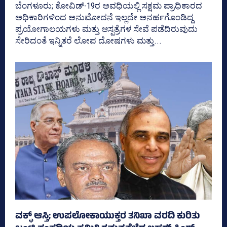
ಬೆಂಗಳೂರು; ಕೋವಿಡ್‌-19ರ ಅವಧಿಯಲ್ಲಿ ಸಕ್ಷಮ ಪ್ರಾಧಿಕಾರದ
ಅಧಿಕಾರಿಗಳಿಂದ ಅನುಮೋದನೆ ಇಲ್ಲದೇ ಅನರ್ಹಗೊಂಡಿದ್ದ
ಪ್ರಯೋಗಾಲಯಗಳು ಮತ್ತು ಆಸ್ಪತ್ರೆಗಳ ಸೇವೆ ಪಡೆದಿರುವುದು
ಸೇರಿದಂತೆ ಇನ್ನಿತರೆ ಲೋಪ ದೋಷಗಳು ಮತ್ತು...
ವಕ್ಫ್‌ ಆಸ್ತಿ; ಉಪಲೋಕಾಯುಕ್ತರ ತನಿಖಾ ವರದಿ ಕುರಿತು