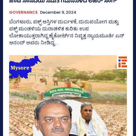
ಜಂಟಿ ಸಂಸದಿಯ ಸಮಿತಿ ಗಮನಸೆಳೆದ ಲಹರ್‍‌ ಸಿಂಗ್‌
GOVERNANCE
December 9, 2024
ಬೆಂಗಳೂರು; ವಕ್ಫ್‌ ಆಸ್ತಿಗಳ ದುರ್ಬಳಕೆ, ದುರುಪಯೋಗ ಮತ್ತು
ವಕ್ಫ್‌ ಮಂಡಳಿಯ ದುರಾಡಳಿತ ಕುರಿತು ಉಪ
ಲೋಕಾಯುಕ್ತರಾಗಿದ್ದ ಹೈಕೋರ್ಟ್‌ನ ನಿವೃತ್ತ ನ್ಯಾಯಮೂರ್ತಿ ಎನ್‌
ಆನಂದ್‌ ಅವರು ನೀಡಿದ್ದ...