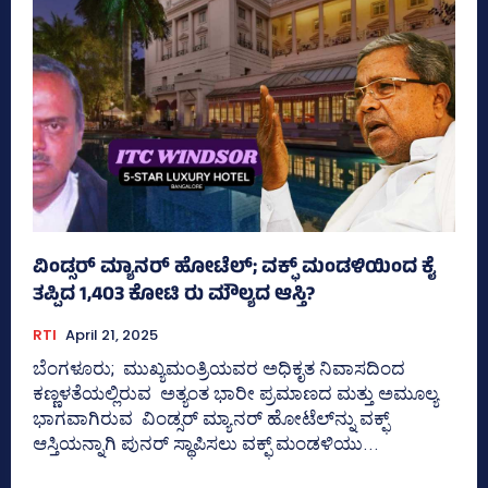
ವಿಂಡ್ಸರ್ ಮ್ಯಾನರ್ ಹೋಟೆಲ್; ವಕ್ಫ್‌ ಮಂಡಳಿಯಿಂದ ಕೈ
ತಪ್ಪಿದ 1,403 ಕೋಟಿ ರು ಮೌಲ್ಯದ ಆಸ್ತಿ?
RTI
April 21, 2025
ಬೆಂಗಳೂರು; ಮುಖ್ಯಮಂತ್ರಿಯವರ ಅಧಿಕೃತ ನಿವಾಸದಿಂದ
ಕಣ್ಣಳತೆಯಲ್ಲಿರುವ ಅತ್ಯಂತ ಭಾರೀ ಪ್ರಮಾಣದ ಮತ್ತು ಅಮೂಲ್ಯ
ಭಾಗವಾಗಿರುವ ವಿಂಡ್ಸರ್‍‌ ಮ್ಯಾನರ್‍‌ ಹೋಟೆಲ್‌ನ್ನು ವಕ್ಫ್‌
ಆಸ್ತಿಯನ್ನಾಗಿ ಪುನರ್‍‌ ಸ್ಥಾಪಿಸಲು ವಕ್ಫ್‌ ಮಂಡಳಿಯು...