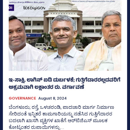
ಇ-ಸಾಕ್ಷಿ, ಲಾಗಿನ್‌ ಐಡಿ ದುರ್ಬಳಕೆ; ಗುತ್ತಿಗೆದಾರರಲ್ಲದವರಿಗೆ
ಅಕ್ರಮವಾಗಿ ಲಕ್ಷಾಂತರ ರು. ವರ್ಗಾವಣೆ
GOVERNANCE
August 8, 2024
ಬೆಂಗಳೂರು; ರಸ್ತೆ, ಒಳಚರಂಡಿ, ಪಾದಚಾರಿ ಮಾರ್ಗ ನಿರ್ಮಾಣ
ಸೇರಿದಂತೆ ಇನ್ನಿತರೆ ಕಾಮಗಾರಿಯನ್ನು ನಡೆಸಿದ ಗುತ್ತಿಗೆದಾರರ
ಬದಲಾಗಿ ಖಾಸಗಿ ವ್ಯಕ್ತಿಗಳ ಖಾತೆಗೆ ಆರ್‍‌ಟಿಜಿಎಸ್‌ ಮೂಲಕ
ಕೋಟ್ಯಂತರ ರುಪಾಯಿಗಳನ್ನು...