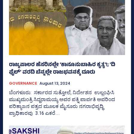
ರಾಜ್ಯಪಾಲರ ಹೆಸರಿನಲ್ಲೇ ‘ಕಾನೂನುಬಾಹಿರ ಕೃತ್ಯ’!; ‘ದಿ
ಫೈಲ್‌’ ವರದಿ ಬೆನ್ನಲ್ಲೇ ರಾಜಭವನಕ್ಕೆ ದೂರು
GOVERNANCE
August 13, 2024
ಬೆಂಗಳೂರು: ಸರ್ಕಾರದ ಸುತ್ತೋಲೆ, ನಿರ್ದೇಶನ ಉಲ್ಲಂಘಿಸಿ
ಮುಖ್ಯಮಂತ್ರಿ ಸಿದ್ದರಾಮಯ್ಯ ಅವರ ಪತ್ನಿ ಪಾರ್ವತಿ ಅವರಿಂದ
ಪರಿತ್ಯಾಜನ ಪತ್ರದ ಮೂಲಕ ಮೈಸೂರು ನಗರಾಭಿವೃದ್ಧಿ
ಪ್ರಾಧಿಕಾರವು 3.16 ಎಕರೆ...