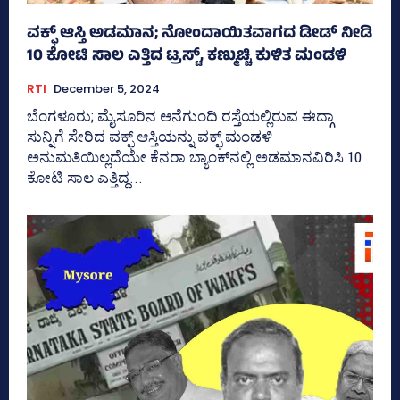
ವಕ್ಫ್‌ ಆಸ್ತಿ ಅಡಮಾನ; ನೋಂದಾಯಿತವಾಗದ ಡೀಡ್ ನೀಡಿ
10 ಕೋಟಿ ಸಾಲ ಎತ್ತಿದ ಟ್ರಸ್ಟ್, ಕಣ್ಮುಚ್ಚಿ ಕುಳಿತ ಮಂಡಳಿ
RTI
December 5, 2024
ಬೆಂಗಳೂರು; ಮೈಸೂರಿನ ಆನೆಗುಂದಿ ರಸ್ತೆಯಲ್ಲಿರುವ ಈದ್ಗಾ
ಸುನ್ನಿಗೆ ಸೇರಿದ ವಕ್ಫ್ ಆಸ್ತಿಯನ್ನು ವಕ್ಫ್‌ ಮಂಡಳಿ
ಅನುಮತಿಯಿಲ್ಲದೆಯೇ ಕೆನರಾ ಬ್ಯಾಂಕ್‌ನಲ್ಲಿ ಅಡಮಾನವಿರಿಸಿ 10
ಕೋಟಿ ಸಾಲ ಎತ್ತಿದ್ದ...