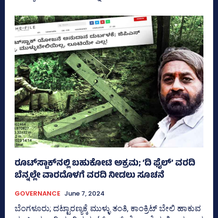
ರೂಟ್‌ಸ್ಟಾಕ್‌ನಲ್ಲಿ ಬಹುಕೋಟಿ ಅಕ್ರಮ; ‘ದಿ ಫೈಲ್‌’ ವರದಿ
ಬೆನ್ನಲ್ಲೇ ವಾರದೊಳಗೆ ವರದಿ ನೀಡಲು ಸೂಚನೆ
GOVERNANCE
June 7, 2024
ಬೆಂಗಳೂರು; ದಟ್ಟಾರಣ್ಯಕ್ಕೆ ಮುಳ್ಳು ತಂತಿ, ಕಾಂಕ್ರಿಟ್‌ ಬೇಲಿ ಹಾಕುವ