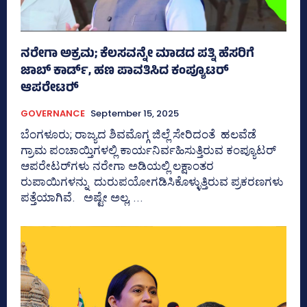
ನರೇಗಾ ಅಕ್ರಮ; ಕೆಲಸವನ್ನೇ ಮಾಡದ ಪತ್ನಿ ಹೆಸರಿಗೆ
ಜಾಬ್‌ ಕಾರ್ಡ್‌, ಹಣ ಪಾವತಿಸಿದ ಕಂಪ್ಯೂಟರ್
ಆಪರೇಟರ್‍‌
GOVERNANCE
September 15, 2025
ಬೆಂಗಳೂರು; ರಾಜ್ಯದ ಶಿವಮೊಗ್ಗ ಜಿಲ್ಲೆ ಸೇರಿದಂತೆ ಹಲವೆಡೆ
ಗ್ರಾಮ ಪಂಚಾಯ್ತಿಗಳಲ್ಲಿ ಕಾರ್ಯನಿರ್ವಹಿಸುತ್ತಿರುವ ಕಂಪ್ಯೂಟರ್‍‌
ಆಪರೇಟರ್‍‌ಗಳು ನರೇಗಾ ಅಡಿಯಲ್ಲಿ ಲಕ್ಷಾಂತರ
ರುಪಾಯಿಗಳನ್ನು ದುರುಪಯೋಗಡಿಸಿಕೊಳ್ಳುತ್ತಿರುವ ಪ್ರಕರಣಗಳು
ಪತ್ತೆಯಾಗಿವೆ. ಅಷ್ಟೇ ಅಲ್ಲ, ...