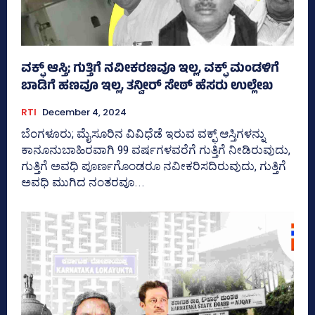
ವಕ್ಫ್‌ ಆಸ್ತಿ; ಗುತ್ತಿಗೆ ನವೀಕರಣವೂ ಇಲ್ಲ, ವಕ್ಫ್‌ ಮಂಡಳಿಗೆ
ಬಾಡಿಗೆ ಹಣವೂ ಇಲ್ಲ, ತನ್ವೀರ್‌ ಸೇಠ್‌ ಹೆಸರು ಉಲ್ಲೇಖ
RTI
December 4, 2024
ಬೆಂಗಳೂರು; ಮೈಸೂರಿನ ವಿವಿಧೆಡೆ ಇರುವ ವಕ್ಫ್‌ ಆಸ್ತಿಗಳನ್ನು
ಕಾನೂನುಬಾಹಿರವಾಗಿ 99 ವರ್ಷಗಳವರೆಗೆ ಗುತ್ತಿಗೆ ನೀಡಿರುವುದು,
ಗುತ್ತಿಗೆ ಅವಧಿ ಪೂರ್ಣಗೊಂಡರೂ ನವೀಕರಿಸದಿರುವುದು, ಗುತ್ತಿಗೆ
ಅವಧಿ ಮುಗಿದ ನಂತರವೂ...