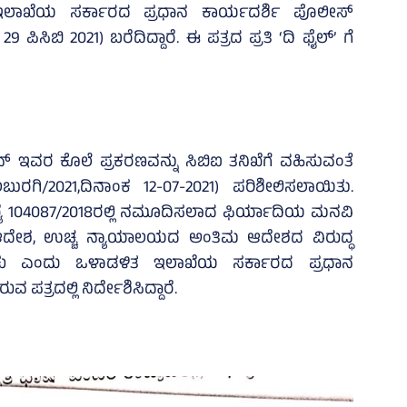
ಲಾಖೆಯ ಸರ್ಕಾರದ ಪ್ರಧಾನ ಕಾರ್ಯದರ್ಶಿ ಪೊಲೀಸ್‌
ಪಿಸಿಬಿ 2021) ಬರೆದಿದ್ದಾರೆ. ಈ ಪತ್ರದ ಪ್ರತಿ ‘ದಿ ಫೈಲ್‌’ ಗೆ
ವ್‌ ಇವರ ಕೊಲೆ ಪ್ರಕರಣವನ್ನು ಸಿಬಿಐ ತನಿಖೆಗೆ ವಹಿಸುವಂತೆ
ಬುರಗಿ/2021,ದಿನಾಂಕ 12-07-2021) ಪರಿಶೀಲಿಸಲಾಯಿತು.
್ಯೆ 104087/2018ರಲ್ಲಿ ನಮೂದಿಸಲಾದ ಫಿರ್ಯಾದಿಯ ಮನವಿ
ಮ ಆದೇಶ, ಉಚ್ಚ ನ್ಯಾಯಾಲಯದ ಅಂತಿಮ ಆದೇಶದ ವಿರುದ್ಧ
ಡಬೇಕು ಎಂದು ಒಳಾಡಳಿತ ಇಲಾಖೆಯ ಸರ್ಕಾರದ ಪ್ರಧಾನ
ತ್ರದಲ್ಲಿ ನಿರ್ದೇಶಿಸಿದ್ದಾರೆ.