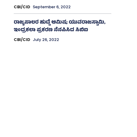
CBI/CID
September 6, 2022
ರಾಜ್ಯಪಾಲರ ಹುದ್ದೆ ಆಮಿಷ; ಯುವರಾಜಸ್ವಾಮಿ,
ಇಂದ್ರಕಲಾ ಪ್ರಕರಣ ನೆನಪಿಸಿದ ಸಿಬಿಐ
CBI/CID
July 26, 2022