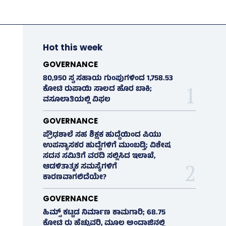
Hot this week
GOVERNANCE
80,950 ಸ್ವ ಸಹಾಯ ಗುಂಪುಗಳಿಂದ 1,758.53
ಕೋಟಿ ರುಪಾಯಿ ಸಾಲದ ಹೊರ ಬಾಕಿ;
ವಸೂಲಾತಿಯಲ್ಲಿ ವಿಫಲ
GOVERNANCE
ಪ್ರೌಢಶಾಲೆ ಸಹ ಶಿಕ್ಷಕ ಹುದ್ದೆಯಿಂದ ಪಿಯು
ಉಪನ್ಯಾಸಕರ ಹುದ್ದೆಗಳಿಗೆ ಮುಂಬಡ್ತಿ; ವಿಶೇಷ
ಸದನ ಸಮಿತಿಗೆ ವರದಿ ಸಲ್ಲಿಸಿದ ಇಲಾಖೆ,
ಆಡಳಿತಾತ್ಮಕ ಸಮಸ್ಯೆಗಳಿಗೆ
ಕಾರಣವಾಗಲಿದೆಯೇ?
GOVERNANCE
ಹಿಮ್ಸ್‌ ಕಟ್ಟಡ ನಿರ್ಮಾಣ ಕಾಮಗಾರಿ; 68.75
ಕೋಟಿ ರು ಹೆಚ್ಚುವರಿ, ಮೂಲ ಅಂದಾಜಿನಲ್ಲಿ