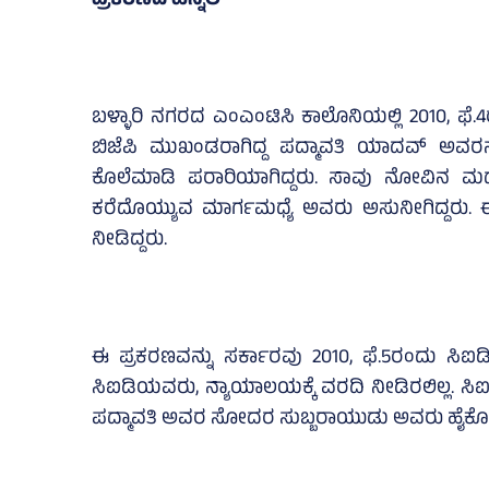
ಪ್ರಕರಣದ ಹಿನ್ನೆಲೆ
ಬಳ್ಳಾರಿ ನಗರದ ಎಂಎಂಟಿಸಿ ಕಾಲೊನಿಯಲ್ಲಿ 2010, ಫೆ.4
ಬಿಜೆಪಿ ಮುಖಂಡರಾಗಿದ್ದ ಪದ್ಮಾವತಿ ಯಾದವ್ ಅವರನ್ನು
ಕೊಲೆಮಾಡಿ ಪರಾರಿಯಾಗಿದ್ದರು. ಸಾವು ನೋವಿನ ಮಧ್ಯೆ ಒದ್ದಾ
ಕರೆದೊಯ್ಯುವ ಮಾರ್ಗಮಧ್ಯೆ ಅವರು ಅಸುನೀಗಿದ್ದರ
ನೀಡಿದ್ದರು.
ಈ ಪ್ರಕರಣವನ್ನು ಸರ್ಕಾರವು 2010, ಫೆ.5ರಂದು ಸಿಐಡಿ 
ಸಿಐಡಿಯವರು, ನ್ಯಾಯಾಲಯಕ್ಕೆ ವರದಿ ನೀಡಿರಲಿಲ್ಲ. ಸಿ
ಪದ್ಮಾವತಿ ಅವರ ಸೋದರ ಸುಬ್ಬರಾಯುಡು ಅವರು ಹೈಕೋರ್