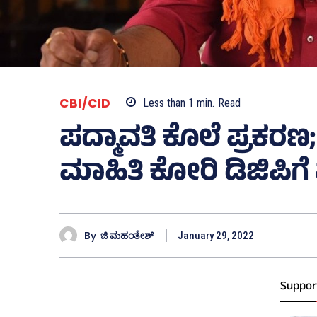
CBI/CID
Less than 1
min.
Read
ಪದ್ಮಾವತಿ ಕೊಲೆ ಪ್ರಕರಣ;
ಮಾಹಿತಿ ಕೋರಿ ಡಿಜಿಪಿಗೆ
By
ಜಿ ಮಹಂತೇಶ್
January 29, 2022
Suppor