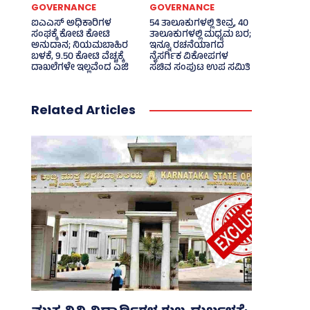
GOVERNANCE
GOVERNANCE
ಐಎಎಸ್‌ ಅಧಿಕಾರಿಗಳ
54 ತಾಲೂಕುಗಳಲ್ಲಿ ತೀವ್ರ, 40
ಸಂಘಕ್ಕೆ ಕೋಟಿ ಕೋಟಿ
ತಾಲೂಕುಗಳಲ್ಲಿ ಮಧ್ಯಮ ಬರ;
ಅನುದಾನ; ನಿಯಮಬಾಹಿರ
ಇನ್ನೂ ರಚನೆಯಾಗದ
ಬಳಕೆ, 9.50 ಕೋಟಿ ವೆಚ್ಚಕ್ಕೆ
ನೈಸರ್ಗಿಕ ವಿಕೋಪಗಳ
ದಾಖಲೆಗಳೇ ಇಲ್ಲವೆಂದ ಎಜಿ
ಸಚಿವ ಸಂಪುಟ ಉಪ ಸಮಿತಿ
Related Articles