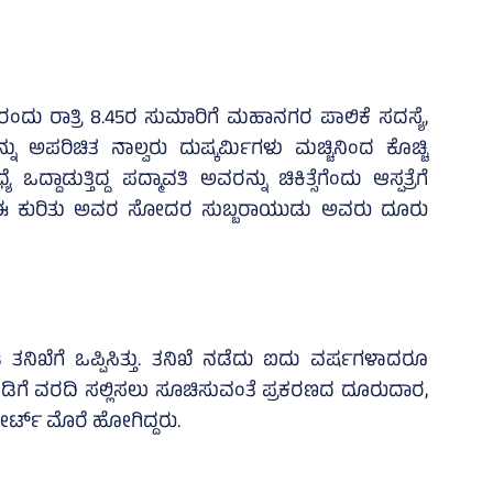
ರಂದು ರಾತ್ರಿ 8.45ರ ಸುಮಾರಿಗೆ ಮಹಾನಗರ ಪಾಲಿಕೆ ಸದಸ್ಯೆ,
 ಅಪರಿಚಿತ ನಾಲ್ವರು ದುಷ್ಕರ್ಮಿಗಳು ಮಚ್ಚಿನಿಂದ ಕೊಚ್ಚಿ
ಡುತ್ತಿದ್ದ ಪದ್ಮಾವತಿ ಅವರನ್ನು ಚಿಕಿತ್ಸೆಗೆಂದು ಆಸ್ಪತ್ರೆಗೆ
ು. ಈ ಕುರಿತು ಅವರ ಸೋದರ ಸುಬ್ಬರಾಯುಡು ಅವರು ದೂರು
ತನಿಖೆಗೆ ಒಪ್ಪಿಸಿತ್ತು. ತನಿಖೆ ನಡೆದು ಐದು ವರ್ಷಗಳಾದರೂ
ಐಡಿಗೆ ವರದಿ ಸಲ್ಲಿಸಲು ಸೂಚಿಸುವಂತೆ ಪ್ರಕರಣದ ದೂರುದಾರ,
ಟ್‌ ಮೊರೆ ಹೋಗಿದ್ದರು.