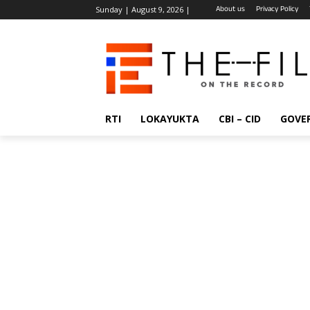
About us
Privacy Policy
Sunday | August 9, 2026 |
RTI
LOKAYUKTA
CBI – CID
GOVE