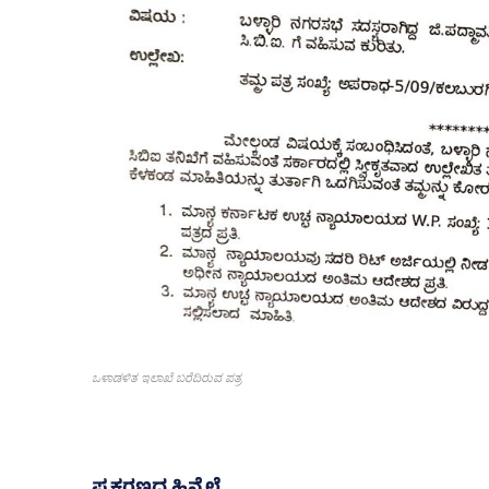
ಒಳಾಡಳಿತ ಇಲಾಖೆ ಬರೆದಿರುವ ಪತ್ರ