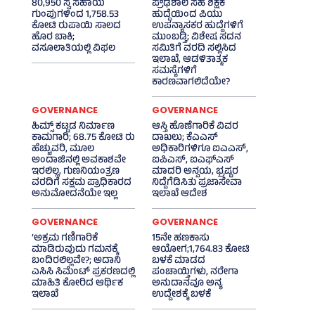
80,950 ಸ್ವ ಸಹಾಯ
ಪ್ರೌಢಶಾಲೆ ಸಹ ಶಿಕ್ಷಕ
ಗುಂಪುಗಳಿಂದ 1,758.53
ಹುದ್ದೆಯಿಂದ ಪಿಯು
ಕೋಟಿ ರುಪಾಯಿ ಸಾಲದ
ಉಪನ್ಯಾಸಕರ ಹುದ್ದೆಗಳಿಗೆ
ಹೊರ ಬಾಕಿ;
ಮುಂಬಡ್ತಿ; ವಿಶೇಷ ಸದನ
ವಸೂಲಾತಿಯಲ್ಲಿ ವಿಫಲ
ಸಮಿತಿಗೆ ವರದಿ ಸಲ್ಲಿಸಿದ
ಇಲಾಖೆ, ಆಡಳಿತಾತ್ಮಕ
ಸಮಸ್ಯೆಗಳಿಗೆ
ಕಾರಣವಾಗಲಿದೆಯೇ?
GOVERNANCE
GOVERNANCE
ಹಿಮ್ಸ್‌ ಕಟ್ಟಡ ನಿರ್ಮಾಣ
ಆಸ್ತಿ ಹೊಣೆಗಾರಿಕೆ ವಿವರ
ಕಾಮಗಾರಿ; 68.75 ಕೋಟಿ ರು
ದಾಖಲು; ಕೆಎಎಸ್
ಹೆಚ್ಚುವರಿ, ಮೂಲ
ಅಧಿಕಾರಿಗಳಿಗೂ ಐಎಎಸ್‌,
ಅಂದಾಜಿನಲ್ಲಿ ಅವಕಾಶವೇ
ಐಪಿಎಸ್‌, ಐಎಫ್‌ಎಸ್‌
ಇರಲಿಲ್ಲ, ಗುಣನಿಯಂತ್ರಣ
ಮಾದರಿ ಅನ್ವಯ, ಭ್ರಷ್ಟರ
ವರದಿಗೆ ಸಕ್ಷಮ ಪ್ರಾಧಿಕಾರದ
ನಿದ್ದೆಗೆಡಿಸಿತು ಪ್ರಜಾಸೇವಾ
ಅನುಮೋದನೆಯೇ ಇಲ್ಲ
ಇಲಾಖೆ ಆದೇಶ
GOVERNANCE
GOVERNANCE
‘ಅಕ್ರಮ ಗಣಿಗಾರಿಕೆ
15ನೇ ಹಣಕಾಸು
ಮಾಡಿರುವುದು ಗಮನಕ್ಕೆ
ಆಯೋಗ;1,764.83 ಕೋಟಿ
ಬಂದಿರಲಿಲ್ಲವೇ?; ಅದಾನಿ
ಬಳಕೆ ಮಾಡದ
ಎಸಿಸಿ ಸಿಮೆಂಟ್ ಪ್ರಕರಣದಲ್ಲಿ
ಪಂಚಾಯ್ತಿಗಳು, ನರೇಗಾ
ಮಾಹಿತಿ ಕೋರಿದ ಆರ್ಥಿಕ
ಅನುದಾನವೂ ಅನ್ಯ
ಇಲಾಖೆ
ಉದ್ದೇಶಕ್ಕೆ ಬಳಕೆ