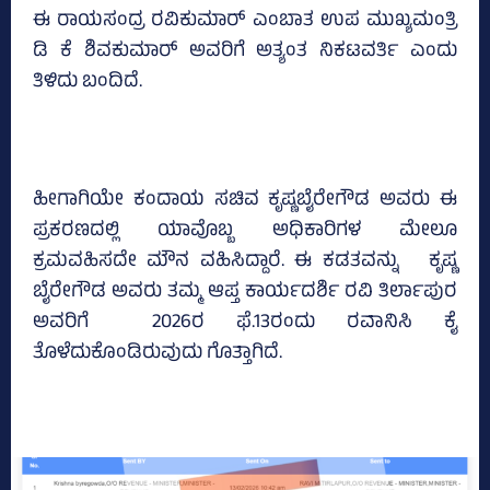
ಈ ರಾಯಸಂದ್ರ ರವಿಕುಮಾರ್ ಎಂಬಾತ ಉಪ ಮುಖ್ಯಮಂತ್ರಿ
ಡಿ ಕೆ ಶಿವಕುಮಾರ್ ಅವರಿಗೆ ಅತ್ಯಂತ ನಿಕಟವರ್ತಿ ಎಂದು
ತಿಳಿದು ಬಂದಿದೆ.
ಹೀಗಾಗಿಯೇ ಕಂದಾಯ ಸಚಿವ ಕೃಷ್ಣಬೈರೇಗೌಡ ಅವರು ಈ
ಪ್ರಕರಣದಲ್ಲಿ ಯಾವೊಬ್ಬ ಅಧಿಕಾರಿಗಳ ಮೇಲೂ
ಕ್ರಮವಹಿಸದೇ ಮೌನ ವಹಿಸಿದ್ದಾರೆ. ಈ ಕಡತವನ್ನು ಕೃಷ್ಣ
ಬೈರೇಗೌಡ ಅವರು ತಮ್ಮ ಆಪ್ತ ಕಾರ್ಯದರ್ಶಿ ರವಿ ತಿರ್ಲಾಪುರ
ಅವರಿಗೆ 2026ರ ಫೆ.13ರಂದು ರವಾನಿಸಿ ಕೈ
ತೊಳೆದುಕೊಂಡಿರುವುದು ಗೊತ್ತಾಗಿದೆ.