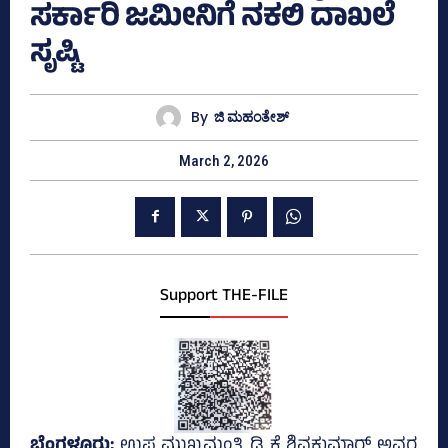
ಸರ್ಕಾರಿ ಜಮೀನಿಗೆ ನಕಲಿ ದಾಖಲೆ
ಸೃಷ್ಟಿ
By
ಜಿ ಮಹಂತೇಶ್
March 2, 2026
Support THE-FILE
ಬೆಂಗಳೂರು;
ಉಪ ಮುಖ್ಯಮಂತ್ರಿ ಡಿ ಕೆ ಶಿವಕುಮಾರ್ ಅವರ