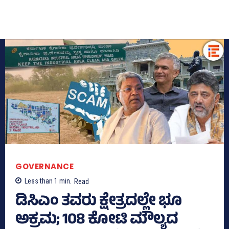
GOVERNANCE
Less than 1
min.
Read
ಡಿಸಿಎಂ ತವರು ಕ್ಷೇತ್ರದಲ್ಲೇ ಭೂ
ಅಕ್ರಮ; 108 ಕೋಟಿ ಮೌಲ್ಯದ