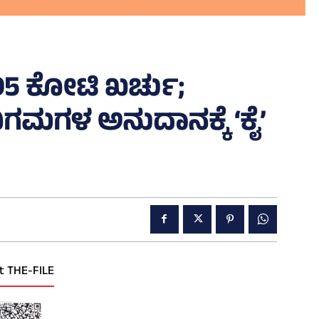
.95 ಕೋಟಿ ಖರ್ಚು;
ಗಮಗಳ ಅನುದಾನಕ್ಕೆ ‘ಕೈ’
t THE-FILE