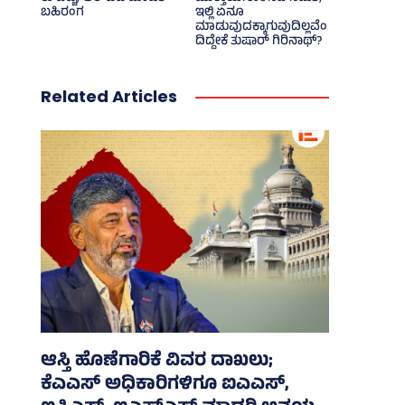
ಬಹಿರಂಗ
ಇಲ್ಲಿ ಏನೂ
ಮಾಡುವುದಕ್ಕಾಗುವುದಿಲ್ಲವೆಂ
ದಿದ್ದೇಕೆ ತುಷಾರ್ ಗಿರಿನಾಥ್?
Related Articles
ಆಸ್ತಿ ಹೊಣೆಗಾರಿಕೆ ವಿವರ ದಾಖಲು;
ಕೆಎಎಸ್ ಅಧಿಕಾರಿಗಳಿಗೂ ಐಎಎಸ್‌,