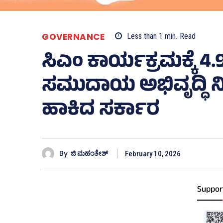
GOVERNANCE
Less than 1
min.
Read
ಸಿಎಂ ಕಾರ್ಯಕ್ರಮಕ್ಕೆ 4
ಸಮುದಾಯ ಅಭಿವೃದ್ಧಿ ನಿ
ಹಾಕಿದ ಸರ್ಕಾರ
By
ಜಿ ಮಹಂತೇಶ್
February 10, 2026
Suppor