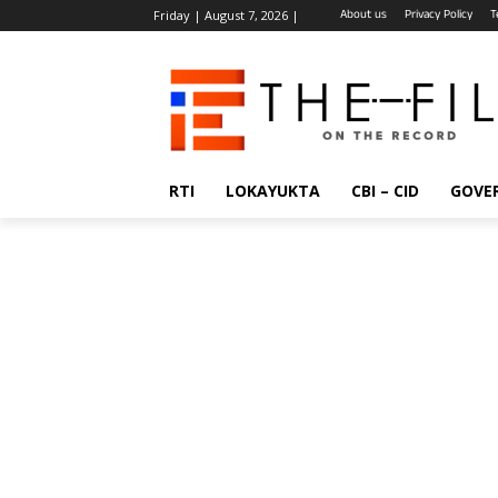
About us
Privacy Policy
T
Friday | August 7, 2026 |
RTI
LOKAYUKTA
CBI – CID
GOVE