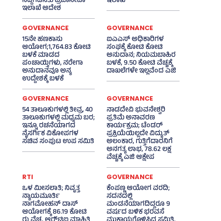
ನಿದ್ದೆಗೆಡಿಸಿತು ಪ್ರಜಾಸೇವಾ
ಇಲಾಖೆ
ಇಲಾಖೆ ಆದೇಶ
GOVERNANCE
GOVERNANCE
15ನೇ ಹಣಕಾಸು
ಐಎಎಸ್‌ ಅಧಿಕಾರಿಗಳ
ಆಯೋಗ;1,764.83 ಕೋಟಿ
ಸಂಘಕ್ಕೆ ಕೋಟಿ ಕೋಟಿ
ಬಳಕೆ ಮಾಡದ
ಅನುದಾನ; ನಿಯಮಬಾಹಿರ
ಪಂಚಾಯ್ತಿಗಳು, ನರೇಗಾ
ಬಳಕೆ, 9.50 ಕೋಟಿ ವೆಚ್ಚಕ್ಕೆ
ಅನುದಾನವೂ ಅನ್ಯ
ದಾಖಲೆಗಳೇ ಇಲ್ಲವೆಂದ ಎಜಿ
ಉದ್ದೇಶಕ್ಕೆ ಬಳಕೆ
GOVERNANCE
GOVERNANCE
54 ತಾಲೂಕುಗಳಲ್ಲಿ ತೀವ್ರ, 40
ನಾಡದೇವಿ ಭುವನೇಶ್ವರಿ
ತಾಲೂಕುಗಳಲ್ಲಿ ಮಧ್ಯಮ ಬರ;
ಪ್ರತಿಮೆ ಅನಾವರಣ
ಇನ್ನೂ ರಚನೆಯಾಗದ
ಕಾರ್ಯಕ್ರಮ; ಟೆಂಡರ್
ನೈಸರ್ಗಿಕ ವಿಕೋಪಗಳ
ಪ್ರಕ್ರಿಯೆಯಿಲ್ಲದೇ ವಿದ್ಯುತ್‌
ಸಚಿವ ಸಂಪುಟ ಉಪ ಸಮಿತಿ
ಅಲಂಕಾರ, ಗುತ್ತಿಗೆದಾರನಿಗೆ
ಅನಗತ್ಯ ಲಾಭ, 78.62 ಲಕ್ಷ
ವೆಚ್ಚಕ್ಕೆ ಎಜಿ ಆಕ್ಷೇಪ
RTI
GOVERNANCE
ಒಳ ಮೀಸಲಾತಿ; ನಿವೃತ್ತ
ಕೆಂಪಣ್ಣ ಆಯೋಗ ವರದಿ;
ನ್ಯಾಯಮೂರ್ತಿ
ಸದನದಲ್ಲಿ
ನಾಗಮೋಹನ್ ದಾಸ್
ಮಂಡನೆಯಾಗದಿದ್ದರೂ 9
ಆಯೋಗಕ್ಕೆ 86.19 ಕೋಟಿ
ವರ್ಷದ ಬಳಿಕ ಭರವಸೆ
ರು ವೆಚ್ಚ, ಆರ್‍‌ಟಿಐ ಮಾಹಿತಿ
ಮುಕ್ತಾಯಗೊಳಿಸಿದ ಸಮಿತಿ,