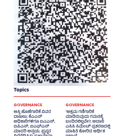
Topics
GOVERNANCE
GOVERNANCE
ಆಸ್ತಿ ಹೊಣೆಗಾರಿಕೆ ವಿವರ
‘ಅಕ್ರಮ ಗಣಿಗಾರಿಕೆ
ದಾಖಲು; ಕೆಎಎಸ್
ಮಾಡಿರುವುದು ಗಮನಕ್ಕೆ
ಅಧಿಕಾರಿಗಳಿಗೂ ಐಎಎಸ್‌,
ಬಂದಿರಲಿಲ್ಲವೇ?; ಅದಾನಿ
ಐಪಿಎಸ್‌, ಐಎಫ್‌ಎಸ್‌
ಎಸಿಸಿ ಸಿಮೆಂಟ್ ಪ್ರಕರಣದಲ್ಲಿ
ಮಾದರಿ ಅನ್ವಯ, ಭ್ರಷ್ಟರ
ಮಾಹಿತಿ ಕೋರಿದ ಆರ್ಥಿಕ