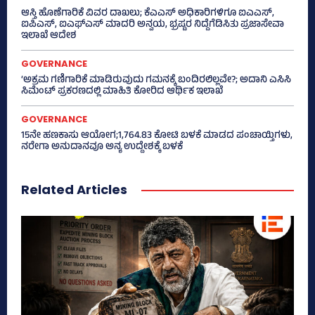
ಆಸ್ತಿ ಹೊಣೆಗಾರಿಕೆ ವಿವರ ದಾಖಲು; ಕೆಎಎಸ್ ಅಧಿಕಾರಿಗಳಿಗೂ ಐಎಎಸ್‌,
ಐಪಿಎಸ್‌, ಐಎಫ್‌ಎಸ್‌ ಮಾದರಿ ಅನ್ವಯ, ಭ್ರಷ್ಟರ ನಿದ್ದೆಗೆಡಿಸಿತು ಪ್ರಜಾಸೇವಾ
ಇಲಾಖೆ ಆದೇಶ
GOVERNANCE
‘ಅಕ್ರಮ ಗಣಿಗಾರಿಕೆ ಮಾಡಿರುವುದು ಗಮನಕ್ಕೆ ಬಂದಿರಲಿಲ್ಲವೇ?; ಅದಾನಿ ಎಸಿಸಿ
ಸಿಮೆಂಟ್ ಪ್ರಕರಣದಲ್ಲಿ ಮಾಹಿತಿ ಕೋರಿದ ಆರ್ಥಿಕ ಇಲಾಖೆ
GOVERNANCE
15ನೇ ಹಣಕಾಸು ಆಯೋಗ;1,764.83 ಕೋಟಿ ಬಳಕೆ ಮಾಡದ ಪಂಚಾಯ್ತಿಗಳು,
ನರೇಗಾ ಅನುದಾನವೂ ಅನ್ಯ ಉದ್ದೇಶಕ್ಕೆ ಬಳಕೆ
Related Articles