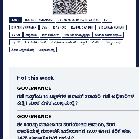
TAGS
BALSUBRAMANYAM
BASANAGOUDA PATIL YATNAL
BJP
D K SHIVAKUMAR
EVM
R ASHOK
RAHUL GANDHI
SIDDARAMAIAHAH
VVPAT
ಅಧ್ಯಯನ
ಅರ್‍‌ ಅಶೋಕ್‌
ಆರ್‌ ಬಾಲಸುಬ್ರಹ್ಮಣ್ಯಂ
ಎಚ್‌ ಡಿ ಕುಮಾರಸ್ವಾಮಿ
ಗ್ರಾಮ್‌
ಡಿ ಕೆ ಶಿವಕುಮಾರ್
ಬಸನಗೌಡ ಪಾಟೀಲ್‌ ಯತ್ನಾಳ್‌
ಬಿಜೆಪಿ
ಮೌಲ್ಯಮಾಪನ
ಸಿಎಂ ಸಿದ್ದರಾಮಯ್ಯ
ಸಿದ್ದರಾಮಯ್ಯ
Hot this week
GOVERNANCE
ಗಣಿ ಗುತ್ತಿಗೆಯ 14 ಬ್ಲಾಕ್‌ಗಳ ಹರಾಜಿಗೆ ತರಾತುರಿ; ಗಣಿ ಅಧಿಕಾರಿಗಳ
ಕುತ್ತಿಗೆ ಮೇಲೆ ಕುಳಿತ ಮುಖ್ಯಮಂತ್ರಿ?
GOVERNANCE
ಶೇ.60ರಷ್ಟು ವಸೂಲಾಗದ ತೆರಿಗೆಯೇತರ ಆದಾಯ, ತೆರಿಗೆ
ಪಾವತಿಯಲ್ಲಿ ದುರ್ಬಳಕೆ; ಜಮೆಯಾಗದ 13.07 ಕೋಟಿ ತೆರಿಗೆ ಹಣ,
1,478 ಪಂಚಾಯ್ತಿಗಳಲ್ಲಿ ಅಕ್ರಮ?