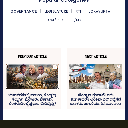
GOVERNANCE
LEGISLATURE
RTI
LOKAYUKTA
CBI/CID
IT/ED
PREVIOUS ARTICLE
NEXT ARTICLE
ಚುನಾವಣೆಗಳಲ್ಲಿ ಹಣಬಲ, ತೋಳ್ಬಲ;
ಬೋಸ್ಟನ್‌ ಶೃಂಗಸಭೆ; ಐದು
ಕಲ್ಬುರ್ಗಿ, ಮೈಸೂರು, ಬೆಳಗಾವಿ,
ತಿಂಗಳಾದರೂ ಅಂತಿಮ ಬಿಲ್‌ ಸಲ್ಲಿಸದ
ಬೆಂಗಳೂರಿನಲ್ಲಿ ಪ್ರಭಾವ ಬೀರಿದ್ದೆಷ್ಟು?
ಶಾಸಕರು, ಪಾಲನೆಯಾಗದ ಮಾನದಂಡ