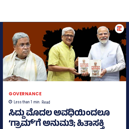
GOVERNANCE
Less than 1
min.
Read
ಸಿದ್ದು ಮೊದಲ ಅವಧಿಯಿಂದಲೂ
‘ಗ್ರಾಮ್‌’ಗೆ ಅನುಮತಿ; ಹಿತಾಸಕ್ತಿ