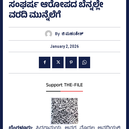
ಸಂಘರ್ಷ ಆರೋಪದ ಬೆನ್ನಲ್ಲೇ
ವರದಿ ಮುನ್ನೆಲೆಗೆ
By
ಜಿ ಮಹಂತೇಶ್
January 2, 2026
Support THE-FILE
ಬೆಂಗಳೂರು;
ಸಿದ್ದರಾಮಯ್ಯ ಅವರ ಮೊದಲ ಅವಧಿಯಲ್ಲಿ