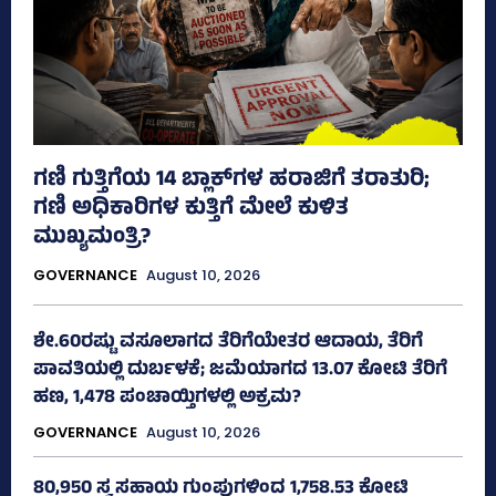
ಗಣಿ ಗುತ್ತಿಗೆಯ 14 ಬ್ಲಾಕ್‌ಗಳ ಹರಾಜಿಗೆ ತರಾತುರಿ;
ಗಣಿ ಅಧಿಕಾರಿಗಳ ಕುತ್ತಿಗೆ ಮೇಲೆ ಕುಳಿತ
ಮುಖ್ಯಮಂತ್ರಿ?
GOVERNANCE
August 10, 2026
ಶೇ.60ರಷ್ಟು ವಸೂಲಾಗದ ತೆರಿಗೆಯೇತರ ಆದಾಯ, ತೆರಿಗೆ
ಪಾವತಿಯಲ್ಲಿ ದುರ್ಬಳಕೆ; ಜಮೆಯಾಗದ 13.07 ಕೋಟಿ ತೆರಿಗೆ
ಹಣ, 1,478 ಪಂಚಾಯ್ತಿಗಳಲ್ಲಿ ಅಕ್ರಮ?
GOVERNANCE
August 10, 2026
80,950 ಸ್ವ ಸಹಾಯ ಗುಂಪುಗಳಿಂದ 1,758.53 ಕೋಟಿ