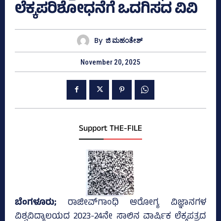
ಲೆಕ್ಕಪರಿಶೋಧನೆಗೆ ಒದಗಿಸದ ವಿವಿ
By
ಜಿ ಮಹಂತೇಶ್
November 20, 2025
Support THE-FILE
ಬೆಂಗಳೂರು;
ರಾಜೀವ್‌ಗಾಂಧಿ ಆರೋಗ್ಯ ವಿಜ್ಞಾನಗಳ
ವಿಶ್ವವಿದ್ಯಾಲಯದ 2023-24ನೇ ಸಾಲಿನ ವಾರ್ಷಿಕ ಲೆಕ್ಕಪತ್ರದ