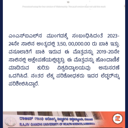
ಎಂಎಸ್‌ಐಎಲ್‌ನ ಮುಂಗಡಕ್ಕೆ ಸಂಬಂಧಿಸಿದಂತೆ 2023-
24ನೇ ಸಾಲಿನ ಅಂತ್ಯದಲ್ಲಿ 3,50, 00,000.00 ರು ಬಾಕಿ ಇತ್ತು.
ವಸೂಲಾತಿಗೆ ಬಾಕಿ ಇರುವ ಈ ಮೊತ್ತವನ್ನು 2019-20ನೇ
ಸಾಲಿನಲ್ಲಿ ಆಕ್ಷೇಪಣೆಯಲ್ಲಿಟ್ಟಿತ್ತು. ಈ ಮೊತ್ತವನ್ನು ಹೊಂದಾಣಿಕೆ
ಮಾಡಿರುವ ಕುರಿತು ವಿಶ್ವವಿದ್ಯಾಲಯವು ಅನುಸರಣೆ
ಒದಗಿಸಿದೆ. ನಂತರ ಲೆಕ್ಕ ಪರಿಶೋಧಕರು ಇದರ ಲೆಡ್ಜರ್‍‌ನ್ನು
ಪರಿಶೀಲಿಸಿದ್ದಾರೆ.