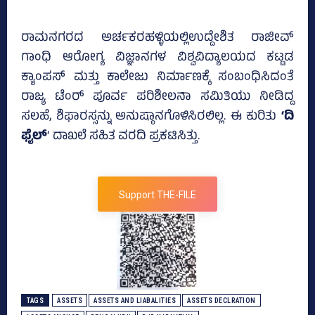
ರಾಮನಗರದ ಅರ್ಚಕರಹಳ್ಳಿಯಲ್ಲಿಉದ್ದೇಶಿತ ರಾಜೀವ್
ಗಾಂಧಿ ಆರೋಗ್ಯ ವಿಜ್ಞಾನಗಳ ವಿಶ್ವವಿದ್ಯಾಲಯದ ಕಟ್ಟಡ
ಕ್ಯಾಂಪಸ್‌ ಮತ್ತು ಕಾಲೇಜು ನಿರ್ಮಾಣಕ್ಕೆ ಸಂಬಂಧಿಸಿದಂತೆ
ರಾಜ್ಯ ಟೆಂರ್ ಪೂರ್ವ ಪರಿಶೀಲನಾ ಸಮಿತಿಯು ನೀಡಿದ್ದ
ಸಲಹೆ, ಶಿಫಾರಸ್ಸನ್ನು ಅನುಷ್ಠಾನಗೊಳಿಸಿರಲಿಲ್ಲ. ಈ ಕುರಿತು
‘ದಿ
ಫೈಲ್‌
‘ ದಾಖಲೆ ಸಹಿತ ವರದಿ ಪ್ರಕಟಿಸಿತ್ತು.
Support THE-FILE
TAGS
ASSETS
ASSETS AND LIABALITIES
ASSETS DECLRATION