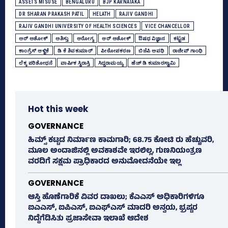
ASSETS MISUSE
BENGALURU
BJP KARNATAKA
DR SHARAN PRAKASH PATIL
HELATH
RAJIV GANDHI
RAJIV GANDHI UNIVERSITY OF HEALTH SCIENCES
VICE CHANCELLOR
ಅರ್‍‌ ಅಶೋಕ್‌
ಅಶಿಸ್ತು
ಆರೋಗ್ಯ
ಆರ್‌ ಅಶೋಕ್‌
ಔಷಧ ವಿಜ್ಞಾನ
ಕಟ್ಟಡ
ಕಾಂಗ್ರೆಸ್‌ ಆಳ್ವಿಕೆ
ಡಿ ಕೆ ಶಿವಕುಮಾರ್
ಪೀಠೋಪಕರಣ
ಬಿಜೆಪಿ ಅವಧಿ
ರಾಜೀವ್‌ ಗಾಂಧಿ
ಲೆಕ್ಕ ಪರಿಶೋಧನೆ
ವಾರ್ಷಿಕ ಸ್ಥಿರಾಸ್ತಿ
ಸಿದ್ದರಾಮಯ್ಯ
ಹೆಚ್‌ ಡಿ ಕುಮಾರಸ್ವಾಮಿ
Hot this week
GOVERNANCE
ಹಿಮ್ಸ್‌ ಕಟ್ಟಡ ನಿರ್ಮಾಣ ಕಾಮಗಾರಿ; 68.75 ಕೋಟಿ ರು ಹೆಚ್ಚುವರಿ,
ಮೂಲ ಅಂದಾಜಿನಲ್ಲಿ ಅವಕಾಶವೇ ಇರಲಿಲ್ಲ, ಗುಣನಿಯಂತ್ರಣ
ವರದಿಗೆ ಸಕ್ಷಮ ಪ್ರಾಧಿಕಾರದ ಅನುಮೋದನೆಯೇ ಇಲ್ಲ
GOVERNANCE
ಆಸ್ತಿ ಹೊಣೆಗಾರಿಕೆ ವಿವರ ದಾಖಲು; ಕೆಎಎಸ್ ಅಧಿಕಾರಿಗಳಿಗೂ
ಐಎಎಸ್‌, ಐಪಿಎಸ್‌, ಐಎಫ್‌ಎಸ್‌ ಮಾದರಿ ಅನ್ವಯ, ಭ್ರಷ್ಟರ
ನಿದ್ದೆಗೆಡಿಸಿತು ಪ್ರಜಾಸೇವಾ ಇಲಾಖೆ ಆದೇಶ