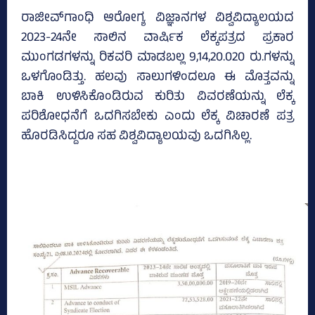
ರಾಜೀವ್‌ಗಾಂಧಿ ಆರೋಗ್ಯ ವಿಜ್ಞಾನಗಳ ವಿಶ್ವವಿದ್ಯಾಲಯದ
2023-24ನೇ ಸಾಲಿನ ವಾರ್ಷಿಕ ಲೆಕ್ಕಪತ್ರದ ಪ್ರಕಾರ
ಮುಂಗಡಗಳನ್ನು ರಿಕವರಿ ಮಾಡಬಲ್ಲ 9,14,20.020 ರು.ಗಳನ್ನು
ಒಳಗೊಂಡಿತ್ತು. ಹಲವು ಸಾಲುಗಳಿಂದಲೂ ಈ ಮೊತ್ತವನ್ನು
ಬಾಕಿ ಉಳಿಸಿಕೊಂಡಿರುವ ಕುರಿತು ವಿವರಣೆಯನ್ನು ಲೆಕ್ಕ
ಪರಿಶೋಧನೆಗೆ ಒದಗಿಸಬೇಕು ಎಂದು ಲೆಕ್ಕ ವಿಚಾರಣೆ ಪತ್ರ
ಹೊರಡಿಸಿದ್ದರೂ ಸಹ ವಿಶ್ವವಿದ್ಯಾಲಯವು ಒದಗಿಸಿಲ್ಲ.