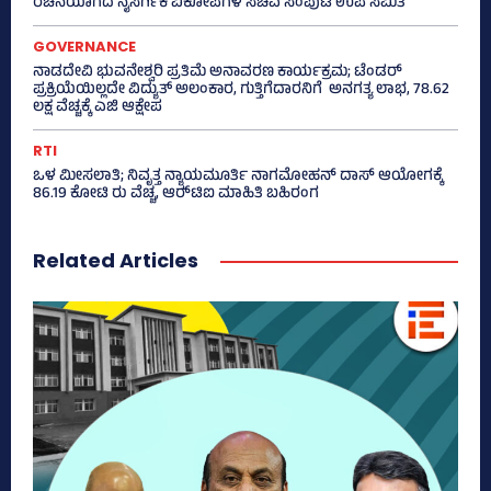
ರಚನೆಯಾಗದ ನೈಸರ್ಗಿಕ ವಿಕೋಪಗಳ ಸಚಿವ ಸಂಪುಟ ಉಪ ಸಮಿತಿ
GOVERNANCE
ನಾಡದೇವಿ ಭುವನೇಶ್ವರಿ ಪ್ರತಿಮೆ ಅನಾವರಣ ಕಾರ್ಯಕ್ರಮ; ಟೆಂಡರ್
ಪ್ರಕ್ರಿಯೆಯಿಲ್ಲದೇ ವಿದ್ಯುತ್‌ ಅಲಂಕಾರ, ಗುತ್ತಿಗೆದಾರನಿಗೆ ಅನಗತ್ಯ ಲಾಭ, 78.62
ಲಕ್ಷ ವೆಚ್ಚಕ್ಕೆ ಎಜಿ ಆಕ್ಷೇಪ
RTI
ಒಳ ಮೀಸಲಾತಿ; ನಿವೃತ್ತ ನ್ಯಾಯಮೂರ್ತಿ ನಾಗಮೋಹನ್ ದಾಸ್ ಆಯೋಗಕ್ಕೆ
86.19 ಕೋಟಿ ರು ವೆಚ್ಚ, ಆರ್‍‌ಟಿಐ ಮಾಹಿತಿ ಬಹಿರಂಗ
Related Articles