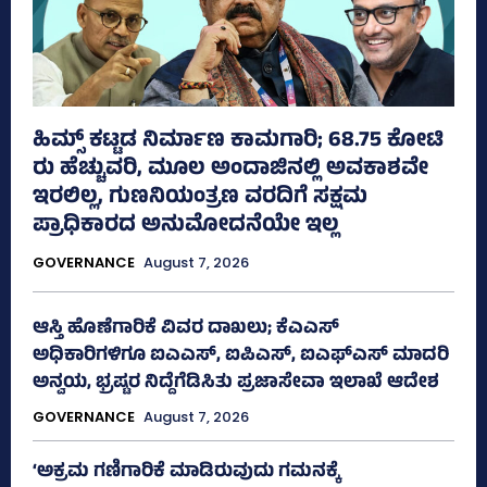
ಹಿಮ್ಸ್‌ ಕಟ್ಟಡ ನಿರ್ಮಾಣ ಕಾಮಗಾರಿ; 68.75 ಕೋಟಿ
ರು ಹೆಚ್ಚುವರಿ, ಮೂಲ ಅಂದಾಜಿನಲ್ಲಿ ಅವಕಾಶವೇ
ಇರಲಿಲ್ಲ, ಗುಣನಿಯಂತ್ರಣ ವರದಿಗೆ ಸಕ್ಷಮ
ಪ್ರಾಧಿಕಾರದ ಅನುಮೋದನೆಯೇ ಇಲ್ಲ
GOVERNANCE
August 7, 2026
ಆಸ್ತಿ ಹೊಣೆಗಾರಿಕೆ ವಿವರ ದಾಖಲು; ಕೆಎಎಸ್
ಅಧಿಕಾರಿಗಳಿಗೂ ಐಎಎಸ್‌, ಐಪಿಎಸ್‌, ಐಎಫ್‌ಎಸ್‌ ಮಾದರಿ
ಅನ್ವಯ, ಭ್ರಷ್ಟರ ನಿದ್ದೆಗೆಡಿಸಿತು ಪ್ರಜಾಸೇವಾ ಇಲಾಖೆ ಆದೇಶ
GOVERNANCE
August 7, 2026
‘ಅಕ್ರಮ ಗಣಿಗಾರಿಕೆ ಮಾಡಿರುವುದು ಗಮನಕ್ಕೆ