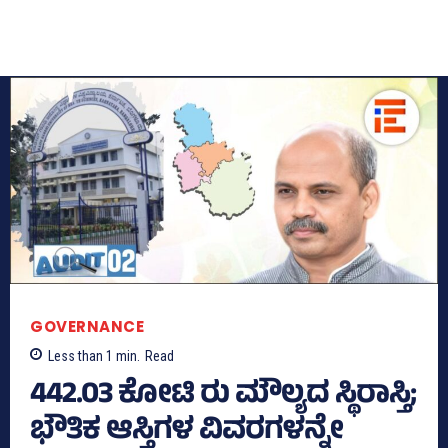
GOVERNANCE
Less than 1
min.
Read
442.03 ಕೋಟಿ ರು ಮೌಲ್ಯದ ಸ್ಥಿರಾಸ್ತಿ;
ಭೌತಿಕ ಆಸ್ತಿಗಳ ವಿವರಗಳನ್ನೇ