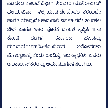
ಎಡದಂಡೆ ಕಾಲುವೆ ವಿಭಾಗ, ಸಿರವಾರ (ಮುನಿರಾಬಾದ್‌
ವಲಯ)ವಿಭಾಗಗಳಲ್ಲಿ ಯಾವುದೇ ಟೆಂಡರ್‌ ಕರೆಯದೇ
ಹಾಗೂ ಯಾವುದೇ ಕಾಮಗಾರಿ ನಿರ್ವಹಿಸದೇ 20 ನಕಲಿ
ಬಿಲ್ ಹಾಗೂ ಇತರೆ ಪೂರಕ ದಾಖಲೆ ಸೃಷ್ಟಿಸಿ 11.73
ಕೋಟಿ ರು.ಗಳ ಸರ್ಕಾರದ ಹಣವನ್ನು
ದುರುಪಯೋಗಪಡಿಸಿಕೊಂಡಿರುವ ಆರೋಪಗಳು
ಮೇಲ್ನೋಟಕ್ಕೆ ಕಂಡು ಬಂದಿತ್ತು. ಇದನ್ನಾಧರಿಸಿ ಐವರು
ಅಧಿಕಾರಿ, ನೌಕರರನ್ನು ಅಮಾನತುಗೊಳಿಸಲಾಗಿತ್ತು.