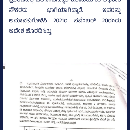
ಪ್ರಕರಣದಲ್ಲಿ ಜಲಸಂಪನ್ಮೂಲ ಇಲಾಖೆಯ 05 ಅಧಿಕಾರಿ
ನೌಕರರು ಭಾಗಿಯಾಗಿದ್ದಾರೆ. ಇವರನ್ನು
ಅಮಾನತುಗೊಳಿಸಿ 2021ರ ನವೆಂಬರ್‌ 20ರಂದು
ಆದೇಶ ಹೊರಡಿಸಿತ್ತು.