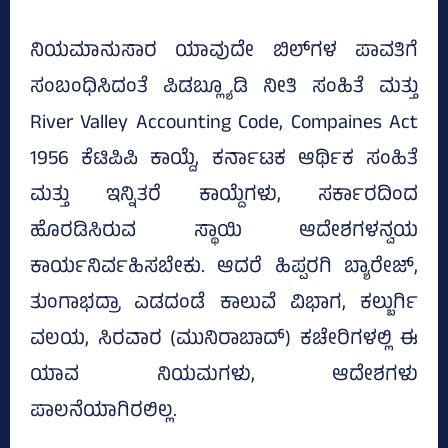
ನಿಯಮಾನುಸಾರ ಯಾವುದೇ ಬಿಲ್‌ಗಳ ಪಾವತಿಗೆ
ಸಂಬಂಧಿಸಿದಂತೆ ಪಿಡಬ್ಲ್ಯೂಡಿ ನೀತಿ ಸಂಹಿತೆ ಮತ್ತು
River Valley Accounting Code, Compaines Act
1956 ಕೆಟಿಪಿಪಿ ಕಾಯ್ದೆ, ಕರ್ನಾಟಕ ಆರ್ಥಿಕ ಸಂಹಿತೆ
ಮತ್ತು ಇನ್ನಿತರೆ ಕಾಯ್ದೆಗಳು, ಸರ್ಕಾರದಿಂದ
ಹೊರಡಿಸಿರುವ ಸ್ಥಾಯಿ ಆದೇಶಗಳನ್ವಯ
ಕಾರ್ಯನಿರ್ವಹಿಸಬೇಕು. ಆದರೆ ಹಿಪ್ಪರಗಿ ಬ್ಯಾರೇಜ್‌,
ತುಂಗಾಭದ್ರಾ ಎಡದಂಡೆ ಕಾಲುವೆ ವಿಭಾಗ, ಕಲ್ಬುರ್ಗಿ
ವಲಯ, ಸಿರವಾರ (ಮುನಿರಾಬಾದ್‌) ಕಚೇರಿಗಳಲ್ಲಿ ಈ
ಯಾವ ನಿಯಮಗಳು, ಆದೇಶಗಳು
ಪಾಲನೆಯಾಗಿರಲಿಲ್ಲ.