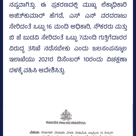
ನಷ್ಟವಾಗಿತ್ತು. ಈ ಪ್ರಕರಣದಲ್ಲಿ ಮುಖ್ಯ ಲೆಕ್ಕಾಧಿಕಾರಿ
ಅಜಿತ್‌ಕುಮಾರ್‌ ಹೆಗಡೆ, ಎಸ್‌ ಎನ್‌ ವರದರಾಜು
ಸೇರಿದಂತೆ ಒಟ್ಟು 16 ಮಂದಿ ಅಧಿಕಾರಿ, ನೌಕರರು ಮತ್ತು
ಬಿ ಜೆ ಬುಡವಿ ಸೇರಿದಂತೆ ಒಟ್ಟು 7ಮಂದಿ ಗುತ್ತಿಗೆದಾರರ
ವಿರುದ್ಧ ತನಿಖೆ ನಡೆಸಬೇಕು ಎಂದು ಜಲಸಂಪನ್ಮೂಲ
ಇಲಾಖೆಯು 2021ರ ಡಿಸೆಂಬರ್‌ 10ರಂದು ವಿಚಕ್ಷಣಾ
ದಳಕ್ಕೆ ವಹಿಸಿ ಆದೇಶಿಸಿತ್ತು.