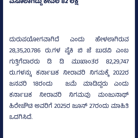
ವಸೂಲಾಗಿದ್ದು ಕೇವಲ 82 ಲಕ್ಷ
ದುರುಪಯೋಗವಾಗಿದೆ ಎಂದು ಹೇಳಲಾಗಿರುವ
28,35,20.786 ರು.ಗಳ ಪೈಕಿ ಬಿ ಜೆ ಬುಡವಿ ಎಂಬ
ಗುತ್ತಿಗೆದಾರರು ಡಿ ಡಿ ಮುಖಾಂತರ 82,29,747
ರು.ಗಳನ್ನು ಕರ್ನಾಟಕ ನೀರಾವರಿ ನಿಗಮಕ್ಕೆ 2022ರ
ಜನವರಿ 18ರಂದು ಜಮೆ ಮಾಡಿದ್ದರು ಎಂದು
ಕರ್ನಾಟಕ ನೀರಾವರಿ ನಿಗಮವು ಮಂಜುನಾಥ್
ಹಿರೇಚೌಟಿ ಅವರಿಗೆ 2025ರ ಜೂನ್‌ 27ರಂದು ಮಾಹಿತಿ
ಒದಗಿಸಿದೆ.