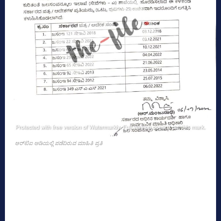
ಆರ್‌ಟಿಐ ಅಡಿಯಲ್ಲಿ ಪಡೆದಿರುವ ಮಾಹಿತಿ ಪ್ರತಿ