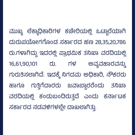
ಮುಖ್ಯ ಲೆಕ್ಕಾಧಿಕಾರಿಗಳ ಕಚೇರಿಯಲ್ಲಿ ಒಟ್ಟಾರೆಯಾಗಿ
ದುರುಪಯೋಗಗೊಂಡ ಸರ್ಕಾರದ ಹಣ 28,35,20,786
ರು.ಗಳಾಗಿದ್ದು ಇದರಲ್ಲಿ ಪ್ರಾಥಮಿಕ ತನಿಖಾ ವರದಿಯಲ್ಲಿ
16,61,90,101 ರು. ಗಳ ಅವ್ಯವಹಾರವನ್ನು
ಗುರುತಿಸಲಾಗಿದೆ. ಇದಕ್ಕೆ ನಿಗದಮ ಅಧಿಕಾರಿ, ನೌಕರರು
ಹಾಗೂ ಗುತ್ತಿಗೆದಾರರು ಜವಾಬ್ದಾರರೆಂದು ತನಿಖಾ
ವರದಿಯಲ್ಲಿ ಕಂಡುಬಂದಿರುತ್ತದೆ ಎಂದು ಕರ್ನಾಟಕ
ಸರ್ಕಾರದ ನಡವಳಿಗಳಲ್ಲೇ ದಾಖಲಾಗಿತ್ತು.