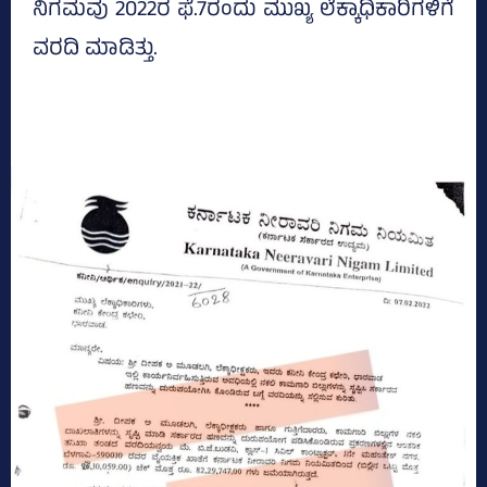
ನಿಗಮವು 2022ರ ಫೆ.7ರಂದು ಮುಖ್ಯ ಲೆಕ್ಕಾಧಿಕಾರಿಗಳಿಗೆ
ವರದಿ ಮಾಡಿತ್ತು.