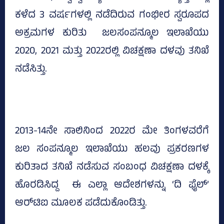
ಕಳೆದ 3 ವರ್ಷಗಳಲ್ಲಿ ನಡೆದಿರುವ ಗಂಭೀರ ಸ್ವರೂಪದ
ಅಕ್ರಮಗಳ ಕುರಿತು ಜಲಸಂಪನ್ಮೂಲ ಇಲಾಖೆಯು
2020, 2021 ಮತ್ತು 2022ರಲ್ಲಿ ವಿಚಕ್ಷಣಾ ದಳವು ತನಿಖೆ
ನಡೆಸಿತ್ತು.
2013-14ನೇ ಸಾಲಿನಿಂದ 2022ರ ಮೇ ತಿಂಗಳವರೆಗೆ
ಜಲ ಸಂಪನ್ಮೂಲ ಇಲಾಖೆಯು ಹಲವು ಪ್ರಕರಣಗಳ
ಕುರಿತಾದ ತನಿಖೆ ನಡೆಸುವ ಸಂಬಂಧ ವಿಚಕ್ಷಣಾ ದಳಕ್ಕೆ
ಹೊರಡಿಸಿದ್ದ ಈ ಎಲ್ಲಾ ಆದೇಶಗಳನ್ನು ‘ದಿ ಫೈಲ್‌’
ಆರ್‌ಟಿಐ ಮೂಲಕ ಪಡೆದುಕೊಂಡಿತ್ತು.