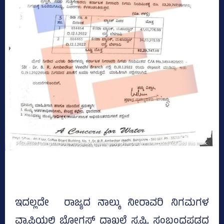
ಇದಲ್ಲದೇ ರಾಜ್ಯದ ನಾಲ್ಕು ನೀರಾವರಿ ನಿಗಮಗಳ
ವ್ಯಾಪ್ತಿಯಲ್ಲಿ ಬೋಗಸ್‌ ದಾಖಲೆ ಸೃಷ್ಟಿ, ಸಂಬಂಧಪಡದ