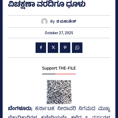
ವಿಚಕ್ಷಣಾ ವರದಿಗೂ ಧೂಳು
By
ಜಿ ಮಹಂತೇಶ್
October 27, 2025
Support THE-FILE
ಬೆಂಗಳೂರು;
ಕರ್ನಾಟಕ ನೀರಾವರಿ ನಿಗಮದ ಮುಖ್ಯ