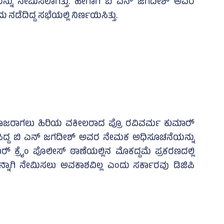
್ನು ನೇಮಿಸಲಾಗಿತ್ತು. ಹೀಗಾಗಿ ಬಿ ಎನ್ ಜಗದೀಶ್‌ ಅವರ
ದಿದ್ದ ಸಭೆಯಲ್ಲಿ ನಿರ್ಣಯಿಸಿತ್ತು.
ಹಾಜರಾಗಲು ಹಿರಿಯ ವಕೀಲರಾದ ಪ್ರೊ ರವಿವರ್ಮ ಕುಮಾರ್‍‌
ರಡಿಸಿದ್ದ ಬಿ ಎನ್ ಜಗದೀಶ್‌ ಅವರ ನೇಮಕ ಅಧಿಸೂಚನೆಯನ್ನು
ಬರ್‍‌ ಕ್ರೈಂ ಪೊಲೀಸ್‌ ಠಾಣೆಯಲ್ಲಿನ ಮೊಕದ್ದಮೆ ಪ್ರಕರಣದಲ್ಲಿ
ನಾಗಿ ನೇಮಿಸಲು ಅವಕಾಶವಿಲ್ಲ ಎಂದು ಸರ್ಕಾರವು ಡಿಜಿಪಿ