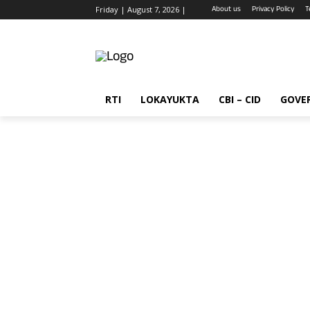
About us
Privacy Policy
T
Friday | August 7, 2026 |
RTI
LOKAYUKTA
CBI – CID
GOVE