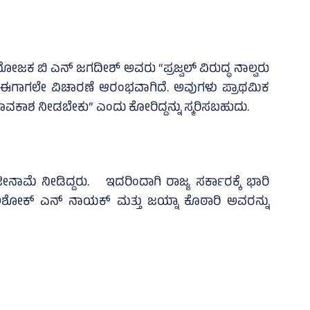
ಿಯೋಜಕ ಬಿ ಎನ್‌ ಜಗದೀಶ್‌ ಅವರು “ಪ್ರಜ್ವಲ್‌ ವಿರುದ್ಧ ನಾಲ್ವರು
್ಲಿ ಈಗಾಗಲೇ ವಿಚಾರಣೆ ಆರಂಭವಾಗಿದೆ. ಅವುಗಳು ಪ್ರಾಥಮಿಕ
ಕಾಲಾವಕಾಶ ನೀಡಬೇಕು” ಎಂದು ಕೋರಿದ್ದನ್ನು ಸ್ಮರಿಸಬಹುದು.
ಾಮೆ ನೀಡಿದ್ದರು. ಇದರಿಂದಾಗಿ ರಾಜ್ಯ ಸರ್ಕಾರಕ್ಕೆ ಭಾರಿ
 ಅಶೋಕ್ ಎನ್ ನಾಯಕ್ ಮತ್ತು ಜಯ್ನಾ ಕೊಠಾರಿ ಅವರನ್ನು