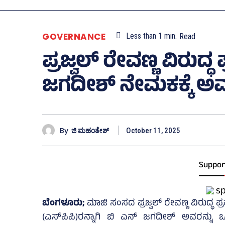
GOVERNANCE
Less than 1
min.
Read
ಪ್ರಜ್ವಲ್‌ ರೇವಣ್ಣ ವಿರುದ
ಜಗದೀಶ್‌ ನೇಮಕಕ್ಕೆ ಅವಕ
By
ಜಿ ಮಹಂತೇಶ್
October 11, 2025
Suppor
ಬೆಂಗಳೂರು;
ಮಾಜಿ ಸಂಸದ ಪ್ರಜ್ವಲ್‌ ರೇವಣ್ಣ ವಿರುದ್
(ಎಸ್‌ಪಿಪಿ)ರನ್ನಾಗಿ ಬಿ ಎನ್‌ ಜಗದೀಶ್‌ ಅವರನ್