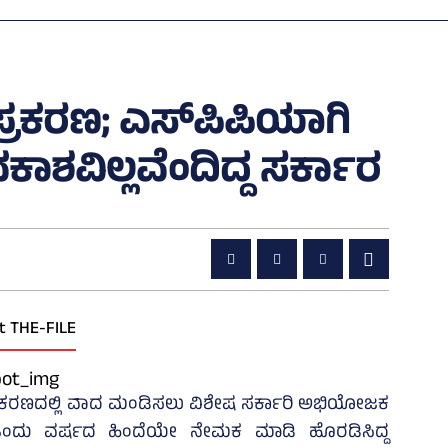
್ಧ ಪ್ರಕರಣ; ಎಸ್‌ಪಿಪಿಯಾಗಿ
ಾಶವಿಲ್ಲವೆಂದಿದ್ದ ಸರ್ಕಾರ
t THE-FILE
ಧ ಪ್ರಕರಣದಲ್ಲಿ ವಾದ ಮಂಡಿಸಲು ವಿಶೇಷ ಸರ್ಕಾರಿ ಅಭಿಯೋಜಕ
ನು ಒಂದು ವರ್ಷದ ಹಿಂದೆಯೇ ನೇಮಕ ಮಾಡಿ ಹೊರಡಿಸಿದ್ದ