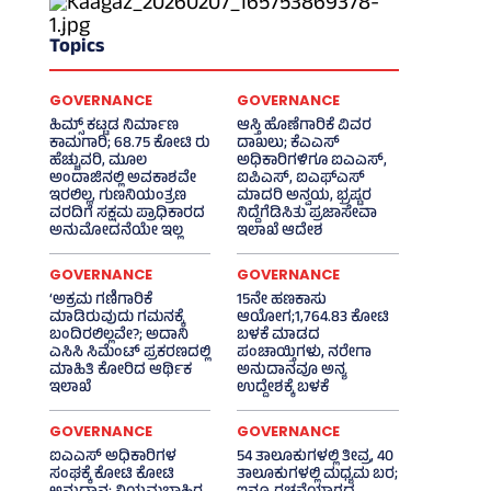
Topics
GOVERNANCE
GOVERNANCE
ಹಿಮ್ಸ್‌ ಕಟ್ಟಡ ನಿರ್ಮಾಣ
ಆಸ್ತಿ ಹೊಣೆಗಾರಿಕೆ ವಿವರ
ಕಾಮಗಾರಿ; 68.75 ಕೋಟಿ ರು
ದಾಖಲು; ಕೆಎಎಸ್
ಹೆಚ್ಚುವರಿ, ಮೂಲ
ಅಧಿಕಾರಿಗಳಿಗೂ ಐಎಎಸ್‌,
ಅಂದಾಜಿನಲ್ಲಿ ಅವಕಾಶವೇ
ಐಪಿಎಸ್‌, ಐಎಫ್‌ಎಸ್‌
ಇರಲಿಲ್ಲ, ಗುಣನಿಯಂತ್ರಣ
ಮಾದರಿ ಅನ್ವಯ, ಭ್ರಷ್ಟರ
ವರದಿಗೆ ಸಕ್ಷಮ ಪ್ರಾಧಿಕಾರದ
ನಿದ್ದೆಗೆಡಿಸಿತು ಪ್ರಜಾಸೇವಾ
ಅನುಮೋದನೆಯೇ ಇಲ್ಲ
ಇಲಾಖೆ ಆದೇಶ
GOVERNANCE
GOVERNANCE
‘ಅಕ್ರಮ ಗಣಿಗಾರಿಕೆ
15ನೇ ಹಣಕಾಸು
ಮಾಡಿರುವುದು ಗಮನಕ್ಕೆ
ಆಯೋಗ;1,764.83 ಕೋಟಿ
ಬಂದಿರಲಿಲ್ಲವೇ?; ಅದಾನಿ
ಬಳಕೆ ಮಾಡದ
ಎಸಿಸಿ ಸಿಮೆಂಟ್ ಪ್ರಕರಣದಲ್ಲಿ
ಪಂಚಾಯ್ತಿಗಳು, ನರೇಗಾ
ಮಾಹಿತಿ ಕೋರಿದ ಆರ್ಥಿಕ
ಅನುದಾನವೂ ಅನ್ಯ
ಇಲಾಖೆ
ಉದ್ದೇಶಕ್ಕೆ ಬಳಕೆ
GOVERNANCE
GOVERNANCE
ಐಎಎಸ್‌ ಅಧಿಕಾರಿಗಳ
54 ತಾಲೂಕುಗಳಲ್ಲಿ ತೀವ್ರ, 40
ಸಂಘಕ್ಕೆ ಕೋಟಿ ಕೋಟಿ
ತಾಲೂಕುಗಳಲ್ಲಿ ಮಧ್ಯಮ ಬರ;