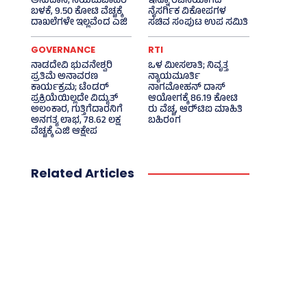
ಅನುದಾನ; ನಿಯಮಬಾಹಿರ
ಇನ್ನೂ ರಚನೆಯಾಗದ
ಬಳಕೆ, 9.50 ಕೋಟಿ ವೆಚ್ಚಕ್ಕೆ
ನೈಸರ್ಗಿಕ ವಿಕೋಪಗಳ
ದಾಖಲೆಗಳೇ ಇಲ್ಲವೆಂದ ಎಜಿ
ಸಚಿವ ಸಂಪುಟ ಉಪ ಸಮಿತಿ
GOVERNANCE
RTI
ನಾಡದೇವಿ ಭುವನೇಶ್ವರಿ
ಒಳ ಮೀಸಲಾತಿ; ನಿವೃತ್ತ
ಪ್ರತಿಮೆ ಅನಾವರಣ
ನ್ಯಾಯಮೂರ್ತಿ
ಕಾರ್ಯಕ್ರಮ; ಟೆಂಡರ್
ನಾಗಮೋಹನ್ ದಾಸ್
ಪ್ರಕ್ರಿಯೆಯಿಲ್ಲದೇ ವಿದ್ಯುತ್‌
ಆಯೋಗಕ್ಕೆ 86.19 ಕೋಟಿ
ಅಲಂಕಾರ, ಗುತ್ತಿಗೆದಾರನಿಗೆ
ರು ವೆಚ್ಚ, ಆರ್‍‌ಟಿಐ ಮಾಹಿತಿ
ಅನಗತ್ಯ ಲಾಭ, 78.62 ಲಕ್ಷ
ಬಹಿರಂಗ
ವೆಚ್ಚಕ್ಕೆ ಎಜಿ ಆಕ್ಷೇಪ
Related Articles