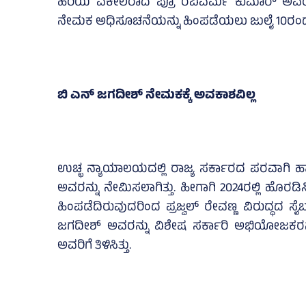
ಹಿರಿಯ ವಕೀಲರಾದ ಪ್ರೊ ರವಿವರ್ಮ ಕುಮಾರ್‍‌ ಅವರನ
ನೇಮಕ ಅಧಿಸೂಚನೆಯನ್ನು ಹಿಂಪಡೆಯಲು ಜುಲೈ 10ರಂದು ನಡೆ
ಬಿ ಎನ್ ಜಗದೀಶ್‌ ನೇಮಕಕ್ಕೆ ಅವಕಾಶವಿಲ್ಲ
ಉಚ್ಛ ನ್ಯಾಯಾಲಯದಲ್ಲಿ ರಾಜ್ಯ ಸರ್ಕಾರದ ಪರವಾಗಿ 
ಅವರನ್ನು ನೇಮಿಸಲಾಗಿತ್ತು. ಹೀಗಾಗಿ 2024ರಲ್ಲಿ ಹೊ
ಹಿಂಪಡೆದಿರುವುದರಿಂದ ಪ್ರಜ್ವಲ್‌ ರೇವಣ್ಣ ವಿರುದ್ಧದ ಸೈ
ಜಗದೀಶ್‌ ಅವರನ್ನು ವಿಶೇಷ ಸರ್ಕಾರಿ ಅಭಿಯೋಜಕರನ್
ಅವರಿಗೆ ತಿಳಿಸಿತ್ತು.