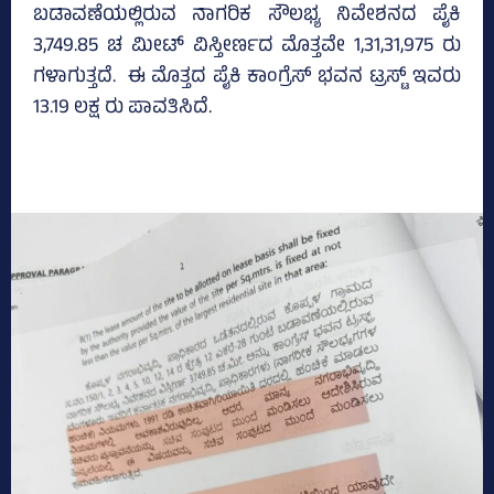
ಬಡಾವಣೆಯಲ್ಲಿರುವ ನಾಗರಿಕ ಸೌಲಭ್ಯ ನಿವೇಶನದ ಪೈಕಿ
3,749.85 ಚ ಮೀಟ್ ವಿಸ್ತೀರ್ಣದ ಮೊತ್ತವೇ 1,31,31,975 ರು
ಗಳಾಗುತ್ತದೆ. ಈ ಮೊತ್ತದ ಪೈಕಿ ಕಾಂಗ್ರೆಸ್‌ ಭವನ ಟ್ರಸ್ಟ್‌ ಇವರು
13.19 ಲಕ್ಷ ರು ಪಾವತಿಸಿದೆ.