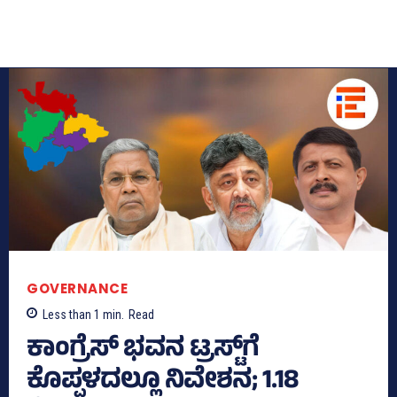
GOVERNANCE
Less than 1
min.
Read
ಕಾಂಗ್ರೆಸ್‌ ಭವನ ಟ್ರಸ್ಟ್‌ಗೆ
ಕೊಪ್ಪಳದಲ್ಲೂ ನಿವೇಶನ; 1.18