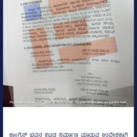
ಕಾಂಗ್ರೆಸ್‌ ಭವನ ಕಟ್ಟಡ ನಿರ್ಮಾಣ ಮಾಡುವ ಉದ್ದೇಶಕ್ಕಾಗಿ