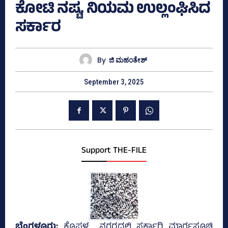
ಕೋಟಿ ನಷ್ಟ, ನಿಯಮ ಉಲ್ಲಂಘಿಸಿದ
ಸರ್ಕಾರ
By
ಜಿ ಮಹಂತೇಶ್
September 3, 2025
Support THE-FILE
ಬೆಂಗಳೂರು;
ಕೊಪ್ಪಳ ನಗರದಲ್ಲಿ ಸರ್ಕಾರಿ ಮಾರ್ಗಸೂಚಿ