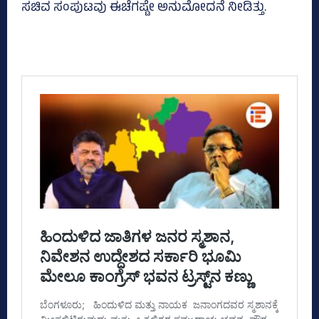
ಸಚಿವ ಸಂಪುಟವು ಈಚೆಗಷ್ಟೇ ಅನುಮೋದನೆ ನೀಡಿತ್ತು.