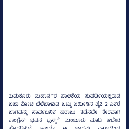
ತುಮಕೂರು ಮಹಾನಗರ ಪಾಲಿಕೆಯ ಸುಪರ್ದಿಯಲ್ಲಿರುವ
ಬಹು ಕೋಟಿ ಬೆಲೆಬಾಳುವ ಒಟ್ಟು ಜಮೀನಿನ ಪೈಕಿ 2 ಎಕರೆ
ಜಾಗವನ್ನು ಸಾರ್ವಜನಿಕ ಹರಾಜು ನಡೆಸದೇ ನೇರವಾಗಿ
ಕಾಂಗ್ರೆಸ್‌ ಭವನ ಟ್ರಸ್ಟ್‌ಗೆ ಮಂಜೂರು ಮಾಡಿ ಆದೇಶ
ಹೊರಡಿಸಿದೆ. ಅಲ್ಲದೇ ಈ ಜಾಗವು ವ್ಯಾಜ್ಯದಿಂದ