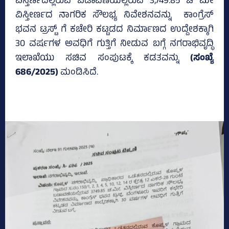
ವಿಸ್ತಿರ್ಣದಲ್ಲಿರುವ ಬಡಾವಣೆಯಲ್ಲಿರುವ 3,749.85 ಚ ಮೀ
ವಿಸ್ತೀರ್ಣದ ನಾಗರಿಕ ಸೌಲಭ್ಯ ನಿವೇಶನವನ್ನು ಕಾಂಗ್ರೆಸ್‌
ಭವನ ಟ್ರಸ್ಟ್‌ ಗೆ ಕಚೇರಿ ಕಟ್ಟಡದ ನಿರ್ಮಾಣದ ಉದ್ದೇಶಕ್ಕಾಗಿ
30 ವರ್ಷಗಳ ಅವಧಿಗೆ ಗುತ್ತಿಗೆ ನೀಡುವ ಬಗ್ಗೆ ನಗರಾಭಿವೃದ್ಧಿ
ಇಲಾಖೆಯು ಸಚಿವ ಸಂಪುಟಕ್ಕೆ ಕಡತವನ್ನು
(ಸಂಖ್ಯೆ
686/2025)
ಮಂಡಿಸಿದೆ.