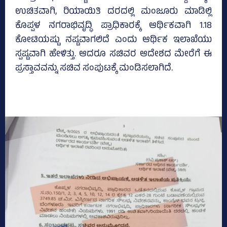
ಉಚಿತವಾಗಿ, ರಿಯಾಯಿತಿ ದರದಲ್ಲಿ ಮಂಜೂರು ಮಾಡಿಲ್ಲಿ
ಕೊಪ್ಪಳ ನಗರಾಭಿವೃದ್ಧಿ ಪ್ರಾಧಿಕಾರಕ್ಕೆ ಆರ್ಥಿಕವಾಗಿ 1.18
ಕೋಟಿಯಷ್ಟು ನಷ್ಟವಾಗಲಿದೆ ಎಂದು ಆರ್ಥಿಕ ಇಲಾಖೆಯು
ಸ್ಪಷ್ಟವಾಗಿ ಹೇಳಿತ್ತು. ಆದರೂ ಸಚಿವರ ಆದೇಶದ ಮೇರೆಗೆ ಈ
ಪ್ರಸ್ತಾವವನ್ನು ಸಚಿವ ಸಂಪುಟಕ್ಕೆ ಮಂಡಿಸಲಾಗಿದೆ.