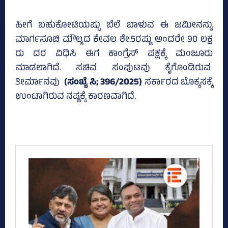
ಹೀಗೆ ಬಹುಕೋಟಿಯಷ್ಟು ಬೆಲೆ ಬಾಳುವ ಈ ಜಮೀನನ್ನು
ಮಾರ್ಗಸೂಚಿ ಮೌಲ್ಯದ ಕೇವಲ ಶೇ.5ರಷ್ಟು ಅಂದರೇ 90 ಲಕ್ಷ
ರು ದರ ವಿಧಿಸಿ ಈಗ ಕಾಂಗ್ರೆಸ್‌ ಪಕ್ಷಕ್ಕೆ ಮಂಜೂರು
ಮಾಡಲಾಗಿದೆ. ಸಚಿವ ಸಂಪುಟವು ಕೈಗೊಂಡಿರುವ
ತೀರ್ಮಾನವು
(ಸಂಖ್ಯೆ ಸಿ; 396/2025)
ಸರ್ಕಾರದ ಬೊಕ್ಕಸಕ್ಕೆ
ಉಂಟಾಗಿರುವ ನಷ್ಟಕ್ಕೆ ಕಾರಣವಾಗಿದೆ.