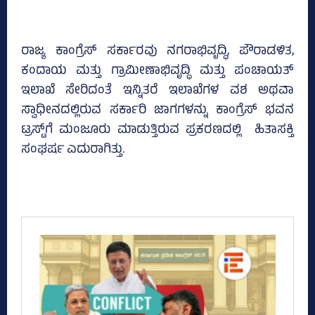
ರಾಜ್ಯ ಕಾಂಗ್ರೆಸ್‌ ಸರ್ಕಾರವು ನಗರಾಭಿವೃದ್ಧಿ, ಪೌರಾಡಳಿತ,
ಕಂದಾಯ ಮತ್ತು ಗ್ರಾಮೀಣಾಭಿವೃದ್ಧಿ ಮತ್ತು ಪಂಚಾಯತ್‌
ಇಲಾಖೆ ಸೇರಿದಂತೆ ಇನ್ನಿತರೆ ಇಲಾಖೆಗಳ ವಶ ಅಥವಾ
ಸ್ವಾಧೀನದಲ್ಲಿರುವ ಸರ್ಕಾರಿ ಜಾಗಗಳನ್ನು ಕಾಂಗ್ರೆಸ್‌ ಭವನ
ಟ್ರಸ್ಟ್‌ಗೆ ಮಂಜೂರು ಮಾಡುತ್ತಿರುವ ಪ್ರಕರಣದಲ್ಲಿ ಹಿತಾಸಕ್ತಿ
ಸಂಘರ್ಷ ಎದುರಾಗಿತ್ತು.