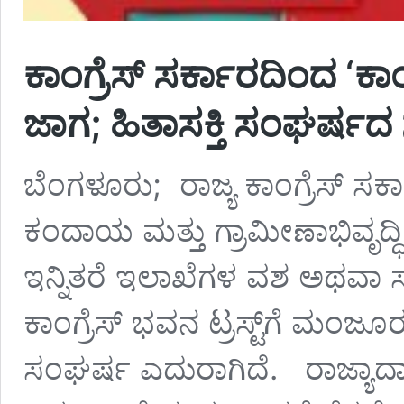
ಕಾಂಗ್ರೆಸ್‌ ಸರ್ಕಾರದಿಂದ ‘ಕಾಂಗ್
ಜಾಗ; ಹಿತಾಸಕ್ತಿ ಸಂಘ‍ರ್ಷದ 
ಬೆಂಗಳೂರು; ರಾಜ್ಯ ಕಾಂಗ್ರೆಸ್‌ ಸರ
ಕಂದಾಯ ಮತ್ತು ಗ್ರಾಮೀಣಾಭಿವೃದ್ಧ
ಇನ್ನಿತರೆ ಇಲಾಖೆಗಳ ವಶ ಅಥವಾ ಸ್ವ
ಕಾಂಗ್ರೆಸ್‌ ಭವನ ಟ್ರಸ್ಟ್‌ಗೆ ಮಂಜೂರ
ಸಂಘರ್ಷ ಎದುರಾಗಿದೆ. ರಾಜ್ಯಾದಾದ