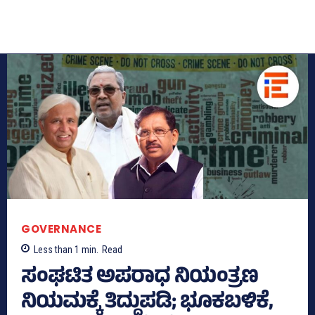
GOVERNANCE
Less than 1
min.
Read
ಸಂಘಟಿತ ಅಪರಾಧ ನಿಯಂತ್ರಣ
ನಿಯಮಕ್ಕೆ ತಿದ್ದುಪಡಿ; ಭೂಕಬಳಿಕೆ,