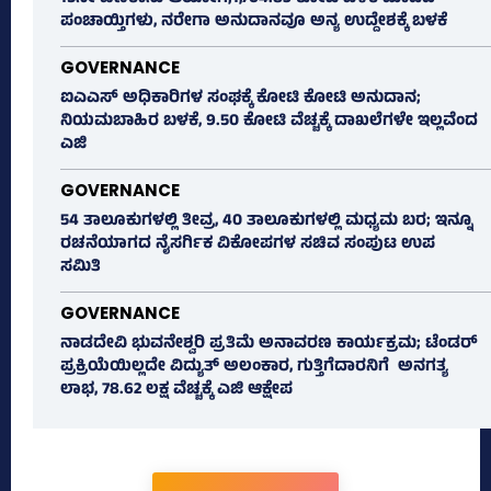
ಪಂಚಾಯ್ತಿಗಳು, ನರೇಗಾ ಅನುದಾನವೂ ಅನ್ಯ ಉದ್ದೇಶಕ್ಕೆ ಬಳಕೆ
GOVERNANCE
ಐಎಎಸ್‌ ಅಧಿಕಾರಿಗಳ ಸಂಘಕ್ಕೆ ಕೋಟಿ ಕೋಟಿ ಅನುದಾನ;
ನಿಯಮಬಾಹಿರ ಬಳಕೆ, 9.50 ಕೋಟಿ ವೆಚ್ಚಕ್ಕೆ ದಾಖಲೆಗಳೇ ಇಲ್ಲವೆಂದ
ಎಜಿ
GOVERNANCE
54 ತಾಲೂಕುಗಳಲ್ಲಿ ತೀವ್ರ, 40 ತಾಲೂಕುಗಳಲ್ಲಿ ಮಧ್ಯಮ ಬರ; ಇನ್ನೂ
ರಚನೆಯಾಗದ ನೈಸರ್ಗಿಕ ವಿಕೋಪಗಳ ಸಚಿವ ಸಂಪುಟ ಉಪ
ಸಮಿತಿ
GOVERNANCE
ನಾಡದೇವಿ ಭುವನೇಶ್ವರಿ ಪ್ರತಿಮೆ ಅನಾವರಣ ಕಾರ್ಯಕ್ರಮ; ಟೆಂಡರ್
ಪ್ರಕ್ರಿಯೆಯಿಲ್ಲದೇ ವಿದ್ಯುತ್‌ ಅಲಂಕಾರ, ಗುತ್ತಿಗೆದಾರನಿಗೆ ಅನಗತ್ಯ
ಲಾಭ, 78.62 ಲಕ್ಷ ವೆಚ್ಚಕ್ಕೆ ಎಜಿ ಆಕ್ಷೇಪ