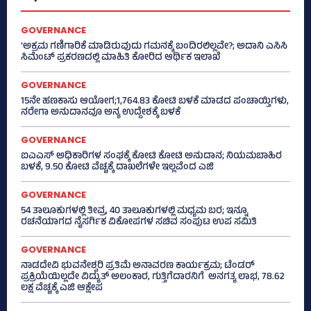
GOVERNANCE
‘ಅಕ್ರಮ ಗಣಿಗಾರಿಕೆ ಮಾಡಿರುವುದು ಗಮನಕ್ಕೆ ಬಂದಿರಲಿಲ್ಲವೇ?; ಅದಾನಿ ಎಸಿಸಿ
ಸಿಮೆಂಟ್ ಪ್ರಕರಣದಲ್ಲಿ ಮಾಹಿತಿ ಕೋರಿದ ಆರ್ಥಿಕ ಇಲಾಖೆ
GOVERNANCE
15ನೇ ಹಣಕಾಸು ಆಯೋಗ;1,764.83 ಕೋಟಿ ಬಳಕೆ ಮಾಡದ ಪಂಚಾಯ್ತಿಗಳು,
ನರೇಗಾ ಅನುದಾನವೂ ಅನ್ಯ ಉದ್ದೇಶಕ್ಕೆ ಬಳಕೆ
GOVERNANCE
ಐಎಎಸ್‌ ಅಧಿಕಾರಿಗಳ ಸಂಘಕ್ಕೆ ಕೋಟಿ ಕೋಟಿ ಅನುದಾನ; ನಿಯಮಬಾಹಿರ
ಬಳಕೆ, 9.50 ಕೋಟಿ ವೆಚ್ಚಕ್ಕೆ ದಾಖಲೆಗಳೇ ಇಲ್ಲವೆಂದ ಎಜಿ
GOVERNANCE
54 ತಾಲೂಕುಗಳಲ್ಲಿ ತೀವ್ರ, 40 ತಾಲೂಕುಗಳಲ್ಲಿ ಮಧ್ಯಮ ಬರ; ಇನ್ನೂ
ರಚನೆಯಾಗದ ನೈಸರ್ಗಿಕ ವಿಕೋಪಗಳ ಸಚಿವ ಸಂಪುಟ ಉಪ ಸಮಿತಿ
GOVERNANCE
ನಾಡದೇವಿ ಭುವನೇಶ್ವರಿ ಪ್ರತಿಮೆ ಅನಾವರಣ ಕಾರ್ಯಕ್ರಮ; ಟೆಂಡರ್
ಪ್ರಕ್ರಿಯೆಯಿಲ್ಲದೇ ವಿದ್ಯುತ್‌ ಅಲಂಕಾರ, ಗುತ್ತಿಗೆದಾರನಿಗೆ ಅನಗತ್ಯ ಲಾಭ, 78.62
ಲಕ್ಷ ವೆಚ್ಚಕ್ಕೆ ಎಜಿ ಆಕ್ಷೇಪ