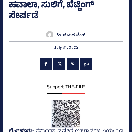
ಹವಾಲಾ, ಸುಲಿಗೆ, ಬೆಟ್ಟಿಂಗ್
ಸೇರ್ಪಡೆ
By
ಜಿ ಮಹಂತೇಶ್
July 31, 2025
Support THE-FILE
ಬೆಂಗಳೂರು;
ಕರ್ನಾಟಕ ವ್ಯವಸ್ಥಿತ ಅಪರಾಧಗಳ ನಿಯಂತ್ರಣ