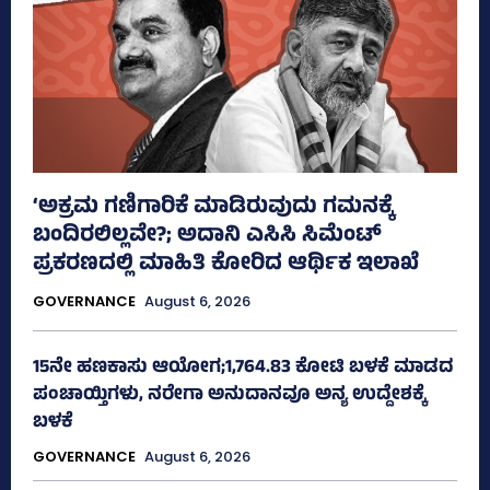
‘ಅಕ್ರಮ ಗಣಿಗಾರಿಕೆ ಮಾಡಿರುವುದು ಗಮನಕ್ಕೆ
ಬಂದಿರಲಿಲ್ಲವೇ?; ಅದಾನಿ ಎಸಿಸಿ ಸಿಮೆಂಟ್
ಪ್ರಕರಣದಲ್ಲಿ ಮಾಹಿತಿ ಕೋರಿದ ಆರ್ಥಿಕ ಇಲಾಖೆ
GOVERNANCE
August 6, 2026
15ನೇ ಹಣಕಾಸು ಆಯೋಗ;1,764.83 ಕೋಟಿ ಬಳಕೆ ಮಾಡದ
ಪಂಚಾಯ್ತಿಗಳು, ನರೇಗಾ ಅನುದಾನವೂ ಅನ್ಯ ಉದ್ದೇಶಕ್ಕೆ
ಬಳಕೆ
GOVERNANCE
August 6, 2026