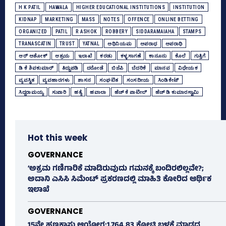
H K PATIL
HAWALA
HIGHER EDUCATIONAL INSTITUTIONS
INSTITUTION
KIDNAP
MARKETING
MASS
NOTES
OFFENCE
ONLINE BETTING
ORGANIZED
PATIL
R ASHOK
ROBBERY
SIDDARAMAIAHA
STAMPS
TRANASCATIN
TRUST
YATNAL
ಅಧಿನಿಯಮ
ಅಪರಾಧ
ಅಪರಾಧಿ
ಆರ್‌ ಅಶೋಕ್‌
ಆಶ್ರಯ
ಇಲಾಖೆ
ಕರಡು
ಕಳ್ಳಸಾಗಣೆ
ಕಾನೂನು
ಕೊಲೆ
ಗುತ್ತಿಗೆ
ಡಿ ಕೆ ಶಿವಕುಮಾರ್
ತಿದ್ದುಪಡಿ
ದರೋಡೆ
ಬಿಜೆಪಿ
ಬೆದರಿಕೆ
ಮಾನವ
ವಿಧೇಯಕ
ವ್ಯವಸ್ಥಿತ
ವ್ಯವಹಾರಗಳು
ಶಾಸನ
ಸಂಘಟಿತ
ಸಂಸದೀಯ
ಸಿಂಡಿಕೇಟ್‌
ಸಿದ್ದರಾಮಯ್ಯ
ಸುಪಾರಿ
ಹತ್ಯೆ
ಹವಾಲಾ
ಹೆಚ್‌ ಕೆ ಪಾಟೀಲ್‌
ಹೆಚ್‌ ಡಿ ಕುಮಾರಸ್ವಾಮಿ
Hot this week
GOVERNANCE
‘ಅಕ್ರಮ ಗಣಿಗಾರಿಕೆ ಮಾಡಿರುವುದು ಗಮನಕ್ಕೆ ಬಂದಿರಲಿಲ್ಲವೇ?;
ಅದಾನಿ ಎಸಿಸಿ ಸಿಮೆಂಟ್ ಪ್ರಕರಣದಲ್ಲಿ ಮಾಹಿತಿ ಕೋರಿದ ಆರ್ಥಿಕ
ಇಲಾಖೆ
GOVERNANCE
15ನೇ ಹಣಕಾಸು ಆಯೋಗ;1,764.83 ಕೋಟಿ ಬಳಕೆ ಮಾಡದ