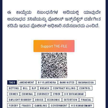
ಈ ಕಾಯ್ದೆಯ ನಿಬಂಧನೆಗಳ ಅಡಿಯಲ್ಲಿ ಯಾವುದೇ
ಅಪರಾಧದ ತನಿಖೆಯನ್ನು ಪೊಲೀಸ್ ಇನ್ಸ್‌ಪೆಕ್ಟರ್ ದರ್ಜೆಗಿಂತ
ಕಡಿಮೆ ಇರುವ ಪೊಲೀಸ್ ಅಧಿಕಾರಿ ನಡೆಸಬಾರದು ಎಂದಿದೆ.
Support THE-FILE
TAGS
AMENDMENT
B Y VIJAYENDRA
BANK NOTES
BASANAGOUA
BETTING
BILL
BJP
BREACH
CONTRACT KILLING
CONTROL
CRIMES
CRIMINAL
CURRNECY
CYBER
D K SHIVAKUMAR
DAYLIGHT ROBBERY
DRUGS
ECONOMIC
EXTORTION
FINACIAL
FORERY
FRAUDS
GAMBLING
GOVERNMENT
H D KUMARSWAMY