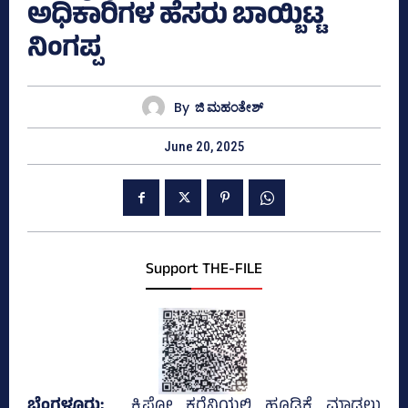
ಅಧಿಕಾರಿಗಳ ಹೆಸರು ಬಾಯ್ಬಿಟ್ಟ
ನಿಂಗಪ್ಪ
By
ಜಿ ಮಹಂತೇಶ್
June 20, 2025
Support THE-FILE
ಬೆಂಗಳೂರು;
ಕ್ರಿಪ್ಟೋ ಕರೆನ್ಸಿಯಲ್ಲಿ ಹೂಡಿಕೆ ಮಾಡಲು