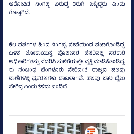
ಆರೋಪಿತ ನಿಂಗಪ್ಪ ವಿರುದ್ಧ ತಿರುಗಿ ಬಿದ್ದಿದ್ದರು ಎಂದು
ಗೊತ್ತಾಗಿದೆ.
ಕೆಲ ವರ್ಷಗಳ ಹಿಂದೆ ನಿಂಗಪ್ಪ, ಸೇವೆಯಿಂದ ವಜಾಗೊಂಡಿದ್ದ.
ಬಳಿಕ ಲೋಕಾಯುಕ್ತ ಪೊಲೀಸರ ಹೆಸರಿನಲ್ಲಿ ಸರಕಾರಿ
ಅಧಿಕಾರಿಗಳನ್ನು ಬೆದರಿಸಿ ಸುಲಿಗೆಯನ್ನೇ ವೃತ್ತಿ ಮಾಡಿಕೊಂಡಿದ್ದ.
ಈ ಸಂಬಂಧ ಬೆಂಗಳೂರು ಸೇರಿದಂತೆ ರಾಜ್ಯದ ಹಲವು
ಠಾಣೆಗಳಲ್ಲಿ ಪ್ರಕರಣಗಳು ದಾಖಲಾಗಿವೆ. ಹಲವು ಬಾರಿ ಜೈಲು
ಸೇರಿದ್ದ ಎಂದು ತಿಳಿದು ಬಂದಿದೆ.