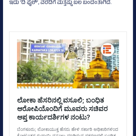
ಇದು ‘ದಿ ಫೈಲ್‌’, ವರದಿಗೆ ಮತ್ತಷ್ಟು ಬಲ ಬಂದಂತಾಗಿದೆ.