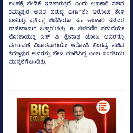
ಲಂಚಕ್ಕೆ ಬೇಡಿಕೆ ಇಡಲಾಗುತ್ತಿದೆ ಎಂದು ಅಬಕಾರಿ ಸಚಿವ
ತಿಮ್ಮಾಪುರ ಅವರ ವಿರುದ್ಧ ಈಗಾಗಲೇ ಆರೋಪ ಕೇಳಿ
ಬಂದಿತ್ತು. ಪ್ರತಿಪಕ್ಷ ಬಿಜೆಪಿಯೂ ಸಹ ಅಬಕಾರಿ ಸಚಿವರ
ರಾಜೀನಾಮೆಗೆ ಒತ್ತಾಯಿಸಿತ್ತು. ಈ ಬೆಳವಣಿಗೆ ನಡುವೆಯೇ
ಲೋಕಾಯುಕ್ತ ಎಸ್‌ ಪಿ ಶ್ರೀನಾಥ ಜೋಷಿ ಅವರನ್ನೂ
ವರ್ಗಾವಣೆ ವಿಚಾರವಾಗಿಯೇ ಆರೋಪಿ ನಿಂಗಪ್ಪ, ಸಚಿವ
ತಿಮ್ಮಾಪುರ ಅವರನ್ನು ಭೇಟಿ ಮಾಡಿಸಿದ್ದ ಎಂಬ ಸಂಗತಿಯು
ಮುನ್ನೆಲೆಗೆ ಬಂದಿತ್ತು.