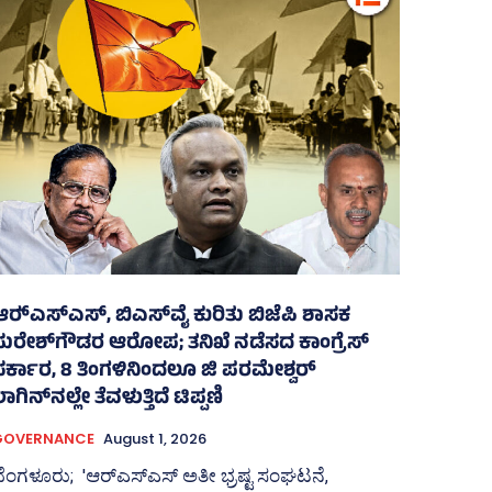
ರ್‍‌ಎಸ್‌ಎಸ್‌, ಬಿಎಸ್‌ವೈ ಕುರಿತು ಬಿಜೆಪಿ ಶಾಸಕ
ಸುರೇಶ್‌ಗೌಡರ ಆರೋಪ; ತನಿಖೆ ನಡೆಸದ ಕಾಂಗ್ರೆಸ್‌
ಸರ್ಕಾರ, 8 ತಿಂಗಳಿನಿಂದಲೂ ಜಿ ಪರಮೇಶ್ವರ್
ಾಗಿನ್‌ನಲ್ಲೇ ತೆವಳುತ್ತಿದೆ ಟಿಪ್ಪಣಿ
GOVERNANCE
August 1, 2026
ೆಂಗಳೂರು; 'ಆರ್‍‌ಎಸ್‌ಎಸ್‌ ಅತೀ ಭ್ರಷ್ಟ ಸಂಘಟನೆ,