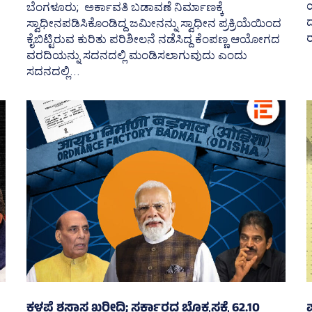
ಬೆಂಗಳೂರು; ಅರ್ಕಾವತಿ ಬಡಾವಣೆ ನಿರ್ಮಾಣಕ್ಕೆ
ಸ್ವಾಧೀನಪಡಿಸಿಕೊಂಡಿದ್ದ ಜಮೀನನ್ನು ಸ್ವಾಧೀನ ಪ್ರಕ್ರಿಯೆಯಿಂದ
ರ
ಕೈಬಿಟ್ಟಿರುವ ಕುರಿತು ಪರಿಶೀಲನೆ ನಡೆಸಿದ್ದ ಕೆಂಪಣ್ಣ ಆಯೋಗದ
ವರದಿಯನ್ನು ಸದನದಲ್ಲಿ ಮಂಡಿಸಲಾಗುವುದು ಎಂದು
ಸದನದಲ್ಲಿ...
ಕಳಪೆ ಶಸ್ತ್ರಾಸ್ತ್ರ ಖರೀದಿ; ಸರ್ಕಾರದ ಬೊಕ್ಕಸಕ್ಕೆ 62.10
ಪ