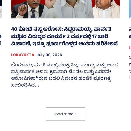
40 ಕೋಟಿ ನಷ್ಟ ಆರೋಪ; ಸಿದ್ದರಾಮಯ್ಯ, ಪಾರ್ವತಿ
ನ
ಾ
ಮತ್ತಿತರ ವಿರುದ್ಧದ ದೂರರ್ಜಿ 2 ವರ್ಷದಲ್ಲಿ 17 ಬಾರಿ
ೆ
ವಿಚಾರಣೆ, ಇನ್ನೂ ಪೂರ್ಣಗೊಳ್ಳದ ಅಂತಿಮ ಪರಿಶೀಲನೆ
L
LOKAYUKTA
July 30, 2026
ಬ
ಬೆಂಗಳೂರು; ಮಾಜಿ ಮುಖ್ಯಮಂತ್ರಿ ಸಿದ್ದರಾಮಯ್ಯ ಮತ್ತು ಅವರ
ಅ
ಪತ್ನಿ ಪಾರ್ವತಿ ಅವರು ಕ್ರಮವಾಗಿ ಮೊದಲ ಮತ್ತು ಎರಡನೇ
1
ಆರೋಪಿಗಳಾಗಿರುವ ಬದಲಿ ನಿವೇಶನ ಹಂಚಿಕೆ ಪ್ರಕರಣಕ್ಕೆ
ಸಂಬಂಧಿಸಿದ...
Load more