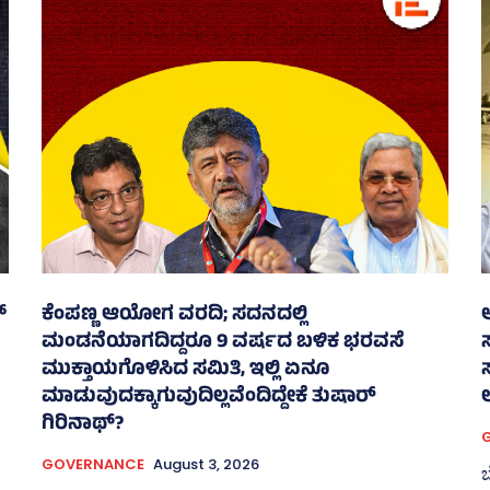
್
ಕೆಂಪಣ್ಣ ಆಯೋಗ ವರದಿ; ಸದನದಲ್ಲಿ
ಆ
ಮಂಡನೆಯಾಗದಿದ್ದರೂ 9 ವರ್ಷದ ಬಳಿಕ ಭರವಸೆ
ಮುಕ್ತಾಯಗೊಳಿಸಿದ ಸಮಿತಿ, ಇಲ್ಲಿ ಏನೂ
ಮಾಡುವುದಕ್ಕಾಗುವುದಿಲ್ಲವೆಂದಿದ್ದೇಕೆ ತುಷಾರ್
ಲ
ಗಿರಿನಾಥ್?
GOVERNANCE
August 3, 2026
ಬ