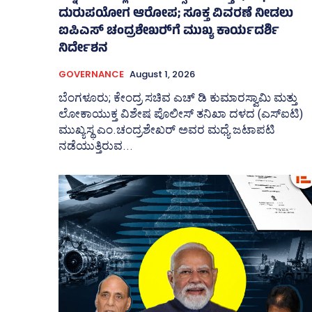
ದುರುಪಯೋಗ ಆರೋಪ; ಸೂಕ್ತ ವಿವರಣೆ ನೀಡಲು
ಐಪಿಎಸ್‌ ಚಂದ್ರಶೇಖರ್‍‌ಗೆ ಮುಖ್ಯ ಕಾರ್ಯದರ್ಶಿ
ನಿರ್ದೇಶನ
GOVERNANCE
August 1, 2026
ಬೆಂಗಳೂರು; ಕೇಂದ್ರ ಸಚಿವ ಎಚ್‌ ಡಿ ಕುಮಾರಸ್ವಾಮಿ ಮತ್ತು
ಲೋಕಾಯುಕ್ತ ವಿಶೇಷ ಪೊಲೀಸ್‌ ತನಿಖಾ ದಳದ (ಎಸ್‌ಐಟಿ)
ಮುಖ್ಯಸ್ಥ ಎಂ.ಚಂದ್ರಶೇಖರ್‌ ಅವರ ಮಧ್ಯೆ ಜಟಾಪಟಿ
ನಡೆಯುತ್ತಿರುವ...