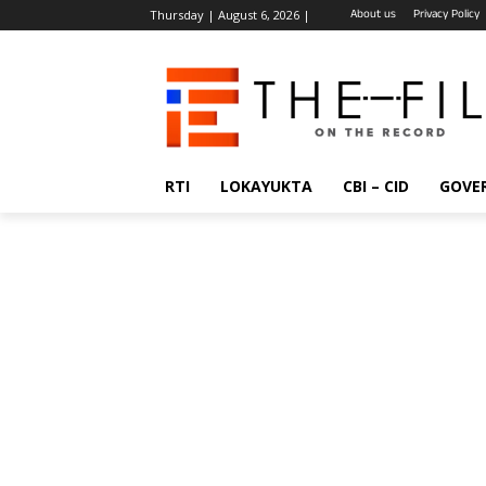
About us
Privacy Policy
Thursday | August 6, 2026 |
RTI
LOKAYUKTA
CBI – CID
GOVE