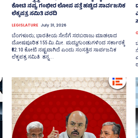
ಕೋಟಿ ನಷ್ಟ, ಗಂಭೀರ ಲೋಪ ಪತ್ತೆ ಹಚ್ಚಿದ ಸಾರ್ವಜನಿಕ
ಲೆಕ್ಕಪತ್ರ ಸಮಿತಿ ವರದಿ
LEGISLATURE
July 31, 2026
ಬೆಂಗಳೂರು; ಭಾರತೀಯ ಸೇನೆಗೆ ಸರಬರಾಜು ಮಾಡಲಾದ
ದೋಷಪೂರಿತ 155 ಮಿ.ಮೀ. ಮದ್ದುಗುಂಡುಗಳಿಂದ ಸರ್ಕಾರಕ್ಕೆ
ಬ
₹62.10 ಕೋಟಿ ನಷ್ಟವಾಗಿದೆ ಎಂದು ಸಂಸತ್ತಿನ ಸಾರ್ವಜನಿಕ
ನ
ಲೆಕ್ಕಪತ್ರ ಸಮಿತಿ ತನ್ನ...
ಠ