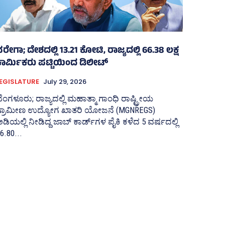
ರೇಗಾ; ದೇಶದಲ್ಲಿ 13.21 ಕೋಟಿ, ರಾಜ್ಯದಲ್ಲಿ 66.38 ಲಕ್ಷ
ಕಾರ್ಮಿಕರು ಪಟ್ಟಿಯಿಂದ ಡಿಲೀಟ್
EGISLATURE
July 29, 2026
ೆಂಗಳೂರು; ರಾಜ್ಯದಲ್ಲಿ ಮಹಾತ್ಮಾ ಗಾಂಧಿ ರಾಷ್ಟ್ರೀಯ
ಗ್ರಾಮೀಣ ಉದ್ಯೋಗ ಖಾತರಿ ಯೋಜನೆ (MGNREGS)
ಡಿಯಲ್ಲಿ ನೀಡಿದ್ದ ಜಾಬ್‌ ಕಾರ್ಡ್‌ಗಳ ಪೈಕಿ ಕಳೆದ 5 ವರ್ಷದಲ್ಲಿ
6.80...