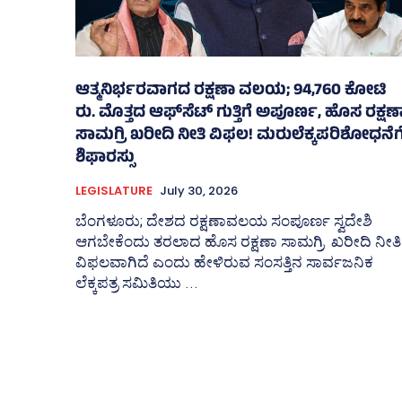
ಆತ್ಮನಿರ್ಭರವಾಗದ ರಕ್ಷಣಾ ವಲಯ; 94,760 ಕೋಟಿ
ರು. ಮೊತ್ತದ ಆಫ್‌ಸೆಟ್ ಗುತ್ತಿಗೆ ಅಪೂರ್ಣ, ಹೊಸ ರಕ್ಷಣ
ಸಾಮಗ್ರಿ ಖರೀದಿ ನೀತಿ ವಿಫಲ! ಮರುಲೆಕ್ಕಪರಿಶೋಧನೆಗ
ಶಿಫಾರಸ್ಸು
LEGISLATURE
July 30, 2026
ಬೆಂಗಳೂರು; ದೇಶದ ರಕ್ಷಣಾವಲಯ ಸಂಪೂರ್ಣ ಸ್ವದೇಶಿ
ಆಗಬೇಕೆಂದು ತರಲಾದ ಹೊಸ ರಕ್ಷಣಾ ಸಾಮಗ್ರಿ ಖರೀದಿ ನೀತಿ
ವಿಫಲವಾಗಿದೆ ಎಂದು ಹೇಳಿರುವ ಸಂಸತ್ತಿನ ಸಾರ್ವಜನಿಕ
ಲೆಕ್ಕಪತ್ರ ಸಮಿತಿಯು ...