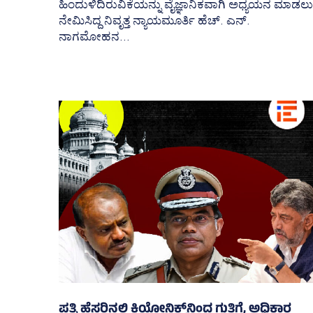
ಹಿಂದುಳಿದಿರುವಿಕೆಯನ್ನು ವೈಜ್ಞಾನಿಕವಾಗಿ ಅಧ್ಯಯನ ಮಾಡಲು
ನೇಮಿಸಿದ್ದ ನಿವೃತ್ತ ನ್ಯಾಯಮೂರ್ತಿ ಹೆಚ್. ಎನ್.
ನಾಗಮೋಹನ...
ಪತ್ನಿ ಹೆಸರಿನಲ್ಲಿ ಕಿಯೋನಿಕ್ಸ್‌ನಿಂದ ಗುತ್ತಿಗೆ, ಅಧಿಕಾರ