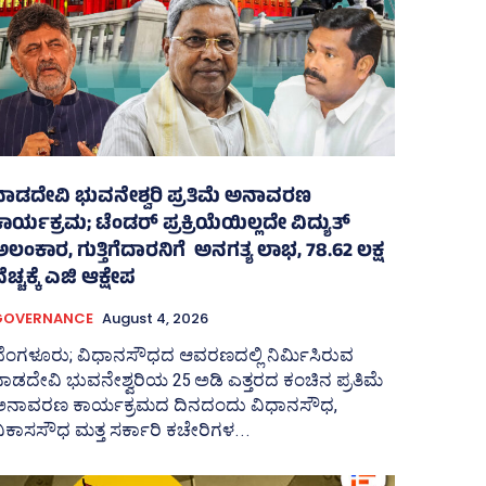
ನಾಡದೇವಿ ಭುವನೇಶ್ವರಿ ಪ್ರತಿಮೆ ಅನಾವರಣ
ಾರ್ಯಕ್ರಮ; ಟೆಂಡರ್ ಪ್ರಕ್ರಿಯೆಯಿಲ್ಲದೇ ವಿದ್ಯುತ್‌
ಲಂಕಾರ, ಗುತ್ತಿಗೆದಾರನಿಗೆ ಅನಗತ್ಯ ಲಾಭ, 78.62 ಲಕ್ಷ
ೆಚ್ಚಕ್ಕೆ ಎಜಿ ಆಕ್ಷೇಪ
GOVERNANCE
August 4, 2026
ಬೆಂಗಳೂರು; ವಿಧಾನಸೌಧದ ಆವರಣದಲ್ಲಿ ನಿರ್ಮಿಸಿರುವ
ಾಡದೇವಿ ಭುವನೇಶ್ವರಿಯ 25 ಅಡಿ ಎತ್ತರದ ಕಂಚಿನ ಪ್ರತಿಮೆ
ಅನಾವರಣ ಕಾರ್ಯಕ್ರಮದ ದಿನದಂದು ವಿಧಾನಸೌಧ,
ಿಕಾಸಸೌಧ ಮತ್ತ ಸರ್ಕಾರಿ ಕಚೇರಿಗಳ...