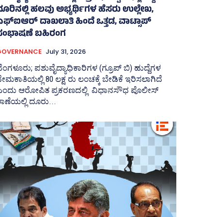
ದೂರಿನಲ್ಲಿ ಹಲವು ಅಭ್ಯರ್ಥಿಗಳ ಹೆಸರು ಉಲ್ಲೇಖ,
ಎಫ್‌ಐಆರ್ ದಾಖಲಾತಿ ಹಿಂದೆ ಒತ್ತಡ, ವಾಟ್ಸಾಪ್‌
ಸಂಭಾಷಣೆ ಬಹಿರಂಗ
GOVERNANCE
July 31, 2026
ೆಂಗಳೂರು; ಪಶುವೈದ್ಯಾಧಿಕಾರಿಗಳ (ಗ್ರೂಪ್ ಬಿ) ಹುದ್ದೆಗಳ
ೇಮಕಾತಿಯಲ್ಲಿ 80 ಲಕ್ಷ ರು ಲಂಚಕ್ಕೆ ಬೇಡಿಕೆ ಇರಿಸಲಾಗಿದೆ
ಎಂದು ಆರೋಪಿತ ಪ್ರಕರಣದಲ್ಲಿ ವಿಧಾನಸೌಧ ಪೊಲೀಸ್‌
ಾಣೆಯಲ್ಲಿ ದೂರು...