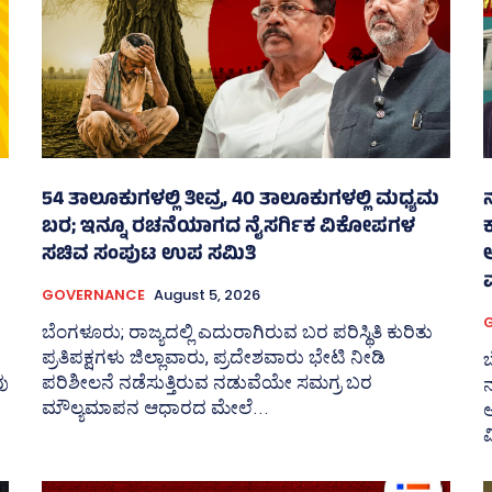
54 ತಾಲೂಕುಗಳಲ್ಲಿ ತೀವ್ರ, 40 ತಾಲೂಕುಗಳಲ್ಲಿ ಮಧ್ಯಮ
ಬರ; ಇನ್ನೂ ರಚನೆಯಾಗದ ನೈಸರ್ಗಿಕ ವಿಕೋಪಗಳ
ಕ
ಸಚಿವ ಸಂಪುಟ ಉಪ ಸಮಿತಿ
ಅ
ವ
GOVERNANCE
August 5, 2026
ಬೆಂಗಳೂರು; ರಾಜ್ಯದಲ್ಲಿ ಎದುರಾಗಿರುವ ಬರ ಪರಿಸ್ಥಿತಿ ಕುರಿತು
ಪ್ರತಿಪಕ್ಷಗಳು ಜಿಲ್ಲಾವಾರು, ಪ್ರದೇಶವಾರು ಭೇಟಿ ನೀಡಿ
ು
ಪರಿಶೀಲನೆ ನಡೆಸುತ್ತಿರುವ ನಡುವೆಯೇ ಸಮಗ್ರ ಬರ
ನ
ಮೌಲ್ಯಮಾಪನ ಆಧಾರದ ಮೇಲೆ...
ವ