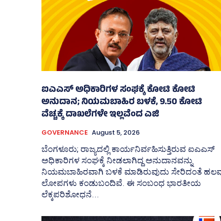
ಐಎಎಸ್‌ ಅಧಿಕಾರಿಗಳ ಸಂಘಕ್ಕೆ ಕೋಟಿ ಕೋಟಿ
ಅನುದಾನ; ನಿಯಮಬಾಹಿರ ಬಳಕೆ, 9.50 ಕೋಟಿ
ವೆಚ್ಚಕ್ಕೆ ದಾಖಲೆಗಳೇ ಇಲ್ಲವೆಂದ ಎಜಿ
GOVERNANCE
August 5, 2026
ಬೆಂಗಳೂರು; ರಾಜ್ಯದಲ್ಲಿ ಕಾರ್ಯನಿರ್ವಹಿಸುತ್ತಿರುವ ಐಎಎಸ್‌
ಅಧಿಕಾರಿಗಳ ಸಂಘಕ್ಕೆ ನೀಡಲಾಗಿದ್ದ ಅನುದಾನವನ್ನು
ನಿಯಮಬಾಹಿರವಾಗಿ ಬಳಕೆ ಮಾಡಿರುವುದು ಸೇರಿದಂತೆ ಹಲವ
ಲೋಪಗಳು ಕಂಡುಬಂದಿವೆ. ಈ ಸಂಬಂಧ ಭಾರತೀಯ
ಲೆಕ್ಕಪರಿಶೋಧನೆ...