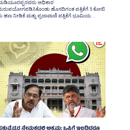
ಯಡಿಯೂರಪ್ಪನವರು ಅಧಿಕಾರ
ದುರುಪಯೋಗಪಡಿಸಿಕೊಂಡು ಹೊಸದಿಗಂತ ಪತ್ರಿಕೆಗೆ 5 ಕೋಟಿ
ು ಹಣ ನೀಡಿಕೆ ಮತ್ತು ಪ್ರಜಾವಾಣಿ ಪತ್ರಿಕೆಗೆ ಭೂಮಿಯ...
ಶುವೈದ್ಯರ ನೇಮಕದಲ್ಲಿ ಅಕ್ರಮ; ಒಪ್ಪಿಗೆ ಇಲ್ಲದಿದ್ದರೂ