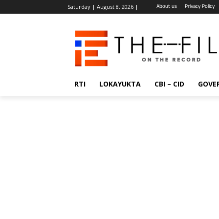
About us
Privacy Policy
Saturday | August 8, 2026 |
RTI
LOKAYUKTA
CBI – CID
GOVE