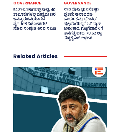
GOVERNANCE
GOVERNANCE
54 ತಾಲೂಕುಗಳಲ್ಲಿ ತೀವ್ರ, 40
ನಾಡದೇವಿ ಭುವನೇಶ್ವರಿ
ತಾಲೂಕುಗಳಲ್ಲಿ ಮಧ್ಯಮ ಬರ;
ಪ್ರತಿಮೆ ಅನಾವರಣ
ಇನ್ನೂ ರಚನೆಯಾಗದ
ಕಾರ್ಯಕ್ರಮ; ಟೆಂಡರ್
ನೈಸರ್ಗಿಕ ವಿಕೋಪಗಳ
ಪ್ರಕ್ರಿಯೆಯಿಲ್ಲದೇ ವಿದ್ಯುತ್‌
ಸಚಿವ ಸಂಪುಟ ಉಪ ಸಮಿತಿ
ಅಲಂಕಾರ, ಗುತ್ತಿಗೆದಾರನಿಗೆ
ಅನಗತ್ಯ ಲಾಭ, 78.62 ಲಕ್ಷ
ವೆಚ್ಚಕ್ಕೆ ಎಜಿ ಆಕ್ಷೇಪ
Related Articles