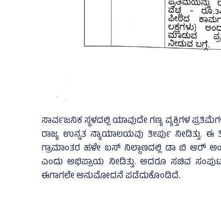
ಸಾರ್ವಜನಿಕ ಸ್ಥಳದಲ್ಲಿ ಯಾವುದೇ ಗಣ್ಯ ವ್ಯಕ್ತಿಗಳ ಪ್ರತಿಮ
ರಾಜ್ಯ ಉನ್ನತ ನ್ಯಾಯಾಲಯವು ತೀರ್ಪು ನೀಡಿತ್ತು. ಈ
ಗ್ರಾಮಾಂತರ ಹಳೇ ಬಸ್‌ ನಿಲ್ದಾಣದಲ್ಲಿ ಡಾ ಬಿ ಆರ್‍‌ ಅಂಬೇ
ಎಂದು ಅಭಿಪ್ರಾಯ ನೀಡಿತ್ತು. ಆದರೂ ಸಚಿವ ಸಂಪುಟದ
ಈಗಾಗಲೇ ಅನುಮೋದನೆ ಪಡೆದುಕೊಂಡಿದೆ.