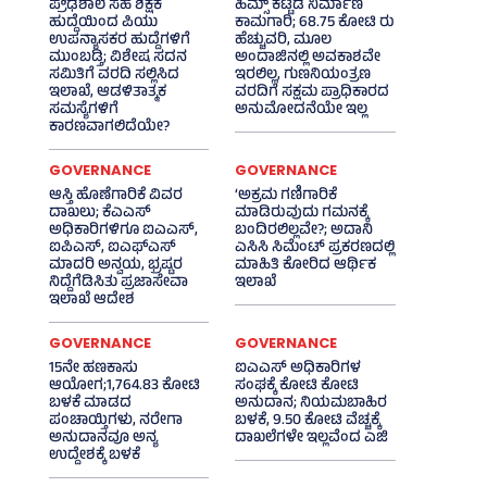
ಪ್ರೌಢಶಾಲೆ ಸಹ ಶಿಕ್ಷಕ
ಹಿಮ್ಸ್‌ ಕಟ್ಟಡ ನಿರ್ಮಾಣ
ಹುದ್ದೆಯಿಂದ ಪಿಯು
ಕಾಮಗಾರಿ; 68.75 ಕೋಟಿ ರು
ಉಪನ್ಯಾಸಕರ ಹುದ್ದೆಗಳಿಗೆ
ಹೆಚ್ಚುವರಿ, ಮೂಲ
ಮುಂಬಡ್ತಿ; ವಿಶೇಷ ಸದನ
ಅಂದಾಜಿನಲ್ಲಿ ಅವಕಾಶವೇ
ಸಮಿತಿಗೆ ವರದಿ ಸಲ್ಲಿಸಿದ
ಇರಲಿಲ್ಲ, ಗುಣನಿಯಂತ್ರಣ
ಇಲಾಖೆ, ಆಡಳಿತಾತ್ಮಕ
ವರದಿಗೆ ಸಕ್ಷಮ ಪ್ರಾಧಿಕಾರದ
ಸಮಸ್ಯೆಗಳಿಗೆ
ಅನುಮೋದನೆಯೇ ಇಲ್ಲ
ಕಾರಣವಾಗಲಿದೆಯೇ?
GOVERNANCE
GOVERNANCE
ಆಸ್ತಿ ಹೊಣೆಗಾರಿಕೆ ವಿವರ
‘ಅಕ್ರಮ ಗಣಿಗಾರಿಕೆ
ದಾಖಲು; ಕೆಎಎಸ್
ಮಾಡಿರುವುದು ಗಮನಕ್ಕೆ
ಅಧಿಕಾರಿಗಳಿಗೂ ಐಎಎಸ್‌,
ಬಂದಿರಲಿಲ್ಲವೇ?; ಅದಾನಿ
ಐಪಿಎಸ್‌, ಐಎಫ್‌ಎಸ್‌
ಎಸಿಸಿ ಸಿಮೆಂಟ್ ಪ್ರಕರಣದಲ್ಲಿ
ಮಾದರಿ ಅನ್ವಯ, ಭ್ರಷ್ಟರ
ಮಾಹಿತಿ ಕೋರಿದ ಆರ್ಥಿಕ
ನಿದ್ದೆಗೆಡಿಸಿತು ಪ್ರಜಾಸೇವಾ
ಇಲಾಖೆ
ಇಲಾಖೆ ಆದೇಶ
GOVERNANCE
GOVERNANCE
15ನೇ ಹಣಕಾಸು
ಐಎಎಸ್‌ ಅಧಿಕಾರಿಗಳ
ಆಯೋಗ;1,764.83 ಕೋಟಿ
ಸಂಘಕ್ಕೆ ಕೋಟಿ ಕೋಟಿ
ಬಳಕೆ ಮಾಡದ
ಅನುದಾನ; ನಿಯಮಬಾಹಿರ
ಪಂಚಾಯ್ತಿಗಳು, ನರೇಗಾ
ಬಳಕೆ, 9.50 ಕೋಟಿ ವೆಚ್ಚಕ್ಕೆ
ಅನುದಾನವೂ ಅನ್ಯ
ದಾಖಲೆಗಳೇ ಇಲ್ಲವೆಂದ ಎಜಿ
ಉದ್ದೇಶಕ್ಕೆ ಬಳಕೆ