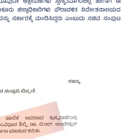
 ಯಾವುದೇ ಆಕ್ಷೇಪಣೆಗಳು ಸ್ವೀಕೃತವಾಗಿರಲಿಲ್ಲ. ಹೀಗಾಗಿ ಈ
ಕೂರು ಜಿಲ್ಲಾಧಿಕಾರಿಗಳು ಪೌರಾಡಳಿತ ನಿರ್ದೇಶನಾಲಯದ
ರು ಇದನ್ನು ಸರ್ಕಾರಕ್ಕೆ ಮಂಡಿಸಿದ್ದರು ಎಂಬುದು ಸಚಿವ ಸಂಪುಟ