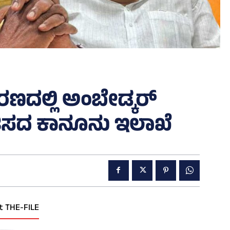
ದಲ್ಲಿ ಅಂಬೇಡ್ಕರ್
ಮತಿಸದ ಕಾನೂನು ಇಲಾಖೆ
t THE-FILE