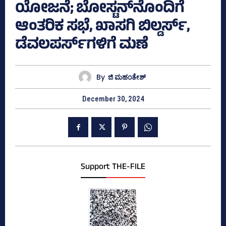
ಯೋಜನೆ; ಬೋಸ್ಟನ್‌ನೊಂದಿಗೆ
ಆಂತರಿಕ ಸಭೆ, ಖಾಸಗಿ ಬಿಲ್ಡರ್ಸ್‌,
ಡೆವಲಪರ್ಸ್‌ಗಳಿಗೆ ಮಣೆ
By
ಜಿ ಮಹಂತೇಶ್
December 30, 2024
Support THE-FILE