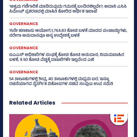
‘ಅಕ್ರಮ ಗಣಿಗಾರಿಕೆ ಮಾಡಿರುವುದು ಗಮನಕ್ಕೆ ಬಂದಿರಲಿಲ್ಲವೇ?; ಅದಾನಿ ಎಸಿಸಿ
ಸಿಮೆಂಟ್ ಪ್ರಕರಣದಲ್ಲಿ ಮಾಹಿತಿ ಕೋರಿದ ಆರ್ಥಿಕ ಇಲಾಖೆ
GOVERNANCE
15ನೇ ಹಣಕಾಸು ಆಯೋಗ;1,764.83 ಕೋಟಿ ಬಳಕೆ ಮಾಡದ ಪಂಚಾಯ್ತಿಗಳು,
ನರೇಗಾ ಅನುದಾನವೂ ಅನ್ಯ ಉದ್ದೇಶಕ್ಕೆ ಬಳಕೆ
GOVERNANCE
ಐಎಎಸ್‌ ಅಧಿಕಾರಿಗಳ ಸಂಘಕ್ಕೆ ಕೋಟಿ ಕೋಟಿ ಅನುದಾನ; ನಿಯಮಬಾಹಿರ
ಬಳಕೆ, 9.50 ಕೋಟಿ ವೆಚ್ಚಕ್ಕೆ ದಾಖಲೆಗಳೇ ಇಲ್ಲವೆಂದ ಎಜಿ
GOVERNANCE
54 ತಾಲೂಕುಗಳಲ್ಲಿ ತೀವ್ರ, 40 ತಾಲೂಕುಗಳಲ್ಲಿ ಮಧ್ಯಮ ಬರ; ಇನ್ನೂ
ರಚನೆಯಾಗದ ನೈಸರ್ಗಿಕ ವಿಕೋಪಗಳ ಸಚಿವ ಸಂಪುಟ ಉಪ ಸಮಿತಿ
Related Articles