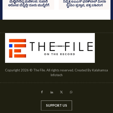
ಮೆಟ್ಟಿಲೇರಿದ್ದ ಮಣಿಕಂಠ; ಸುಪಾರಿ
ನಿವೃತ್ತ ಐಎಎಸ್‌ ಭರತ್‌ಲಾಲ್‌ ಮೀನಾ
ಆರೋಪ ಬೆನ್ನಲ್ಲೇ ದೂರು ಮುನ್ನೆಲೆಗೆ
ಸ್ವಯಂ ಪ್ರಸ್ತಾವ, ಪತ್ರ ಬಹಿರಂಗ
Copyright 2026 © The File. All rights reserved. Created By Kalahamsa
Infotech
SUPPORT US