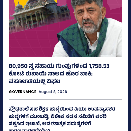
80,950 ಸ್ವ ಸಹಾಯ ಗುಂಪುಗಳಿಂದ 1,758.53
ಕೋಟಿ ರುಪಾಯಿ ಸಾಲದ ಹೊರ ಬಾಕಿ;
ವಸೂಲಾತಿಯಲ್ಲಿ ವಿಫಲ
GOVERNANCE
August 8, 2026
ಪ್ರೌಢಶಾಲೆ ಸಹ ಶಿಕ್ಷಕ ಹುದ್ದೆಯಿಂದ ಪಿಯು ಉಪನ್ಯಾಸಕರ
ಹುದ್ದೆಗಳಿಗೆ ಮುಂಬಡ್ತಿ; ವಿಶೇಷ ಸದನ ಸಮಿತಿಗೆ ವರದಿ
ಸಲ್ಲಿಸಿದ ಇಲಾಖೆ, ಆಡಳಿತಾತ್ಮಕ ಸಮಸ್ಯೆಗಳಿಗೆ