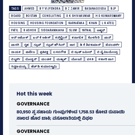
TAGS
AHMED
B Y VIJYENDRA
B Z ZAMIR
BASANAGOUDA
BJP
BOARD
BOSTAN
CONSLUTING
D K SHIVAKUMAR
H D KUMARSWAMY
HOUSING
HOUSING FOUNDATION
KARNATAKA
KHAN
L K ATEQ
PATIL
R ASHOK
SIDDARAMAIAHA
SLUM
YATNAL
ಅಹ್ಮದ್‌
ಆರ್‌ ಅಶೋಕ್‌
ಎಲ್‌ ಕೆ ಅತೀಕ್‌
ಕನ್ಸ್‌ಲ್ಟಿಂಗ್‌
ಕರ್ನಾಟಕ
ಕೊಳಗೇರಿ
ಖಾನ್‌
ಖಾಸಗಿ
ಗೃಹ
ಗ್ರೂಪ್
ಗ್ರೂಪ್ ಹೌಸಿಂಗ್
ಜಾಗ
ಡಿ ಕೆ ಶಿವಕುಮಾರ್
ಡೆವಲಪರ್ಸ್
ನಾಯಕ
ಪಾಟೀಲ
ಪ್ರತಿಪಕ್ಷ
ಬಸನಗೌಡ
ಬಿ ಝಡ್‌ ಜಮೀರ್‍‌
ಬಿ ವೈ ವಿಜಯೇಂದ್ರ
ಬಿಲ್ಡರ್ಸ್
ಬೋಸ್ಟನ್
ಮಂಡಳಿ
ಯತ್ನಾಳ್‌
ಯೋಜನೆ
ವಸತಿ
ಸರ್ಕಾರಿ ಜಾಗ
ಸಿದ್ದರಾಮಯ್ಯ
ಹೆಚ್‌ ಡಿ ಕುಮಾರಸ್ವಾಮಿ
Hot this week
GOVERNANCE
80,950 ಸ್ವ ಸಹಾಯ ಗುಂಪುಗಳಿಂದ 1,758.53 ಕೋಟಿ ರುಪಾಯಿ
ಸಾಲದ ಹೊರ ಬಾಕಿ; ವಸೂಲಾತಿಯಲ್ಲಿ ವಿಫಲ
GOVERNANCE