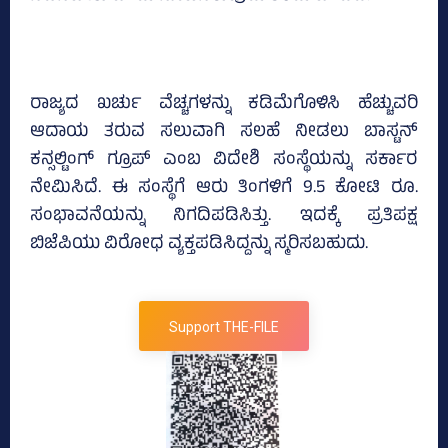
ರಾಜ್ಯದ ಖರ್ಚು ವೆಚ್ಚಗಳನ್ನು ಕಡಿಮೆಗೊಳಿಸಿ ಹೆಚ್ಚುವರಿ
ಆದಾಯ ತರುವ ಸಲುವಾಗಿ ಸಲಹೆ ನೀಡಲು ಬಾಸ್ಟನ್
ಕನ್ಸಲ್ಟಿಂಗ್ ಗ್ರೂಪ್ ಎಂಬ ವಿದೇಶಿ ಸಂಸ್ಥೆಯನ್ನು ಸರ್ಕಾರ
ನೇಮಿಸಿದೆ. ಈ ಸಂಸ್ಥೆಗೆ ಆರು ತಿಂಗಳಿಗೆ 9.5 ಕೋಟಿ ರೂ.
ಸಂಭಾವನೆಯನ್ನು ನಿಗದಿಪಡಿಸಿತ್ತು. ಇದಕ್ಕೆ ಪ್ರತಿಪಕ್ಷ
ಬಿಜೆಪಿಯು ವಿರೋಧ ವ್ಯಕ್ತಪಡಿಸಿದ್ದನ್ನು ಸ್ಮರಿಸಬಹುದು.
Support THE-FILE