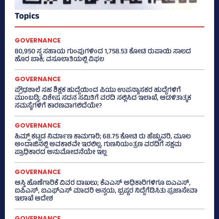
Topics
GOVERNANCE
80,950 ಸ್ವ ಸಹಾಯ ಗುಂಪುಗಳಿಂದ 1,758.53 ಕೋಟಿ ರುಪಾಯಿ ಸಾಲದ
ಹೊರ ಬಾಕಿ; ವಸೂಲಾತಿಯಲ್ಲಿ ವಿಫಲ
GOVERNANCE
ಪ್ರೌಢಶಾಲೆ ಸಹ ಶಿಕ್ಷಕ ಹುದ್ದೆಯಿಂದ ಪಿಯು ಉಪನ್ಯಾಸಕರ ಹುದ್ದೆಗಳಿಗೆ
ಮುಂಬಡ್ತಿ; ವಿಶೇಷ ಸದನ ಸಮಿತಿಗೆ ವರದಿ ಸಲ್ಲಿಸಿದ ಇಲಾಖೆ, ಆಡಳಿತಾತ್ಮಕ
ಸಮಸ್ಯೆಗಳಿಗೆ ಕಾರಣವಾಗಲಿದೆಯೇ?
GOVERNANCE
ಹಿಮ್ಸ್‌ ಕಟ್ಟಡ ನಿರ್ಮಾಣ ಕಾಮಗಾರಿ; 68.75 ಕೋಟಿ ರು ಹೆಚ್ಚುವರಿ, ಮೂಲ
ಅಂದಾಜಿನಲ್ಲಿ ಅವಕಾಶವೇ ಇರಲಿಲ್ಲ, ಗುಣನಿಯಂತ್ರಣ ವರದಿಗೆ ಸಕ್ಷಮ
ಪ್ರಾಧಿಕಾರದ ಅನುಮೋದನೆಯೇ ಇಲ್ಲ
GOVERNANCE
ಆಸ್ತಿ ಹೊಣೆಗಾರಿಕೆ ವಿವರ ದಾಖಲು; ಕೆಎಎಸ್ ಅಧಿಕಾರಿಗಳಿಗೂ ಐಎಎಸ್‌,
ಐಪಿಎಸ್‌, ಐಎಫ್‌ಎಸ್‌ ಮಾದರಿ ಅನ್ವಯ, ಭ್ರಷ್ಟರ ನಿದ್ದೆಗೆಡಿಸಿತು ಪ್ರಜಾಸೇವಾ
ಇಲಾಖೆ ಆದೇಶ
GOVERNANCE