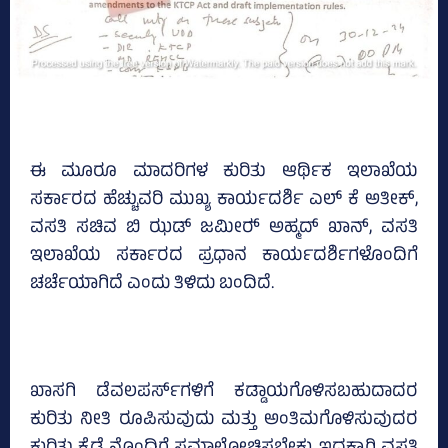
ಈ ಮೂರೂ ಮಾದರಿಗಳ ಕುರಿತು ಆರ್ಥಿಕ ಇಲಾಖೆಯ
ಸರ್ಕಾರದ ಹೆಚ್ಚುವರಿ ಮುಖ್ಯ ಕಾರ್ಯದರ್ಶಿ ಎಲ್‌ ಕೆ ಅತೀಕ್,
ವಸತಿ ಸಚಿವ ಬಿ ಝಡ್‌ ಜಮೀರ್‍‌ ಅಹ್ಮದ್‌ ಖಾನ್‌, ವಸತಿ
ಇಲಾಖೆಯ ಸರ್ಕಾರದ ಪ್ರಧಾನ ಕಾರ್ಯದರ್ಶಿಗಳೊಂದಿಗೆ
ಚರ್ಚೆಯಾಗಿದೆ ಎಂದು ತಿಳಿದು ಬಂದಿದೆ.
ಖಾಸಗಿ ಡೆವಲಪರ್ಸ್‌ಗಳಿಗೆ ಕಡ್ಡಾಯಗೊಳಿಸಬಹುದಾದರ
ಕುರಿತು ನೀತಿ ರೂಪಿಸುವುದು ಮತ್ತು ಅಂತಿಮಗೊಳಿಸುವುದರ