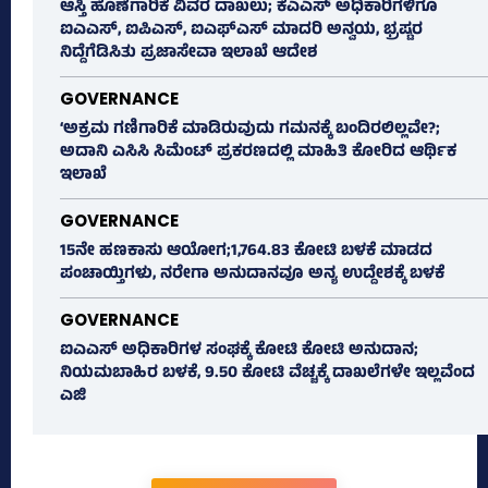
ಆಸ್ತಿ ಹೊಣೆಗಾರಿಕೆ ವಿವರ ದಾಖಲು; ಕೆಎಎಸ್ ಅಧಿಕಾರಿಗಳಿಗೂ
ಐಎಎಸ್‌, ಐಪಿಎಸ್‌, ಐಎಫ್‌ಎಸ್‌ ಮಾದರಿ ಅನ್ವಯ, ಭ್ರಷ್ಟರ
ನಿದ್ದೆಗೆಡಿಸಿತು ಪ್ರಜಾಸೇವಾ ಇಲಾಖೆ ಆದೇಶ
GOVERNANCE
‘ಅಕ್ರಮ ಗಣಿಗಾರಿಕೆ ಮಾಡಿರುವುದು ಗಮನಕ್ಕೆ ಬಂದಿರಲಿಲ್ಲವೇ?;
ಅದಾನಿ ಎಸಿಸಿ ಸಿಮೆಂಟ್ ಪ್ರಕರಣದಲ್ಲಿ ಮಾಹಿತಿ ಕೋರಿದ ಆರ್ಥಿಕ
ಇಲಾಖೆ
GOVERNANCE
15ನೇ ಹಣಕಾಸು ಆಯೋಗ;1,764.83 ಕೋಟಿ ಬಳಕೆ ಮಾಡದ
ಪಂಚಾಯ್ತಿಗಳು, ನರೇಗಾ ಅನುದಾನವೂ ಅನ್ಯ ಉದ್ದೇಶಕ್ಕೆ ಬಳಕೆ
GOVERNANCE
ಐಎಎಸ್‌ ಅಧಿಕಾರಿಗಳ ಸಂಘಕ್ಕೆ ಕೋಟಿ ಕೋಟಿ ಅನುದಾನ;
ನಿಯಮಬಾಹಿರ ಬಳಕೆ, 9.50 ಕೋಟಿ ವೆಚ್ಚಕ್ಕೆ ದಾಖಲೆಗಳೇ ಇಲ್ಲವೆಂದ
ಎಜಿ