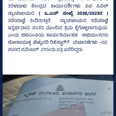
ತರಳಬಾಳು ಕೇಂದ್ರದ ಕಾರ್ಯದರ್ಶಿಗಳು ಸಿಟಿ ಸಿವಿಲ್
ನ್ಯಾಯಾಲಯದ
( ಒ.ಎಸ್‌ ಸಂಖ್ಯೆ 2036/2023ರ )
ತಡೆಯಾಜ್ಞೆ ತಂದಿರುತ್ತಾರೆ. ನ್ಯಾಯಾಲಯದ ತಡೆಯಾಜ್ಞೆ
ಇತ್ಯರ್ಥವಾದ ನಂತರ ಮುಂದಿನ ಕ್ರಮ ಕೈಗೊಳ್ಳಲಾಗುವುದು
ಎಂದು ಬಿಬಿಎಂಪಿಯ ಕಾರ್ಯನಿರ್ವಾಹಕ ಅಭಿಯಂತರರು
ಲೋಕಾಯುಕ್ತ ಹೆಚ್ಚುವರಿ ರಿಜಿಸ್ಟ್ರಾರ್‍‌ಗೆ (ವಿಚಾರಣೆಗಳು -02)
2023ರ ನವೆಂಬರ್ 27ರಂದು ಪತ್ರ ಬರೆದಿದ್ದರು.