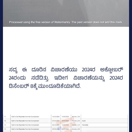
ಸದ್ಯ ಈ ದೂರಿನ ವಿಚಾರಣೆಯು 2024ರ ಅಕ್ಟೋಬರ್‍‌
24ರಂದು ನಡೆದಿತ್ತು. ಇದೀಗ ವಿಚಾರಣೆಯನ್ನು 2024ರ
ಡಿಸೆಂಬರ್‍‌ 8ಕ್ಕೆ ಮುಂದೂಡಿಕೆಯಾಗಿದೆ.