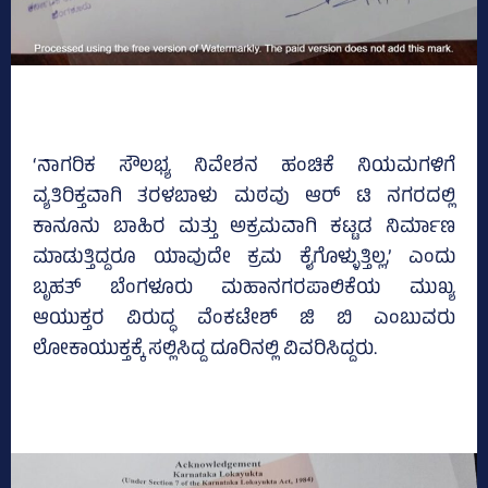
‘ನಾಗರಿಕ ಸೌಲಭ್ಯ ನಿವೇಶನ ಹಂಚಿಕೆ ನಿಯಮಗಳಿಗೆ
ವ್ಯತಿರಿಕ್ತವಾಗಿ ತರಳಬಾಳು ಮಠವು ಆರ್‌ ಟಿ ನಗರದಲ್ಲಿ
ಕಾನೂನು ಬಾಹಿರ ಮತ್ತು ಅಕ್ರಮವಾಗಿ ಕಟ್ಟಡ ನಿರ್ಮಾಣ
ಮಾಡುತ್ತಿದ್ದರೂ ಯಾವುದೇ ಕ್ರಮ ಕೈಗೊಳ್ಳುತ್ತಿಲ್ಲ,’ ಎಂದು
ಬೃಹತ್‌ ಬೆಂಗಳೂರು ಮಹಾನಗರಪಾಲಿಕೆಯ ಮುಖ್ಯ
ಆಯುಕ್ತರ ವಿರುದ್ಧ ವೆಂಕಟೇಶ್‌ ಜಿ ಬಿ ಎಂಬುವರು
ಲೋಕಾಯುಕ್ತಕ್ಕೆ ಸಲ್ಲಿಸಿದ್ದ ದೂರಿನಲ್ಲಿ ವಿವರಿಸಿದ್ದರು.