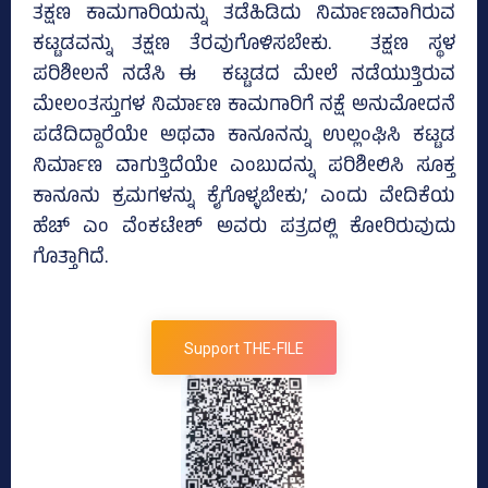
ತಕ್ಷಣ ಕಾಮಗಾರಿಯನ್ನು ತಡೆಹಿಡಿದು ನಿರ್ಮಾಣವಾಗಿರುವ
ಕಟ್ಟಡವನ್ನು ತಕ್ಷಣ ತೆರವುಗೊಳಿಸಬೇಕು. ತಕ್ಷಣ ಸ್ಥಳ
ಪರಿಶೀಲನೆ ನಡೆಸಿ ಈ ಕಟ್ಟಡದ ಮೇಲೆ ನಡೆಯುತ್ತಿರುವ
ಮೇಲಂತಸ್ತುಗಳ ನಿರ್ಮಾಣ ಕಾಮಗಾರಿಗೆ ನಕ್ಷೆ ಅನುಮೋದನೆ
ಪಡೆದಿದ್ದಾರೆಯೇ ಅಥವಾ ಕಾನೂನನ್ನು ಉಲ್ಲಂಘಿಸಿ ಕಟ್ಟಡ
ನಿರ್ಮಾಣ ವಾಗುತ್ತಿದೆಯೇ ಎಂಬುದನ್ನು ಪರಿಶೀಲಿಸಿ ಸೂಕ್ತ
ಕಾನೂನು ಕ್ರಮಗಳನ್ನು ಕೈಗೊಳ್ಳಬೇಕು,’ ಎಂದು ವೇದಿಕೆಯ
ಹೆಚ್‌ ಎಂ ವೆಂಕಟೇಶ್‌ ಅವರು ಪತ್ರದಲ್ಲಿ ಕೋರಿರುವುದು
ಗೊತ್ತಾಗಿದೆ.
Support THE-FILE