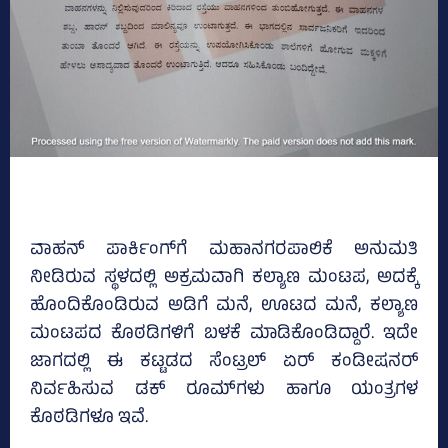
ವಾಹನ್ ಪಾರ್ಕಿಂಗ್‌ಗೆ ಮಹಾನಗರಪಾಲಿಕೆ ಅನುಮತಿ
ನೀಡಿರುವ ಸ್ಥಳದಲ್ಲಿ ಅಕ್ರಮವಾಗಿ ಕಲ್ಯಾಣ ಮಂಟಪ, ಅದಕ್ಕೆ
ಹೊಂದಿಕೊಂಡಿರುವ ಅಡಿಗೆ ಮನೆ, ಊಟದ ಮನೆ, ಕಲ್ಯಾಣ
ಮಂಟಪದ ಕೊಠಡಿಗಳಿಗೆ ಬಳಕೆ ಮಾಡಿಕೊಂಡಿದ್ದಾರೆ. ಇದೇ
ಜಾಗದಲ್ಲಿ ಈ ಕಟ್ಟಡದ ಸೆಂಟ್ರಲ್‌ ಏರ್‌ ಕಂಡೀಷನರ್‌
ನಿರ್ವಹಿಸುವ ಡಕ್‌ ರೂಮ್‌ಗಳು ಹಾಗೂ ಯಂತ್ರಗಳ
ಕೊಠಡಿಗಳೂ ಇವೆ.