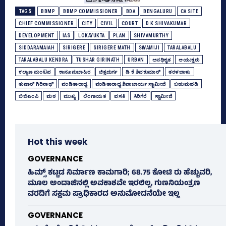
TAGS
BBMP
BBMP COMMISSIONER
BDA
BENGALURU
CA SITE
CHIEF COMMISSIONER
CITY
CIVIL
COURT
D K SHIVAKUMAR
DEVELOPMENT
IAS
LOKAYUKTA
PLAN
SHIVAMURTHY
SIDDARAMAIAH
SIRIGERE
SIRIGERE MATH
SWAMIJI
TARALABALU
TARALABALU KENDRA
TUSHAR GIRINATH
URBAN
ಅನಧಿಕೃತ
ಆಯುಕ್ತರು
ಕಲ್ಯಾಣ ಮಂಟಪ
ಕಾನೂನುಬಾಹಿರ
ಚಿತ್ರದುರ್ಗ
ಡಿ ಕೆ ಶಿವಕುಮಾರ್
ತರಳಬಾಳು
ತುಷಾರ್‌ ಗಿರಿನಾಥ್
ಪಂಡಿತಾರಾಧ್ಯ
ಪಂಡಿತಾರಾಧ್ಯ ಶಿವಾಚಾರ್ಯ ಸ್ವಾಮೀಜಿ
ಬಹುಮಹಡಿ
ಬಿಬಿಎಂಪಿ
ಮಠ
ಮುಖ್ಯ
ಲಿಂಗಾಯತ
ವಸತಿ
ಸಿರಿಗೆರೆ
ಸ್ವಾಮೀಜಿ
Hot this week
GOVERNANCE
ಹಿಮ್ಸ್‌ ಕಟ್ಟಡ ನಿರ್ಮಾಣ ಕಾಮಗಾರಿ; 68.75 ಕೋಟಿ ರು ಹೆಚ್ಚುವರಿ,
ಮೂಲ ಅಂದಾಜಿನಲ್ಲಿ ಅವಕಾಶವೇ ಇರಲಿಲ್ಲ, ಗುಣನಿಯಂತ್ರಣ
ವರದಿಗೆ ಸಕ್ಷಮ ಪ್ರಾಧಿಕಾರದ ಅನುಮೋದನೆಯೇ ಇಲ್ಲ
GOVERNANCE