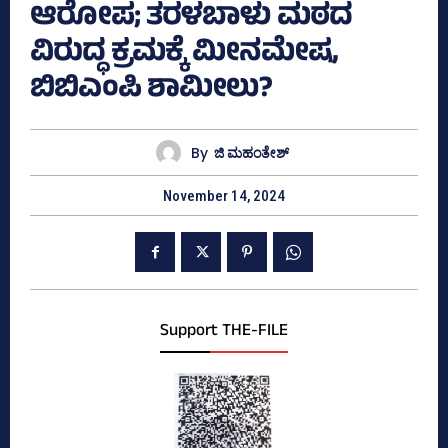
ಆರೋಪ; ತರಳಬಾಳು ಮಠದ
ವಿರುದ್ಧ ಕ್ರಮಕ್ಕೆ ಮೀನಮೇಷ,
ಬಿಬಿಎಂಪಿ ಶಾಮೀಲು?
By
ಜಿ ಮಹಂತೇಶ್
November 14, 2024
Support THE-FILE