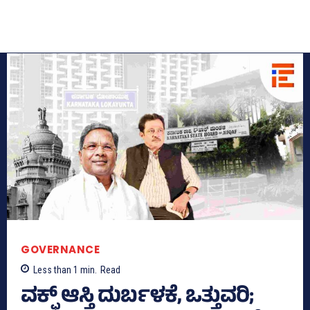
GOVERNANCE
Less than 1
min.
Read
ವಕ್ಫ್‌ ಆಸ್ತಿ ದುರ್ಬಳಕೆ, ಒತ್ತುವರಿ;