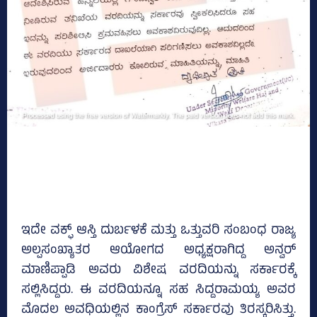
ಇದೇ ವಕ್ಫ್‌ ಆಸ್ತಿ ದುರ್ಬಳಕೆ ಮತ್ತು ಒತ್ತುವರಿ ಸಂಬಂಧ ರಾಜ್ಯ
ಅಲ್ಪಸಂಖ್ಯಾತರ ಆಯೋಗದ ಅಧ್ಯಕ್ಷರಾಗಿದ್ದ ಅನ್ವರ್
ಮಾಣಿಪ್ಪಾಡಿ ಅವರು ವಿಶೇಷ ವರದಿಯನ್ನು ಸರ್ಕಾರಕ್ಕೆ
ಸಲ್ಲಿಸಿದ್ದರು. ಈ ವರದಿಯನ್ನೂ ಸಹ ಸಿದ್ದರಾಮಯ್ಯ ಅವರ
ಮೊದಲ ಅವಧಿಯಲ್ಲಿನ ಕಾಂಗ್ರೆಸ್‌ ಸರ್ಕಾರವು ತಿರಸ್ಕರಿಸಿತ್ತು.