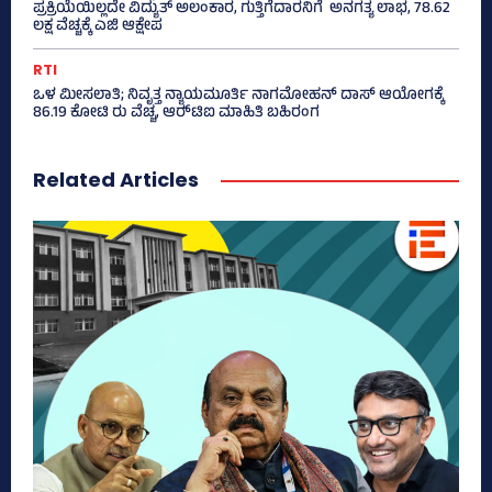
ಪ್ರಕ್ರಿಯೆಯಿಲ್ಲದೇ ವಿದ್ಯುತ್‌ ಅಲಂಕಾರ, ಗುತ್ತಿಗೆದಾರನಿಗೆ ಅನಗತ್ಯ ಲಾಭ, 78.62
ಲಕ್ಷ ವೆಚ್ಚಕ್ಕೆ ಎಜಿ ಆಕ್ಷೇಪ
RTI
ಒಳ ಮೀಸಲಾತಿ; ನಿವೃತ್ತ ನ್ಯಾಯಮೂರ್ತಿ ನಾಗಮೋಹನ್ ದಾಸ್ ಆಯೋಗಕ್ಕೆ
86.19 ಕೋಟಿ ರು ವೆಚ್ಚ, ಆರ್‍‌ಟಿಐ ಮಾಹಿತಿ ಬಹಿರಂಗ
Related Articles