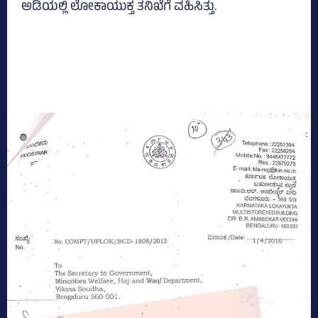
ಅಡಿಯಲ್ಲಿ ಲೋಕಾಯುಕ್ತ ತನಿಖೆಗೆ ವಹಿಸಿತ್ತು.