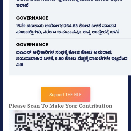
ಇಲಾಖೆ
GOVERNANCE
15ನೇ ಹಣಕಾಸು ಆಯೋಗ;1,764.83 ಕೋಟಿ ಬಳಕೆ ಮಾಡದ
ಪಂಚಾಯ್ತಿಗಳು, ನರೇಗಾ ಅನುದಾನವೂ ಅನ್ಯ ಉದ್ದೇಶಕ್ಕೆ ಬಳಕೆ
GOVERNANCE
ಐಎಎಸ್‌ ಅಧಿಕಾರಿಗಳ ಸಂಘಕ್ಕೆ ಕೋಟಿ ಕೋಟಿ ಅನುದಾನ;
ನಿಯಮಬಾಹಿರ ಬಳಕೆ, 9.50 ಕೋಟಿ ವೆಚ್ಚಕ್ಕೆ ದಾಖಲೆಗಳೇ ಇಲ್ಲವೆಂದ
ಎಜಿ
Support THE-FILE
Please Scan To Make Your Contribution