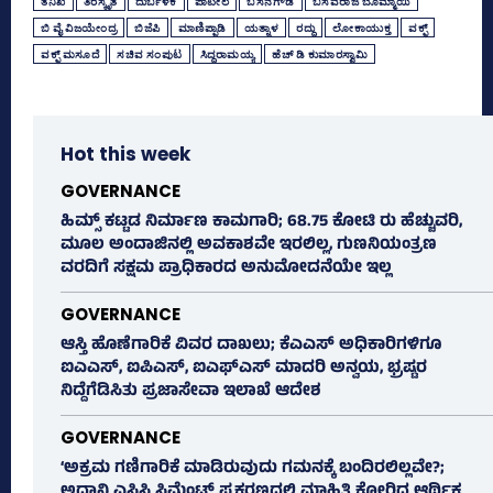
ತನಿಖೆ
ತಿರಸ್ಕೃತ
ದುರ್ಬಳಕೆ
ಪಾಟೀಲ
ಬಸನಗೌಡ
ಬಸವರಾಜ ಬೊಮ್ಮಾಯಿ
ಬಿ ವೈ ವಿಜಯೇಂದ್ರ
ಬಿಜೆಪಿ
ಮಾಣಿಪ್ಪಾಡಿ
ಯತ್ನಾಳ
ರದ್ದು
ಲೋಕಾಯುಕ್ತ
ವಕ್ಫ್‌
ವಕ್ಫ್‌ ಮಸೂದೆ
ಸಚಿವ ಸಂಪುಟ
ಸಿದ್ದರಾಮಯ್ಯ
ಹೆಚ್‌ ಡಿ ಕುಮಾರಸ್ವಾಮಿ
Hot this week
GOVERNANCE
ಹಿಮ್ಸ್‌ ಕಟ್ಟಡ ನಿರ್ಮಾಣ ಕಾಮಗಾರಿ; 68.75 ಕೋಟಿ ರು ಹೆಚ್ಚುವರಿ,
ಮೂಲ ಅಂದಾಜಿನಲ್ಲಿ ಅವಕಾಶವೇ ಇರಲಿಲ್ಲ, ಗುಣನಿಯಂತ್ರಣ
ವರದಿಗೆ ಸಕ್ಷಮ ಪ್ರಾಧಿಕಾರದ ಅನುಮೋದನೆಯೇ ಇಲ್ಲ
GOVERNANCE
ಆಸ್ತಿ ಹೊಣೆಗಾರಿಕೆ ವಿವರ ದಾಖಲು; ಕೆಎಎಸ್ ಅಧಿಕಾರಿಗಳಿಗೂ
ಐಎಎಸ್‌, ಐಪಿಎಸ್‌, ಐಎಫ್‌ಎಸ್‌ ಮಾದರಿ ಅನ್ವಯ, ಭ್ರಷ್ಟರ
ನಿದ್ದೆಗೆಡಿಸಿತು ಪ್ರಜಾಸೇವಾ ಇಲಾಖೆ ಆದೇಶ
GOVERNANCE
‘ಅಕ್ರಮ ಗಣಿಗಾರಿಕೆ ಮಾಡಿರುವುದು ಗಮನಕ್ಕೆ ಬಂದಿರಲಿಲ್ಲವೇ?;
ಅದಾನಿ ಎಸಿಸಿ ಸಿಮೆಂಟ್ ಪ್ರಕರಣದಲ್ಲಿ ಮಾಹಿತಿ ಕೋರಿದ ಆರ್ಥಿಕ