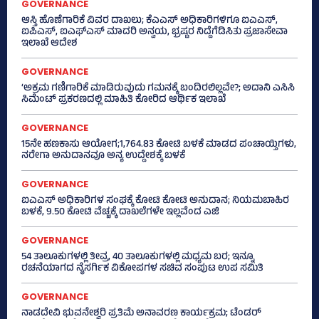
GOVERNANCE
ಆಸ್ತಿ ಹೊಣೆಗಾರಿಕೆ ವಿವರ ದಾಖಲು; ಕೆಎಎಸ್ ಅಧಿಕಾರಿಗಳಿಗೂ ಐಎಎಸ್‌,
ಐಪಿಎಸ್‌, ಐಎಫ್‌ಎಸ್‌ ಮಾದರಿ ಅನ್ವಯ, ಭ್ರಷ್ಟರ ನಿದ್ದೆಗೆಡಿಸಿತು ಪ್ರಜಾಸೇವಾ
ಇಲಾಖೆ ಆದೇಶ
GOVERNANCE
‘ಅಕ್ರಮ ಗಣಿಗಾರಿಕೆ ಮಾಡಿರುವುದು ಗಮನಕ್ಕೆ ಬಂದಿರಲಿಲ್ಲವೇ?; ಅದಾನಿ ಎಸಿಸಿ
ಸಿಮೆಂಟ್ ಪ್ರಕರಣದಲ್ಲಿ ಮಾಹಿತಿ ಕೋರಿದ ಆರ್ಥಿಕ ಇಲಾಖೆ
GOVERNANCE
15ನೇ ಹಣಕಾಸು ಆಯೋಗ;1,764.83 ಕೋಟಿ ಬಳಕೆ ಮಾಡದ ಪಂಚಾಯ್ತಿಗಳು,
ನರೇಗಾ ಅನುದಾನವೂ ಅನ್ಯ ಉದ್ದೇಶಕ್ಕೆ ಬಳಕೆ
GOVERNANCE
ಐಎಎಸ್‌ ಅಧಿಕಾರಿಗಳ ಸಂಘಕ್ಕೆ ಕೋಟಿ ಕೋಟಿ ಅನುದಾನ; ನಿಯಮಬಾಹಿರ
ಬಳಕೆ, 9.50 ಕೋಟಿ ವೆಚ್ಚಕ್ಕೆ ದಾಖಲೆಗಳೇ ಇಲ್ಲವೆಂದ ಎಜಿ
GOVERNANCE
54 ತಾಲೂಕುಗಳಲ್ಲಿ ತೀವ್ರ, 40 ತಾಲೂಕುಗಳಲ್ಲಿ ಮಧ್ಯಮ ಬರ; ಇನ್ನೂ
ರಚನೆಯಾಗದ ನೈಸರ್ಗಿಕ ವಿಕೋಪಗಳ ಸಚಿವ ಸಂಪುಟ ಉಪ ಸಮಿತಿ
GOVERNANCE
ನಾಡದೇವಿ ಭುವನೇಶ್ವರಿ ಪ್ರತಿಮೆ ಅನಾವರಣ ಕಾರ್ಯಕ್ರಮ; ಟೆಂಡರ್