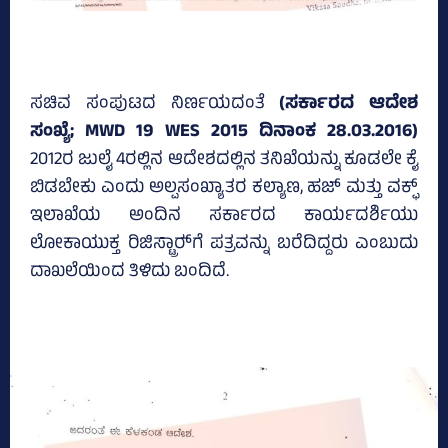
ಸಚಿವ ಸಂಪುಟದ ನಿರ್ಣಯದಂತೆ
(ಸರ್ಕಾರದ ಆದೇಶ
ಸಂಖ್ಯೆ; MWD 19 WES 2015 ದಿನಾಂಕ 28.03.2016)
2012ರ ಜುಲೈ 4ರಲ್ಲಿನ ಆದೇಶದಲ್ಲಿನ ತನಿಖೆಯನ್ನು ಕೂಡಲೇ ಕೈ
ಬಿಡಬೇಕು ಎಂದು ಅಲ್ಪಸಂಖ್ಯಾತರ ಕಲ್ಯಾಣ, ಹಜ್‌ ಮತ್ತು ವಕ್ಫ್
ಇಲಾಖೆಯ ಅಂದಿನ ಸರ್ಕಾರದ ಕಾರ್ಯದರ್ಶಿಯು
ಲೋಕಾಯುಕ್ತ ರಿಜಿಸ್ಟ್ರಾರ್‍‌ಗೆ ಪತ್ರವನ್ನು ಬರೆದಿದ್ದರು ಎಂಬುದು
ದಾಖಲೆಯಿಂದ ತಿಳಿದು ಬಂದಿದೆ.