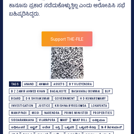
ಕಾನೂನು ಪ್ರಕಾರ ನಡೆದುಕೊಳ್ಳುತ್ತಿಲ್ಲ ಎಂದು ಆರೋಪಿಸಿ ಸಭೆ
ಬಹಿಷ್ಕರಿಸಿದ್ದರು.
Support THE-FILE
TAGS
ANAND
ANWAR
ASSETS
B Y VIJEYENDRA
B Z ZAMIR AHMED KHAN
BAGALKOTE
BASAVARAJ BOMMAI
BJP
BOARD
D K SHIVAKUMAR
GOVERNMENT
H D KUMARSWAMY
INVESTIGATION
JUSTICE
KRISHNA BYREGOWDA
LOKAYUKTA
MANIPPADI
MODI
NARENDRA
PRIME MINISTER
PROPERITIES
SIDDARAMAIAHA
VIJAYAPURA
WAKF
WAKF BILL
ಅತಿಕ್ರಮಣ
ಅಧಿಸೂಚನೆ
ಅನ್ವರ್‍‌
ಆದೇಶ
ಆಸ್ತಿ
ಒತ್ತುವರಿ
ಒತ್ತುವರಿ ತೆರವು
ಡಿ ಕೆ ಶಿವಕುಮಾರ್