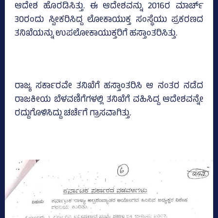
ಆದೇಶ ಹೊರಡಿಸಿತ್ತು. ಈ ಆದೇಶವನ್ನು 2016ರ ಮಾರ್ಚ್‌
30ರಂದು ಸ್ವೀಕರಿಸಿದ್ದ ಲೋಕಾಯುಕ್ತ ಸಂಸ್ಥೆಯು ಪ್ರಕರಣದ
ತನಿಖೆಯನ್ನು ಉಪಲೋಕಾಯುಕ್ತರಿಗೆ ಹಸ್ತಾಂತರಿಸಿತ್ತು.
ರಾಜ್ಯ ಸರ್ಕಾರವೇ ತನಿಖೆಗೆ ಹಸ್ತಾಂತರಿಸಿ ಆ ನಂತರ ನಡೆದ
ರಾಜಕೀಯ ಬೆಳವಣಿಗೆಗಳಲ್ಲಿ ತನಿಖೆಗೆ ವಹಿಸಿದ್ದ ಆದೇಶವನ್ನೇ
ರದ್ದುಗೊಳಿಸಿದ್ದು ಚರ್ಚೆಗೆ ಗ್ರಾಸವಾಗಿತ್ತು.