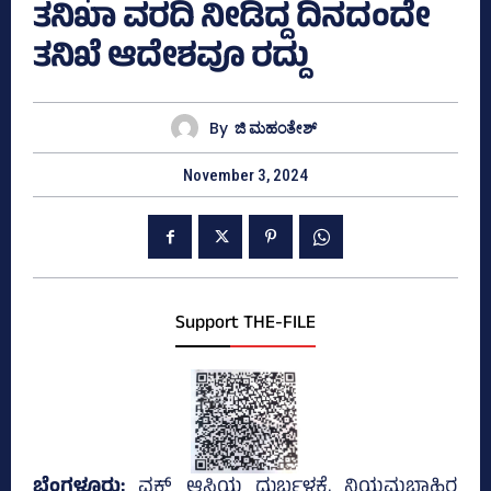
ತನಿಖಾ ವರದಿ ನೀಡಿದ್ದ ದಿನದಂದೇ
ತನಿಖೆ ಆದೇಶವೂ ರದ್ದು
By
ಜಿ ಮಹಂತೇಶ್
November 3, 2024
Support THE-FILE
ಬೆಂಗಳೂರು;
ವಕ್ಫ್‌ ಆಸ್ತಿಯ ದುರ್ಬಳಕೆ, ನಿಯಮಬಾಹಿರ