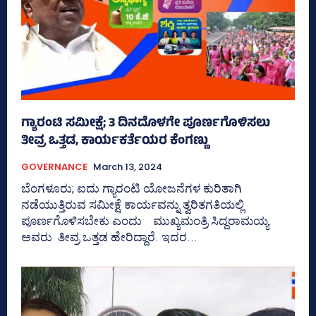
ಗ್ಯಾರಂಟಿ ಸಮೀಕ್ಷೆ; 3 ದಿನದೊಳಗೇ ಪೂರ್ಣಗೊಳಿಸಲು
ತೀವ್ರ ಒತ್ತಡ, ಕಾರ್ಯಕರ್ತೆಯರ ಕೆಂಗಣ್ಣು
GOVERNANCE
March 13, 2024
ಬೆಂಗಳೂರು; ಐದು ಗ್ಯಾರಂಟಿ ಯೋಜನೆಗಳ ಕುರಿತಾಗಿ
ನಡೆಯುತ್ತಿರುವ ಸಮೀಕ್ಷೆ ಕಾರ್ಯವನ್ನು ತ್ವರಿತಗತಿಯಲ್ಲಿ
ಪೂರ್ಣಗೊಳಿಸಬೇಕು ಎಂದು ಮುಖ್ಯಮಂತ್ರಿ ಸಿದ್ದರಾಮಯ್ಯ
ಅವರು ತೀವ್ರ ಒತ್ತಡ ಹೇರಿದ್ದಾರೆ. ಇದರ...