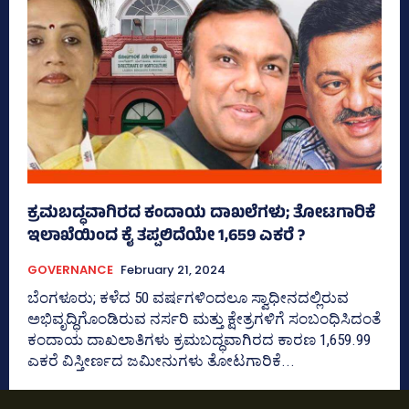
ಕ್ರಮಬದ್ಧವಾಗಿರದ ಕಂದಾಯ ದಾಖಲೆಗಳು; ತೋಟಗಾರಿಕೆ
ಇಲಾಖೆಯಿಂದ ಕೈ ತಪ್ಪಲಿದೆಯೇ 1,659 ಎಕರೆ ?
GOVERNANCE
February 21, 2024
ಬೆಂಗಳೂರು; ಕಳೆದ 50 ವರ್ಷಗಳಿಂದಲೂ ಸ್ವಾಧೀನದಲ್ಲಿರುವ
ಅಭಿವೃದ್ಧಿಗೊಂಡಿರುವ ನರ್ಸರಿ ಮತ್ತು ಕ್ಷೇತ್ರಗಳಿಗೆ ಸಂಬಂಧಿಸಿದಂತೆ
ಕಂದಾಯ ದಾಖಲಾತಿಗಳು ಕ್ರಮಬದ್ಧವಾಗಿರದ ಕಾರಣ 1,659.99
ಎಕರೆ ವಿಸ್ತೀರ್ಣದ ಜಮೀನುಗಳು ತೋಟಗಾರಿಕೆ...