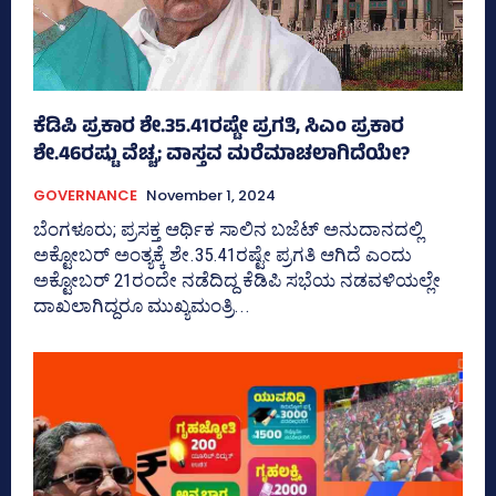
ಕೆಡಿಪಿ ಪ್ರಕಾರ ಶೇ.35.41ರಷ್ಟೇ ಪ್ರಗತಿ, ಸಿಎಂ ಪ್ರಕಾರ
ಶೇ.46ರಷ್ಟು ವೆಚ್ಚ; ವಾಸ್ತವ ಮರೆಮಾಚಲಾಗಿದೆಯೇ?
GOVERNANCE
November 1, 2024
ಬೆಂಗಳೂರು; ಪ್ರಸಕ್ತ ಆರ್ಥಿಕ ಸಾಲಿನ ಬಜೆಟ್‌ ಅನುದಾನದಲ್ಲಿ
ಅಕ್ಟೋಬರ್‌ ಅಂತ್ಯಕ್ಕೆ ಶೇ.35.41ರಷ್ಟೇ ಪ್ರಗತಿ ಆಗಿದೆ ಎಂದು
ಅಕ್ಟೋಬರ್‌ 21ರಂದೇ ನಡೆದಿದ್ದ ಕೆಡಿಪಿ ಸಭೆಯ ನಡವಳಿಯಲ್ಲೇ
ದಾಖಲಾಗಿದ್ದರೂ ಮುಖ್ಯಮಂತ್ರಿ...