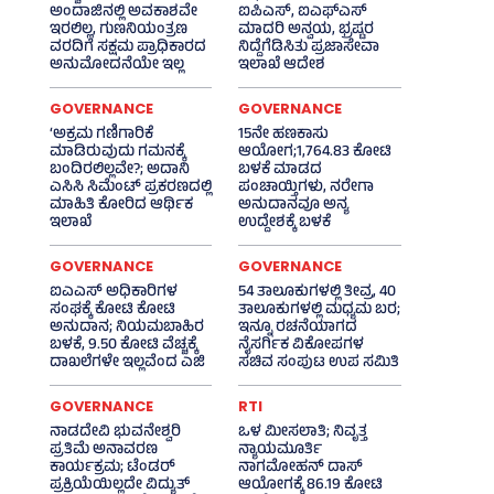
ಅಂದಾಜಿನಲ್ಲಿ ಅವಕಾಶವೇ
ಐಪಿಎಸ್‌, ಐಎಫ್‌ಎಸ್‌
ಇರಲಿಲ್ಲ, ಗುಣನಿಯಂತ್ರಣ
ಮಾದರಿ ಅನ್ವಯ, ಭ್ರಷ್ಟರ
ವರದಿಗೆ ಸಕ್ಷಮ ಪ್ರಾಧಿಕಾರದ
ನಿದ್ದೆಗೆಡಿಸಿತು ಪ್ರಜಾಸೇವಾ
ಅನುಮೋದನೆಯೇ ಇಲ್ಲ
ಇಲಾಖೆ ಆದೇಶ
GOVERNANCE
GOVERNANCE
‘ಅಕ್ರಮ ಗಣಿಗಾರಿಕೆ
15ನೇ ಹಣಕಾಸು
ಮಾಡಿರುವುದು ಗಮನಕ್ಕೆ
ಆಯೋಗ;1,764.83 ಕೋಟಿ
ಬಂದಿರಲಿಲ್ಲವೇ?; ಅದಾನಿ
ಬಳಕೆ ಮಾಡದ
ಎಸಿಸಿ ಸಿಮೆಂಟ್ ಪ್ರಕರಣದಲ್ಲಿ
ಪಂಚಾಯ್ತಿಗಳು, ನರೇಗಾ
ಮಾಹಿತಿ ಕೋರಿದ ಆರ್ಥಿಕ
ಅನುದಾನವೂ ಅನ್ಯ
ಇಲಾಖೆ
ಉದ್ದೇಶಕ್ಕೆ ಬಳಕೆ
GOVERNANCE
GOVERNANCE
ಐಎಎಸ್‌ ಅಧಿಕಾರಿಗಳ
54 ತಾಲೂಕುಗಳಲ್ಲಿ ತೀವ್ರ, 40
ಸಂಘಕ್ಕೆ ಕೋಟಿ ಕೋಟಿ
ತಾಲೂಕುಗಳಲ್ಲಿ ಮಧ್ಯಮ ಬರ;
ಅನುದಾನ; ನಿಯಮಬಾಹಿರ
ಇನ್ನೂ ರಚನೆಯಾಗದ
ಬಳಕೆ, 9.50 ಕೋಟಿ ವೆಚ್ಚಕ್ಕೆ
ನೈಸರ್ಗಿಕ ವಿಕೋಪಗಳ
ದಾಖಲೆಗಳೇ ಇಲ್ಲವೆಂದ ಎಜಿ
ಸಚಿವ ಸಂಪುಟ ಉಪ ಸಮಿತಿ
GOVERNANCE
RTI
ನಾಡದೇವಿ ಭುವನೇಶ್ವರಿ
ಒಳ ಮೀಸಲಾತಿ; ನಿವೃತ್ತ
ಪ್ರತಿಮೆ ಅನಾವರಣ
ನ್ಯಾಯಮೂರ್ತಿ
ಕಾರ್ಯಕ್ರಮ; ಟೆಂಡರ್
ನಾಗಮೋಹನ್ ದಾಸ್
ಪ್ರಕ್ರಿಯೆಯಿಲ್ಲದೇ ವಿದ್ಯುತ್‌
ಆಯೋಗಕ್ಕೆ 86.19 ಕೋಟಿ