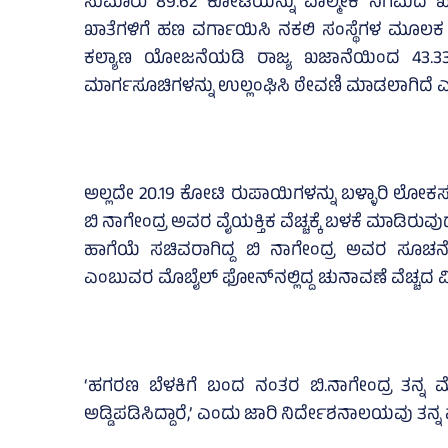
ಸುಮಾರು 89.62 ಕೋಟಿಯನ್ನು ವಾಲ್ಮೀಕಿ ನಿಗಮದ ಖಾತ
ಖಾತೆಗಳಿಗೆ ಹಣ ವರ್ಗಾಯಿಸಿ ನಕಲಿ ಸಂಸ್ಥೆಗಳ ಮೂಲಕ
ಕಲ್ಯಾಣ ಯೋಜನೆಯಡಿ ರಾಜ್ಯ ಖಜಾನೆಯಿಂದ 43.33
ಮಾರ್ಗಸೂಚಿಗಳನ್ನು ಉಲ್ಲಂಘಿಸಿ ಠೇವಣಿ ಮಾಡಲಾಗಿದೆ ಎಂದು
ಅಲ್ಲದೇ 20.19 ಕೋಟಿ ರುಪಾಯಿಗಳನ್ನು ಬಳ್ಳಾರಿ ಲೋಕಸಭ
ಬಿ ನಾಗೇಂದ್ರ ಅವರ ವೈಯಕ್ತಿಕ ವೆಚ್ಚಕ್ಕೆ ಬಳಕೆ ಮಾಡಿರುವ
ಹಾಗೆಯೆ ಸಚಿವರಾಗಿದ್ದ ಬಿ ನಾಗೇಂದ್ರ ಅವರ ಸೂಚನ
ಎಂಬುವರ ಮೊಬೈಲ್‌ ಫೋನ್‌ನಲ್ಲಿದ್ದ ಚುನಾವಣೆ ವೆಚ್ಚದ ವಿ
‘ಹಗರಣ ಬೆಳಕಿಗೆ ಬಂದ ನಂತರ ಬಿ.ನಾಗೇಂದ್ರ ತನ್ನ
ಅಡ್ಡಿಪಡಿಸಿದ್ದಾರೆ,’ ಎಂದು ಜಾರಿ ನಿರ್ದೇಶನಾಲಯವು ತನ್ನ ಪತ