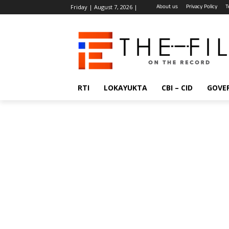
About us
Privacy Policy
T
Friday | August 7, 2026 |
RTI
LOKAYUKTA
CBI – CID
GOVE