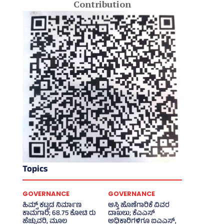
Contribution
Topics
GOVERNANCE
GOVERNANCE
ಹಿಮ್ಸ್‌ ಕಟ್ಟಡ ನಿರ್ಮಾಣ
ಆಸ್ತಿ ಹೊಣೆಗಾರಿಕೆ ವಿವರ
ಕಾಮಗಾರಿ; 68.75 ಕೋಟಿ ರು
ದಾಖಲು; ಕೆಎಎಸ್
ಹೆಚ್ಚುವರಿ, ಮೂಲ
ಅಧಿಕಾರಿಗಳಿಗೂ ಐಎಎಸ್‌,