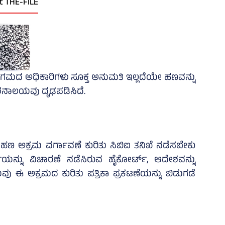
t THE-FILE
 ನಿಗಮದ ಅಧಿಕಾರಿಗಳು ಸೂಕ್ತ ಅನುಮತಿ ಇಲ್ಲದೆಯೇ ಹಣವನ್ನು
ದೇಶನಾಲಯವು ದೃಢಪಡಿಸಿದೆ.
ರುವ ಹಣ ಅಕ್ರಮ ವರ್ಗಾವಣೆ ಕುರಿತು ಸಿಬಿಐ ತನಿಖೆ ನಡೆಸಬೇಕು
್ಜಿಯನ್ನು ವಿಚಾರಣೆ ನಡೆಸಿರುವ ಹೈಕೋರ್ಟ್‌, ಆದೇಶವನ್ನು
ಯವು ಈ ಅಕ್ರಮದ ಕುರಿತು ಪತ್ರಿಕಾ ಪ್ರಕಟಣೆಯನ್ನು ಬಿಡುಗಡೆ