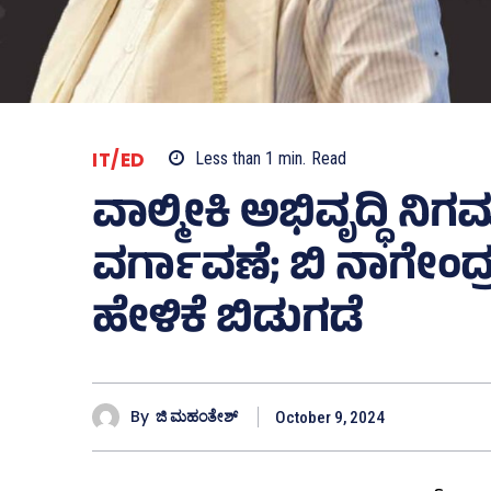
IT/ED
Less than 1
min.
Read
ವಾಲ್ಮೀಕಿ ಅಭಿವೃದ್ಧಿ ನಿ
ವರ್ಗಾವಣೆ; ಬಿ ನಾಗೇಂದ್ರ
ಹೇಳಿಕೆ ಬಿಡುಗಡೆ
By
ಜಿ ಮಹಂತೇಶ್
October 9, 2024