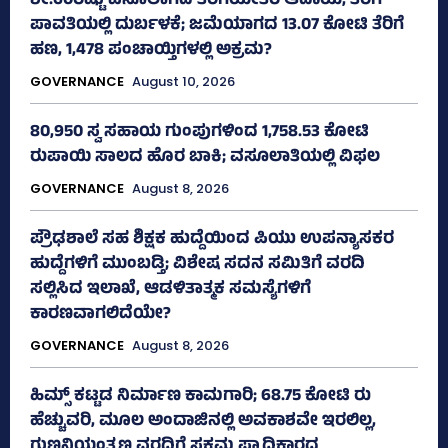
ಶೇ.60ರಷ್ಟು ವಸೂಲಾಗದ ತೆರಿಗೆಯೇತರ ಆದಾಯ, ತೆರಿಗೆ
ಪಾವತಿಯಲ್ಲಿ ದುರ್ಬಳಕೆ; ಜಮೆಯಾಗದ 13.07 ಕೋಟಿ ತೆರಿಗೆ
ಹಣ, 1,478 ಪಂಚಾಯ್ತಿಗಳಲ್ಲಿ ಅಕ್ರಮ?
GOVERNANCE
August 10, 2026
80,950 ಸ್ವ ಸಹಾಯ ಗುಂಪುಗಳಿಂದ 1,758.53 ಕೋಟಿ
ರುಪಾಯಿ ಸಾಲದ ಹೊರ ಬಾಕಿ; ವಸೂಲಾತಿಯಲ್ಲಿ ವಿಫಲ
GOVERNANCE
August 8, 2026
ಪ್ರೌಢಶಾಲೆ ಸಹ ಶಿಕ್ಷಕ ಹುದ್ದೆಯಿಂದ ಪಿಯು ಉಪನ್ಯಾಸಕರ
ಹುದ್ದೆಗಳಿಗೆ ಮುಂಬಡ್ತಿ; ವಿಶೇಷ ಸದನ ಸಮಿತಿಗೆ ವರದಿ
ಸಲ್ಲಿಸಿದ ಇಲಾಖೆ, ಆಡಳಿತಾತ್ಮಕ ಸಮಸ್ಯೆಗಳಿಗೆ
ಕಾರಣವಾಗಲಿದೆಯೇ?
GOVERNANCE
August 8, 2026
ಹಿಮ್ಸ್‌ ಕಟ್ಟಡ ನಿರ್ಮಾಣ ಕಾಮಗಾರಿ; 68.75 ಕೋಟಿ ರು
ಹೆಚ್ಚುವರಿ, ಮೂಲ ಅಂದಾಜಿನಲ್ಲಿ ಅವಕಾಶವೇ ಇರಲಿಲ್ಲ,
ಗುಣನಿಯಂತ್ರಣ ವರದಿಗೆ ಸಕ್ಷಮ ಪ್ರಾಧಿಕಾರದ