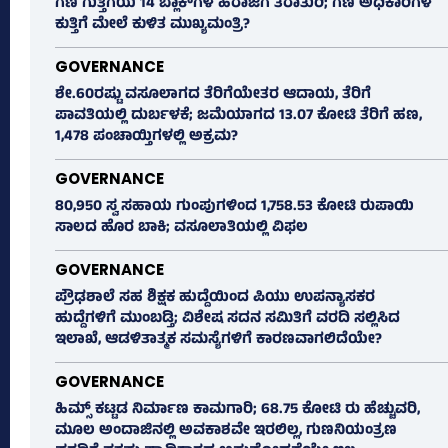
ಗಣಿ ಗುತ್ತಿಗೆಯ 14 ಬ್ಲಾಕ್‌ಗಳ ಹರಾಜಿಗೆ ತರಾತುರಿ; ಗಣಿ ಅಧಿಕಾರಿಗಳ
ಕುತ್ತಿಗೆ ಮೇಲೆ ಕುಳಿತ ಮುಖ್ಯಮಂತ್ರಿ?
GOVERNANCE
ಶೇ.60ರಷ್ಟು ವಸೂಲಾಗದ ತೆರಿಗೆಯೇತರ ಆದಾಯ, ತೆರಿಗೆ
ಪಾವತಿಯಲ್ಲಿ ದುರ್ಬಳಕೆ; ಜಮೆಯಾಗದ 13.07 ಕೋಟಿ ತೆರಿಗೆ ಹಣ,
1,478 ಪಂಚಾಯ್ತಿಗಳಲ್ಲಿ ಅಕ್ರಮ?
GOVERNANCE
80,950 ಸ್ವ ಸಹಾಯ ಗುಂಪುಗಳಿಂದ 1,758.53 ಕೋಟಿ ರುಪಾಯಿ
ಸಾಲದ ಹೊರ ಬಾಕಿ; ವಸೂಲಾತಿಯಲ್ಲಿ ವಿಫಲ
GOVERNANCE
ಪ್ರೌಢಶಾಲೆ ಸಹ ಶಿಕ್ಷಕ ಹುದ್ದೆಯಿಂದ ಪಿಯು ಉಪನ್ಯಾಸಕರ
ಹುದ್ದೆಗಳಿಗೆ ಮುಂಬಡ್ತಿ; ವಿಶೇಷ ಸದನ ಸಮಿತಿಗೆ ವರದಿ ಸಲ್ಲಿಸಿದ
ಇಲಾಖೆ, ಆಡಳಿತಾತ್ಮಕ ಸಮಸ್ಯೆಗಳಿಗೆ ಕಾರಣವಾಗಲಿದೆಯೇ?
GOVERNANCE
ಹಿಮ್ಸ್‌ ಕಟ್ಟಡ ನಿರ್ಮಾಣ ಕಾಮಗಾರಿ; 68.75 ಕೋಟಿ ರು ಹೆಚ್ಚುವರಿ,
ಮೂಲ ಅಂದಾಜಿನಲ್ಲಿ ಅವಕಾಶವೇ ಇರಲಿಲ್ಲ, ಗುಣನಿಯಂತ್ರಣ