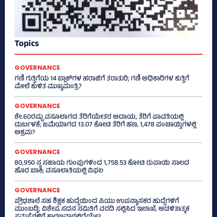
Topics
GOVERNANCE
ಗಣಿ ಗುತ್ತಿಗೆಯ 14 ಬ್ಲಾಕ್‌ಗಳ ಹರಾಜಿಗೆ ತರಾತುರಿ; ಗಣಿ ಅಧಿಕಾರಿಗಳ ಕುತ್ತಿಗೆ
ಮೇಲೆ ಕುಳಿತ ಮುಖ್ಯಮಂತ್ರಿ?
GOVERNANCE
ಶೇ.60ರಷ್ಟು ವಸೂಲಾಗದ ತೆರಿಗೆಯೇತರ ಆದಾಯ, ತೆರಿಗೆ ಪಾವತಿಯಲ್ಲಿ
ದುರ್ಬಳಕೆ; ಜಮೆಯಾಗದ 13.07 ಕೋಟಿ ತೆರಿಗೆ ಹಣ, 1,478 ಪಂಚಾಯ್ತಿಗಳಲ್ಲಿ
ಅಕ್ರಮ?
GOVERNANCE
80,950 ಸ್ವ ಸಹಾಯ ಗುಂಪುಗಳಿಂದ 1,758.53 ಕೋಟಿ ರುಪಾಯಿ ಸಾಲದ
ಹೊರ ಬಾಕಿ; ವಸೂಲಾತಿಯಲ್ಲಿ ವಿಫಲ
GOVERNANCE
ಪ್ರೌಢಶಾಲೆ ಸಹ ಶಿಕ್ಷಕ ಹುದ್ದೆಯಿಂದ ಪಿಯು ಉಪನ್ಯಾಸಕರ ಹುದ್ದೆಗಳಿಗೆ
ಮುಂಬಡ್ತಿ; ವಿಶೇಷ ಸದನ ಸಮಿತಿಗೆ ವರದಿ ಸಲ್ಲಿಸಿದ ಇಲಾಖೆ, ಆಡಳಿತಾತ್ಮಕ