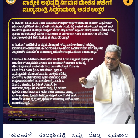
‘ಚುನಾವಣೆ ಸಂದರ್ಭದಲ್ಲಿ ಇಷ್ಟು ದೊಡ್ಡ ಪ್ರಮಾಣದ