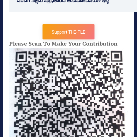
ವರದಿಗೆ ಸಕ್ಷಮ ಪ್ರಾಧಿಕಾರದ ಅನುಮೋದನೆಯೇ ಇಲ್ಲ
Support THE-FILE
Please Scan To Make Your Contribution