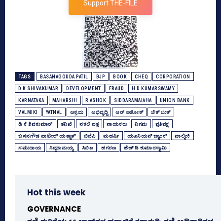
Support THE-FILE
TAGS
BASANAGOUDA PATIL
BJP
BOOK
CHEQ
CORPORATION
D K SHIVAKUMAR
DEVELOPMENT
FRAUD
H D KUMARSWAMY
KARNATAKA
MAHARSHI
R ASHOK
SIDDARAMAIAHA
UNION BANK
VALMIKI
YATNAL
ಅಕ್ರಮ
ಅಭಿವೃದ್ದಿ
ಆರ್‌ ಅಶೋಕ್‌
ಚೆಕ್‌ ಬುಕ್‌
ಡಿ ಕೆ ಶಿವಕುಮಾರ್
ತನಿಖೆ
ನಕಲಿ ಪತ್ರ
ನಾಯಕರು
ನಿಗಮ
ಪ್ರತಿಪಕ್ಷ
ಬಸನಗೌಡ ಪಾಟೀಲ್‌ ಯತ್ನಾಳ್‌
ಬಿಜೆಪಿ
ಮಹರ್ಷಿ
ಯೂನಿಯನ್‌ ಬ್ಯಾಂಕ್‌
ವಾಲ್ಮೀಕಿ
ಸಮುದಾಯ
ಸಿದ್ದರಾಮಯ್ಯ
ಸಿಬಿಐ
ಹಗರಣ
ಹೆಚ್‌ ಡಿ ಕುಮಾರಸ್ವಾಮಿ
Hot this week
GOVERNANCE