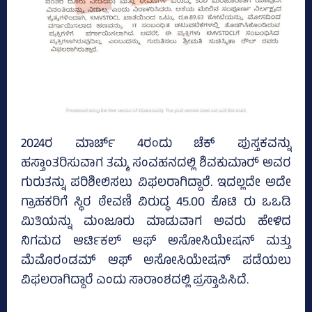
2024ರ ಮಾರ್ಚ್‌ 4ರಂದು ಚೆಕ್ ಪುಸ್ತಕವನ್ನು
ಹಸ್ತಾಂತರಿಸುವಾಗ ತಮ್ಮ ಸಂವಹನದಲ್ಲಿ ಶಿವಕುಮಾರ್‍‌ ಅವರ
ಗುರುತನ್ನು ಪರಿಶೀಲಿಸಲು ವಿಫಲರಾಗಿದ್ದಾರೆ. ಇದಲ್ಲದೇ ಅದೇ
ಗ್ರಾಹಕರಿಗೆ ಸ್ಥಿರ ಠೇವಣಿ ವಿರುದ್ಧ 45.00 ಕೊಟಿ ರು ಒಒಡಿ
ಮಿತಿಯನ್ನು ಮಂಜೂರು ಮಾಡುವಾಗ ಅವರು ಹೇಳಿದ
ನಿಗಮದ ಆರ್ಟಿಕಲ್‌ ಆಫ್‌ ಅಸೋಸಿಯೇಷನ್‌ ಮತ್ತು
ಮೆಮೊರಂಡಮ್‌ ಆಫ್‌ ಅಸೋಸಿಯೇಷನ್‌ ಪಡೆಯಲು
ವಿಫಲರಾಗಿದ್ದಾರೆ ಎಂದು ಸಾರಾಂಶದಲ್ಲಿ ಪ್ರಸ್ತಾಪಿಸಿದೆ.