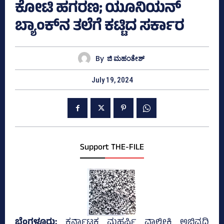
ಕೋಟಿ ಹಗರಣ; ಯೂನಿಯನ್‌
ಬ್ಯಾಂಕ್‌ನ ತಲೆಗೆ ಕಟ್ಟಿದ ಸರ್ಕಾರ
By
ಜಿ ಮಹಂತೇಶ್
July 19, 2024
Support THE-FILE
ಬೆಂಗಳೂರು;
ಕರ್ನಾಟಕ ಮಹರ್ಷಿ ವಾಲ್ಮೀಕಿ ಅಭಿವೃದ್ದಿ