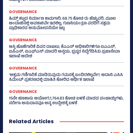
ಸಮಸ್ಯೆಗಳಿಗೆ ಕಾರಣವಾಗಲಿದೆಯೇ?
GOVERNANCE
ಹಿಮ್ಸ್‌ ಕಟ್ಟಡ ನಿರ್ಮಾಣ ಕಾಮಗಾರಿ; 68.75 ಕೋಟಿ ರು ಹೆಚ್ಚುವರಿ, ಮೂಲ
ಅಂದಾಜಿನಲ್ಲಿ ಅವಕಾಶವೇ ಇರಲಿಲ್ಲ, ಗುಣನಿಯಂತ್ರಣ ವರದಿಗೆ ಸಕ್ಷಮ
ಪ್ರಾಧಿಕಾರದ ಅನುಮೋದನೆಯೇ ಇಲ್ಲ
GOVERNANCE
ಆಸ್ತಿ ಹೊಣೆಗಾರಿಕೆ ವಿವರ ದಾಖಲು; ಕೆಎಎಸ್ ಅಧಿಕಾರಿಗಳಿಗೂ ಐಎಎಸ್‌,
ಐಪಿಎಸ್‌, ಐಎಫ್‌ಎಸ್‌ ಮಾದರಿ ಅನ್ವಯ, ಭ್ರಷ್ಟರ ನಿದ್ದೆಗೆಡಿಸಿತು ಪ್ರಜಾಸೇವಾ
ಇಲಾಖೆ ಆದೇಶ
GOVERNANCE
‘ಅಕ್ರಮ ಗಣಿಗಾರಿಕೆ ಮಾಡಿರುವುದು ಗಮನಕ್ಕೆ ಬಂದಿರಲಿಲ್ಲವೇ?; ಅದಾನಿ ಎಸಿಸಿ
ಸಿಮೆಂಟ್ ಪ್ರಕರಣದಲ್ಲಿ ಮಾಹಿತಿ ಕೋರಿದ ಆರ್ಥಿಕ ಇಲಾಖೆ
GOVERNANCE
15ನೇ ಹಣಕಾಸು ಆಯೋಗ;1,764.83 ಕೋಟಿ ಬಳಕೆ ಮಾಡದ ಪಂಚಾಯ್ತಿಗಳು,
ನರೇಗಾ ಅನುದಾನವೂ ಅನ್ಯ ಉದ್ದೇಶಕ್ಕೆ ಬಳಕೆ
Related Articles