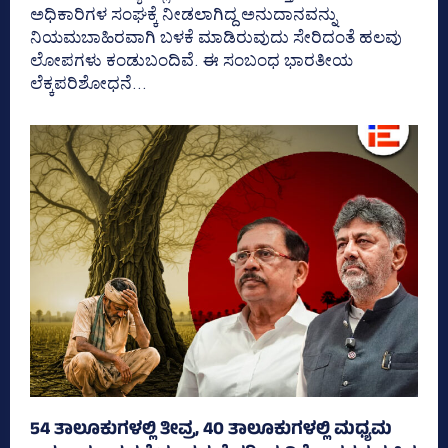
ಅಧಿಕಾರಿಗಳ ಸಂಘಕ್ಕೆ ನೀಡಲಾಗಿದ್ದ ಅನುದಾನವನ್ನು
ನಿಯಮಬಾಹಿರವಾಗಿ ಬಳಕೆ ಮಾಡಿರುವುದು ಸೇರಿದಂತೆ ಹಲವು
ಲೋಪಗಳು ಕಂಡುಬಂದಿವೆ. ಈ ಸಂಬಂಧ ಭಾರತೀಯ
ಲೆಕ್ಕಪರಿಶೋಧನೆ...
54 ತಾಲೂಕುಗಳಲ್ಲಿ ತೀವ್ರ, 40 ತಾಲೂಕುಗಳಲ್ಲಿ ಮಧ್ಯಮ