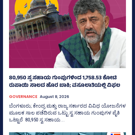
80,950 ಸ್ವ ಸಹಾಯ ಗುಂಪುಗಳಿಂದ 1,758.53 ಕೋಟಿ
ರುಪಾಯಿ ಸಾಲದ ಹೊರ ಬಾಕಿ; ವಸೂಲಾತಿಯಲ್ಲಿ ವಿಫಲ
GOVERNANCE
August 8, 2026
ಬೆಂಗಳೂರು; ಕೇಂದ್ರ ಮತ್ತು ರಾಜ್ಯ ಸರ್ಕಾರದ ವಿವಿಧ ಯೋಜನೆಗಳ
ಮೂಲಕ ಸಾಲ ಪಡೆದಿರುವ ಒಟ್ಟು ಸ್ವ ಸಹಾಯ ಗುಂಪುಗಳ ಪೈಕಿ
ಒಟ್ಟಾರೆ 80,950 ಸ್ವ ಸಹಾಯ...