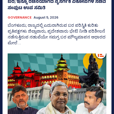
ಬರ; ಇನ್ನೂ ರಚನೆಯಾಗದ ನೈಸರ್ಗಿಕ ವಿಕೋಪಗಳ ಸಚಿವ
ಸಂಪುಟ ಉಪ ಸಮಿತಿ
GOVERNANCE
August 5, 2026
ಬೆಂಗಳೂರು; ರಾಜ್ಯದಲ್ಲಿ ಎದುರಾಗಿರುವ ಬರ ಪರಿಸ್ಥಿತಿ ಕುರಿತು
ಪ್ರತಿಪಕ್ಷಗಳು ಜಿಲ್ಲಾವಾರು, ಪ್ರದೇಶವಾರು ಭೇಟಿ ನೀಡಿ ಪರಿಶೀಲನೆ
ನಡೆಸುತ್ತಿರುವ ನಡುವೆಯೇ ಸಮಗ್ರ ಬರ ಮೌಲ್ಯಮಾಪನ ಆಧಾರದ
ಮೇಲೆ...