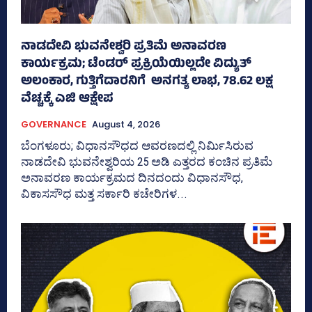
ನಾಡದೇವಿ ಭುವನೇಶ್ವರಿ ಪ್ರತಿಮೆ ಅನಾವರಣ
ಕಾರ್ಯಕ್ರಮ; ಟೆಂಡರ್ ಪ್ರಕ್ರಿಯೆಯಿಲ್ಲದೇ ವಿದ್ಯುತ್‌
ಅಲಂಕಾರ, ಗುತ್ತಿಗೆದಾರನಿಗೆ ಅನಗತ್ಯ ಲಾಭ, 78.62 ಲಕ್ಷ
ವೆಚ್ಚಕ್ಕೆ ಎಜಿ ಆಕ್ಷೇಪ
GOVERNANCE
August 4, 2026
ಬೆಂಗಳೂರು; ವಿಧಾನಸೌಧದ ಆವರಣದಲ್ಲಿ ನಿರ್ಮಿಸಿರುವ
ನಾಡದೇವಿ ಭುವನೇಶ್ವರಿಯ 25 ಅಡಿ ಎತ್ತರದ ಕಂಚಿನ ಪ್ರತಿಮೆ
ಅನಾವರಣ ಕಾರ್ಯಕ್ರಮದ ದಿನದಂದು ವಿಧಾನಸೌಧ,
ವಿಕಾಸಸೌಧ ಮತ್ತ ಸರ್ಕಾರಿ ಕಚೇರಿಗಳ...