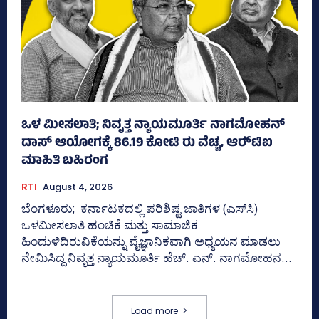
ಒಳ ಮೀಸಲಾತಿ; ನಿವೃತ್ತ ನ್ಯಾಯಮೂರ್ತಿ ನಾಗಮೋಹನ್
ದಾಸ್ ಆಯೋಗಕ್ಕೆ 86.19 ಕೋಟಿ ರು ವೆಚ್ಚ, ಆರ್‍‌ಟಿಐ
ಮಾಹಿತಿ ಬಹಿರಂಗ
RTI
August 4, 2026
ಬೆಂಗಳೂರು; ಕರ್ನಾಟಕದಲ್ಲಿ ಪರಿಶಿಷ್ಟ ಜಾತಿಗಳ (ಎಸ್‌ಸಿ)
ಒಳಮೀಸಲಾತಿ ಹಂಚಿಕೆ ಮತ್ತು ಸಾಮಾಜಿಕ
ಹಿಂದುಳಿದಿರುವಿಕೆಯನ್ನು ವೈಜ್ಞಾನಿಕವಾಗಿ ಅಧ್ಯಯನ ಮಾಡಲು
ನೇಮಿಸಿದ್ದ ನಿವೃತ್ತ ನ್ಯಾಯಮೂರ್ತಿ ಹೆಚ್. ಎನ್. ನಾಗಮೋಹನ...
Load more