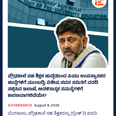
ಪ್ರೌಢಶಾಲೆ ಸಹ ಶಿಕ್ಷಕ ಹುದ್ದೆಯಿಂದ ಪಿಯು ಉಪನ್ಯಾಸಕರ
ಹುದ್ದೆಗಳಿಗೆ ಮುಂಬಡ್ತಿ; ವಿಶೇಷ ಸದನ ಸಮಿತಿಗೆ ವರದಿ
ಸಲ್ಲಿಸಿದ ಇಲಾಖೆ, ಆಡಳಿತಾತ್ಮಕ ಸಮಸ್ಯೆಗಳಿಗೆ
ಕಾರಣವಾಗಲಿದೆಯೇ?
GOVERNANCE
August 8, 2026
ಬೆಂಗಳೂರು; ಪ್ರೌಢಶಾಲೆ ಸಹ ಶಿಕ್ಷಕರನ್ನು (ಗ್ರೇಡ್‌ 2) ಪದವಿ