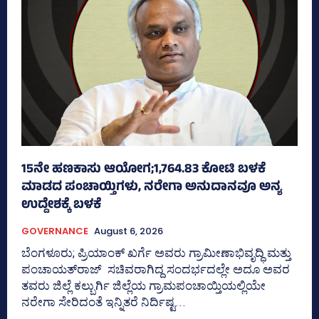
15ನೇ ಹಣಕಾಸು ಆಯೋಗ;1,764.83 ಕೋಟಿ ಬಳಕೆ
ಮಾಡದ ಪಂಚಾಯ್ತಿಗಳು, ನರೇಗಾ ಅನುದಾನವೂ ಅನ್ಯ
ಉದ್ದೇಶಕ್ಕೆ ಬಳಕೆ
GOVERNANCE
August 6, 2026
ಬೆಂಗಳೂರು; ಪ್ರಿಯಾಂಕ್‌ ಖರ್ಗೆ ಅವರು ಗ್ರಾಮೀಣಾಭಿವೃದ್ಧಿ ಮತ್ತು
ಪಂಚಾಯತ್‌ರಾಜ್‌ ಸಚಿವರಾಗಿದ್ದ ಸಂದರ್ಭದಲ್ಲೇ ಅದೂ ಅವರ
ತವರು ಜಿಲ್ಲೆ ಕಲ್ಬುರ್ಗಿ ಜಿಲ್ಲೆಯ ಗ್ರಾಮಪಂಚಾಯ್ತಿಯಲ್ಲಿಯೇ
ನರೇಗಾ ಸೇರಿದಂತೆ ಇನ್ನಿತರೆ ನಿರ್ದಿಷ್ಟ...