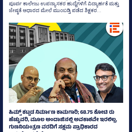
ಪೂರ್ವ ಕಾಲೇಜು ಉಪನ್ಯಾಸಕರ ಹುದ್ದೆಗಳಿಗೆ ವಿದ್ಯಾರ್ಹತೆ ಮತ್ತು
ಜೇ‍ಷ್ಠತೆ ಆಧಾರದ ಮೇಲೆ ಮುಂಬಡ್ತಿ ಪಡೆದ ಶಿಕ್ಷಕರ...
ಹಿಮ್ಸ್‌ ಕಟ್ಟಡ ನಿರ್ಮಾಣ ಕಾಮಗಾರಿ; 68.75 ಕೋಟಿ ರು
ಹೆಚ್ಚುವರಿ, ಮೂಲ ಅಂದಾಜಿನಲ್ಲಿ ಅವಕಾಶವೇ ಇರಲಿಲ್ಲ,
ಗುಣನಿಯಂತ್ರಣ ವರದಿಗೆ ಸಕ್ಷಮ ಪ್ರಾಧಿಕಾರದ