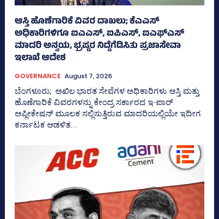
ಆಸ್ತಿ ಹೊಣೆಗಾರಿಕೆ ವಿವರ ದಾಖಲು; ಕೆಎಎಸ್
ಅಧಿಕಾರಿಗಳಿಗೂ ಐಎಎಸ್‌, ಐಪಿಎಸ್‌, ಐಎಫ್‌ಎಸ್‌
ಮಾದರಿ ಅನ್ವಯ, ಭ್ರಷ್ಟರ ನಿದ್ದೆಗೆಡಿಸಿತು ಪ್ರಜಾಸೇವಾ
ಇಲಾಖೆ ಆದೇಶ
GOVERNANCE
August 7, 2026
ಬೆಂಗಳೂರು; ಅಖಿಲ ಭಾರತ ಸೇವೆಗಳ ಅಧಿಕಾರಿಗಳು ಆಸ್ತಿ ಮತ್ತು
ಹೊಣೆಗಾರಿಕೆ ವಿವರಗಳನ್ನು ಕೇಂದ್ರ ಸರ್ಕಾರದ ಇ-ಪಾರ್
ಅಪ್ಲೀಕೇಷನ್‌ ಮೂಲಕ ಸಲ್ಲಿಸುತ್ತಿರುವ ಮಾದರಿಯಲ್ಲಿಯೇ ಇದೀಗ
ಕರ್ನಾಟಕ ಆಡಳಿತ...