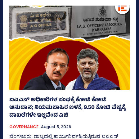
ಐಎಎಸ್‌ ಅಧಿಕಾರಿಗಳ ಸಂಘಕ್ಕೆ ಕೋಟಿ ಕೋಟಿ
ಅನುದಾನ; ನಿಯಮಬಾಹಿರ ಬಳಕೆ, 9.50 ಕೋಟಿ ವೆಚ್ಚಕ್ಕೆ
ದಾಖಲೆಗಳೇ ಇಲ್ಲವೆಂದ ಎಜಿ
GOVERNANCE
August 5, 2026
ಬೆಂಗಳೂರು; ರಾಜ್ಯದಲ್ಲಿ ಕಾರ್ಯನಿರ್ವಹಿಸುತ್ತಿರುವ ಐಎಎಸ್‌