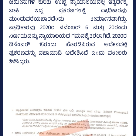
ಜಮೀನುಗಳ ಕುರಿತು ಉಚ್ಛ ನ್ಯಾಯಾಲಯದಲ್ಲಿ ಇತ್ಯರ್ಥಕ್ಕೆ
ಬಾಕಿ ಇದ್ದ ಪ್ರಕರಣಗಳಲ್ಲಿ ಪ್ರಾಧಿಕಾರವು
ಮುಂದುವರೆಯಬಾರದೆಂದು ತೀರ್ಮಾನವಾಗಿತ್ತು.
ಪ್ರಾಧಿಕಾರವು 2020ರ ನವೆಂಬರ್‍‌ 6 ಮತ್ತು 20ರಂದು
ನಿರ್ಣಯವನ್ನು ನ್ಯಾಯಾಲಯದ ಗಮನಕ್ಕೆ ತರಲಾಗಿದೆ. 2020ರ
ಡಿಸೆಂಬರ್‍‌ 15ರಂದು ಹೊರಡಿಸಿರುವ ಆದೇಶದಲ್ಲಿ
ಪ್ರಕರಣವನ್ನು ವಜಾಮಾಡಿ ಆದೇಶಿಸಿದೆ ಎಂದು ವಕೀಲರು
ತಿಳಿಸಿದ್ದರು.