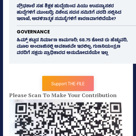
ಪ್ರೌಢಶಾಲೆ ಸಹ ಶಿಕ್ಷಕ ಹುದ್ದೆಯಿಂದ ಪಿಯು ಉಪನ್ಯಾಸಕರ
ಹುದ್ದೆಗಳಿಗೆ ಮುಂಬಡ್ತಿ; ವಿಶೇಷ ಸದನ ಸಮಿತಿಗೆ ವರದಿ ಸಲ್ಲಿಸಿದ
ಇಲಾಖೆ, ಆಡಳಿತಾತ್ಮಕ ಸಮಸ್ಯೆಗಳಿಗೆ ಕಾರಣವಾಗಲಿದೆಯೇ?
GOVERNANCE
ಹಿಮ್ಸ್‌ ಕಟ್ಟಡ ನಿರ್ಮಾಣ ಕಾಮಗಾರಿ; 68.75 ಕೋಟಿ ರು ಹೆಚ್ಚುವರಿ,
ಮೂಲ ಅಂದಾಜಿನಲ್ಲಿ ಅವಕಾಶವೇ ಇರಲಿಲ್ಲ, ಗುಣನಿಯಂತ್ರಣ
ವರದಿಗೆ ಸಕ್ಷಮ ಪ್ರಾಧಿಕಾರದ ಅನುಮೋದನೆಯೇ ಇಲ್ಲ
Support THE-FILE
Please Scan To Make Your Contribution