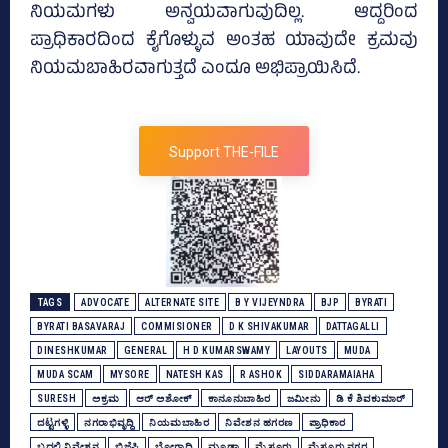
ನಿಯಮಗಳು ಅನ್ವಯವಾಗುವುದಿಲ್ಲ. ಆದ್ದರಿಂದ
ಪ್ರಾಧಿಕಾರದಿಂದ ಕೈಗೊಳ್ಳುವ ಅಂತಹ ಯಾವುದೇ ಕ್ರಮವು
ನಿಯಮಬಾಹಿರವಾಗುತ್ತದೆ ಎಂದೂ ಅಭಿಪ್ರಾಯಿಸಿದೆ.
Support THE-FILE
TAGS
ADVOCATE
ALTERNATE SITE
B Y VIJEYNDRA
BJP
BYRATI
BYRATI BASAVARAJ
COMMISIONER
D K SHIVAKUMAR
DATTAGALLI
DINESHKUMAR
GENERAL
H D KUMARSWAMY
LAYOUTS
MUDA
MUDA SCAM
MYSORE
NATESH KAS
R ASHOK
SIDDARAMAIAHA
SURESH
ಅಕ್ರಮ
ಆರ್‌ ಅಶೋಕ್‌
ಕಾನೂನುಬಾಹಿರ
ಜಮೀನು
ಡಿ ಕೆ ಶಿವಕುಮಾರ್
ದಟ್ಟಗಳ್ಳಿ
ನಗರಾಭಿವೃದ್ದಿ
ನಿಯಮಬಾಹಿರ
ನಿವೇಶನ ಹಗರಣ
ಪ್ರಾಧಿಕಾರ
ಬದಲಿ ನಿವೇಶನ
ಬಿಜೆಪಿ
ಬೋಗಾದಿ
ಮೂಡಾ
ಮೈಸೂರು
ಮೈಸೂರು ನಗರ