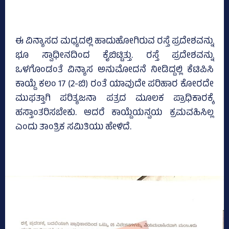
ಈ ವಿನ್ಯಾಸದ ಮಧ್ಯದಲ್ಲಿ ಹಾದುಹೋಗಿರುವ ರಸ್ತೆ ಪ್ರದೇಶವನ್ನು
ಭೂ ಸ್ವಾಧೀನದಿಂದ ಕೈಬಿಟ್ಟಿತ್ತು. ರಸ್ತೆ ಪ್ರದೇಶವನ್ನು
ಒಳಗೊಂಡಂತೆ ವಿನ್ಯಾಸ ಅನುಮೋದನೆ ನೀಡಿದ್ದಲ್ಲಿ ಕೆಟಿಪಿಸಿ
ಕಾಯ್ದೆ ಕಲಂ 17 (2-ಬಿ) ರಂತೆ ಯಾವುದೇ ಪರಿಹಾರ ಕೋರದೇ
ಮುಫತ್ತಾಗಿ ಪರಿತ್ಯಜನಾ ಪತ್ರದ ಮೂಲಕ ಪ್ರಾಧಿಕಾರಕ್ಕೆ
ಹಸ್ತಾಂತರಿಸಬೇಕು. ಆದರೆ ಕಾಯ್ದೆಯನ್ವಯ ಕ್ರಮವಹಿಸಿಲ್ಲ
ಎಂದು ತಾಂತ್ರಿಕ ಸಮಿತಿಯು ಹೇಳಿದೆ.