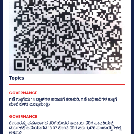
Topics
GOVERNANCE
ಗಣಿ ಗುತ್ತಿಗೆಯ 14 ಬ್ಲಾಕ್‌ಗಳ ಹರಾಜಿಗೆ ತರಾತುರಿ; ಗಣಿ ಅಧಿಕಾರಿಗಳ ಕುತ್ತಿಗೆ
ಮೇಲೆ ಕುಳಿತ ಮುಖ್ಯಮಂತ್ರಿ?
GOVERNANCE
ಶೇ.60ರಷ್ಟು ವಸೂಲಾಗದ ತೆರಿಗೆಯೇತರ ಆದಾಯ, ತೆರಿಗೆ ಪಾವತಿಯಲ್ಲಿ
ದುರ್ಬಳಕೆ; ಜಮೆಯಾಗದ 13.07 ಕೋಟಿ ತೆರಿಗೆ ಹಣ, 1,478 ಪಂಚಾಯ್ತಿಗಳಲ್ಲಿ
ಅಕ್ರಮ?