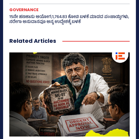
GOVERNANCE
15ನೇ ಹಣಕಾಸು ಆಯೋಗ;1,764.83 ಕೋಟಿ ಬಳಕೆ ಮಾಡದ ಪಂಚಾಯ್ತಿಗಳು,
ನರೇಗಾ ಅನುದಾನವೂ ಅನ್ಯ ಉದ್ದೇಶಕ್ಕೆ ಬಳಕೆ
Related Articles