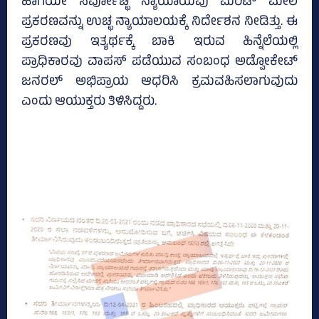
ಹಾಗೆಯೇ ಸರ್ವೋಚ್ಛ ನ್ಯಾಯಾಯವು ಮೆರಿಟ್‌ ಮೇಲೆ
ಪ್ರಕರಣವನ್ನು ಉಚ್ಛ ನ್ಯಾಯಾಲಯಕ್ಕೆ ನಿರ್ದೇಶನ ನೀಡಿತ್ತು. ಈ
ಪ್ರಕರಣವು ಇತ್ಯರ್ಥಕ್ಕೆ ಬಾಕಿ ಇರುವ ಹಿನ್ನೆಲೆಯಲ್ಲಿ
ಪ್ರಾಧಿಕಾರವು ವಾಪಸ್‌ ಪಡೆಯುವ ಸಂಬಂಧ ಅಡ್ವೋಕೇಟ್‌
ಜನರಲ್‌ ಅಭಿಪ್ರಾಯ ಆಧರಿಸಿ ಕ್ರಮವಹಿಸಲಾಗುವುದು
ಎಂದು ಆಯುಕ್ತರು ತಿಳಿಸಿದ್ದರು.