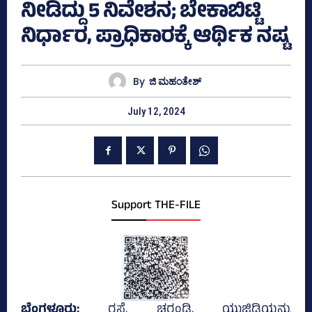
ನೀಡಿದ್ದು 5 ನಿವೇಶನ; ಬೇಕಾಬಿಟ್ಟಿ
ನಿರ್ಧಾರ, ಪ್ರಾಧಿಕಾರಕ್ಕೆ ಆರ್ಥಿಕ ನಷ್ಟ
By
ಜಿ ಮಹಂತೇಶ್
July 12, 2024
Support THE-FILE
ಬೆಂಗಳೂರು;
ರಸ್ತೆ, ಚರಂಡಿ, ಯುಜಿಡಿಯನ್ನು