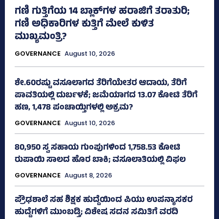
ಗಣಿ ಗುತ್ತಿಗೆಯ 14 ಬ್ಲಾಕ್‌ಗಳ ಹರಾಜಿಗೆ ತರಾತುರಿ;
ಗಣಿ ಅಧಿಕಾರಿಗಳ ಕುತ್ತಿಗೆ ಮೇಲೆ ಕುಳಿತ
ಮುಖ್ಯಮಂತ್ರಿ?
GOVERNANCE
August 10, 2026
ಶೇ.60ರಷ್ಟು ವಸೂಲಾಗದ ತೆರಿಗೆಯೇತರ ಆದಾಯ, ತೆರಿಗೆ
ಪಾವತಿಯಲ್ಲಿ ದುರ್ಬಳಕೆ; ಜಮೆಯಾಗದ 13.07 ಕೋಟಿ ತೆರಿಗೆ
ಹಣ, 1,478 ಪಂಚಾಯ್ತಿಗಳಲ್ಲಿ ಅಕ್ರಮ?
GOVERNANCE
August 10, 2026
80,950 ಸ್ವ ಸಹಾಯ ಗುಂಪುಗಳಿಂದ 1,758.53 ಕೋಟಿ
ರುಪಾಯಿ ಸಾಲದ ಹೊರ ಬಾಕಿ; ವಸೂಲಾತಿಯಲ್ಲಿ ವಿಫಲ
GOVERNANCE
August 8, 2026
ಪ್ರೌಢಶಾಲೆ ಸಹ ಶಿಕ್ಷಕ ಹುದ್ದೆಯಿಂದ ಪಿಯು ಉಪನ್ಯಾಸಕರ
ಹುದ್ದೆಗಳಿಗೆ ಮುಂಬಡ್ತಿ; ವಿಶೇಷ ಸದನ ಸಮಿತಿಗೆ ವರದಿ