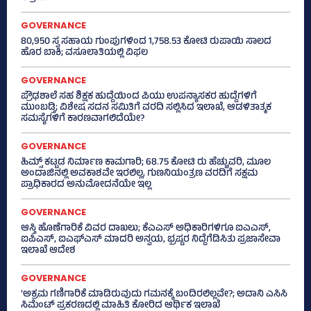
GOVERNANCE
80,950 ಸ್ವ ಸಹಾಯ ಗುಂಪುಗಳಿಂದ 1,758.53 ಕೋಟಿ ರುಪಾಯಿ ಸಾಲದ
ಹೊರ ಬಾಕಿ; ವಸೂಲಾತಿಯಲ್ಲಿ ವಿಫಲ
GOVERNANCE
ಪ್ರೌಢಶಾಲೆ ಸಹ ಶಿಕ್ಷಕ ಹುದ್ದೆಯಿಂದ ಪಿಯು ಉಪನ್ಯಾಸಕರ ಹುದ್ದೆಗಳಿಗೆ
ಮುಂಬಡ್ತಿ; ವಿಶೇಷ ಸದನ ಸಮಿತಿಗೆ ವರದಿ ಸಲ್ಲಿಸಿದ ಇಲಾಖೆ, ಆಡಳಿತಾತ್ಮಕ
ಸಮಸ್ಯೆಗಳಿಗೆ ಕಾರಣವಾಗಲಿದೆಯೇ?
GOVERNANCE
ಹಿಮ್ಸ್‌ ಕಟ್ಟಡ ನಿರ್ಮಾಣ ಕಾಮಗಾರಿ; 68.75 ಕೋಟಿ ರು ಹೆಚ್ಚುವರಿ, ಮೂಲ
ಅಂದಾಜಿನಲ್ಲಿ ಅವಕಾಶವೇ ಇರಲಿಲ್ಲ, ಗುಣನಿಯಂತ್ರಣ ವರದಿಗೆ ಸಕ್ಷಮ
ಪ್ರಾಧಿಕಾರದ ಅನುಮೋದನೆಯೇ ಇಲ್ಲ
GOVERNANCE
ಆಸ್ತಿ ಹೊಣೆಗಾರಿಕೆ ವಿವರ ದಾಖಲು; ಕೆಎಎಸ್ ಅಧಿಕಾರಿಗಳಿಗೂ ಐಎಎಸ್‌,
ಐಪಿಎಸ್‌, ಐಎಫ್‌ಎಸ್‌ ಮಾದರಿ ಅನ್ವಯ, ಭ್ರಷ್ಟರ ನಿದ್ದೆಗೆಡಿಸಿತು ಪ್ರಜಾಸೇವಾ
ಇಲಾಖೆ ಆದೇಶ
GOVERNANCE
‘ಅಕ್ರಮ ಗಣಿಗಾರಿಕೆ ಮಾಡಿರುವುದು ಗಮನಕ್ಕೆ ಬಂದಿರಲಿಲ್ಲವೇ?; ಅದಾನಿ ಎಸಿಸಿ
ಸಿಮೆಂಟ್ ಪ್ರಕರಣದಲ್ಲಿ ಮಾಹಿತಿ ಕೋರಿದ ಆರ್ಥಿಕ ಇಲಾಖೆ