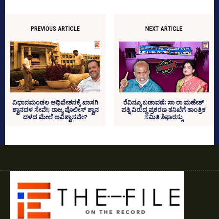
PREVIOUS ARTICLE
NEXT ARTICLE
ವಿಧಾನಮಂಡಲ ಅಧಿವೇಶನಕ್ಕೆ ಖಾಸಗಿ
ರೆವಿನ್ಯೂ ಬಡಾವಣೆ; ಸಾ ರಾ ಮಹೇಶ್‌
ಶ್ವಾನದಳ ಸೇವೆ!; ರಾಜ್ಯ ಪೊಲೀಸ್ ಶ್ವಾನ
ಪತ್ನಿ ವಿರುದ್ಧ ಪ್ರಕರಣ ತನಿಖೆಗೆ ತಾಂತ್ರಿಕ
ದಳದ ಮೇಲೆ ಅವಿಶ್ವಾಸವೇ?
ಸಮಿತಿ ಶಿಫಾರಸ್ಸು