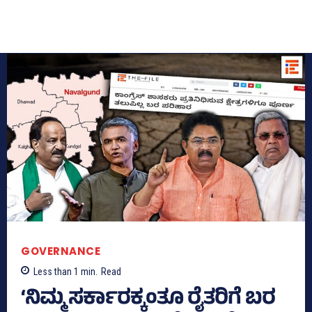
GOVERNANCE
Less than 1
min.
Read
‘ನಿಮ್ಮ ಸರ್ಕಾರಕ್ಕಂತೂ ರೈತರಿಗೆ ಬರ