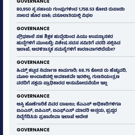
GOVERNANCE
80,950 ಸ್ವ ಸಹಾಯ ಗುಂಪುಗಳಿಂದ 1,758.53 ಕೋಟಿ ರುಪಾಯಿ
ಸಾಲದ ಹೊರ ಬಾಕಿ; ವಸೂಲಾತಿಯಲ್ಲಿ ವಿಫಲ
GOVERNANCE
ಪ್ರೌಢಶಾಲೆ ಸಹ ಶಿಕ್ಷಕ ಹುದ್ದೆಯಿಂದ ಪಿಯು ಉಪನ್ಯಾಸಕರ
ಹುದ್ದೆಗಳಿಗೆ ಮುಂಬಡ್ತಿ; ವಿಶೇಷ ಸದನ ಸಮಿತಿಗೆ ವರದಿ ಸಲ್ಲಿಸಿದ
ಇಲಾಖೆ, ಆಡಳಿತಾತ್ಮಕ ಸಮಸ್ಯೆಗಳಿಗೆ ಕಾರಣವಾಗಲಿದೆಯೇ?
GOVERNANCE
ಹಿಮ್ಸ್‌ ಕಟ್ಟಡ ನಿರ್ಮಾಣ ಕಾಮಗಾರಿ; 68.75 ಕೋಟಿ ರು ಹೆಚ್ಚುವರಿ,
ಮೂಲ ಅಂದಾಜಿನಲ್ಲಿ ಅವಕಾಶವೇ ಇರಲಿಲ್ಲ, ಗುಣನಿಯಂತ್ರಣ
ವರದಿಗೆ ಸಕ್ಷಮ ಪ್ರಾಧಿಕಾರದ ಅನುಮೋದನೆಯೇ ಇಲ್ಲ
GOVERNANCE
ಆಸ್ತಿ ಹೊಣೆಗಾರಿಕೆ ವಿವರ ದಾಖಲು; ಕೆಎಎಸ್ ಅಧಿಕಾರಿಗಳಿಗೂ
ಐಎಎಸ್‌, ಐಪಿಎಸ್‌, ಐಎಫ್‌ಎಸ್‌ ಮಾದರಿ ಅನ್ವಯ, ಭ್ರಷ್ಟರ
ನಿದ್ದೆಗೆಡಿಸಿತು ಪ್ರಜಾಸೇವಾ ಇಲಾಖೆ ಆದೇಶ
GOVERNANCE