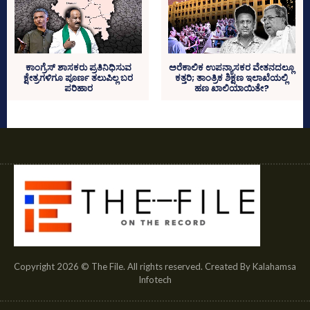
ಕಾಂಗ್ರೆಸ್‌ ಶಾಸಕರು ಪ್ರತಿನಿಧಿಸುವ
ಅರೆಕಾಲಿಕ ಉಪನ್ಯಾಸಕರ ವೇತನದಲ್ಲೂ
ಕ್ಷೇತ್ರಗಳಿಗೂ ಪೂರ್ಣ ತಲುಪಿಲ್ಲ ಬರ
ಕತ್ತರಿ; ತಾಂತ್ರಿಕ ಶಿಕ್ಷಣ ಇಲಾಖೆಯಲ್ಲಿ
ಪರಿಹಾರ
ಹಣ ಖಾಲಿಯಾಯಿತೇ?
Copyright 2026 © The File. All rights reserved. Created By Kalahamsa
Infotech