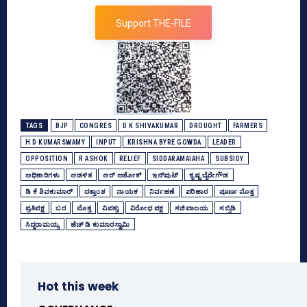
Support THE-FILE
TAGS
BJP
CONGRES
D K SHIVAKUMAR
DROUGHT
FARMERS
H D KUMARSWAMY
INPUT
KRISHNA BYRE GOWDA
LEADER
OPPOSITION
R ASHOK
RELIEF
SIDDARAMAIAHA
SUBSIDY
ಅಧಿಕಾರಿಗಳು
ಆಡಳಿತ
ಆರ್‌ ಅಶೋಕ್‌
ಇನ್‌ಪುಟ್‌
ಕೃಷ್ಣ ಬೈರೇಗೌಡ
ಡಿ ಕೆ ಶಿವಕುಮಾರ್
ದತ್ತಾಂಶ
ನಾಯಕ
ನಿರ್ವಹಣೆ
ಪರಿಹಾರ
ಪೂರ್ಣ ಮೊತ್ತ
ಪ್ರತಿಪಕ್ಷ
ಬರ
ಮೊತ್ತ
ವಿಪತ್ತು
ವಿರೋಧ ಪಕ್ಷ
ಸಚಿವಾಲಯ
ಸಬ್ಸಿಡಿ
ಸಿದ್ದರಾಮಯ್ಯ
ಹೆಚ್‌ ಡಿ ಕುಮಾರಸ್ವಾಮಿ
Hot this week