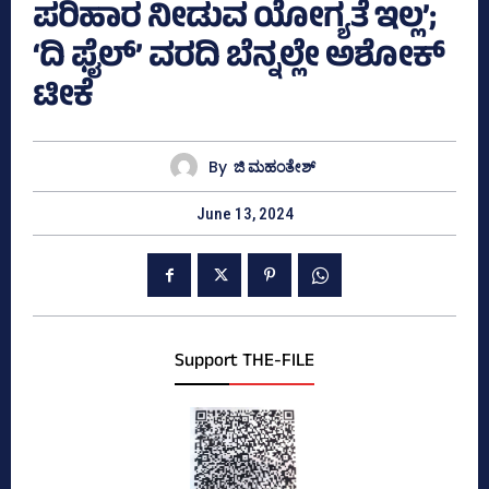
ಪರಿಹಾರ ನೀಡುವ ಯೋಗ್ಯತೆ ಇಲ್ಲ’;
‘ದಿ ಫೈಲ್‌’ ವರದಿ ಬೆನ್ನಲ್ಲೇ ಅಶೋಕ್‌
ಟೀಕೆ
By
ಜಿ ಮಹಂತೇಶ್
June 13, 2024
Support THE-FILE