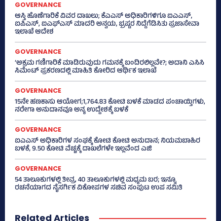
GOVERNANCE
ಆಸ್ತಿ ಹೊಣೆಗಾರಿಕೆ ವಿವರ ದಾಖಲು; ಕೆಎಎಸ್ ಅಧಿಕಾರಿಗಳಿಗೂ ಐಎಎಸ್‌,
ಐಪಿಎಸ್‌, ಐಎಫ್‌ಎಸ್‌ ಮಾದರಿ ಅನ್ವಯ, ಭ್ರಷ್ಟರ ನಿದ್ದೆಗೆಡಿಸಿತು ಪ್ರಜಾಸೇವಾ
ಇಲಾಖೆ ಆದೇಶ
GOVERNANCE
‘ಅಕ್ರಮ ಗಣಿಗಾರಿಕೆ ಮಾಡಿರುವುದು ಗಮನಕ್ಕೆ ಬಂದಿರಲಿಲ್ಲವೇ?; ಅದಾನಿ ಎಸಿಸಿ
ಸಿಮೆಂಟ್ ಪ್ರಕರಣದಲ್ಲಿ ಮಾಹಿತಿ ಕೋರಿದ ಆರ್ಥಿಕ ಇಲಾಖೆ
GOVERNANCE
15ನೇ ಹಣಕಾಸು ಆಯೋಗ;1,764.83 ಕೋಟಿ ಬಳಕೆ ಮಾಡದ ಪಂಚಾಯ್ತಿಗಳು,
ನರೇಗಾ ಅನುದಾನವೂ ಅನ್ಯ ಉದ್ದೇಶಕ್ಕೆ ಬಳಕೆ
GOVERNANCE
ಐಎಎಸ್‌ ಅಧಿಕಾರಿಗಳ ಸಂಘಕ್ಕೆ ಕೋಟಿ ಕೋಟಿ ಅನುದಾನ; ನಿಯಮಬಾಹಿರ
ಬಳಕೆ, 9.50 ಕೋಟಿ ವೆಚ್ಚಕ್ಕೆ ದಾಖಲೆಗಳೇ ಇಲ್ಲವೆಂದ ಎಜಿ
GOVERNANCE
54 ತಾಲೂಕುಗಳಲ್ಲಿ ತೀವ್ರ, 40 ತಾಲೂಕುಗಳಲ್ಲಿ ಮಧ್ಯಮ ಬರ; ಇನ್ನೂ
ರಚನೆಯಾಗದ ನೈಸರ್ಗಿಕ ವಿಕೋಪಗಳ ಸಚಿವ ಸಂಪುಟ ಉಪ ಸಮಿತಿ
Related Articles