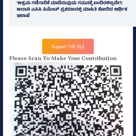
‘ಅಕ್ರಮ ಗಣಿಗಾರಿಕೆ ಮಾಡಿರುವುದು ಗಮನಕ್ಕೆ ಬಂದಿರಲಿಲ್ಲವೇ?;
ಅದಾನಿ ಎಸಿಸಿ ಸಿಮೆಂಟ್ ಪ್ರಕರಣದಲ್ಲಿ ಮಾಹಿತಿ ಕೋರಿದ ಆರ್ಥಿಕ
ಇಲಾಖೆ
Support THE-FILE
Please Scan To Make Your Contribution