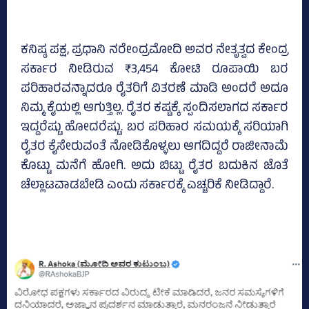
ಕನಿಷ್ಠ ಪಕ್ಷ, ಪ್ರಧಾನಿ ನರೇಂದ್ರಮೋದಿ ಅವರ ನೇತೃತ್ವದ ಕೇಂದ್ರ
ಸರ್ಕಾರ ನೀಡಿರುವ ₹3,454 ಕೋಟಿ ರೂಪಾಯಿ ಬರ
ಪರಿಹಾರವನ್ನಾದರೂ ರೈತರಿಗೆ ವಿತರಣೆ ಮಾಡಿ ಅಂದರೆ ಅದೂ
ನಿಮ್ಮ ಕೈಯಲ್ಲಿ ಆಗುತ್ತಿಲ್ಲ. ರೈತರ ಕಷ್ಟಕ್ಕೆ ಸ್ಪಂದಿಸಲಾಗದ ಸರ್ಕಾರ
ಇದ್ದರೆಷ್ಟು ಹೋದರೆಷ್ಟು. ಬರ ಪರಿಹಾರ ಸಮಯಕ್ಕೆ ಸರಿಯಾಗಿ
ರೈತರ ಕೈಸೇರುವಂತೆ ನೋಡಿಕೊಳ್ಳಲು ಆಗದಿದ್ದರೆ ರಾಜೀನಾಮೆ
ಕೊಟ್ಟು ಮನೆಗೆ ಹೋಗಿ. ಅದು ಬಿಟ್ಟು ರೈತರ ಬದುಕಿನ ಜೊತೆ
ಚೆಲ್ಲಾಟವಾಡಬೇಡಿ ಎಂದು ಸರ್ಕಾರಕ್ಕೆ ಎಚ್ಚರಿಕೆ ನೀಡಿದ್ದಾರೆ.