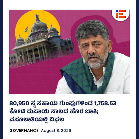
80,950 ಸ್ವ ಸಹಾಯ ಗುಂಪುಗಳಿಂದ 1,758.53
ಕೋಟಿ ರುಪಾಯಿ ಸಾಲದ ಹೊರ ಬಾಕಿ;
ವಸೂಲಾತಿಯಲ್ಲಿ ವಿಫಲ
GOVERNANCE
August 8, 2026