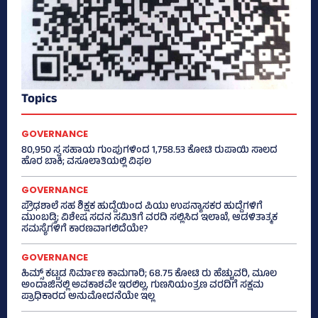
Topics
GOVERNANCE
80,950 ಸ್ವ ಸಹಾಯ ಗುಂಪುಗಳಿಂದ 1,758.53 ಕೋಟಿ ರುಪಾಯಿ ಸಾಲದ
ಹೊರ ಬಾಕಿ; ವಸೂಲಾತಿಯಲ್ಲಿ ವಿಫಲ
GOVERNANCE
ಪ್ರೌಢಶಾಲೆ ಸಹ ಶಿಕ್ಷಕ ಹುದ್ದೆಯಿಂದ ಪಿಯು ಉಪನ್ಯಾಸಕರ ಹುದ್ದೆಗಳಿಗೆ
ಮುಂಬಡ್ತಿ; ವಿಶೇಷ ಸದನ ಸಮಿತಿಗೆ ವರದಿ ಸಲ್ಲಿಸಿದ ಇಲಾಖೆ, ಆಡಳಿತಾತ್ಮಕ
ಸಮಸ್ಯೆಗಳಿಗೆ ಕಾರಣವಾಗಲಿದೆಯೇ?
GOVERNANCE
ಹಿಮ್ಸ್‌ ಕಟ್ಟಡ ನಿರ್ಮಾಣ ಕಾಮಗಾರಿ; 68.75 ಕೋಟಿ ರು ಹೆಚ್ಚುವರಿ, ಮೂಲ
ಅಂದಾಜಿನಲ್ಲಿ ಅವಕಾಶವೇ ಇರಲಿಲ್ಲ, ಗುಣನಿಯಂತ್ರಣ ವರದಿಗೆ ಸಕ್ಷಮ
ಪ್ರಾಧಿಕಾರದ ಅನುಮೋದನೆಯೇ ಇಲ್ಲ