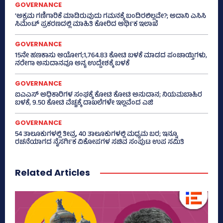
GOVERNANCE
‘ಅಕ್ರಮ ಗಣಿಗಾರಿಕೆ ಮಾಡಿರುವುದು ಗಮನಕ್ಕೆ ಬಂದಿರಲಿಲ್ಲವೇ?; ಅದಾನಿ ಎಸಿಸಿ
ಸಿಮೆಂಟ್ ಪ್ರಕರಣದಲ್ಲಿ ಮಾಹಿತಿ ಕೋರಿದ ಆರ್ಥಿಕ ಇಲಾಖೆ
GOVERNANCE
15ನೇ ಹಣಕಾಸು ಆಯೋಗ;1,764.83 ಕೋಟಿ ಬಳಕೆ ಮಾಡದ ಪಂಚಾಯ್ತಿಗಳು,
ನರೇಗಾ ಅನುದಾನವೂ ಅನ್ಯ ಉದ್ದೇಶಕ್ಕೆ ಬಳಕೆ
GOVERNANCE
ಐಎಎಸ್‌ ಅಧಿಕಾರಿಗಳ ಸಂಘಕ್ಕೆ ಕೋಟಿ ಕೋಟಿ ಅನುದಾನ; ನಿಯಮಬಾಹಿರ
ಬಳಕೆ, 9.50 ಕೋಟಿ ವೆಚ್ಚಕ್ಕೆ ದಾಖಲೆಗಳೇ ಇಲ್ಲವೆಂದ ಎಜಿ
GOVERNANCE
54 ತಾಲೂಕುಗಳಲ್ಲಿ ತೀವ್ರ, 40 ತಾಲೂಕುಗಳಲ್ಲಿ ಮಧ್ಯಮ ಬರ; ಇನ್ನೂ
ರಚನೆಯಾಗದ ನೈಸರ್ಗಿಕ ವಿಕೋಪಗಳ ಸಚಿವ ಸಂಪುಟ ಉಪ ಸಮಿತಿ
Related Articles