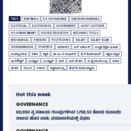
TAGS
BANTWALA
D K SHIVAKUMAR
DAKSHINA KANNADA
ELECTRICAL
ELECTRONICS
GOVERNMENT
GUEST LECTURER
H D KUMARSWAMY
HIGHER EDUCATION
MECHANIC TOOLS
MECHANICAL
PENDING
POLYTECHNIC
SALARY
SALARY SCAM
SIDDARAMAIAHA
STUDENTS
ಅರೆಕಾಲಿಕ
ಆರ್‌ ಅಶೋಕ್‌
ಉನ್ನತ ಶಿಕ್ಷಣ ಇಲಾಖೆ
ಉಪನ್ಯಾಸಕರು
ಕಡಿತ
ಕತ್ತರಿ
ಡಾ ಎಂ ಸಿ ಸುಧಾಕರ್‌
ಡಿ ಕೆ ಶಿವಕುಮಾರ್
ದಕ್ಷಿಣ ಕನ್ನಡ
ಪಾಲಿಟೆಕ್ನಿಕ್‌
ಬಂಟ್ವಾಳ
ಬಂಟ್ವಾಳ್
ಬಾಕಿ
ಬಾಕಿ ವೇತನ
ಬಿ ವೈ ವಿಜಯೇಂದ್ರ
ಬಿಜೆಪಿ
ವೇತನ
ಸಂಬಳ
ಸರ್ಕಾರ
ಸಿದ್ದರಾಮಯ್ಯ
ಹೆಚ್‌ ಡಿ ಕುಮಾರಸ್ವಾಮಿ
Hot this week
GOVERNANCE
80,950 ಸ್ವ ಸಹಾಯ ಗುಂಪುಗಳಿಂದ 1,758.53 ಕೋಟಿ ರುಪಾಯಿ
ಸಾಲದ ಹೊರ ಬಾಕಿ; ವಸೂಲಾತಿಯಲ್ಲಿ ವಿಫಲ
GOVERNANCE