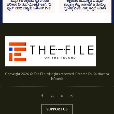
‘ನಿಮ್ಮ ಸರ್ಕಾರಕ್ಕಂತೂ ರೈತರಿಗೆ ಬರ
ಲಕ್ಷಾಂತರ ರು.ಮೊತ್ತದ ವಿದ್ಯಾರ್ಥಿ
ಪರಿಹಾರ ನೀಡುವ ಯೋಗ್ಯತೆ ಇಲ್ಲ’; ‘ದಿ
ಶುಲ್ಕಕ್ಕೂ ಕನ್ನ; ಖಜಾನೆಗೆ ಜಮೆಯಿಲ್ಲ,
ಫೈಲ್‌’ ವರದಿ ಬೆನ್ನಲ್ಲೇ ಅಶೋಕ್‌ ಟೀಕೆ
ಸ್ವಂತಕ್ಕೆ ಬಳಕೆ, ದಿಕ್ಕು ತಪ್ಪಿದೆ ಆಡಳಿತ
Copyright 2026 © The File. All rights reserved. Created By Kalahamsa
Infotech
SUPPORT US