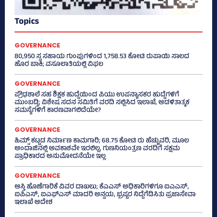
Topics
GOVERNANCE
80,950 ಸ್ವ ಸಹಾಯ ಗುಂಪುಗಳಿಂದ 1,758.53 ಕೋಟಿ ರುಪಾಯಿ ಸಾಲದ
ಹೊರ ಬಾಕಿ; ವಸೂಲಾತಿಯಲ್ಲಿ ವಿಫಲ
GOVERNANCE
ಪ್ರೌಢಶಾಲೆ ಸಹ ಶಿಕ್ಷಕ ಹುದ್ದೆಯಿಂದ ಪಿಯು ಉಪನ್ಯಾಸಕರ ಹುದ್ದೆಗಳಿಗೆ
ಮುಂಬಡ್ತಿ; ವಿಶೇಷ ಸದನ ಸಮಿತಿಗೆ ವರದಿ ಸಲ್ಲಿಸಿದ ಇಲಾಖೆ, ಆಡಳಿತಾತ್ಮಕ
ಸಮಸ್ಯೆಗಳಿಗೆ ಕಾರಣವಾಗಲಿದೆಯೇ?
GOVERNANCE
ಹಿಮ್ಸ್‌ ಕಟ್ಟಡ ನಿರ್ಮಾಣ ಕಾಮಗಾರಿ; 68.75 ಕೋಟಿ ರು ಹೆಚ್ಚುವರಿ, ಮೂಲ
ಅಂದಾಜಿನಲ್ಲಿ ಅವಕಾಶವೇ ಇರಲಿಲ್ಲ, ಗುಣನಿಯಂತ್ರಣ ವರದಿಗೆ ಸಕ್ಷಮ
ಪ್ರಾಧಿಕಾರದ ಅನುಮೋದನೆಯೇ ಇಲ್ಲ
GOVERNANCE
ಆಸ್ತಿ ಹೊಣೆಗಾರಿಕೆ ವಿವರ ದಾಖಲು; ಕೆಎಎಸ್ ಅಧಿಕಾರಿಗಳಿಗೂ ಐಎಎಸ್‌,
ಐಪಿಎಸ್‌, ಐಎಫ್‌ಎಸ್‌ ಮಾದರಿ ಅನ್ವಯ, ಭ್ರಷ್ಟರ ನಿದ್ದೆಗೆಡಿಸಿತು ಪ್ರಜಾಸೇವಾ
ಇಲಾಖೆ ಆದೇಶ