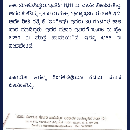
ಕಾಲ ಬೋಧಿಸಿದ್ದರು. ಇವರಿಗೆ 11,111 ರು. ವೇತನ ನೀಡಬೇಕಿತ್ತು.
ಆದರೆ ನೀಡಿದ್ದು 6,850 ರು ಮಾತ್ರ. ಇನ್ನೂ 4,861 ರು ಬಾಕಿ ಇದೆ.
ಅದೇ ರೀತಿ ರಶ್ಮಿ ಕೆ (ಇಂಗ್ಲೀಷ್‌) ಇವರು 30 ಗಂಟೆಗಳ ಕಾಲ
ಪಾಠ ಮಾಡಿದ್ದರು. ಇದರ ಪ್ರಕಾರ ಇವಿರಗೆ 10,416 ರು ಪೈಕಿ
6,250 ರು ಮಾತ್ರ ಪಾವತಿಯಗಿದೆ. ಇನ್ನೂ 4,166 ರು
ನೀಡಬೇಕಿದೆ.
ಹಾಗೆಯೇ ಆಗಸ್ಟ್‌ ತಿಂಗಳಿನಲ್ಲಿಯೂ ಕಡಿಮೆ ವೇತನ
ನೀಡಲಾಗಿತ್ತು.