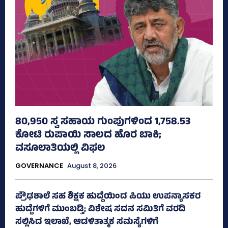
80,950 ಸ್ವ ಸಹಾಯ ಗುಂಪುಗಳಿಂದ 1,758.53
ಕೋಟಿ ರುಪಾಯಿ ಸಾಲದ ಹೊರ ಬಾಕಿ;
ವಸೂಲಾತಿಯಲ್ಲಿ ವಿಫಲ
GOVERNANCE
August 8, 2026
ಪ್ರೌಢಶಾಲೆ ಸಹ ಶಿಕ್ಷಕ ಹುದ್ದೆಯಿಂದ ಪಿಯು ಉಪನ್ಯಾಸಕರ
ಹುದ್ದೆಗಳಿಗೆ ಮುಂಬಡ್ತಿ; ವಿಶೇಷ ಸದನ ಸಮಿತಿಗೆ ವರದಿ
ಸಲ್ಲಿಸಿದ ಇಲಾಖೆ, ಆಡಳಿತಾತ್ಮಕ ಸಮಸ್ಯೆಗಳಿಗೆ