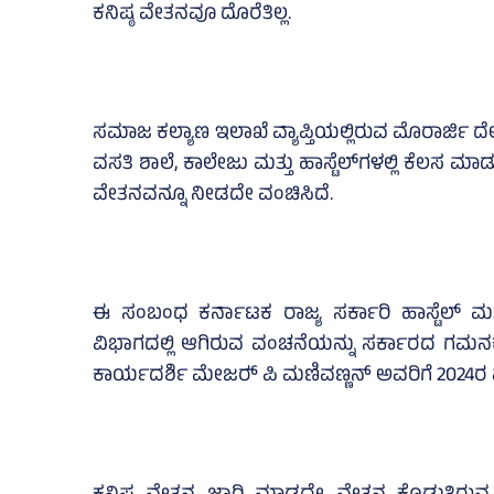
ಕನಿಷ್ಠ ವೇತನವೂ ದೊರೆತಿಲ್ಲ.
ಸಮಾಜ ಕಲ್ಯಾಣ ಇಲಾಖೆ ವ್ಯಾಪ್ತಿಯಲ್ಲಿರುವ ಮೊರಾರ್ಜಿ ದೇಸ
ವಸತಿ ಶಾಲೆ, ಕಾಲೇಜು ಮತ್ತು ಹಾಸ್ಟೆಲ್‌ಗಳಲ್ಲಿ ಕೆಲಸ ಮಾಡುತ
ವೇತನವನ್ನೂ ನೀಡದೇ ವಂಚಿಸಿದೆ.
ಈ ಸಂಬಂಧ ಕರ್ನಾಟಕ ರಾಜ್ಯ ಸರ್ಕಾರಿ ಹಾಸ್ಟೆಲ್‌ ಮತ್
ವಿಭಾಗದಲ್ಲಿ ಆಗಿರುವ ವಂಚನೆಯನ್ನು ಸರ್ಕಾರದ ಗಮನಕ
ಕಾರ್ಯದರ್ಶಿ ಮೇಜರ್‍‌ ಪಿ ಮಣಿವಣ್ಣನ್‌ ಅವರಿಗೆ 2024