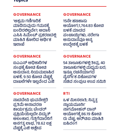
Topics
GOVERNANCE
GOVERNANCE
‘ಅಕ್ರಮ ಗಣಿಗಾರಿಕೆ
15ನೇ ಹಣಕಾಸು
ಮಾಡಿರುವುದು ಗಮನಕ್ಕೆ
ಆಯೋಗ;1,764.83 ಕೋಟಿ
ಬಂದಿರಲಿಲ್ಲವೇ?; ಅದಾನಿ
ಬಳಕೆ ಮಾಡದ
ಎಸಿಸಿ ಸಿಮೆಂಟ್ ಪ್ರಕರಣದಲ್ಲಿ
ಪಂಚಾಯ್ತಿಗಳು, ನರೇಗಾ
ಮಾಹಿತಿ ಕೋರಿದ ಆರ್ಥಿಕ
ಅನುದಾನವೂ ಅನ್ಯ
ಇಲಾಖೆ
ಉದ್ದೇಶಕ್ಕೆ ಬಳಕೆ
GOVERNANCE
GOVERNANCE
ಐಎಎಸ್‌ ಅಧಿಕಾರಿಗಳ
54 ತಾಲೂಕುಗಳಲ್ಲಿ ತೀವ್ರ, 40
ಸಂಘಕ್ಕೆ ಕೋಟಿ ಕೋಟಿ
ತಾಲೂಕುಗಳಲ್ಲಿ ಮಧ್ಯಮ ಬರ;
ಅನುದಾನ; ನಿಯಮಬಾಹಿರ
ಇನ್ನೂ ರಚನೆಯಾಗದ
ಬಳಕೆ, 9.50 ಕೋಟಿ ವೆಚ್ಚಕ್ಕೆ
ನೈಸರ್ಗಿಕ ವಿಕೋಪಗಳ
ದಾಖಲೆಗಳೇ ಇಲ್ಲವೆಂದ ಎಜಿ
ಸಚಿವ ಸಂಪುಟ ಉಪ ಸಮಿತಿ
GOVERNANCE
RTI
ನಾಡದೇವಿ ಭುವನೇಶ್ವರಿ
ಒಳ ಮೀಸಲಾತಿ; ನಿವೃತ್ತ
ಪ್ರತಿಮೆ ಅನಾವರಣ
ನ್ಯಾಯಮೂರ್ತಿ
ಕಾರ್ಯಕ್ರಮ; ಟೆಂಡರ್
ನಾಗಮೋಹನ್ ದಾಸ್
ಪ್ರಕ್ರಿಯೆಯಿಲ್ಲದೇ ವಿದ್ಯುತ್‌
ಆಯೋಗಕ್ಕೆ 86.19 ಕೋಟಿ
ಅಲಂಕಾರ, ಗುತ್ತಿಗೆದಾರನಿಗೆ
ರು ವೆಚ್ಚ, ಆರ್‍‌ಟಿಐ ಮಾಹಿತಿ
ಅನಗತ್ಯ ಲಾಭ, 78.62 ಲಕ್ಷ
ಬಹಿರಂಗ
ವೆಚ್ಚಕ್ಕೆ ಎಜಿ ಆಕ್ಷೇಪ