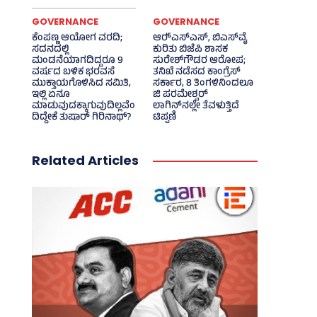
GOVERNANCE
GOVERNANCE
ಕೆಂಪಣ್ಣ ಆಯೋಗ ವರದಿ;
ಆರ್‍‌ಎಸ್‌ಎಸ್‌, ಬಿಎಸ್‌ವೈ
ಸದನದಲ್ಲಿ
ಕುರಿತು ಬಿಜೆಪಿ ಶಾಸಕ
ಮಂಡನೆಯಾಗದಿದ್ದರೂ 9
ಸುರೇಶ್‌ಗೌಡರ ಆರೋಪ;
ವರ್ಷದ ಬಳಿಕ ಭರವಸೆ
ತನಿಖೆ ನಡೆಸದ ಕಾಂಗ್ರೆಸ್‌
ಮುಕ್ತಾಯಗೊಳಿಸಿದ ಸಮಿತಿ,
ಸರ್ಕಾರ, 8 ತಿಂಗಳಿನಿಂದಲೂ
ಇಲ್ಲಿ ಏನೂ
ಜಿ ಪರಮೇಶ್ವರ್
ಮಾಡುವುದಕ್ಕಾಗುವುದಿಲ್ಲವೆಂ
ಲಾಗಿನ್‌ನಲ್ಲೇ ತೆವಳುತ್ತಿದೆ
ದಿದ್ದೇಕೆ ತುಷಾರ್ ಗಿರಿನಾಥ್?
ಟಿಪ್ಪಣಿ
Related Articles