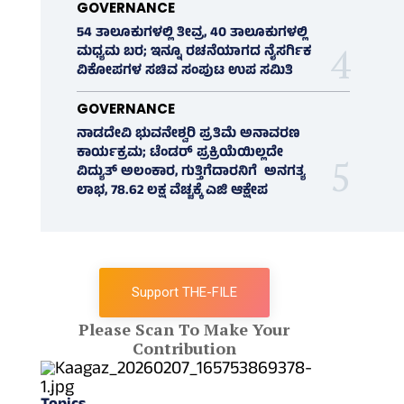
GOVERNANCE
54 ತಾಲೂಕುಗಳಲ್ಲಿ ತೀವ್ರ, 40 ತಾಲೂಕುಗಳಲ್ಲಿ
ಮಧ್ಯಮ ಬರ; ಇನ್ನೂ ರಚನೆಯಾಗದ ನೈಸರ್ಗಿಕ
ವಿಕೋಪಗಳ ಸಚಿವ ಸಂಪುಟ ಉಪ ಸಮಿತಿ
GOVERNANCE
ನಾಡದೇವಿ ಭುವನೇಶ್ವರಿ ಪ್ರತಿಮೆ ಅನಾವರಣ
ಕಾರ್ಯಕ್ರಮ; ಟೆಂಡರ್ ಪ್ರಕ್ರಿಯೆಯಿಲ್ಲದೇ
ವಿದ್ಯುತ್‌ ಅಲಂಕಾರ, ಗುತ್ತಿಗೆದಾರನಿಗೆ ಅನಗತ್ಯ
ಲಾಭ, 78.62 ಲಕ್ಷ ವೆಚ್ಚಕ್ಕೆ ಎಜಿ ಆಕ್ಷೇಪ
Support THE-FILE
Please Scan To Make Your
Contribution