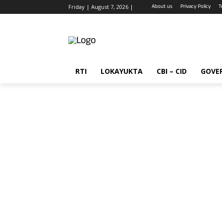
About us
Privacy Policy
T
Friday | August 7, 2026 |
RTI
LOKAYUKTA
CBI – CID
GOVE