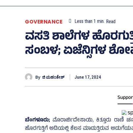
GOVERNANCE
Less than 1
min.
Read
ವಸತಿ ಶಾಲೆಗಳ ಹೊರಗುತ್ತಿಗ
ಸಂಬಳ; ಏಜೆನ್ಸಿಗಳ ಶೋಷಣೆ
By
ಜಿ ಮಹಂತೇಶ್
June 17, 2024
Suppor
ಬೆಂಗಳೂರು;
ಮೊರಾರ್ಜಿದೇಸಾಯಿ, ಕಿತ್ತೂರು ರಾಣಿ ಚನ್ನಮ್
ಹೊರಗುತ್ತಿಗೆ ಅಡಿಯಲ್ಲಿ ಕೆಲಸ ಮಾಡುತ್ತಿರುವ ಅಡುಗೆಯವ