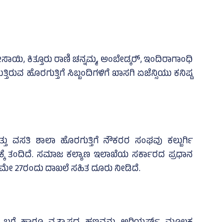
ಾಯಿ, ಕಿತ್ತೂರು ರಾಣಿ ಚನ್ನಮ್ಮ, ಅಂಬೇಡ್ಕರ್‍‌, ಇಂದಿರಾಗಾಂಧಿ
್ತಿರುವ ಹೊರಗುತ್ತಿಗೆ ಸಿಬ್ಬಂದಿಗಳಿಗೆ ಖಾಸಗಿ ಏಜೆನ್ಸಿಯು ಕನಿಷ್ಟ
ತು ವಸತಿ ಶಾಲಾ ಹೊರಗುತ್ತಿಗೆ ನೌಕರರ ಸಂಘವು ಕಲ್ಬುರ್ಗಿ
್ಕೆ ತಂದಿದೆ. ಸಮಾಜ ಕಲ್ಯಾಣ ಇಲಾಖೆಯ ಸರ್ಕಾರದ ಪ್ರಧಾನ
ರ ಮೇ 27ರಂದು ದಾಖಲೆ ಸಹಿತ ದೂರು ನೀಡಿದೆ.