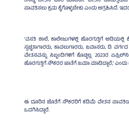
ಕನಿಷ್ಟ ವೇತನ ಜಾರಿ ಮಾಡದೇ ವೇತನ ಕೊಡುತ್ತಿರುವ 
ಪಾವತಿಸಲು ಕ್ರಮ ಕೈಗೊಳ್ಳಬೇಕು ಎಂದು ಆಗ್ರಹಿಸಿದೆ. ಇದರ ಪ್
‘ವಸತಿ ಶಾಲೆ, ಕಾಲೇಜುಗಳಲ್ಲಿ ಹೊರಗುತ್ತಿಗೆ ಅಡಿಯಲ
ಸ್ವಚ್ಛತಾಗಾರರು, ಕಾವಲುಗಾರರು, ಜವಾನರು, ಡಿ ವರ್ಗದ 
ವೇತನವನ್ನು ಸಿಬ್ಬಂದಿಗಳಿಗೆ ಕೊಟ್ಟಿಲ್ಲ. 2023ರ ಏಪ್ರಿ
ಹೊರಗುತ್ತಿಗೆ ನೌಕರರ ಖಾತೆಗೆ ಜಮಾ ಮಾಡಿದ್ದಾರೆ,’ ಎಂದು ದ
ಈ ದೂರಿನ ಜೊತೆಗೆ ನೌಕರರಿಗೆ ಕಡಿಮೆ ವೇತನ ಪಾವತಿ
ಒದಗಿಸಿದ್ದಾರೆ.