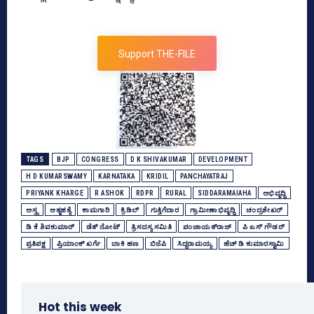
Support THE-FILE
TAGS
BJP
CONGRESS
D K SHIVAKUMAR
DEVELOPMENT
H D KUMARSWAMY
KARNATAKA
KRIDIL
PANCHAYATRAJ
PRIYANK KHARGE
R ASHOK
RDPR
RURAL
SIDDARAMAIAHA
ಅಭಿವೃದ್ಧಿ
ಅಸ್ತ್ರ
ಆತ್ಮಹತ್ಯೆ
ಕಾಮಗಾರಿ
ಕ್ರಿಡಿಲ್‌
ಗುತ್ತಿಗೆದಾರ
ಗ್ರಾಮೀಣಾಭಿವೃದ್ಧಿ
ಚಂದ್ರಶೇಖರ್‌
ಡಿ ಕೆ ಶಿವಕುಮಾರ್
ಡೆತ್‌ ನೋಟ್‌
ತ್ರಿಸದಸ್ಯ ಸಮಿತಿ
ಪಂಚಾಯತ್‌ರಾಜ್‌
ಪಿ ಎಸ್‌ ಗೌಡರ್‍‌
ಪ್ರತಿಪಕ್ಷ
ಪ್ರಿಯಾಂಕ್‌ ಖರ್ಗೆ
ಬಾಕಿ ಹಣ
ಬಿಜೆಪಿ
ಸಿದ್ದರಾಮಯ್ಯ
ಹೆಚ್‌ ಡಿ ಕುಮಾರಸ್ವಾಮಿ
Hot this week