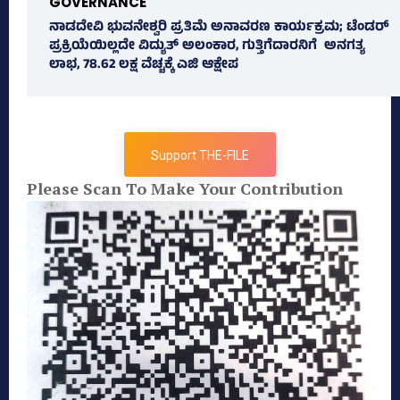
GOVERNANCE
ನಾಡದೇವಿ ಭುವನೇಶ್ವರಿ ಪ್ರತಿಮೆ ಅನಾವರಣ ಕಾರ್ಯಕ್ರಮ; ಟೆಂಡರ್
ಪ್ರಕ್ರಿಯೆಯಿಲ್ಲದೇ ವಿದ್ಯುತ್‌ ಅಲಂಕಾರ, ಗುತ್ತಿಗೆದಾರನಿಗೆ ಅನಗತ್ಯ
ಲಾಭ, 78.62 ಲಕ್ಷ ವೆಚ್ಚಕ್ಕೆ ಎಜಿ ಆಕ್ಷೇಪ
Support THE-FILE
Please Scan To Make Your Contribution