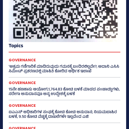
Topics
GOVERNANCE
‘ಅಕ್ರಮ ಗಣಿಗಾರಿಕೆ ಮಾಡಿರುವುದು ಗಮನಕ್ಕೆ ಬಂದಿರಲಿಲ್ಲವೇ?; ಅದಾನಿ ಎಸಿಸಿ
ಸಿಮೆಂಟ್ ಪ್ರಕರಣದಲ್ಲಿ ಮಾಹಿತಿ ಕೋರಿದ ಆರ್ಥಿಕ ಇಲಾಖೆ
GOVERNANCE
15ನೇ ಹಣಕಾಸು ಆಯೋಗ;1,764.83 ಕೋಟಿ ಬಳಕೆ ಮಾಡದ ಪಂಚಾಯ್ತಿಗಳು,
ನರೇಗಾ ಅನುದಾನವೂ ಅನ್ಯ ಉದ್ದೇಶಕ್ಕೆ ಬಳಕೆ
GOVERNANCE
ಐಎಎಸ್‌ ಅಧಿಕಾರಿಗಳ ಸಂಘಕ್ಕೆ ಕೋಟಿ ಕೋಟಿ ಅನುದಾನ; ನಿಯಮಬಾಹಿರ
ಬಳಕೆ, 9.50 ಕೋಟಿ ವೆಚ್ಚಕ್ಕೆ ದಾಖಲೆಗಳೇ ಇಲ್ಲವೆಂದ ಎಜಿ
GOVERNANCE