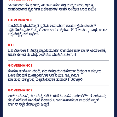
54 ತಾಲೂಕುಗಳಲ್ಲಿ ತೀವ್ರ, 40 ತಾಲೂಕುಗಳಲ್ಲಿ ಮಧ್ಯಮ ಬರ; ಇನ್ನೂ
ರಚನೆಯಾಗದ ನೈಸರ್ಗಿಕ ವಿಕೋಪಗಳ ಸಚಿವ ಸಂಪುಟ ಉಪ ಸಮಿತಿ
GOVERNANCE
ನಾಡದೇವಿ ಭುವನೇಶ್ವರಿ ಪ್ರತಿಮೆ ಅನಾವರಣ ಕಾರ್ಯಕ್ರಮ; ಟೆಂಡರ್
ಪ್ರಕ್ರಿಯೆಯಿಲ್ಲದೇ ವಿದ್ಯುತ್‌ ಅಲಂಕಾರ, ಗುತ್ತಿಗೆದಾರನಿಗೆ ಅನಗತ್ಯ ಲಾಭ, 78.62
ಲಕ್ಷ ವೆಚ್ಚಕ್ಕೆ ಎಜಿ ಆಕ್ಷೇಪ
RTI
ಒಳ ಮೀಸಲಾತಿ; ನಿವೃತ್ತ ನ್ಯಾಯಮೂರ್ತಿ ನಾಗಮೋಹನ್ ದಾಸ್ ಆಯೋಗಕ್ಕೆ
86.19 ಕೋಟಿ ರು ವೆಚ್ಚ, ಆರ್‍‌ಟಿಐ ಮಾಹಿತಿ ಬಹಿರಂಗ
GOVERNANCE
ಕೆಂಪಣ್ಣ ಆಯೋಗ ವರದಿ; ಸದನದಲ್ಲಿ ಮಂಡನೆಯಾಗದಿದ್ದರೂ 9 ವರ್ಷದ
ಬಳಿಕ ಭರವಸೆ ಮುಕ್ತಾಯಗೊಳಿಸಿದ ಸಮಿತಿ, ಇಲ್ಲಿ ಏನೂ
ಮಾಡುವುದಕ್ಕಾಗುವುದಿಲ್ಲವೆಂದಿದ್ದೇಕೆ ತುಷಾರ್ ಗಿರಿನಾಥ್?
GOVERNANCE
ಆರ್‍‌ಎಸ್‌ಎಸ್‌, ಬಿಎಸ್‌ವೈ ಕುರಿತು ಬಿಜೆಪಿ ಶಾಸಕ ಸುರೇಶ್‌ಗೌಡರ ಆರೋಪ;
ತನಿಖೆ ನಡೆಸದ ಕಾಂಗ್ರೆಸ್‌ ಸರ್ಕಾರ, 8 ತಿಂಗಳಿನಿಂದಲೂ ಜಿ ಪರಮೇಶ್ವರ್
ಲಾಗಿನ್‌ನಲ್ಲೇ ತೆವಳುತ್ತಿದೆ ಟಿಪ್ಪಣಿ