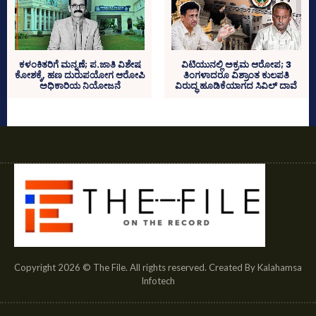
ಕಳಂಕಿತರಿಗೆ ಮನ್ನಣೆ; ಪ.ಜಾತಿ ವಿಶೇಷ
ವಿಟಿಯುನಲ್ಲಿ ಅಕ್ರಮ ಆರೋಪ; 3
ಕೋಶಕ್ಕೆ, ಹಣ ದುರುಪಯೋಗ ಆರೋಪಿ
ತಿಂಗಳಾದರೂ ವಿಶ್ರಾಂತ ಕುಲಪತಿ
ಅಧಿಕಾರಿಯ ನಿಯೋಜನೆ
ವಿರುದ್ಧ ಹೂಡಿಕೆಯಾಗದ ಸಿವಿಲ್‌ ದಾವೆ
Copyright 2026 © The File. All rights reserved. Created By Kalahamsa
Infotech