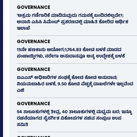
GOVERNANCE
‘ಅಕ್ರಮ ಗಣಿಗಾರಿಕೆ ಮಾಡಿರುವುದು ಗಮನಕ್ಕೆ ಬಂದಿರಲಿಲ್ಲವೇ?;
ಅದಾನಿ ಎಸಿಸಿ ಸಿಮೆಂಟ್ ಪ್ರಕರಣದಲ್ಲಿ ಮಾಹಿತಿ ಕೋರಿದ ಆರ್ಥಿಕ
ಇಲಾಖೆ
GOVERNANCE
15ನೇ ಹಣಕಾಸು ಆಯೋಗ;1,764.83 ಕೋಟಿ ಬಳಕೆ ಮಾಡದ
ಪಂಚಾಯ್ತಿಗಳು, ನರೇಗಾ ಅನುದಾನವೂ ಅನ್ಯ ಉದ್ದೇಶಕ್ಕೆ ಬಳಕೆ
GOVERNANCE
ಐಎಎಸ್‌ ಅಧಿಕಾರಿಗಳ ಸಂಘಕ್ಕೆ ಕೋಟಿ ಕೋಟಿ ಅನುದಾನ;
ನಿಯಮಬಾಹಿರ ಬಳಕೆ, 9.50 ಕೋಟಿ ವೆಚ್ಚಕ್ಕೆ ದಾಖಲೆಗಳೇ ಇಲ್ಲವೆಂದ
ಎಜಿ
GOVERNANCE
54 ತಾಲೂಕುಗಳಲ್ಲಿ ತೀವ್ರ, 40 ತಾಲೂಕುಗಳಲ್ಲಿ ಮಧ್ಯಮ ಬರ; ಇನ್ನೂ
ರಚನೆಯಾಗದ ನೈಸರ್ಗಿಕ ವಿಕೋಪಗಳ ಸಚಿವ ಸಂಪುಟ ಉಪ
ಸಮಿತಿ