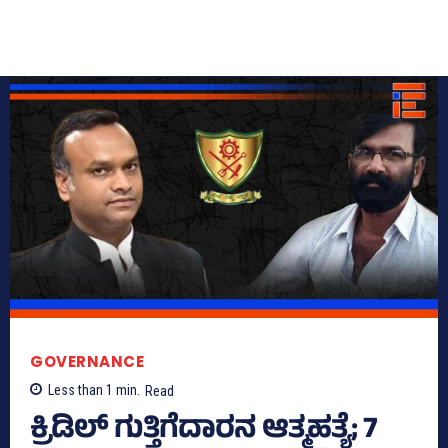
GOVERNANCE
Less than 1
min.
Read
ಕ್ರಿಡಿಲ್‌ ಗುತ್ತಿಗೆದಾರನ ಆತ್ಮಹತ್ಯೆ; 7