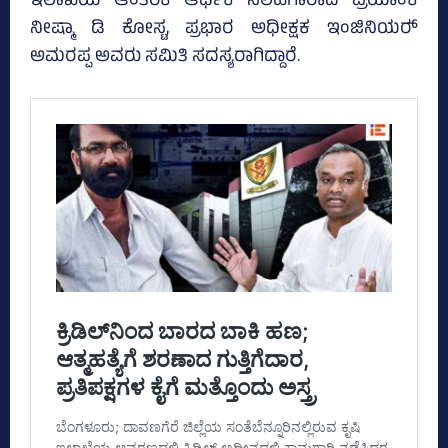
ಇಲಾಖೆಯ ಆಂತರಿಕ ಆರ್ಥಿಕ ಸಲಹೆಗಾರಾದ ಪ್ರಿಯಾಂಕ
ನೀಷ್ಮಾ ಡಿ ಕೋಸ್ಟ, ಪ್ರಭಾರ ಅಧೀಕ್ಷಕ ಇಂಜಿನಿಯರ್‍‌
ಅಮರಪ್ಪ ಅವರು ಸಮಿತಿ ಸದಸ್ಯರಾಗಿದ್ದಾರೆ.