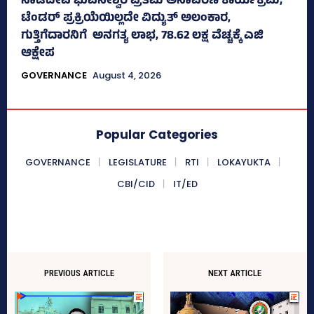
ನಾಡದೇವಿ ಭುವನೇಶ್ವರಿ ಪ್ರತಿಮೆ ಅನಾವರಣ ಕಾರ್ಯಕ್ರಮ;
ಟೆಂಡರ್ ಪ್ರಕ್ರಿಯೆಯಿಲ್ಲದೇ ವಿದ್ಯುತ್‌ ಅಲಂಕಾರ,
ಗುತ್ತಿಗೆದಾರನಿಗೆ ಅನಗತ್ಯ ಲಾಭ, 78.62 ಲಕ್ಷ ವೆಚ್ಚಕ್ಕೆ ಎಜಿ
ಆಕ್ಷೇಪ
GOVERNANCE
August 4, 2026
Popular Categories
GOVERNANCE
LEGISLATURE
RTI
LOKAYUKTA
CBI/CID
IT/ED
PREVIOUS ARTICLE
NEXT ARTICLE