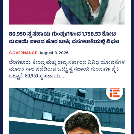
80,950 ಸ್ವ ಸಹಾಯ ಗುಂಪುಗಳಿಂದ 1,758.53 ಕೋಟಿ
ರುಪಾಯಿ ಸಾಲದ ಹೊರ ಬಾಕಿ; ವಸೂಲಾತಿಯಲ್ಲಿ ವಿಫಲ
GOVERNANCE
August 8, 2026
ಬೆಂಗಳೂರು; ಕೇಂದ್ರ ಮತ್ತು ರಾಜ್ಯ ಸರ್ಕಾರದ ವಿವಿಧ ಯೋಜನೆಗಳ
ಮೂಲಕ ಸಾಲ ಪಡೆದಿರುವ ಒಟ್ಟು ಸ್ವ ಸಹಾಯ ಗುಂಪುಗಳ ಪೈಕಿ
ಒಟ್ಟಾರೆ 80,950 ಸ್ವ ಸಹಾಯ...