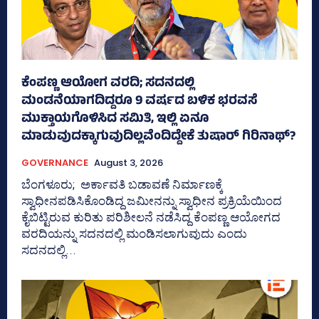
ಕೆಂಪಣ್ಣ ಆಯೋಗ ವರದಿ; ಸದನದಲ್ಲಿ
ಮಂಡನೆಯಾಗದಿದ್ದರೂ 9 ವರ್ಷದ ಬಳಿಕ ಭರವಸೆ
ಮುಕ್ತಾಯಗೊಳಿಸಿದ ಸಮಿತಿ, ಇಲ್ಲಿ ಏನೂ
ಮಾಡುವುದಕ್ಕಾಗುವುದಿಲ್ಲವೆಂದಿದ್ದೇಕೆ ತುಷಾರ್ ಗಿರಿನಾಥ್?
GOVERNANCE
August 3, 2026
ಬೆಂಗಳೂರು; ಅರ್ಕಾವತಿ ಬಡಾವಣೆ ನಿರ್ಮಾಣಕ್ಕೆ
ಸ್ವಾಧೀನಪಡಿಸಿಕೊಂಡಿದ್ದ ಜಮೀನನ್ನು ಸ್ವಾಧೀನ ಪ್ರಕ್ರಿಯೆಯಿಂದ
ಕೈಬಿಟ್ಟಿರುವ ಕುರಿತು ಪರಿಶೀಲನೆ ನಡೆಸಿದ್ದ ಕೆಂಪಣ್ಣ ಆಯೋಗದ
ವರದಿಯನ್ನು ಸದನದಲ್ಲಿ ಮಂಡಿಸಲಾಗುವುದು ಎಂದು
ಸದನದಲ್ಲಿ...