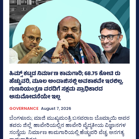
ಹಿಮ್ಸ್‌ ಕಟ್ಟಡ ನಿರ್ಮಾಣ ಕಾಮಗಾರಿ; 68.75 ಕೋಟಿ ರು
ಹೆಚ್ಚುವರಿ, ಮೂಲ ಅಂದಾಜಿನಲ್ಲಿ ಅವಕಾಶವೇ ಇರಲಿಲ್ಲ,
ಗುಣನಿಯಂತ್ರಣ ವರದಿಗೆ ಸಕ್ಷಮ ಪ್ರಾಧಿಕಾರದ
ಅನುಮೋದನೆಯೇ ಇಲ್ಲ
GOVERNANCE
August 7, 2026
ಬೆಂಗಳೂರು; ಮಾಜಿ ಮುಖ್ಯಮಂತ್ರಿ ಬಸವರಾಜ ಬೊಮ್ಮಾಯಿ ಅವರ
ತವರು ಜಿಲ್ಲೆ ಹಾವೇರಿಯಲ್ಲಿನ ಹಾವೇರಿ ವೈದ್ಯಕೀಯ ವಿಜ್ಞಾನಗಳ
ಸಂಸ್ಥೆಯ ನಿರ್ಮಾಣ ಕಾಮಗಾರಿಯಲ್ಲಿ ಹೆಚ್ಚುವರಿ ವೆಚ್ಚ, ಅನಗತ್ಯ