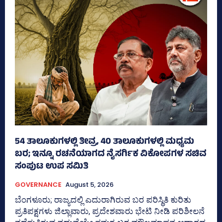
54 ತಾಲೂಕುಗಳಲ್ಲಿ ತೀವ್ರ, 40 ತಾಲೂಕುಗಳಲ್ಲಿ ಮಧ್ಯಮ
ಬರ; ಇನ್ನೂ ರಚನೆಯಾಗದ ನೈಸರ್ಗಿಕ ವಿಕೋಪಗಳ ಸಚಿವ
ಸಂಪುಟ ಉಪ ಸಮಿತಿ
GOVERNANCE
August 5, 2026
ಬೆಂಗಳೂರು; ರಾಜ್ಯದಲ್ಲಿ ಎದುರಾಗಿರುವ ಬರ ಪರಿಸ್ಥಿತಿ ಕುರಿತು
ಪ್ರತಿಪಕ್ಷಗಳು ಜಿಲ್ಲಾವಾರು, ಪ್ರದೇಶವಾರು ಭೇಟಿ ನೀಡಿ ಪರಿಶೀಲನೆ