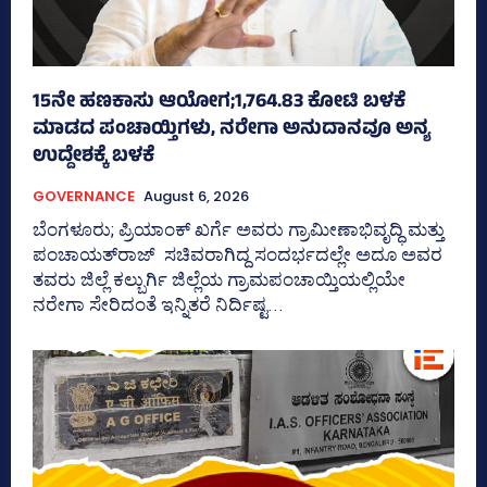
15ನೇ ಹಣಕಾಸು ಆಯೋಗ;1,764.83 ಕೋಟಿ ಬಳಕೆ
ಮಾಡದ ಪಂಚಾಯ್ತಿಗಳು, ನರೇಗಾ ಅನುದಾನವೂ ಅನ್ಯ
ಉದ್ದೇಶಕ್ಕೆ ಬಳಕೆ
GOVERNANCE
August 6, 2026
ಬೆಂಗಳೂರು; ಪ್ರಿಯಾಂಕ್‌ ಖರ್ಗೆ ಅವರು ಗ್ರಾಮೀಣಾಭಿವೃದ್ಧಿ ಮತ್ತು
ಪಂಚಾಯತ್‌ರಾಜ್‌ ಸಚಿವರಾಗಿದ್ದ ಸಂದರ್ಭದಲ್ಲೇ ಅದೂ ಅವರ
ತವರು ಜಿಲ್ಲೆ ಕಲ್ಬುರ್ಗಿ ಜಿಲ್ಲೆಯ ಗ್ರಾಮಪಂಚಾಯ್ತಿಯಲ್ಲಿಯೇ
ನರೇಗಾ ಸೇರಿದಂತೆ ಇನ್ನಿತರೆ ನಿರ್ದಿಷ್ಟ...