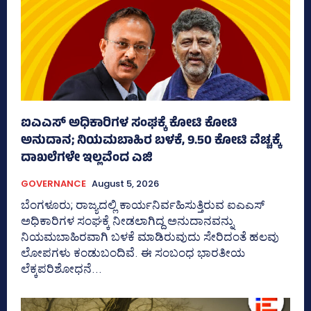
ಐಎಎಸ್‌ ಅಧಿಕಾರಿಗಳ ಸಂಘಕ್ಕೆ ಕೋಟಿ ಕೋಟಿ
ಅನುದಾನ; ನಿಯಮಬಾಹಿರ ಬಳಕೆ, 9.50 ಕೋಟಿ ವೆಚ್ಚಕ್ಕೆ
ದಾಖಲೆಗಳೇ ಇಲ್ಲವೆಂದ ಎಜಿ
GOVERNANCE
August 5, 2026
ಬೆಂಗಳೂರು; ರಾಜ್ಯದಲ್ಲಿ ಕಾರ್ಯನಿರ್ವಹಿಸುತ್ತಿರುವ ಐಎಎಸ್‌
ಅಧಿಕಾರಿಗಳ ಸಂಘಕ್ಕೆ ನೀಡಲಾಗಿದ್ದ ಅನುದಾನವನ್ನು
ನಿಯಮಬಾಹಿರವಾಗಿ ಬಳಕೆ ಮಾಡಿರುವುದು ಸೇರಿದಂತೆ ಹಲವು
ಲೋಪಗಳು ಕಂಡುಬಂದಿವೆ. ಈ ಸಂಬಂಧ ಭಾರತೀಯ
ಲೆಕ್ಕಪರಿಶೋಧನೆ...