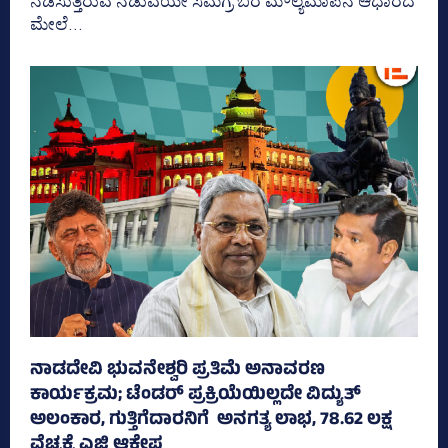
ನಡೆಸುತ್ತಿರುವ ನಡುವೆಯೇ ಸಮಗ್ರ ಬರ ಮೌಲ್ಯಮಾಪನ ಆಧಾರದ
ಮೇಲೆ...
ನಾಡದೇವಿ ಭುವನೇಶ್ವರಿ ಪ್ರತಿಮೆ ಅನಾವರಣ
ಕಾರ್ಯಕ್ರಮ; ಟೆಂಡರ್ ಪ್ರಕ್ರಿಯೆಯಿಲ್ಲದೇ ವಿದ್ಯುತ್‌
ಅಲಂಕಾರ, ಗುತ್ತಿಗೆದಾರನಿಗೆ ಅನಗತ್ಯ ಲಾಭ, 78.62 ಲಕ್ಷ
ವೆಚ್ಚಕ್ಕೆ ಎಜಿ ಆಕ್ಷೇಪ