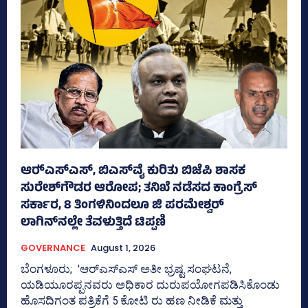
ಆರ್‍‌ಎಸ್‌ಎಸ್‌, ಬಿಎಸ್‌ವೈ ಕುರಿತು ಬಿಜೆಪಿ ಶಾಸಕ
ಸುರೇಶ್‌ಗೌಡರ ಆರೋಪ; ತನಿಖೆ ನಡೆಸದ ಕಾಂಗ್ರೆಸ್‌
ಸರ್ಕಾರ, 8 ತಿಂಗಳಿನಿಂದಲೂ ಜಿ ಪರಮೇಶ್ವರ್
ಲಾಗಿನ್‌ನಲ್ಲೇ ತೆವಳುತ್ತಿದೆ ಟಿಪ್ಪಣಿ
GOVERNANCE
August 1, 2026
ಬೆಂಗಳೂರು; 'ಆರ್‍‌ಎಸ್‌ಎಸ್‌ ಅತೀ ಭ್ರಷ್ಟ ಸಂಘಟನೆ,
ಯಡಿಯೂರಪ್ಪನವರು ಅಧಿಕಾರ ದುರುಪಯೋಗಪಡಿಸಿಕೊಂಡು
ಹೊಸದಿಗಂತ ಪತ್ರಿಕೆಗೆ 5 ಕೋಟಿ ರು ಹಣ ನೀಡಿಕೆ ಮತ್ತು