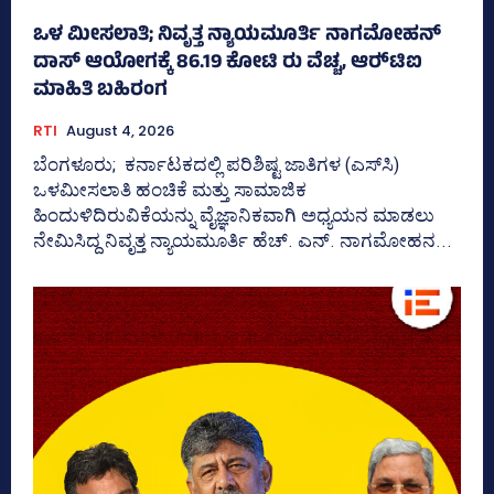
ಒಳ ಮೀಸಲಾತಿ; ನಿವೃತ್ತ ನ್ಯಾಯಮೂರ್ತಿ ನಾಗಮೋಹನ್
ದಾಸ್ ಆಯೋಗಕ್ಕೆ 86.19 ಕೋಟಿ ರು ವೆಚ್ಚ, ಆರ್‍‌ಟಿಐ
ಮಾಹಿತಿ ಬಹಿರಂಗ
RTI
August 4, 2026
ಬೆಂಗಳೂರು; ಕರ್ನಾಟಕದಲ್ಲಿ ಪರಿಶಿಷ್ಟ ಜಾತಿಗಳ (ಎಸ್‌ಸಿ)
ಒಳಮೀಸಲಾತಿ ಹಂಚಿಕೆ ಮತ್ತು ಸಾಮಾಜಿಕ
ಹಿಂದುಳಿದಿರುವಿಕೆಯನ್ನು ವೈಜ್ಞಾನಿಕವಾಗಿ ಅಧ್ಯಯನ ಮಾಡಲು
ನೇಮಿಸಿದ್ದ ನಿವೃತ್ತ ನ್ಯಾಯಮೂರ್ತಿ ಹೆಚ್. ಎನ್. ನಾಗಮೋಹನ...