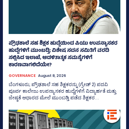
ಪ್ರೌಢಶಾಲೆ ಸಹ ಶಿಕ್ಷಕ ಹುದ್ದೆಯಿಂದ ಪಿಯು ಉಪನ್ಯಾಸಕರ
ಹುದ್ದೆಗಳಿಗೆ ಮುಂಬಡ್ತಿ; ವಿಶೇಷ ಸದನ ಸಮಿತಿಗೆ ವರದಿ
ಸಲ್ಲಿಸಿದ ಇಲಾಖೆ, ಆಡಳಿತಾತ್ಮಕ ಸಮಸ್ಯೆಗಳಿಗೆ
ಕಾರಣವಾಗಲಿದೆಯೇ?
GOVERNANCE
August 8, 2026
ಬೆಂಗಳೂರು; ಪ್ರೌಢಶಾಲೆ ಸಹ ಶಿಕ್ಷಕರನ್ನು (ಗ್ರೇಡ್‌ 2) ಪದವಿ
ಪೂರ್ವ ಕಾಲೇಜು ಉಪನ್ಯಾಸಕರ ಹುದ್ದೆಗಳಿಗೆ ವಿದ್ಯಾರ್ಹತೆ ಮತ್ತು
ಜೇ‍ಷ್ಠತೆ ಆಧಾರದ ಮೇಲೆ ಮುಂಬಡ್ತಿ ಪಡೆದ ಶಿಕ್ಷಕರ...