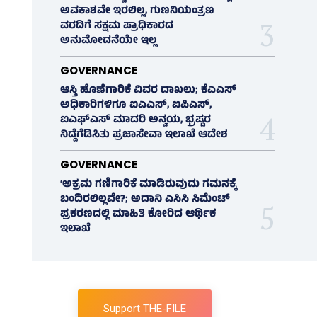
ಅವಕಾಶವೇ ಇರಲಿಲ್ಲ, ಗುಣನಿಯಂತ್ರಣ
ವರದಿಗೆ ಸಕ್ಷಮ ಪ್ರಾಧಿಕಾರದ
ಅನುಮೋದನೆಯೇ ಇಲ್ಲ
GOVERNANCE
ಆಸ್ತಿ ಹೊಣೆಗಾರಿಕೆ ವಿವರ ದಾಖಲು; ಕೆಎಎಸ್
ಅಧಿಕಾರಿಗಳಿಗೂ ಐಎಎಸ್‌, ಐಪಿಎಸ್‌,
ಐಎಫ್‌ಎಸ್‌ ಮಾದರಿ ಅನ್ವಯ, ಭ್ರಷ್ಟರ
ನಿದ್ದೆಗೆಡಿಸಿತು ಪ್ರಜಾಸೇವಾ ಇಲಾಖೆ ಆದೇಶ
GOVERNANCE
‘ಅಕ್ರಮ ಗಣಿಗಾರಿಕೆ ಮಾಡಿರುವುದು ಗಮನಕ್ಕೆ
ಬಂದಿರಲಿಲ್ಲವೇ?; ಅದಾನಿ ಎಸಿಸಿ ಸಿಮೆಂಟ್
ಪ್ರಕರಣದಲ್ಲಿ ಮಾಹಿತಿ ಕೋರಿದ ಆರ್ಥಿಕ
ಇಲಾಖೆ
Support THE-FILE