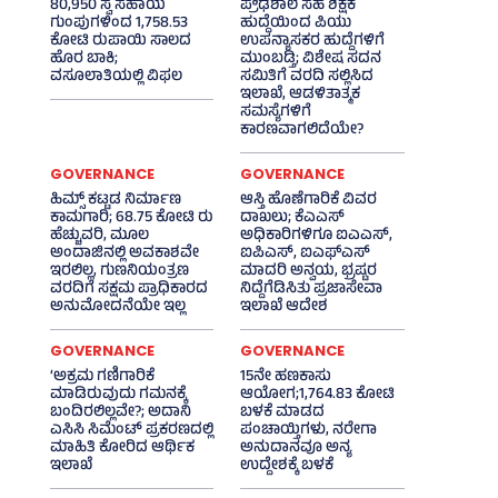
80,950 ಸ್ವ ಸಹಾಯ
ಪ್ರೌಢಶಾಲೆ ಸಹ ಶಿಕ್ಷಕ
ಗುಂಪುಗಳಿಂದ 1,758.53
ಹುದ್ದೆಯಿಂದ ಪಿಯು
ಕೋಟಿ ರುಪಾಯಿ ಸಾಲದ
ಉಪನ್ಯಾಸಕರ ಹುದ್ದೆಗಳಿಗೆ
ಹೊರ ಬಾಕಿ;
ಮುಂಬಡ್ತಿ; ವಿಶೇಷ ಸದನ
ವಸೂಲಾತಿಯಲ್ಲಿ ವಿಫಲ
ಸಮಿತಿಗೆ ವರದಿ ಸಲ್ಲಿಸಿದ
ಇಲಾಖೆ, ಆಡಳಿತಾತ್ಮಕ
ಸಮಸ್ಯೆಗಳಿಗೆ
ಕಾರಣವಾಗಲಿದೆಯೇ?
GOVERNANCE
GOVERNANCE
ಹಿಮ್ಸ್‌ ಕಟ್ಟಡ ನಿರ್ಮಾಣ
ಆಸ್ತಿ ಹೊಣೆಗಾರಿಕೆ ವಿವರ
ಕಾಮಗಾರಿ; 68.75 ಕೋಟಿ ರು
ದಾಖಲು; ಕೆಎಎಸ್
ಹೆಚ್ಚುವರಿ, ಮೂಲ
ಅಧಿಕಾರಿಗಳಿಗೂ ಐಎಎಸ್‌,
ಅಂದಾಜಿನಲ್ಲಿ ಅವಕಾಶವೇ
ಐಪಿಎಸ್‌, ಐಎಫ್‌ಎಸ್‌
ಇರಲಿಲ್ಲ, ಗುಣನಿಯಂತ್ರಣ
ಮಾದರಿ ಅನ್ವಯ, ಭ್ರಷ್ಟರ
ವರದಿಗೆ ಸಕ್ಷಮ ಪ್ರಾಧಿಕಾರದ
ನಿದ್ದೆಗೆಡಿಸಿತು ಪ್ರಜಾಸೇವಾ
ಅನುಮೋದನೆಯೇ ಇಲ್ಲ
ಇಲಾಖೆ ಆದೇಶ
GOVERNANCE
GOVERNANCE
‘ಅಕ್ರಮ ಗಣಿಗಾರಿಕೆ
15ನೇ ಹಣಕಾಸು
ಮಾಡಿರುವುದು ಗಮನಕ್ಕೆ
ಆಯೋಗ;1,764.83 ಕೋಟಿ
ಬಂದಿರಲಿಲ್ಲವೇ?; ಅದಾನಿ
ಬಳಕೆ ಮಾಡದ
ಎಸಿಸಿ ಸಿಮೆಂಟ್ ಪ್ರಕರಣದಲ್ಲಿ
ಪಂಚಾಯ್ತಿಗಳು, ನರೇಗಾ
ಮಾಹಿತಿ ಕೋರಿದ ಆರ್ಥಿಕ
ಅನುದಾನವೂ ಅನ್ಯ
ಇಲಾಖೆ
ಉದ್ದೇಶಕ್ಕೆ ಬಳಕೆ