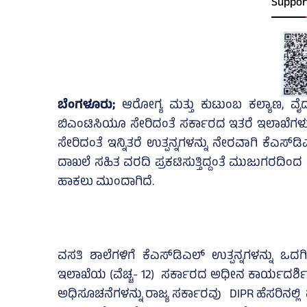
Suppor
ಬೆಂಗಳೂರು;
ಆರೋಗ್ಯ ಮತ್ತು ಕುಟುಂಬ ಕಲ್ಯಾಣ, ವೈದ್
ಬಿಎಂಟಿಸಿಯೂ ಸೇರಿದಂತೆ ಸರ್ಕಾರದ ಇತರೆ ಇಲಾಖೆಗಳು,
ಸೇರಿದಂತೆ ಇನ್ನಿತರೆ ಉತ್ಪನ್ನಗಳನ್ನು ನೇರವಾಗಿ ಕೆಎಸ್
ದಾಖಲೆ ಸಹಿತ ವರದಿ ಪ್ರಕಟಿಸುತ್ತಿದ್ದಂತೆ ಮುಜುಗರದಿಂದ 
ಹಾಕಲು ಮುಂದಾಗಿದೆ.
ವಸತಿ ಶಾಲೆಗಳಿಗೆ ಕೆಎಸ್‌ಡಿಎಲ್‌ ಉತ್ಪನ್ನಗಳನ್ನು 
ಇಲಾಖೆಯ (ವೆಚ್ಚ- 12) ಸರ್ಕಾರದ ಅಧೀನ ಕಾರ್ಯದರ್ಶಿ 2
ಅಧಿಸೂಚನೆಗಳನ್ನು ರಾಜ್ಯ ಸರ್ಕಾರವು DIPR ಹೆಸರಿನಲ್ಲಿ ಹೊ