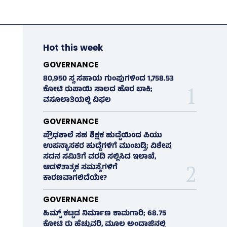
Hot this week
GOVERNANCE
80,950 ಸ್ವ ಸಹಾಯ ಗುಂಪುಗಳಿಂದ 1,758.53
ಕೋಟಿ ರುಪಾಯಿ ಸಾಲದ ಹೊರ ಬಾಕಿ;
ವಸೂಲಾತಿಯಲ್ಲಿ ವಿಫಲ
GOVERNANCE
ಪ್ರೌಢಶಾಲೆ ಸಹ ಶಿಕ್ಷಕ ಹುದ್ದೆಯಿಂದ ಪಿಯು
ಉಪನ್ಯಾಸಕರ ಹುದ್ದೆಗಳಿಗೆ ಮುಂಬಡ್ತಿ; ವಿಶೇಷ
ಸದನ ಸಮಿತಿಗೆ ವರದಿ ಸಲ್ಲಿಸಿದ ಇಲಾಖೆ,
ಆಡಳಿತಾತ್ಮಕ ಸಮಸ್ಯೆಗಳಿಗೆ
ಕಾರಣವಾಗಲಿದೆಯೇ?
GOVERNANCE
ಹಿಮ್ಸ್‌ ಕಟ್ಟಡ ನಿರ್ಮಾಣ ಕಾಮಗಾರಿ; 68.75
ಕೋಟಿ ರು ಹೆಚ್ಚುವರಿ, ಮೂಲ ಅಂದಾಜಿನಲ್ಲಿ