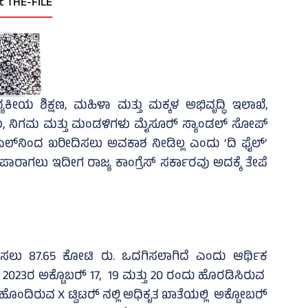
t THE-FILE
ಯಕೀಯ ಶಿಕ್ಷಣ, ಮಹಿಳಾ ಮತ್ತು ಮಕ್ಕಳ ಅಭಿವೃದ್ಧಿ ಇಲಾಖೆ,
 ನಿಗಮ ಮತ್ತು ಮಂಡಳಿಗಳು ಮೈಸೂರ್‍‌ ಸ್ಯಾಂಡಲ್‌ ಸೋಪ್‌
‌ಡಿಎಲ್‌ನಿಂದ ಖರೀದಿಸಲು ಅವಕಾಶ ನೀಡಿಲ್ಲ ಎಂದು ‘ದಿ ಫೈಲ್‌’
ಪಾರಾಗಲು ಇದೀಗ ರಾಜ್ಯ ಕಾಂಗ್ರೆಸ್‌ ಸರ್ಕಾರವು ಅದಕ್ಕೆ ತೇಪೆ
ಒದಗಿಸಲು 87.65 ಕೋಟಿ ರು. ಒದಗಿಸಲಾಗಿದೆ ಎಂದು ಆರ್ಥಿಕ
023ರ ಅಕ್ಟೊಬರ್‍‌ 17, 19 ಮತ್ತು 20 ರಂದು ಹೊರಡಿಸಿರುವ
ಂದಿರುವ X ಟ್ವಿಟರ್‍‌ ನಲ್ಲಿ ಅಧಿಕೃತ ಖಾತೆಯಲ್ಲಿ ಅಕ್ಟೋಬರ್‍‌