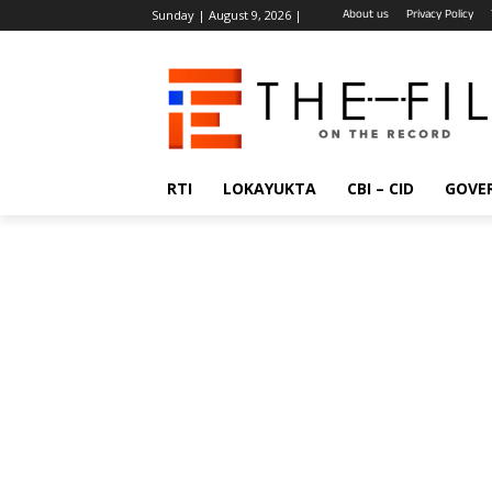
About us
Privacy Policy
Sunday | August 9, 2026 |
RTI
LOKAYUKTA
CBI – CID
GOVE