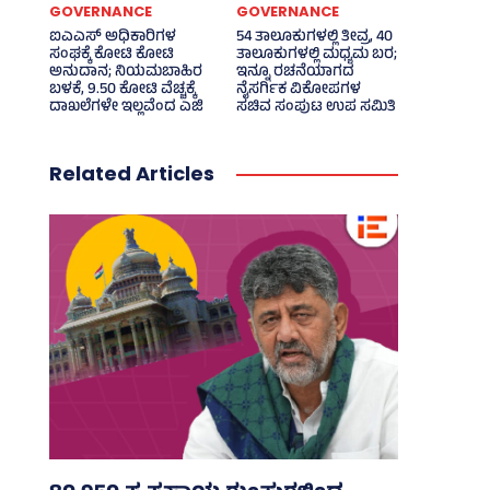
GOVERNANCE
GOVERNANCE
ಐಎಎಸ್‌ ಅಧಿಕಾರಿಗಳ
54 ತಾಲೂಕುಗಳಲ್ಲಿ ತೀವ್ರ, 40
ಸಂಘಕ್ಕೆ ಕೋಟಿ ಕೋಟಿ
ತಾಲೂಕುಗಳಲ್ಲಿ ಮಧ್ಯಮ ಬರ;
ಅನುದಾನ; ನಿಯಮಬಾಹಿರ
ಇನ್ನೂ ರಚನೆಯಾಗದ
ಬಳಕೆ, 9.50 ಕೋಟಿ ವೆಚ್ಚಕ್ಕೆ
ನೈಸರ್ಗಿಕ ವಿಕೋಪಗಳ
ದಾಖಲೆಗಳೇ ಇಲ್ಲವೆಂದ ಎಜಿ
ಸಚಿವ ಸಂಪುಟ ಉಪ ಸಮಿತಿ
Related Articles