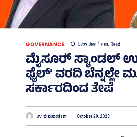
GOVERNANCE
Less than 1
min.
Read
ಮೈಸೂರ್‍‌ ಸ್ಯಾಂಡಲ್‌ ಉತ
ಫೈಲ್‌’ ವರದಿ ಬೆನ್ನಲ್ಲೇ
ಸರ್ಕಾರದಿಂದ ತೇಪೆ
By
ಜಿ ಮಹಂತೇಶ್
October 29, 2023