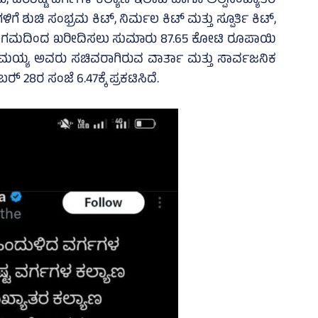
, ಪರಿಶಿಷ್ಟ ವರ್ಗಗಳ ಕಲ್ಯಾಣ ಇಲಾಖೆ ಹಾಗೂ ಅಲ್ಪಸಂಖ್ಯಾತರ
ಶುಚಿ ಸಂಭ್ರಮ ಕಿಟ್‌, ನಿರ್ಮಲ ಕಿಟ್‌ ಮತ್ತು ಸ್ಪೂರ್ತಿ ಕಿಟ್‌,
ಕ ನಿಗಮದಿಂದ ಖರೀದಿಸಲು ಸುಮಾರು 87.65 ಕೋಟಿ ರೂಪಾಯಿ
ಾಮಯ್ಯ ಅವರು ಸಚಿವರಾಗಿರುವ ವಾರ್ತಾ ಮತ್ತು ಸಾರ್ವಜನಿಕ
 28ರ ಸಂಜೆ 6.47ಕ್ಕೆ ಪ್ರಕಟಿಸಿದೆ.