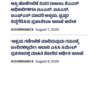
ಆಸ್ತಿ ಹೊಣೆಗಾರಿಕೆ ವಿವರ ದಾಖಲು; ಕೆಎಎಸ್
ಅಧಿಕಾರಿಗಳಿಗೂ ಐಎಎಸ್‌, ಐಪಿಎಸ್‌,
ಐಎಫ್‌ಎಸ್‌ ಮಾದರಿ ಅನ್ವಯ, ಭ್ರಷ್ಟರ
ನಿದ್ದೆಗೆಡಿಸಿತು ಪ್ರಜಾಸೇವಾ ಇಲಾಖೆ ಆದೇಶ
GOVERNANCE
August 7, 2026
‘ಅಕ್ರಮ ಗಣಿಗಾರಿಕೆ ಮಾಡಿರುವುದು ಗಮನಕ್ಕೆ
ಬಂದಿರಲಿಲ್ಲವೇ?; ಅದಾನಿ ಎಸಿಸಿ ಸಿಮೆಂಟ್
ಪ್ರಕರಣದಲ್ಲಿ ಮಾಹಿತಿ ಕೋರಿದ ಆರ್ಥಿಕ ಇಲಾಖೆ
GOVERNANCE
August 6, 2026