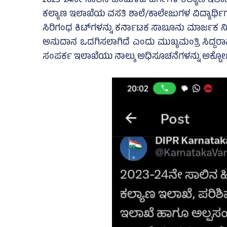
2023-24ನೇ ಸಾಲಿನ ಹಿಂದುಳಿದ ವರ್ಗಗಳ ಕಲ್ಯಾಣ ಇಲಾಖೆ
ಕಲ್ಯಾಣ ಇಲಾಖೆಯ ವಸತಿ ಶಾಲೆ/ಕಾಲೇಜುಗಳ ವಿದ್ಯಾರ್ಥಿಗಳಿಗೆ 
ಸಿರಿಗಂಧ ಕಿಟ್‌ಗಳನ್ನು ಕರ್ನಾಟಕ ಸಾಬೂನು ಮಾರ್ಜ
ಅನುದಾನ ಒದಗಿಸಲಾಗಿದೆ ಎಂದು ಮುಖ್ಯಮಂತ್ರಿ ಸಿದ್ದರ
ಸಂಪರ್ಕ ಇಲಾಖೆಯು ನಾಲ್ಕು ಅಧಿಸೂಚನೆಗಳನ್ನು ಅಕ್ಟೋಬರ್‍‌