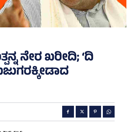
್ಪನ್ನ ನೇರ ಖರೀದಿ; ‘ದಿ
 ಮುಜುಗರಕ್ಕೀಡಾದ