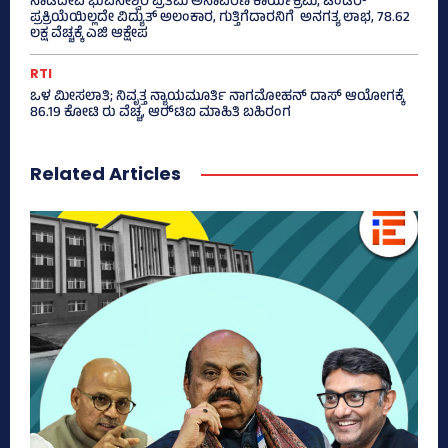
ನಾಡದೇವಿ ಭುವನೇಶ್ವರಿ ಪ್ರತಿಮೆ ಅನಾವರಣ ಕಾರ್ಯಕ್ರಮ; ಟೆಂಡರ್
ಪ್ರಕ್ರಿಯೆಯಿಲ್ಲದೇ ವಿದ್ಯುತ್‌ ಅಲಂಕಾರ, ಗುತ್ತಿಗೆದಾರನಿಗೆ ಅನಗತ್ಯ ಲಾಭ, 78.62
ಲಕ್ಷ ವೆಚ್ಚಕ್ಕೆ ಎಜಿ ಆಕ್ಷೇಪ
RTI
ಒಳ ಮೀಸಲಾತಿ; ನಿವೃತ್ತ ನ್ಯಾಯಮೂರ್ತಿ ನಾಗಮೋಹನ್ ದಾಸ್ ಆಯೋಗಕ್ಕೆ
86.19 ಕೋಟಿ ರು ವೆಚ್ಚ, ಆರ್‍‌ಟಿಐ ಮಾಹಿತಿ ಬಹಿರಂಗ
Related Articles