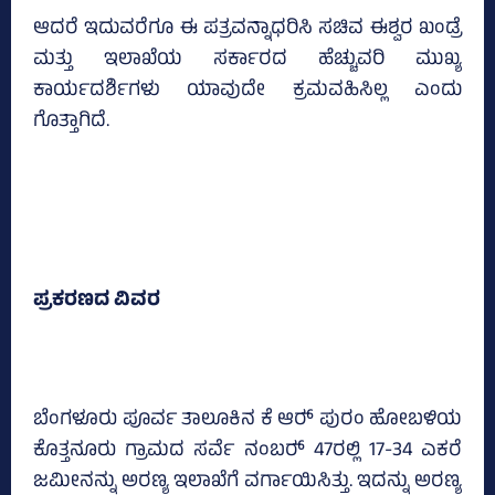
ಆದರೆ ಇದುವರೆಗೂ ಈ ಪತ್ರವನ್ನಾಧರಿಸಿ ಸಚಿವ ಈಶ್ವರ ಖಂಡ್ರೆ
ಮತ್ತು ಇಲಾಖೆಯ ಸರ್ಕಾರದ ಹೆಚ್ಚುವರಿ ಮುಖ್ಯ
ಕಾರ್ಯದರ್ಶಿಗಳು ಯಾವುದೇ ಕ್ರಮವಹಿಸಿಲ್ಲ ಎಂದು
ಗೊತ್ತಾಗಿದೆ.
ಪ್ರಕರಣದ ವಿವರ
ಬೆಂಗಳೂರು ಪೂರ್ವ ತಾಲೂಕಿನ ಕೆ ಆರ್‍‌ ಪುರಂ ಹೋಬಳಿಯ
ಕೊತ್ತನೂರು ಗ್ರಾಮದ ಸರ್ವೆ ನಂಬರ್‍‌ 47ರಲ್ಲಿ 17-34 ಎಕರೆ
ಜಮೀನನ್ನು ಅರಣ್ಯ ಇಲಾಖೆಗೆ ವರ್ಗಾಯಿಸಿತ್ತು. ಇದನ್ನು ಅರಣ್ಯ