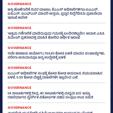
GOVERNANCE
ಆಸ್ತಿ ಹೊಣೆಗಾರಿಕೆ ವಿವರ ದಾಖಲು; ಕೆಎಎಸ್ ಅಧಿಕಾರಿಗಳಿಗೂ ಐಎಎಸ್‌,
ಐಪಿಎಸ್‌, ಐಎಫ್‌ಎಸ್‌ ಮಾದರಿ ಅನ್ವಯ, ಭ್ರಷ್ಟರ ನಿದ್ದೆಗೆಡಿಸಿತು ಪ್ರಜಾಸೇವಾ
ಇಲಾಖೆ ಆದೇಶ
GOVERNANCE
‘ಅಕ್ರಮ ಗಣಿಗಾರಿಕೆ ಮಾಡಿರುವುದು ಗಮನಕ್ಕೆ ಬಂದಿರಲಿಲ್ಲವೇ?; ಅದಾನಿ ಎಸಿಸಿ
ಸಿಮೆಂಟ್ ಪ್ರಕರಣದಲ್ಲಿ ಮಾಹಿತಿ ಕೋರಿದ ಆರ್ಥಿಕ ಇಲಾಖೆ
GOVERNANCE
15ನೇ ಹಣಕಾಸು ಆಯೋಗ;1,764.83 ಕೋಟಿ ಬಳಕೆ ಮಾಡದ ಪಂಚಾಯ್ತಿಗಳು,
ನರೇಗಾ ಅನುದಾನವೂ ಅನ್ಯ ಉದ್ದೇಶಕ್ಕೆ ಬಳಕೆ
GOVERNANCE
ಐಎಎಸ್‌ ಅಧಿಕಾರಿಗಳ ಸಂಘಕ್ಕೆ ಕೋಟಿ ಕೋಟಿ ಅನುದಾನ; ನಿಯಮಬಾಹಿರ
ಬಳಕೆ, 9.50 ಕೋಟಿ ವೆಚ್ಚಕ್ಕೆ ದಾಖಲೆಗಳೇ ಇಲ್ಲವೆಂದ ಎಜಿ
GOVERNANCE
54 ತಾಲೂಕುಗಳಲ್ಲಿ ತೀವ್ರ, 40 ತಾಲೂಕುಗಳಲ್ಲಿ ಮಧ್ಯಮ ಬರ; ಇನ್ನೂ
ರಚನೆಯಾಗದ ನೈಸರ್ಗಿಕ ವಿಕೋಪಗಳ ಸಚಿವ ಸಂಪುಟ ಉಪ ಸಮಿತಿ
GOVERNANCE