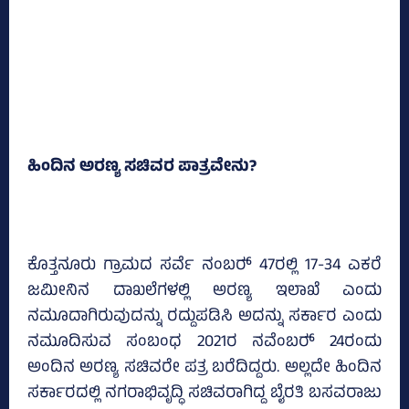
ಹಿಂದಿನ ಅರಣ್ಯ ಸಚಿವರ ಪಾತ್ರವೇನು?
ಕೊತ್ತನೂರು ಗ್ರಾಮದ ಸರ್ವೆ ನಂಬರ್‍‌ 47ರಲ್ಲಿ 17-34 ಎಕರೆ
ಜಮೀನಿನ ದಾಖಲೆಗಳಲ್ಲಿ ಅರಣ್ಯ ಇಲಾಖೆ ಎಂದು
ನಮೂದಾಗಿರುವುದನ್ನು ರದ್ದುಪಡಿಸಿ ಅದನ್ನು ಸರ್ಕಾರ ಎಂದು
ನಮೂದಿಸುವ ಸಂಬಂಧ 2021ರ ನವೆಂಬರ್‍‌ 24ರಂದು
ಅಂದಿನ ಅರಣ್ಯ ಸಚಿವರೇ ಪತ್ರ ಬರೆದಿದ್ದರು. ಅಲ್ಲದೇ ಹಿಂದಿನ
ಸರ್ಕಾರದಲ್ಲಿ ನಗರಾಭಿವೃದ್ಧಿ ಸಚಿವರಾಗಿದ್ದ ಬೈರತಿ ಬಸವರಾಜು