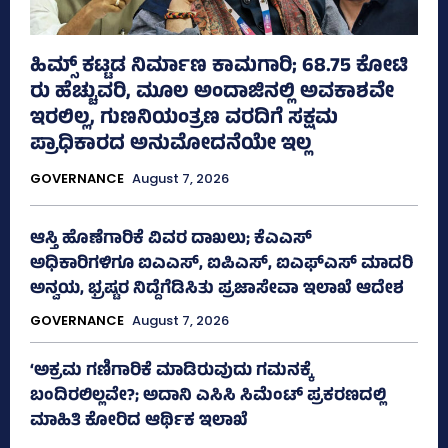
ಹಿಮ್ಸ್‌ ಕಟ್ಟಡ ನಿರ್ಮಾಣ ಕಾಮಗಾರಿ; 68.75 ಕೋಟಿ
ರು ಹೆಚ್ಚುವರಿ, ಮೂಲ ಅಂದಾಜಿನಲ್ಲಿ ಅವಕಾಶವೇ
ಇರಲಿಲ್ಲ, ಗುಣನಿಯಂತ್ರಣ ವರದಿಗೆ ಸಕ್ಷಮ
ಪ್ರಾಧಿಕಾರದ ಅನುಮೋದನೆಯೇ ಇಲ್ಲ
GOVERNANCE
August 7, 2026
ಆಸ್ತಿ ಹೊಣೆಗಾರಿಕೆ ವಿವರ ದಾಖಲು; ಕೆಎಎಸ್
ಅಧಿಕಾರಿಗಳಿಗೂ ಐಎಎಸ್‌, ಐಪಿಎಸ್‌, ಐಎಫ್‌ಎಸ್‌ ಮಾದರಿ
ಅನ್ವಯ, ಭ್ರಷ್ಟರ ನಿದ್ದೆಗೆಡಿಸಿತು ಪ್ರಜಾಸೇವಾ ಇಲಾಖೆ ಆದೇಶ
GOVERNANCE
August 7, 2026
‘ಅಕ್ರಮ ಗಣಿಗಾರಿಕೆ ಮಾಡಿರುವುದು ಗಮನಕ್ಕೆ
ಬಂದಿರಲಿಲ್ಲವೇ?; ಅದಾನಿ ಎಸಿಸಿ ಸಿಮೆಂಟ್ ಪ್ರಕರಣದಲ್ಲಿ
ಮಾಹಿತಿ ಕೋರಿದ ಆರ್ಥಿಕ ಇಲಾಖೆ