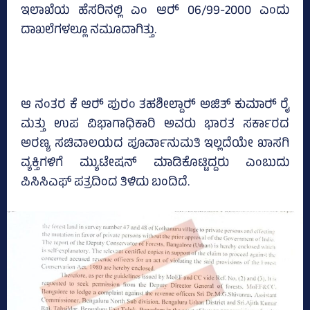
ಇಲಾಖೆಯ ಹೆಸರಿನಲ್ಲಿ ಎಂ ಆರ್‍‌ 06/99-2000 ಎಂದು
ದಾಖಲೆಗಳಲ್ಲೂ ನಮೂದಾಗಿತ್ತು.
ಆ ನಂತರ ಕೆ ಆರ್‍‌ ಪುರಂ ತಹಶೀಲ್ದಾರ್‍‌ ಅಜಿತ್‌ ಕುಮಾರ್‍‌ ರೈ
ಮತ್ತು ಉಪ ವಿಭಾಗಾಧಿಕಾರಿ ಅವರು ಭಾರತ ಸರ್ಕಾರದ
ಅರಣ್ಯ ಸಚಿವಾಲಯದ ಪೂರ್ವಾನುಮತಿ ಇಲ್ಲದೆಯೇ ಖಾಸಗಿ
ವ್ಯಕ್ತಿಗಳಿಗೆ ಮ್ಯುಟೇಷನ್‌ ಮಾಡಿಕೊಟ್ಟಿದ್ದರು ಎಂಬುದು
ಪಿಸಿಸಿಎಫ್‌ ಪತ್ರದಿಂದ ತಿಳಿದು ಬಂದಿದೆ.