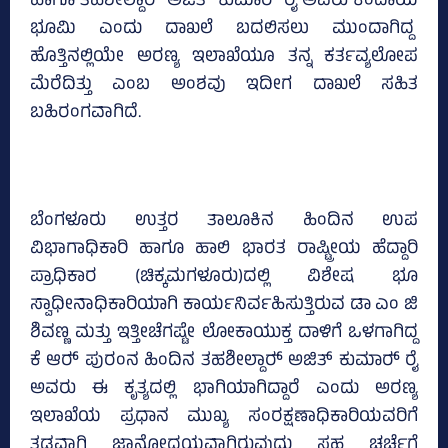
ಹಾಗೂ ತಹಶೀಲ್ದಾರ್‍‌ ಅಜಿತ್‌ ಕುಮಾರ್‍‌ ರೈ ಅವರು ಕಂದಾಯ
ಭೂಮಿ ಎಂದು ದಾಖಲೆ ಬದಲಿಸಲು ಮುಂದಾಗಿದ್ದ
ಹೊತ್ತಿನಲ್ಲಿಯೇ ಅರಣ್ಯ ಇಲಾಖೆಯೂ ತನ್ನ ಕರ್ತವ್ಯಲೋಪ
ಮೆರೆದಿತ್ತು ಎಂಬ ಅಂಶವು ಇದೀಗ ದಾಖಲೆ ಸಹಿತ
ಬಹಿರಂಗವಾಗಿದೆ.
ಬೆಂಗಳೂರು ಉತ್ತರ ತಾಲೂಕಿನ ಹಿಂದಿನ ಉಪ
ವಿಭಾಗಾಧಿಕಾರಿ ಹಾಗೂ ಹಾಲಿ ಭಾರತ ರಾಷ್ಟ್ರೀಯ ಹೆದ್ದಾರಿ
ಪ್ರಾಧಿಕಾರ (ಚಿಕ್ಕಮಗಳೂರು)ದಲ್ಲಿ ವಿಶೇಷ ಭೂ
ಸ್ವಾಧೀನಾಧಿಕಾರಿಯಾಗಿ ಕಾರ್ಯನಿರ್ವಹಿಸುತ್ತಿರುವ ಡಾ ಎಂ ಜಿ
ಶಿವಣ್ಣ ಮತ್ತು ಇತ್ತೀಚೆಗಷ್ಟೇ ಲೋಕಾಯುಕ್ತ ದಾಳಿಗೆ ಒಳಗಾಗಿದ್ದ
ಕೆ ಆರ್‍‌ ಪುರಂನ ಹಿಂದಿನ ತಹಶೀಲ್ದಾರ್‍‌ ಅಜಿತ್‌ ಕುಮಾರ್‍‌ ರೈ
ಅವರು ಈ ಕೃತ್ಯದಲ್ಲಿ ಭಾಗಿಯಾಗಿದ್ದಾರೆ ಎಂದು ಅರಣ್ಯ
ಇಲಾಖೆಯ ಪ್ರಧಾನ ಮುಖ್ಯ ಸಂರಕ್ಷಣಾಧಿಕಾರಿಯವರಿಗೆ
ತಡವಾಗಿ ಜ್ಞಾನೋದಯವಾಗಿರುವುದು ಸಹ ಚರ್ಚೆಗೆ