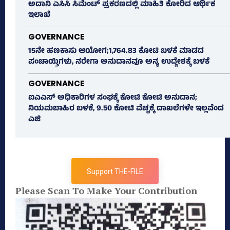
ಅದಾನಿ ಎಸಿಸಿ ಸಿಮೆಂಟ್ ಪ್ರಕರಣದಲ್ಲಿ ಮಾಹಿತಿ ಕೋರಿದ ಆರ್ಥಿಕ
ಇಲಾಖೆ
GOVERNANCE
15ನೇ ಹಣಕಾಸು ಆಯೋಗ;1,764.83 ಕೋಟಿ ಬಳಕೆ ಮಾಡದ
ಪಂಚಾಯ್ತಿಗಳು, ನರೇಗಾ ಅನುದಾನವೂ ಅನ್ಯ ಉದ್ದೇಶಕ್ಕೆ ಬಳಕೆ
GOVERNANCE
ಐಎಎಸ್‌ ಅಧಿಕಾರಿಗಳ ಸಂಘಕ್ಕೆ ಕೋಟಿ ಕೋಟಿ ಅನುದಾನ;
ನಿಯಮಬಾಹಿರ ಬಳಕೆ, 9.50 ಕೋಟಿ ವೆಚ್ಚಕ್ಕೆ ದಾಖಲೆಗಳೇ ಇಲ್ಲವೆಂದ
ಎಜಿ
Support THE-FILE
Please Scan To Make Your Contribution