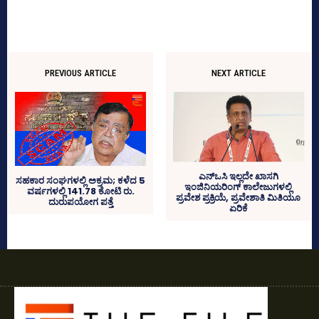
PREVIOUS ARTICLE
NEXT ARTICLE
ಎನ್‌ಒಸಿ ಇಲ್ಲದೇ ಖಾಸಗಿ
ಸಹಕಾರ ಸಂಘಗಳಲ್ಲಿ ಅಕ್ರಮ; ಕಳೆದ 5
ಇಂಜಿನಿಯರಿಂಗ್‌ ಕಾಲೇಜುಗಳಲ್ಲಿ
ವರ್ಷಗಳಲ್ಲಿ 141.78 ಕೋಟಿ ರು.
ಪ್ರವೇಶ ಪ್ರಕ್ರಿಯೆ, ಪ್ರವೇಶಾತಿ ಮಿತಿಯೂ
ದುರುಪಯೋಗ ಪತ್ತೆ
ಏರಿಕೆ