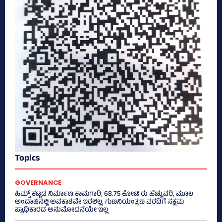
Topics
GOVERNANCE
ಹಿಮ್ಸ್‌ ಕಟ್ಟಡ ನಿರ್ಮಾಣ ಕಾಮಗಾರಿ; 68.75 ಕೋಟಿ ರು ಹೆಚ್ಚುವರಿ, ಮೂಲ
ಅಂದಾಜಿನಲ್ಲಿ ಅವಕಾಶವೇ ಇರಲಿಲ್ಲ, ಗುಣನಿಯಂತ್ರಣ ವರದಿಗೆ ಸಕ್ಷಮ
ಪ್ರಾಧಿಕಾರದ ಅನುಮೋದನೆಯೇ ಇಲ್ಲ