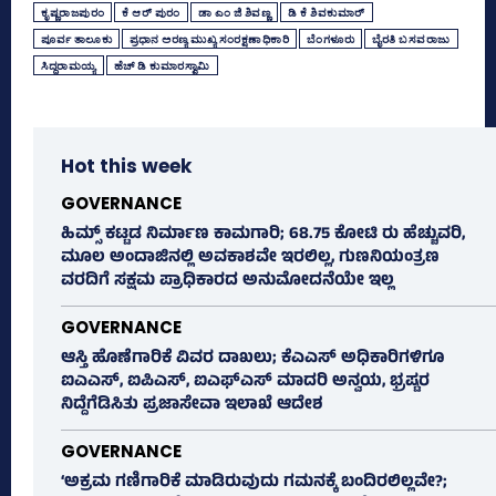
ಕೃಷ್ಣರಾಜಪುರಂ
ಕೆ ಆರ್‌ ಪುರಂ
ಡಾ ಎಂ ಜಿ ಶಿವಣ್ಣ
ಡಿ ಕೆ ಶಿವಕುಮಾರ್
ಪೂರ್ವ ತಾಲೂಕು
ಪ್ರಧಾನ ಅರಣ್ಯ ಮುಖ್ಯ ಸಂರಕ್ಷಣಾಧಿಕಾರಿ
ಬೆಂಗಳೂರು
ಬೈರತಿ ಬಸವರಾಜು
ಸಿದ್ದರಾಮಯ್ಯ
ಹೆಚ್‌ ಡಿ ಕುಮಾರಸ್ವಾಮಿ
Hot this week
GOVERNANCE
ಹಿಮ್ಸ್‌ ಕಟ್ಟಡ ನಿರ್ಮಾಣ ಕಾಮಗಾರಿ; 68.75 ಕೋಟಿ ರು ಹೆಚ್ಚುವರಿ,
ಮೂಲ ಅಂದಾಜಿನಲ್ಲಿ ಅವಕಾಶವೇ ಇರಲಿಲ್ಲ, ಗುಣನಿಯಂತ್ರಣ
ವರದಿಗೆ ಸಕ್ಷಮ ಪ್ರಾಧಿಕಾರದ ಅನುಮೋದನೆಯೇ ಇಲ್ಲ
GOVERNANCE
ಆಸ್ತಿ ಹೊಣೆಗಾರಿಕೆ ವಿವರ ದಾಖಲು; ಕೆಎಎಸ್ ಅಧಿಕಾರಿಗಳಿಗೂ
ಐಎಎಸ್‌, ಐಪಿಎಸ್‌, ಐಎಫ್‌ಎಸ್‌ ಮಾದರಿ ಅನ್ವಯ, ಭ್ರಷ್ಟರ
ನಿದ್ದೆಗೆಡಿಸಿತು ಪ್ರಜಾಸೇವಾ ಇಲಾಖೆ ಆದೇಶ
GOVERNANCE
‘ಅಕ್ರಮ ಗಣಿಗಾರಿಕೆ ಮಾಡಿರುವುದು ಗಮನಕ್ಕೆ ಬಂದಿರಲಿಲ್ಲವೇ?;