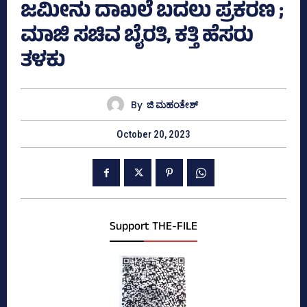
ಜಮೀನು ದಾಖಲೆ ಬದಲು ಪ್ರಕರಣ ;
ಮಾಜಿ ಸಚಿವ ಬೈರತಿ, ಕತ್ತಿ ಹೆಸರು
ತಳಕು
By
ಜಿ ಮಹಂತೇಶ್
October 20, 2023
Support THE-FILE