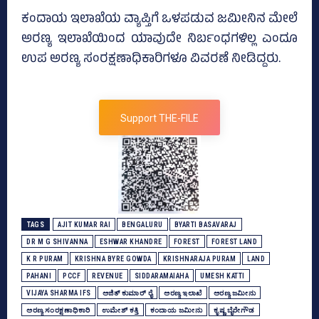
ಕಂದಾಯ ಇಲಾಖೆಯ ವ್ಯಾಪ್ತಿಗೆ ಒಳಪಡುವ ಜಮೀನಿನ ಮೇಲೆ
ಅರಣ್ಯ ಇಲಾಖೆಯಿಂದ ಯಾವುದೇ ನಿರ್ಬಂಧಗಳಿಲ್ಲ ಎಂದೂ
ಉಪ ಅರಣ್ಯ ಸಂರಕ್ಷಣಾಧಿಕಾರಿಗಳೂ ವಿವರಣೆ ನೀಡಿದ್ದರು.
Support THE-FILE
TAGS
AJIT KUMAR RAI
BENGALURU
BYARTI BASAVARAJ
DR M G SHIVANNA
ESHWAR KHANDRE
FOREST
FOREST LAND
K R PURAM
KRISHNA BYRE GOWDA
KRISHNARAJA PURAM
LAND
PAHANI
PCCF
REVENUE
SIDDARAMAIAHA
UMESH KATTI
VIJAYA SHARMA IFS
ಅಜಿತ್‌ ಕುಮಾರ್‍‌ ರೈ
ಅರಣ್ಯ ಇಲಾಖೆ
ಅರಣ್ಯ ಜಮೀನು
ಅರಣ್ಯ ಸಂರಕ್ಷಣಾಧಿಕಾರಿ
ಉಮೇಶ್‌ ಕತ್ತಿ
ಕಂದಾಯ ಜಮೀನು
ಕೃಷ್ಣ ಬೈರೇಗೌಡ