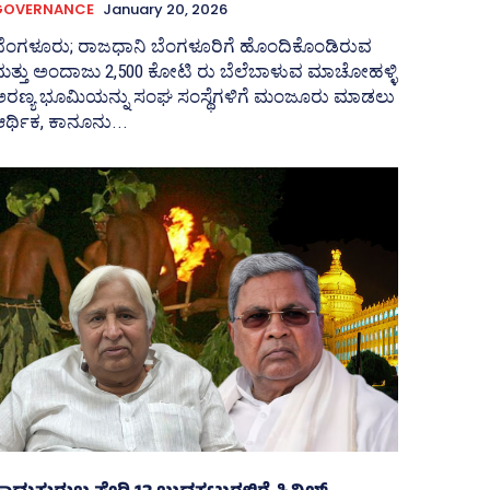
GOVERNANCE
January 20, 2026
ಬೆಂಗಳೂರು; ರಾಜಧಾನಿ ಬೆಂಗಳೂರಿಗೆ ಹೊಂದಿಕೊಂಡಿರುವ
ಮತ್ತು ಅಂದಾಜು 2,500 ಕೋಟಿ ರು ಬೆಲೆಬಾಳುವ ಮಾಚೋಹಳ್ಳಿ
ಅರಣ್ಯ ಭೂಮಿಯನ್ನು ಸಂಘ ಸಂಸ್ಥೆಗಳಿಗೆ ಮಂಜೂರು ಮಾಡಲು
ರ್ಥಿಕ, ಕಾನೂನು...