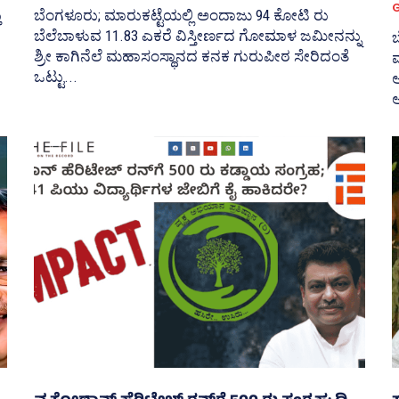
ು
ಬೆಂಗಳೂರು; ಮಾರುಕಟ್ಟೆಯಲ್ಲಿ ಅಂದಾಜು 94 ಕೋಟಿ ರು
ಬೆಲೆಬಾಳುವ 11.83 ಎಕರೆ ವಿಸ್ತೀರ್ಣದ ಗೋಮಾಳ ಜಮೀನನ್ನು
ಶ್ರೀ ಕಾಗಿನೆಲೆ ಮಹಾಸಂಸ್ಥಾನದ ಕನಕ ಗುರುಪೀಠ ಸೇರಿದಂತೆ
ಒಟ್ಟು...
ಆ