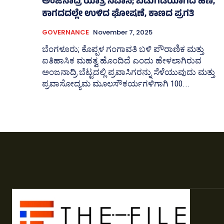
ಅಂಜನಾದ್ರಿ ಯಾತ್ರಿ ನಿವಾಸ; ಬಿಡುಗಡೆಯಾಗದ ಹಣ,
ಕಾಗದದಲ್ಲೇ ಉಳಿದ ಘೋಷಣೆ, ಕಾಣದ ಪ್ರಗತಿ
GOVERNANCE
November 7, 2025
ಬೆಂಗಳೂರು; ಕೊಪ್ಪಳ ಗಂಗಾವತಿ ಬಳಿ ಪೌರಾಣಿಕ ಮತ್ತು
ಐತಿಹಾಸಿಕ ಮಹತ್ವ ಹೊಂದಿದೆ ಎಂದು ಹೇಳಲಾಗಿರುವ
ಅಂಜನಾದ್ರಿ ಬೆಟ್ಟದಲ್ಲಿ ಪ್ರವಾಸಿಗರನ್ನು ಸೆಳೆಯುವುದು ಮತ್ತು
ಪ್ರವಾಸೋದ್ಯಮ ಮೂಲಸೌಕರ್ಯಗಳಿಗಾಗಿ 100...