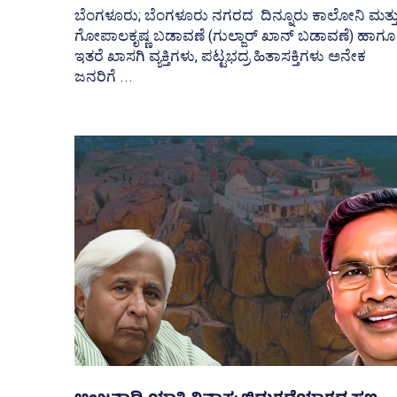
ಬೆಂಗಳೂರು; ಬೆಂಗಳೂರು ನಗರದ ದಿನ್ನೂರು ಕಾಲೋನಿ ಮತ್ತ
ಗೋಪಾಲಕೃಷ್ಣ ಬಡಾವಣೆ (ಗುಲ್ಜಾರ್ ಖಾನ್ ಬಡಾವಣೆ) ಹಾಗೂ
ಇತರೆ ಖಾಸಗಿ ವ್ಯಕ್ತಿಗಳು, ಪಟ್ಟಭದ್ರ ಹಿತಾಸಕ್ತಿಗಳು ಅನೇಕ
ಜನರಿಗೆ ...