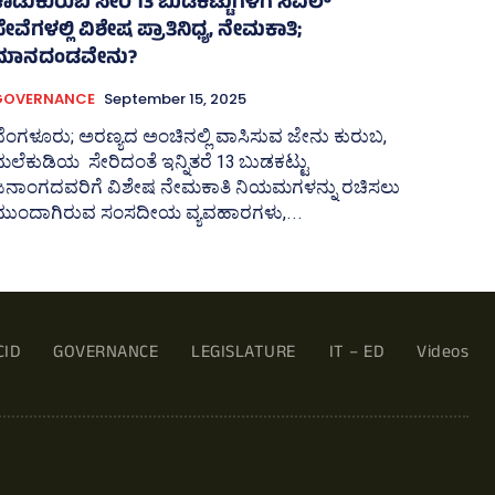
ಕಾಡುಕುರುಬ ಸೇರಿ 13 ಬುಡಕಟ್ಟುಗಳಿಗೆ ಸಿವಿಲ್
ೇವೆಗಳಲ್ಲಿ ವಿಶೇಷ ಪ್ರಾತಿನಿಧ್ಯ, ನೇಮಕಾತಿ;
ಮಾನದಂಡವೇನು?
GOVERNANCE
September 15, 2025
ೆಂಗಳೂರು; ಅರಣ್ಯದ ಅಂಚಿನಲ್ಲಿ ವಾಸಿಸುವ ಜೇನು ಕುರುಬ,
ಲೆಕುಡಿಯ ಸೇರಿದಂತೆ ಇನ್ನಿತರೆ 13 ಬುಡಕಟ್ಟು
ಜನಾಂಗದವರಿಗೆ ವಿಶೇಷ ನೇಮಕಾತಿ ನಿಯಮಗಳನ್ನು ರಚಿಸಲು
ಮುಂದಾಗಿರುವ ಸಂಸದೀಯ ವ್ಯವಹಾರಗಳು,...
CID
GOVERNANCE
LEGISLATURE
IT – ED
Videos