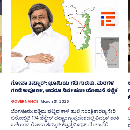
ಗೋವಾ ತಮ್ನಾರ್; ಭೂಮಿಯ ಗಡಿ ಗುರುತು, ಮರಗಳ
ಗಣತಿ ಅಪೂರ್ಣ, ಆದರೂ ನಿರ್ವಹಣಾ ಯೋಜನೆ ಸಲ್ಲಿಕೆ
ಗ
GOVERNANCE
March 31, 2026
ಬೆಂಗಳೂರು; ಪಶ್ಚಿಮ ಘಟ್ಟದ ಕಾಳಿ ಹುಲಿ ಸಂರಕ್ಷಿತಾರಣ್ಯ ಸೇರಿ
ಬರೋಬ್ಬರಿ 174 ಹೆಕ್ಟೇರ್‌ ದಟ್ಟಾರಣ್ಯ ಪ್ರದೇಶದಲ್ಲಿ ವಿದ್ಯುತ್‌ ತಂತಿ
ು
ಎಳೆಯುವ ಗೋವಾ ತಮ್ನಾರ್‌ ಟ್ರಾನ್ಸಮಿಷನ್‌ ಯೋಜನೆಗೆ...