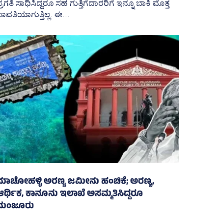
್ರಗತಿ ಸಾಧಿಸಿದ್ದರೂ ಸಹ ಗುತ್ತಿಗೆದಾರರಿಗೆ ಇನ್ನೂ ಬಾಕಿ ಮೊತ್ತ
ಾವತಿಯಾಗುತ್ತಿಲ್ಲ. ಈ...
ಮಾಚೋಹಳ್ಳಿ ಅರಣ್ಯ ಜಮೀನು ಹಂಚಿಕೆ; ಅರಣ್ಯ,
ಆರ್ಥಿಕ, ಕಾನೂನು ಇಲಾಖೆ ಅಸಮ್ಮತಿಸಿದ್ದರೂ
ಮಂಜೂರು