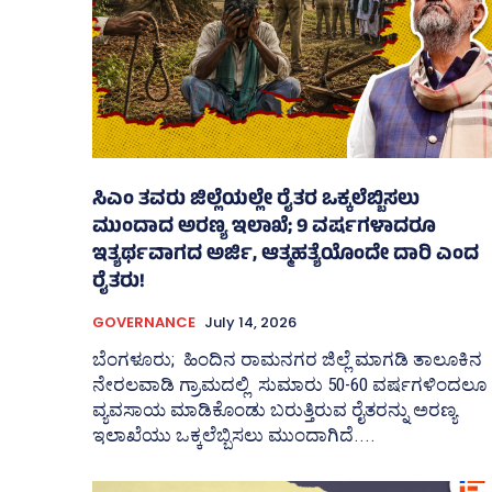
ಸಿಎಂ ತವರು ಜಿಲ್ಲೆಯಲ್ಲೇ ರೈತರ ಒಕ್ಕಲೆಬ್ಬಿಸಲು
ಮುಂದಾದ ಅರಣ್ಯ ಇಲಾಖೆ; 9 ವರ್ಷಗಳಾದರೂ
ಇತ್ಯರ್ಥವಾಗದ ಅರ್ಜಿ, ಆತ್ಮಹತ್ಯೆಯೊಂದೇ ದಾರಿ ಎಂದ
ರೈತರು!
GOVERNANCE
July 14, 2026
ಬೆಂಗಳೂರು; ಹಿಂದಿನ ರಾಮನಗರ ಜಿಲ್ಲೆ ಮಾಗಡಿ ತಾಲೂಕಿನ
ನೇರಲವಾಡಿ ಗ್ರಾಮದಲ್ಲಿ ಸುಮಾರು 50-60 ವರ್ಷಗಳಿಂದಲೂ
ವ್ಯವಸಾಯ ಮಾಡಿಕೊಂಡು ಬರುತ್ತಿರುವ ರೈತರನ್ನು ಅರಣ್ಯ
ಇಲಾಖೆಯು ಒಕ್ಕಲೆಬ್ಬಿಸಲು ಮುಂದಾಗಿದೆ....