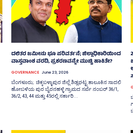
ದಲಿತರ ಜಮೀನು ಭೂ ಪರಿವರ್ತನೆ; ಜಿಲ್ಲಾಧಿಕಾರಿಯಿಂದ
ವಾಸ್ತವಾಂಶ ವರದಿ, ಪ್ರಕರಣವನ್ನೇ ಮುಚ್ಚಿ ಹಾಕಿತೇ?
GOVERNANCE
June 23, 2026
ಬೆಂಗಳೂರು; ಚಿಕ್ಕಬಳ್ಳಾಪುರ ಜಿಲ್ಲೆ ಶಿಡ್ಲಘಟ್ಟ ತಾಲೂಕಿನ ಸಾದಲಿ
ಹೋಬಳಿಯ ಪುರ ಬೈರನಹಳ್ಳಿ ಗ್ರಾಮದ ಸರ್ವೆ ನಂಬರ್ 36/1,
36/2, 43, 44 ಮತ್ತು 45ರಲ್ಲಿ ಸರ್ಕಾರಿ...
ಗ
ಬ