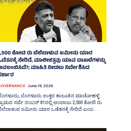
2,500 ಕೋಟಿ ರು ಬೆಲೆಬಾಳುವ ಜಮೀನು ಯಾರ
ಒಡೆತನಕ್ಕೆ ಸೇರಿದೆ, ಮಾಲೀಕತ್ವವು ಯಾವ ದಾಖಲೆಗಳನ್ನು
ಅವಲಂಬಿಸಿದೆ?; ಮಾಹಿತಿ ನೀಡಲು ನಿರ್ದೇಶಿಸಿದ
ಸರ್ಕಾರ
GOVERNANCE
June 19, 2026
ಬೆಂಗಳೂರು; ಬೆಂಗಳೂರು ಉತ್ತರ ತಾಲೂಕಿನ ಮಾಚೋಹಳ್ಳಿ
್ರಾಮದ ಸರ್ವೆ ನಂಬರ್‍‌ 81ರಲ್ಲಿ ಅಂದಾಜು 2,500 ಕೋಟಿ ರು
ೆಲೆಬಾಳುವ ಜಮೀನು ಯಾರ ಒಡೆತನಕ್ಕೆ ಸೇರಿದೆ ಎಂಬ...