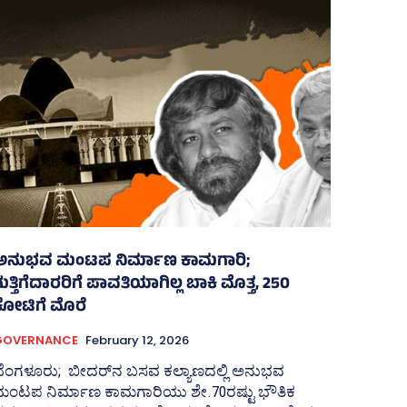
ಅನುಭವ ಮಂಟಪ ನಿರ್ಮಾಣ ಕಾಮಗಾರಿ;
ುತ್ತಿಗೆದಾರರಿಗೆ ಪಾವತಿಯಾಗಿಲ್ಲ ಬಾಕಿ ಮೊತ್ತ, 250
ಕೋಟಿಗೆ ಮೊರೆ
GOVERNANCE
February 12, 2026
ಬೆಂಗಳೂರು; ಬೀದರ್‍‌ನ ಬಸವ ಕಲ್ಯಾಣದಲ್ಲಿ ಅನುಭವ
ಮಂಟಪ ನಿರ್ಮಾಣ ಕಾಮಗಾರಿಯು ಶೇ.70ರಷ್ಟು ಭೌತಿಕ