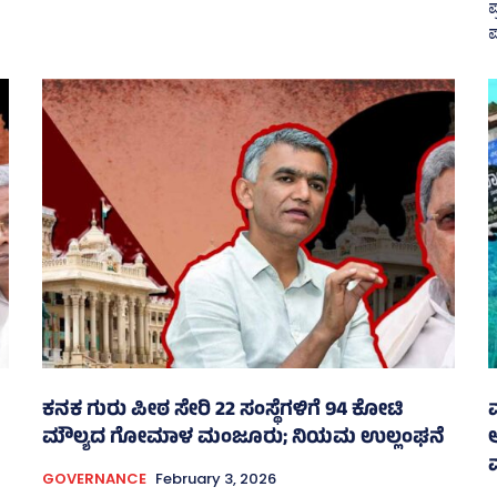
ಪ
ಪ
ಕನಕ ಗುರು ಪೀಠ ಸೇರಿ 22 ಸಂಸ್ಥೆಗಳಿಗೆ 94 ಕೋಟಿ
ಮೌಲ್ಯದ ಗೋಮಾಳ ಮಂಜೂರು; ನಿಯಮ ಉಲ್ಲಂಘನೆ
GOVERNANCE
February 3, 2026