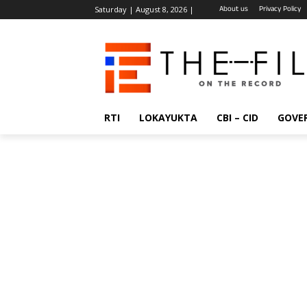
About us
Privacy Policy
Saturday | August 8, 2026 |
RTI
LOKAYUKTA
CBI – CID
GOVE