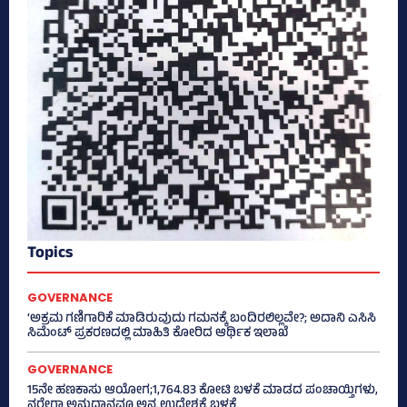
Topics
GOVERNANCE
‘ಅಕ್ರಮ ಗಣಿಗಾರಿಕೆ ಮಾಡಿರುವುದು ಗಮನಕ್ಕೆ ಬಂದಿರಲಿಲ್ಲವೇ?; ಅದಾನಿ ಎಸಿಸಿ
ಸಿಮೆಂಟ್ ಪ್ರಕರಣದಲ್ಲಿ ಮಾಹಿತಿ ಕೋರಿದ ಆರ್ಥಿಕ ಇಲಾಖೆ
GOVERNANCE
15ನೇ ಹಣಕಾಸು ಆಯೋಗ;1,764.83 ಕೋಟಿ ಬಳಕೆ ಮಾಡದ ಪಂಚಾಯ್ತಿಗಳು,
ನರೇಗಾ ಅನುದಾನವೂ ಅನ್ಯ ಉದ್ದೇಶಕ್ಕೆ ಬಳಕೆ