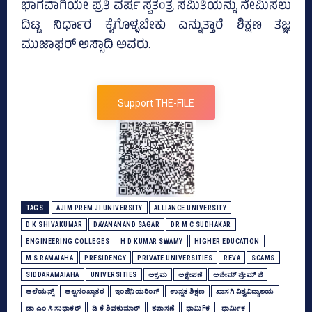
ಭಾಗವಾಗಿಯೇ ಪ್ರತಿ ವರ್ಷ ಸ್ವತಂತ್ರ ಸಮಿತಿಯನ್ನು ನೇಮಿಸಲು
ದಿಟ್ಟ ನಿರ್ಧಾರ ಕೈಗೊಳ್ಳಬೇಕು ಎನ್ನುತ್ತಾರೆ ಶಿಕ್ಷಣ ತಜ್ಞ
ಮುಜಾಫರ್‌ ಅಸ್ಸಾದಿ ಅವರು.
Support THE-FILE
TAGS
AJIM PREM JI UNIVERSITY
ALLIANCE UNIVERSITY
D K SHIVAKUMAR
DAYANANAND SAGAR
DR M C SUDHAKAR
ENGINEERING COLLEGES
H D KUMAR SWAMY
HIGHER EDUCATION
M S RAMAIAHA
PRESIDENCY
PRIVATE UNIVERSITIES
REVA
SCAMS
SIDDARAMAIAHA
UNIVERSITIES
ಅಕ್ರಮ
ಅಕ್ಷೇಪಣೆ
ಅಜೀಮ್‌ ಪ್ರೇಮ್‌ ಜಿ
ಅಲೆಯನ್ಸ್‌
ಅಲ್ಪಸಂಖ್ಯಾತರ
ಇಂಜಿನಿಯರಿಂಗ್‌
ಉನ್ನತ ಶಿಕ್ಷಣ
ಖಾಸಗಿ ವಿಶ್ವವಿದ್ಯಾಲಯ
ಡಾ ಎಂ ಸಿ ಸುಧಾಕರ್‌
ಡಿ ಕೆ ಶಿವಕುಮಾರ್
ತಪಾಸಣೆ
ಧಾಮಿFಕ
ಧಾರ್ಮಿಕ