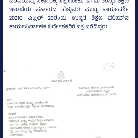
ವರದಿಯನ್ನು ಸರ್ಕಾರಕ್ಕೆ ಸಲ್ಲಿಸಬೇಕು,’ ಎಂದು ಉನ್ನತ ಶಿಕ್ಷಣ
ಇಲಾಖೆಯ ಸರ್ಕಾರದ ಹೆಚ್ಚುವರಿ ಮುಖ್ಯ ಕಾರ್ಯದರ್ಶಿ
2021ರ ಏಪ್ರಿಲ್‌ 20ರಂದು ಉನ್ನತ ಶಿಕ್ಷಣ ಪರಿಷತ್‌ನ
ಕಾರ್ಯನಿರ್ವಾಹಕ ನಿರ್ದೇಶಕರಿಗೆ ಪತ್ರ ಬರೆದಿದ್ದರು.