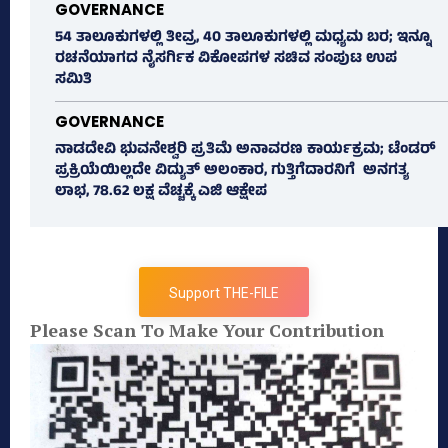
GOVERNANCE
54 ತಾಲೂಕುಗಳಲ್ಲಿ ತೀವ್ರ, 40 ತಾಲೂಕುಗಳಲ್ಲಿ ಮಧ್ಯಮ ಬರ; ಇನ್ನೂ
ರಚನೆಯಾಗದ ನೈಸರ್ಗಿಕ ವಿಕೋಪಗಳ ಸಚಿವ ಸಂಪುಟ ಉಪ
ಸಮಿತಿ
GOVERNANCE
ನಾಡದೇವಿ ಭುವನೇಶ್ವರಿ ಪ್ರತಿಮೆ ಅನಾವರಣ ಕಾರ್ಯಕ್ರಮ; ಟೆಂಡರ್
ಪ್ರಕ್ರಿಯೆಯಿಲ್ಲದೇ ವಿದ್ಯುತ್‌ ಅಲಂಕಾರ, ಗುತ್ತಿಗೆದಾರನಿಗೆ ಅನಗತ್ಯ
ಲಾಭ, 78.62 ಲಕ್ಷ ವೆಚ್ಚಕ್ಕೆ ಎಜಿ ಆಕ್ಷೇಪ
Support THE-FILE
Please Scan To Make Your Contribution