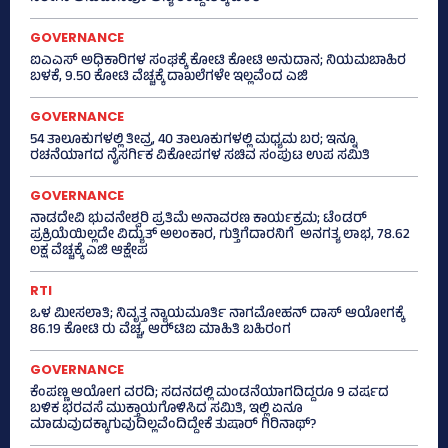
GOVERNANCE
ಐಎಎಸ್‌ ಅಧಿಕಾರಿಗಳ ಸಂಘಕ್ಕೆ ಕೋಟಿ ಕೋಟಿ ಅನುದಾನ; ನಿಯಮಬಾಹಿರ
ಬಳಕೆ, 9.50 ಕೋಟಿ ವೆಚ್ಚಕ್ಕೆ ದಾಖಲೆಗಳೇ ಇಲ್ಲವೆಂದ ಎಜಿ
GOVERNANCE
54 ತಾಲೂಕುಗಳಲ್ಲಿ ತೀವ್ರ, 40 ತಾಲೂಕುಗಳಲ್ಲಿ ಮಧ್ಯಮ ಬರ; ಇನ್ನೂ
ರಚನೆಯಾಗದ ನೈಸರ್ಗಿಕ ವಿಕೋಪಗಳ ಸಚಿವ ಸಂಪುಟ ಉಪ ಸಮಿತಿ
GOVERNANCE
ನಾಡದೇವಿ ಭುವನೇಶ್ವರಿ ಪ್ರತಿಮೆ ಅನಾವರಣ ಕಾರ್ಯಕ್ರಮ; ಟೆಂಡರ್
ಪ್ರಕ್ರಿಯೆಯಿಲ್ಲದೇ ವಿದ್ಯುತ್‌ ಅಲಂಕಾರ, ಗುತ್ತಿಗೆದಾರನಿಗೆ ಅನಗತ್ಯ ಲಾಭ, 78.62
ಲಕ್ಷ ವೆಚ್ಚಕ್ಕೆ ಎಜಿ ಆಕ್ಷೇಪ
RTI
ಒಳ ಮೀಸಲಾತಿ; ನಿವೃತ್ತ ನ್ಯಾಯಮೂರ್ತಿ ನಾಗಮೋಹನ್ ದಾಸ್ ಆಯೋಗಕ್ಕೆ
86.19 ಕೋಟಿ ರು ವೆಚ್ಚ, ಆರ್‍‌ಟಿಐ ಮಾಹಿತಿ ಬಹಿರಂಗ
GOVERNANCE
ಕೆಂಪಣ್ಣ ಆಯೋಗ ವರದಿ; ಸದನದಲ್ಲಿ ಮಂಡನೆಯಾಗದಿದ್ದರೂ 9 ವರ್ಷದ
ಬಳಿಕ ಭರವಸೆ ಮುಕ್ತಾಯಗೊಳಿಸಿದ ಸಮಿತಿ, ಇಲ್ಲಿ ಏನೂ
ಮಾಡುವುದಕ್ಕಾಗುವುದಿಲ್ಲವೆಂದಿದ್ದೇಕೆ ತುಷಾರ್ ಗಿರಿನಾಥ್?