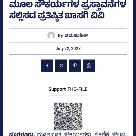
ಮೂಲ ಸೌಕರ್ಯಗಳ ಪ್ರಸ್ತಾವನೆಗಳ
ಸಲ್ಲಿಸದ ಪ್ರತಿಷ್ಠಿತ ಖಾಸಗಿ ವಿವಿ
By
ಜಿ ಮಹಂತೇಶ್
July 22, 2023
Support THE-FILE
ಬೆಂಗಳೂರು;
ಮೂಲಭೂತ ಸೌಕರ್ಯಗಳು, ಶೈಕ್ಷಣಿಕ ಸೌಲಭ್ಯ,