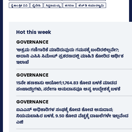
ರೈ ತಾಂತ್ರಿಕ ವಿವಿ
ವೈದೇಹಿ
ಸಿದ್ದರಾಮಯ್ಯ
ಹಗರಣ
ಹೆಚ್‌ ಡಿ ಕುಮಾರಸ್ವಾಮಿ
Hot this week
GOVERNANCE
‘ಅಕ್ರಮ ಗಣಿಗಾರಿಕೆ ಮಾಡಿರುವುದು ಗಮನಕ್ಕೆ ಬಂದಿರಲಿಲ್ಲವೇ?;
ಅದಾನಿ ಎಸಿಸಿ ಸಿಮೆಂಟ್ ಪ್ರಕರಣದಲ್ಲಿ ಮಾಹಿತಿ ಕೋರಿದ ಆರ್ಥಿಕ
ಇಲಾಖೆ
GOVERNANCE
15ನೇ ಹಣಕಾಸು ಆಯೋಗ;1,764.83 ಕೋಟಿ ಬಳಕೆ ಮಾಡದ
ಪಂಚಾಯ್ತಿಗಳು, ನರೇಗಾ ಅನುದಾನವೂ ಅನ್ಯ ಉದ್ದೇಶಕ್ಕೆ ಬಳಕೆ
GOVERNANCE
ಐಎಎಸ್‌ ಅಧಿಕಾರಿಗಳ ಸಂಘಕ್ಕೆ ಕೋಟಿ ಕೋಟಿ ಅನುದಾನ;
ನಿಯಮಬಾಹಿರ ಬಳಕೆ, 9.50 ಕೋಟಿ ವೆಚ್ಚಕ್ಕೆ ದಾಖಲೆಗಳೇ ಇಲ್ಲವೆಂದ
ಎಜಿ