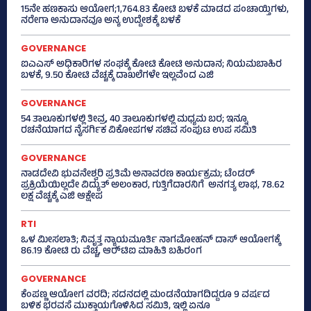
15ನೇ ಹಣಕಾಸು ಆಯೋಗ;1,764.83 ಕೋಟಿ ಬಳಕೆ ಮಾಡದ ಪಂಚಾಯ್ತಿಗಳು,
ನರೇಗಾ ಅನುದಾನವೂ ಅನ್ಯ ಉದ್ದೇಶಕ್ಕೆ ಬಳಕೆ
GOVERNANCE
ಐಎಎಸ್‌ ಅಧಿಕಾರಿಗಳ ಸಂಘಕ್ಕೆ ಕೋಟಿ ಕೋಟಿ ಅನುದಾನ; ನಿಯಮಬಾಹಿರ
ಬಳಕೆ, 9.50 ಕೋಟಿ ವೆಚ್ಚಕ್ಕೆ ದಾಖಲೆಗಳೇ ಇಲ್ಲವೆಂದ ಎಜಿ
GOVERNANCE
54 ತಾಲೂಕುಗಳಲ್ಲಿ ತೀವ್ರ, 40 ತಾಲೂಕುಗಳಲ್ಲಿ ಮಧ್ಯಮ ಬರ; ಇನ್ನೂ
ರಚನೆಯಾಗದ ನೈಸರ್ಗಿಕ ವಿಕೋಪಗಳ ಸಚಿವ ಸಂಪುಟ ಉಪ ಸಮಿತಿ
GOVERNANCE
ನಾಡದೇವಿ ಭುವನೇಶ್ವರಿ ಪ್ರತಿಮೆ ಅನಾವರಣ ಕಾರ್ಯಕ್ರಮ; ಟೆಂಡರ್
ಪ್ರಕ್ರಿಯೆಯಿಲ್ಲದೇ ವಿದ್ಯುತ್‌ ಅಲಂಕಾರ, ಗುತ್ತಿಗೆದಾರನಿಗೆ ಅನಗತ್ಯ ಲಾಭ, 78.62
ಲಕ್ಷ ವೆಚ್ಚಕ್ಕೆ ಎಜಿ ಆಕ್ಷೇಪ
RTI
ಒಳ ಮೀಸಲಾತಿ; ನಿವೃತ್ತ ನ್ಯಾಯಮೂರ್ತಿ ನಾಗಮೋಹನ್ ದಾಸ್ ಆಯೋಗಕ್ಕೆ
86.19 ಕೋಟಿ ರು ವೆಚ್ಚ, ಆರ್‍‌ಟಿಐ ಮಾಹಿತಿ ಬಹಿರಂಗ
GOVERNANCE
ಕೆಂಪಣ್ಣ ಆಯೋಗ ವರದಿ; ಸದನದಲ್ಲಿ ಮಂಡನೆಯಾಗದಿದ್ದರೂ 9 ವರ್ಷದ
ಬಳಿಕ ಭರವಸೆ ಮುಕ್ತಾಯಗೊಳಿಸಿದ ಸಮಿತಿ, ಇಲ್ಲಿ ಏನೂ