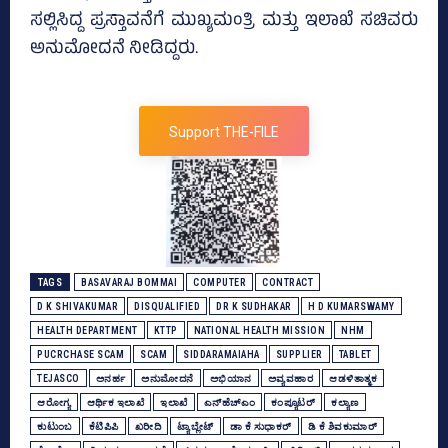
ಸಲ್ಲಿಸಿದ್ದ ಪ್ರಸ್ತಾವನೆಗೆ ಮುಖ್ಯಮಂತ್ರಿ ಮತ್ತು ಇಲಾಖೆ ಸಚಿವರು
ಅನುಮೋದನೆ ನೀಡಿದ್ದರು.
Support THE-FILE
TAGS
BASAVARAJ BOMMAI
COMPUTER
CONTRACT
D K SHIVAKUMAR
DISQUALIFIED
DR K SUDHAKAR
H D KUMARSWAMY
HEALTH DEPARTMENT
KTTP
NATIONAL HEALTH MISSION
NHM
PUCRCHASE SCAM
SCAM
SIDDARAMAIAHA
SUPPLIER
TABLET
TEJASCO
ಅನರ್ಹ
ಅನುಮೋದನೆ
ಅಭಿಯಾನ
ಅವ್ಯವಹಾರ
ಆಡಳಿತಾತ್ಮಕ
ಆರೋಗ್ಯ
ಆರ್ಥಿಕ ಇಲಾಖೆ
ಇಲಾಖೆ
ಎನ್‌ಹೆಚ್‌ಎಂ
ಕಂಪ್ಯೂಟರ್‌
ಕಲ್ಯಾಣ
ಕುಟುಂಬ
ಕೆಟಿಪಿಪಿ
ಖರೀದಿ
ಟ್ಯಾಬ್ಲೇಟ್‌
ಡಾ ಕೆ ಸುಧಾಕರ್‌
ಡಿ ಕೆ ಶಿವಕುಮಾರ್