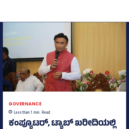
GOVERNANCE
Less than 1
min.
Read
ಕಂಪ್ಯೂಟರ್‌, ಟ್ಯಾಬ್‌ ಖರೀದಿಯಲ್ಲಿ