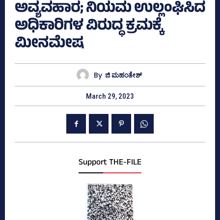
ಅವ್ಯವಹಾರ; ನಿಯಮ ಉಲ್ಲಂಘಿಸಿದ
ಅಧಿಕಾರಿಗಳ ವಿರುದ್ಧ ಕ್ರಮಕ್ಕೆ
ಮೀನಮೇಷ
By
ಜಿ ಮಹಂತೇಶ್
March 29, 2023
Support THE-FILE