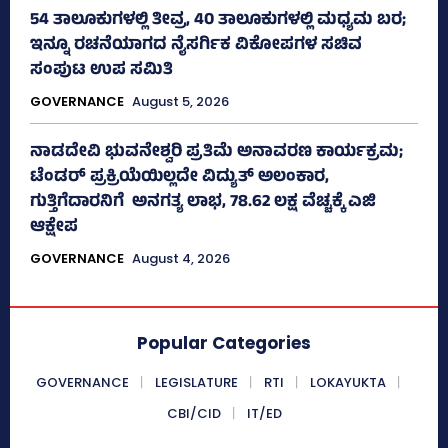
54 ತಾಲೂಕುಗಳಲ್ಲಿ ತೀವ್ರ, 40 ತಾಲೂಕುಗಳಲ್ಲಿ ಮಧ್ಯಮ ಬರ;
ಇನ್ನೂ ರಚನೆಯಾಗದ ನೈಸರ್ಗಿಕ ವಿಕೋಪಗಳ ಸಚಿವ
ಸಂಪುಟ ಉಪ ಸಮಿತಿ
GOVERNANCE
August 5, 2026
ನಾಡದೇವಿ ಭುವನೇಶ್ವರಿ ಪ್ರತಿಮೆ ಅನಾವರಣ ಕಾರ್ಯಕ್ರಮ;
ಟೆಂಡರ್ ಪ್ರಕ್ರಿಯೆಯಿಲ್ಲದೇ ವಿದ್ಯುತ್‌ ಅಲಂಕಾರ,
ಗುತ್ತಿಗೆದಾರನಿಗೆ ಅನಗತ್ಯ ಲಾಭ, 78.62 ಲಕ್ಷ ವೆಚ್ಚಕ್ಕೆ ಎಜಿ
ಆಕ್ಷೇಪ
GOVERNANCE
August 4, 2026
Popular Categories
GOVERNANCE
LEGISLATURE
RTI
LOKAYUKTA
CBI/CID
IT/ED