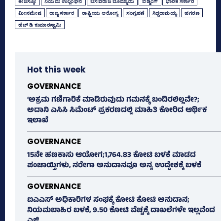
ತೇಜಸ್ಕೋ
ನಿಯಮ ಉಲ್ಲಂಘನೆ
ಬಸವರಾಜ ಬೊಮ್ಮಾಯಿ
ಬಿಡ್ಡಿಂಗ್‌
ಭಾರತ ಸರ್ಕಾರ
ಮೀನಮೇಷ
ರಾಜ್ಯ ಸರ್ಕಾರ
ರಾಷ್ಟ್ರೀಯ ಆರೋಗ್ಯ
ಸಂಗ್ರಹಣೆ
ಸಿದ್ದರಾಮಯ್ಯ
ಹಗರಣ
ಹೆಚ್‌ ಡಿ ಕುಮಾರಸ್ವಾಮಿ
Hot this week
GOVERNANCE
‘ಅಕ್ರಮ ಗಣಿಗಾರಿಕೆ ಮಾಡಿರುವುದು ಗಮನಕ್ಕೆ ಬಂದಿರಲಿಲ್ಲವೇ?;
ಅದಾನಿ ಎಸಿಸಿ ಸಿಮೆಂಟ್ ಪ್ರಕರಣದಲ್ಲಿ ಮಾಹಿತಿ ಕೋರಿದ ಆರ್ಥಿಕ
ಇಲಾಖೆ
GOVERNANCE
15ನೇ ಹಣಕಾಸು ಆಯೋಗ;1,764.83 ಕೋಟಿ ಬಳಕೆ ಮಾಡದ
ಪಂಚಾಯ್ತಿಗಳು, ನರೇಗಾ ಅನುದಾನವೂ ಅನ್ಯ ಉದ್ದೇಶಕ್ಕೆ ಬಳಕೆ
GOVERNANCE
ಐಎಎಸ್‌ ಅಧಿಕಾರಿಗಳ ಸಂಘಕ್ಕೆ ಕೋಟಿ ಕೋಟಿ ಅನುದಾನ;
ನಿಯಮಬಾಹಿರ ಬಳಕೆ, 9.50 ಕೋಟಿ ವೆಚ್ಚಕ್ಕೆ ದಾಖಲೆಗಳೇ ಇಲ್ಲವೆಂದ