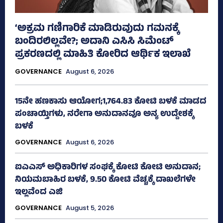
‘ಅಕ್ರಮ ಗಣಿಗಾರಿಕೆ ಮಾಡಿರುವುದು ಗಮನಕ್ಕೆ
ಬಂದಿರಲಿಲ್ಲವೇ?; ಅದಾನಿ ಎಸಿಸಿ ಸಿಮೆಂಟ್
ಪ್ರಕರಣದಲ್ಲಿ ಮಾಹಿತಿ ಕೋರಿದ ಆರ್ಥಿಕ ಇಲಾಖೆ
GOVERNANCE
August 6, 2026
15ನೇ ಹಣಕಾಸು ಆಯೋಗ;1,764.83 ಕೋಟಿ ಬಳಕೆ ಮಾಡದ
ಪಂಚಾಯ್ತಿಗಳು, ನರೇಗಾ ಅನುದಾನವೂ ಅನ್ಯ ಉದ್ದೇಶಕ್ಕೆ
ಬಳಕೆ
GOVERNANCE
August 6, 2026
ಐಎಎಸ್‌ ಅಧಿಕಾರಿಗಳ ಸಂಘಕ್ಕೆ ಕೋಟಿ ಕೋಟಿ ಅನುದಾನ;
ನಿಯಮಬಾಹಿರ ಬಳಕೆ, 9.50 ಕೋಟಿ ವೆಚ್ಚಕ್ಕೆ ದಾಖಲೆಗಳೇ
ಇಲ್ಲವೆಂದ ಎಜಿ
GOVERNANCE
August 5, 2026