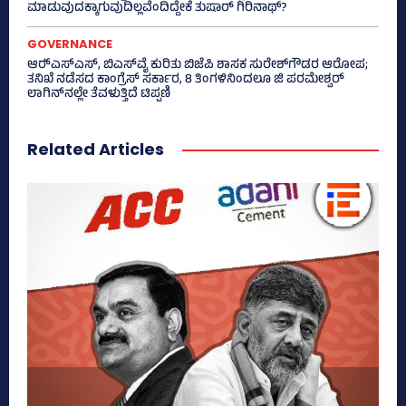
ಮಾಡುವುದಕ್ಕಾಗುವುದಿಲ್ಲವೆಂದಿದ್ದೇಕೆ ತುಷಾರ್ ಗಿರಿನಾಥ್?
GOVERNANCE
ಆರ್‍‌ಎಸ್‌ಎಸ್‌, ಬಿಎಸ್‌ವೈ ಕುರಿತು ಬಿಜೆಪಿ ಶಾಸಕ ಸುರೇಶ್‌ಗೌಡರ ಆರೋಪ;
ತನಿಖೆ ನಡೆಸದ ಕಾಂಗ್ರೆಸ್‌ ಸರ್ಕಾರ, 8 ತಿಂಗಳಿನಿಂದಲೂ ಜಿ ಪರಮೇಶ್ವರ್
ಲಾಗಿನ್‌ನಲ್ಲೇ ತೆವಳುತ್ತಿದೆ ಟಿಪ್ಪಣಿ
Related Articles