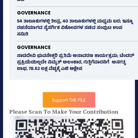
ಎಜಿ
GOVERNANCE
54 ತಾಲೂಕುಗಳಲ್ಲಿ ತೀವ್ರ, 40 ತಾಲೂಕುಗಳಲ್ಲಿ ಮಧ್ಯಮ ಬರ; ಇನ್ನೂ
ರಚನೆಯಾಗದ ನೈಸರ್ಗಿಕ ವಿಕೋಪಗಳ ಸಚಿವ ಸಂಪುಟ ಉಪ
ಸಮಿತಿ
GOVERNANCE
ನಾಡದೇವಿ ಭುವನೇಶ್ವರಿ ಪ್ರತಿಮೆ ಅನಾವರಣ ಕಾರ್ಯಕ್ರಮ; ಟೆಂಡರ್
ಪ್ರಕ್ರಿಯೆಯಿಲ್ಲದೇ ವಿದ್ಯುತ್‌ ಅಲಂಕಾರ, ಗುತ್ತಿಗೆದಾರನಿಗೆ ಅನಗತ್ಯ
ಲಾಭ, 78.62 ಲಕ್ಷ ವೆಚ್ಚಕ್ಕೆ ಎಜಿ ಆಕ್ಷೇಪ
Support THE-FILE
Please Scan To Make Your Contribution