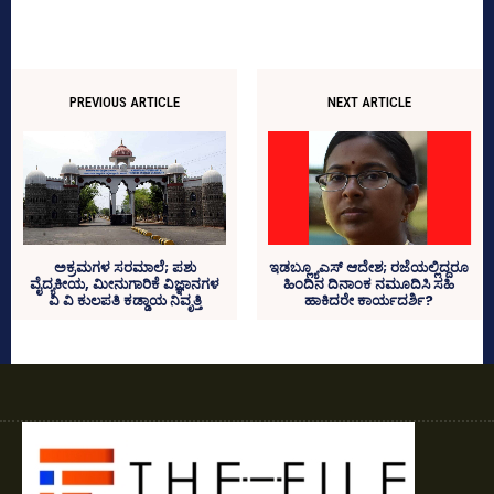
PREVIOUS ARTICLE
NEXT ARTICLE
ಅಕ್ರಮಗಳ ಸರಮಾಲೆ; ಪಶು
ಇಡಬ್ಲ್ಯೂಎಸ್‌ ಆದೇಶ; ರಜೆಯಲ್ಲಿದ್ದರೂ
ವೈದ್ಯಕೀಯ, ಮೀನುಗಾರಿಕೆ ವಿಜ್ಞಾನಗಳ
ಹಿಂದಿನ ದಿನಾಂಕ ನಮೂದಿಸಿ ಸಹಿ
ವಿ ವಿ ಕುಲಪತಿ ಕಡ್ಡಾಯ ನಿವೃತ್ತಿ
ಹಾಕಿದರೇ ಕಾರ್ಯದರ್ಶಿ?