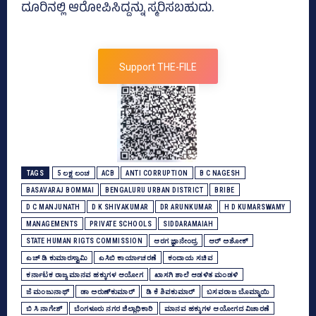
ದೂರಿನಲ್ಲಿ ಆರೋಪಿಸಿದ್ದನ್ನು ಸ್ಮರಿಸಬಹುದು.
Support THE-FILE
TAGS
5 ಲಕ್ಷ ಲಂಚ
ACB
ANTI CORRUPTION
B C NAGESH
BASAVARAJ BOMMAI
BENGALURU URBAN DISTRICT
BRIBE
D C MANJUNATH
D K SHIVAKUMAR
DR ARUNKUMAR
H D KUMARSWAMY
MANAGEMENTS
PRIVATE SCHOOLS
SIDDARAMAIAH
STATE HUMAN RIGTS COMMISSION
ಆರಗ ಜ್ಞಾನೇಂದ್ರ
ಆರ್‌ ಅಶೋಕ್‌
ಎಚ್‌ ಡಿ ಕುಮಾರಸ್ವಾಮಿ
ಎಸಿಬಿ ಕಾರ್ಯಾಚರಣೆ
ಕಂದಾಯ ಸಚಿವ
ಕರ್ನಾಟಕ ರಾಜ್ಯ ಮಾನವ ಹಕ್ಕುಗಳ ಆಯೋಗ
ಖಾಸಗಿ ಶಾಲೆ ಆಡಳಿತ ಮಂಡಳಿ
ಜೆ ಮಂಜುನಾಥ್‌
ಡಾ ಅರುಣ್‌ಕುಮಾರ್‌
ಡಿ ಕೆ ಶಿವಕುಮಾರ್
ಬಸವರಾಜ ಬೊಮ್ಮಾಯಿ
ಬಿ ಸಿ ನಾಗೇಶ್‌
ಬೆಂಗಳೂರು ನಗರ ಜಿಲ್ಲಾಧಿಕಾರಿ
ಮಾನವ ಹಕ್ಕುಗಳ ಆಯೋಗದ ವಿಚಾರಣೆ