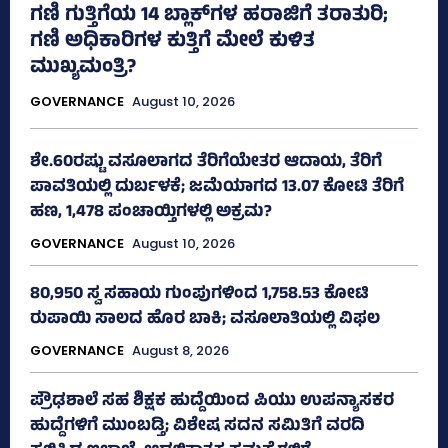
ಗಣಿ ಗುತ್ತಿಗೆಯ 14 ಬ್ಲಾಕ್‌ಗಳ ಹರಾಜಿಗೆ ತರಾತುರಿ;
ಗಣಿ ಅಧಿಕಾರಿಗಳ ಕುತ್ತಿಗೆ ಮೇಲೆ ಕುಳಿತ
ಮುಖ್ಯಮಂತ್ರಿ?
GOVERNANCE
August 10, 2026
ಶೇ.60ರಷ್ಟು ವಸೂಲಾಗದ ತೆರಿಗೆಯೇತರ ಆದಾಯ, ತೆರಿಗೆ
ಪಾವತಿಯಲ್ಲಿ ದುರ್ಬಳಕೆ; ಜಮೆಯಾಗದ 13.07 ಕೋಟಿ ತೆರಿಗೆ
ಹಣ, 1,478 ಪಂಚಾಯ್ತಿಗಳಲ್ಲಿ ಅಕ್ರಮ?
GOVERNANCE
August 10, 2026
80,950 ಸ್ವ ಸಹಾಯ ಗುಂಪುಗಳಿಂದ 1,758.53 ಕೋಟಿ
ರುಪಾಯಿ ಸಾಲದ ಹೊರ ಬಾಕಿ; ವಸೂಲಾತಿಯಲ್ಲಿ ವಿಫಲ
GOVERNANCE
August 8, 2026
ಪ್ರೌಢಶಾಲೆ ಸಹ ಶಿಕ್ಷಕ ಹುದ್ದೆಯಿಂದ ಪಿಯು ಉಪನ್ಯಾಸಕರ
ಹುದ್ದೆಗಳಿಗೆ ಮುಂಬಡ್ತಿ; ವಿಶೇಷ ಸದನ ಸಮಿತಿಗೆ ವರದಿ