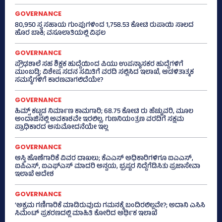
GOVERNANCE
80,950 ಸ್ವ ಸಹಾಯ ಗುಂಪುಗಳಿಂದ 1,758.53 ಕೋಟಿ ರುಪಾಯಿ ಸಾಲದ
ಹೊರ ಬಾಕಿ; ವಸೂಲಾತಿಯಲ್ಲಿ ವಿಫಲ
GOVERNANCE
ಪ್ರೌಢಶಾಲೆ ಸಹ ಶಿಕ್ಷಕ ಹುದ್ದೆಯಿಂದ ಪಿಯು ಉಪನ್ಯಾಸಕರ ಹುದ್ದೆಗಳಿಗೆ
ಮುಂಬಡ್ತಿ; ವಿಶೇಷ ಸದನ ಸಮಿತಿಗೆ ವರದಿ ಸಲ್ಲಿಸಿದ ಇಲಾಖೆ, ಆಡಳಿತಾತ್ಮಕ
ಸಮಸ್ಯೆಗಳಿಗೆ ಕಾರಣವಾಗಲಿದೆಯೇ?
GOVERNANCE
ಹಿಮ್ಸ್‌ ಕಟ್ಟಡ ನಿರ್ಮಾಣ ಕಾಮಗಾರಿ; 68.75 ಕೋಟಿ ರು ಹೆಚ್ಚುವರಿ, ಮೂಲ
ಅಂದಾಜಿನಲ್ಲಿ ಅವಕಾಶವೇ ಇರಲಿಲ್ಲ, ಗುಣನಿಯಂತ್ರಣ ವರದಿಗೆ ಸಕ್ಷಮ
ಪ್ರಾಧಿಕಾರದ ಅನುಮೋದನೆಯೇ ಇಲ್ಲ
GOVERNANCE
ಆಸ್ತಿ ಹೊಣೆಗಾರಿಕೆ ವಿವರ ದಾಖಲು; ಕೆಎಎಸ್ ಅಧಿಕಾರಿಗಳಿಗೂ ಐಎಎಸ್‌,
ಐಪಿಎಸ್‌, ಐಎಫ್‌ಎಸ್‌ ಮಾದರಿ ಅನ್ವಯ, ಭ್ರಷ್ಟರ ನಿದ್ದೆಗೆಡಿಸಿತು ಪ್ರಜಾಸೇವಾ
ಇಲಾಖೆ ಆದೇಶ
GOVERNANCE
‘ಅಕ್ರಮ ಗಣಿಗಾರಿಕೆ ಮಾಡಿರುವುದು ಗಮನಕ್ಕೆ ಬಂದಿರಲಿಲ್ಲವೇ?; ಅದಾನಿ ಎಸಿಸಿ
ಸಿಮೆಂಟ್ ಪ್ರಕರಣದಲ್ಲಿ ಮಾಹಿತಿ ಕೋರಿದ ಆರ್ಥಿಕ ಇಲಾಖೆ