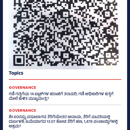
Topics
GOVERNANCE
ಗಣಿ ಗುತ್ತಿಗೆಯ 14 ಬ್ಲಾಕ್‌ಗಳ ಹರಾಜಿಗೆ ತರಾತುರಿ; ಗಣಿ ಅಧಿಕಾರಿಗಳ ಕುತ್ತಿಗೆ
ಮೇಲೆ ಕುಳಿತ ಮುಖ್ಯಮಂತ್ರಿ?
GOVERNANCE
ಶೇ.60ರಷ್ಟು ವಸೂಲಾಗದ ತೆರಿಗೆಯೇತರ ಆದಾಯ, ತೆರಿಗೆ ಪಾವತಿಯಲ್ಲಿ
ದುರ್ಬಳಕೆ; ಜಮೆಯಾಗದ 13.07 ಕೋಟಿ ತೆರಿಗೆ ಹಣ, 1,478 ಪಂಚಾಯ್ತಿಗಳಲ್ಲಿ
ಅಕ್ರಮ?