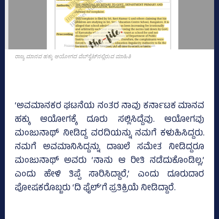
ರಾಜ್ಯ ಮಾನವ ಹಕ್ಕು ಆಯೋಗದ ವೆಬ್‌ಸೈಟ್‌ನಲ್ಲಿರುವ ಮಾಹಿತಿ
‘ಅವಮಾನಕರ ಘಟನೆಯ ನಂತರ ನಾವು ಕರ್ನಾಟಕ ಮಾನವ
ಹಕ್ಕು ಆಯೋಗಕ್ಕೆ ದೂರು ಸಲ್ಲಿಸಿದ್ದೆವು. ಆಯೋಗವು
ಮಂಜುನಾಥ್ ನೀಡಿದ್ದ ವರದಿಯನ್ನು ನಮಗೆ ಕಳುಹಿಸಿದ್ದರು.
ನಮಗೆ ಅವಮಾನಿಸಿದ್ದನ್ನು ದಾಖಲೆ ಸಮೇತ ನೀಡಿದ್ದರೂ
ಮಂಜುನಾಥ್‌ ಅವರು ‘ನಾನು ಆ ರೀತಿ ನಡೆದುಕೊಂಡಿಲ್ಲ,’
ಎಂದು ಹೇಳಿ ತಿಪ್ಪೆ ಸಾರಿಸಿದ್ದಾರೆ,’ ಎಂದು ದೂರುದಾರ
ಪೋಷಕರೊಬ್ಬರು ‘ದಿ ಫೈಲ್‌’ಗೆ ಪ್ರತಿಕ್ರಿಯೆ ನೀಡಿದ್ದಾರೆ.