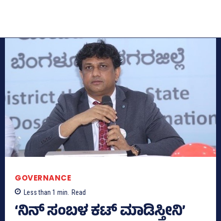
GOVERNANCE
Less than 1
min.
Read
‘ನಿನ್‌ ಸಂಬಳ ಕಟ್‌ ಮಾಡಿಸ್ತೀನಿ’