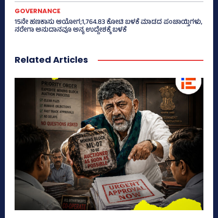
GOVERNANCE
15ನೇ ಹಣಕಾಸು ಆಯೋಗ;1,764.83 ಕೋಟಿ ಬಳಕೆ ಮಾಡದ ಪಂಚಾಯ್ತಿಗಳು,
ನರೇಗಾ ಅನುದಾನವೂ ಅನ್ಯ ಉದ್ದೇಶಕ್ಕೆ ಬಳಕೆ
Related Articles