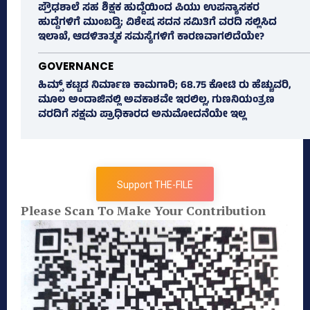
ಪ್ರೌಢಶಾಲೆ ಸಹ ಶಿಕ್ಷಕ ಹುದ್ದೆಯಿಂದ ಪಿಯು ಉಪನ್ಯಾಸಕರ
ಹುದ್ದೆಗಳಿಗೆ ಮುಂಬಡ್ತಿ; ವಿಶೇಷ ಸದನ ಸಮಿತಿಗೆ ವರದಿ ಸಲ್ಲಿಸಿದ
ಇಲಾಖೆ, ಆಡಳಿತಾತ್ಮಕ ಸಮಸ್ಯೆಗಳಿಗೆ ಕಾರಣವಾಗಲಿದೆಯೇ?
GOVERNANCE
ಹಿಮ್ಸ್‌ ಕಟ್ಟಡ ನಿರ್ಮಾಣ ಕಾಮಗಾರಿ; 68.75 ಕೋಟಿ ರು ಹೆಚ್ಚುವರಿ,
ಮೂಲ ಅಂದಾಜಿನಲ್ಲಿ ಅವಕಾಶವೇ ಇರಲಿಲ್ಲ, ಗುಣನಿಯಂತ್ರಣ
ವರದಿಗೆ ಸಕ್ಷಮ ಪ್ರಾಧಿಕಾರದ ಅನುಮೋದನೆಯೇ ಇಲ್ಲ
Support THE-FILE
Please Scan To Make Your Contribution