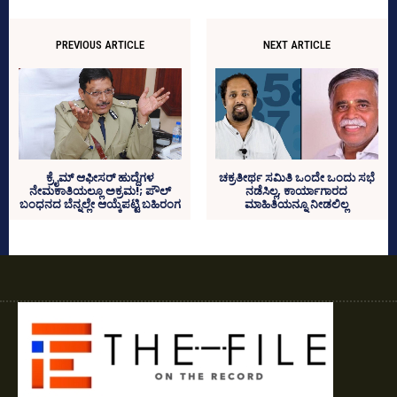
PREVIOUS ARTICLE
NEXT ARTICLE
ಚಕ್ರತೀರ್ಥ ಸಮಿತಿ ಒಂದೇ ಒಂದು ಸಭೆ
ಕ್ರೈಮ್‌ ಆಫೀಸರ್‌ ಹುದ್ದೆಗಳ
ನಡೆಸಿಲ್ಲ, ಕಾರ್ಯಾಗಾರದ
ನೇಮಕಾತಿಯಲ್ಲೂ ಅಕ್ರಮ!; ಪೌಲ್‌
ಮಾಹಿತಿಯನ್ನೂ ನೀಡಲಿಲ್ಲ
ಬಂಧನದ ಬೆನ್ನಲ್ಲೇ ಆಯ್ಕೆಪಟ್ಟಿ ಬಹಿರಂಗ