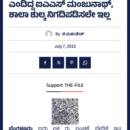
ಎಂದಿದ್ದ ಐಎಎಸ್‌ ಮಂಜುನಾಥ್‌,
ಶಾಲಾ ಶುಲ್ಕ ನಿಗದಿಪಡಿಸಲೇ ಇಲ್ಲ
By
ಜಿ ಮಹಂತೇಶ್
July 7, 2022
Support THE-FILE
ಬೆಂಗಳೂರು;
ಐದು ಲಕ್ಷ ರು. ಲಂಚಕ್ಕೆ ಬೇಡಿಕೆ ಇಟ್ಟ