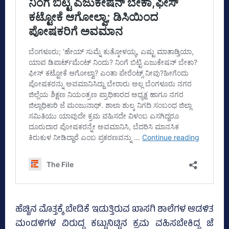
ಹೆಚ್ಚಿನ ಮೊತ್ತಕ್ಕೆ ಬೇಡಿಕೆ ಇಡುತ್ತಿರುವ ಖಾಸಗಿ ಶಾಲೆಗಳ ಆಡಳಿತ
ಮಂಡಳಿಗಳ ವಿರುದ್ಧ ಕಟ್ಟುನಿಟ್ಟಿನ ಕ್ರಮ ವಹಿಸಬೇಕಿದ್ದ ಜೆ