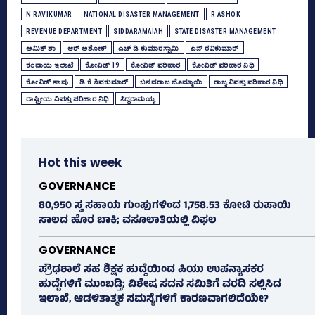
N RAVIKUMAR
NATIONAL DISASTER MANAGEMENT
R ASHOK
REVENUE DEPARTMENT
SIDDARAMAIAH
STATE DISASTER MANAGEMENT
ಅಮಿತ್‌ ಶಾ
ಆರ್‌ ಅಶೋಕ್‌
ಎಚ್‌ ಡಿ ಕುಮಾರಸ್ವಾಮಿ
ಎನ್‌ ರವಿಕುಮಾರ್‌
ಕಂದಾಯ ಇಲಾಖೆ
ಕೋವಿಡ್‌ 19
ಕೋವಿಡ್‌ ಪರಿಹಾರ
ಕೋವಿಡ್‌ ಪರಿಹಾರ ನಿಧಿ
ಕೋವಿಡ್‌ ಸಾವು
ಡಿ ಕೆ ಶಿವಕುಮಾರ್
ಬಸವರಾಜ ಬೊಮ್ಮಾಯಿ
ರಾಜ್ಯ ವಿಪತ್ತು ಪರಿಹಾರ ನಿಧಿ
ರಾಷ್ಟ್ರೀಯ ವಿಪತ್ತು ಪರಿಹಾರ ನಿಧಿ
ಸಿದ್ದರಾಮಯ್ಯ
Hot this week
GOVERNANCE
80,950 ಸ್ವ ಸಹಾಯ ಗುಂಪುಗಳಿಂದ 1,758.53 ಕೋಟಿ ರುಪಾಯಿ
ಸಾಲದ ಹೊರ ಬಾಕಿ; ವಸೂಲಾತಿಯಲ್ಲಿ ವಿಫಲ
GOVERNANCE
ಪ್ರೌಢಶಾಲೆ ಸಹ ಶಿಕ್ಷಕ ಹುದ್ದೆಯಿಂದ ಪಿಯು ಉಪನ್ಯಾಸಕರ
ಹುದ್ದೆಗಳಿಗೆ ಮುಂಬಡ್ತಿ; ವಿಶೇಷ ಸದನ ಸಮಿತಿಗೆ ವರದಿ ಸಲ್ಲಿಸಿದ
ಇಲಾಖೆ, ಆಡಳಿತಾತ್ಮಕ ಸಮಸ್ಯೆಗಳಿಗೆ ಕಾರಣವಾಗಲಿದೆಯೇ?