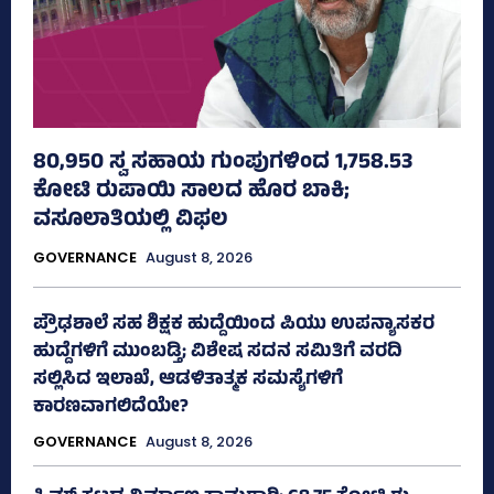
80,950 ಸ್ವ ಸಹಾಯ ಗುಂಪುಗಳಿಂದ 1,758.53
ಕೋಟಿ ರುಪಾಯಿ ಸಾಲದ ಹೊರ ಬಾಕಿ;
ವಸೂಲಾತಿಯಲ್ಲಿ ವಿಫಲ
GOVERNANCE
August 8, 2026
ಪ್ರೌಢಶಾಲೆ ಸಹ ಶಿಕ್ಷಕ ಹುದ್ದೆಯಿಂದ ಪಿಯು ಉಪನ್ಯಾಸಕರ
ಹುದ್ದೆಗಳಿಗೆ ಮುಂಬಡ್ತಿ; ವಿಶೇಷ ಸದನ ಸಮಿತಿಗೆ ವರದಿ
ಸಲ್ಲಿಸಿದ ಇಲಾಖೆ, ಆಡಳಿತಾತ್ಮಕ ಸಮಸ್ಯೆಗಳಿಗೆ
ಕಾರಣವಾಗಲಿದೆಯೇ?
GOVERNANCE
August 8, 2026