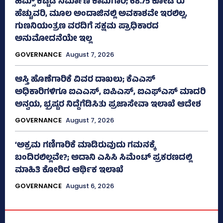
ಹಿಮ್ಸ್‌ ಕಟ್ಟಡ ನಿರ್ಮಾಣ ಕಾಮಗಾರಿ; 68.75 ಕೋಟಿ ರು
ಹೆಚ್ಚುವರಿ, ಮೂಲ ಅಂದಾಜಿನಲ್ಲಿ ಅವಕಾಶವೇ ಇರಲಿಲ್ಲ,
ಗುಣನಿಯಂತ್ರಣ ವರದಿಗೆ ಸಕ್ಷಮ ಪ್ರಾಧಿಕಾರದ
ಅನುಮೋದನೆಯೇ ಇಲ್ಲ
GOVERNANCE
August 7, 2026
ಆಸ್ತಿ ಹೊಣೆಗಾರಿಕೆ ವಿವರ ದಾಖಲು; ಕೆಎಎಸ್
ಅಧಿಕಾರಿಗಳಿಗೂ ಐಎಎಸ್‌, ಐಪಿಎಸ್‌, ಐಎಫ್‌ಎಸ್‌ ಮಾದರಿ
ಅನ್ವಯ, ಭ್ರಷ್ಟರ ನಿದ್ದೆಗೆಡಿಸಿತು ಪ್ರಜಾಸೇವಾ ಇಲಾಖೆ ಆದೇಶ
GOVERNANCE
August 7, 2026
‘ಅಕ್ರಮ ಗಣಿಗಾರಿಕೆ ಮಾಡಿರುವುದು ಗಮನಕ್ಕೆ
ಬಂದಿರಲಿಲ್ಲವೇ?; ಅದಾನಿ ಎಸಿಸಿ ಸಿಮೆಂಟ್ ಪ್ರಕರಣದಲ್ಲಿ
ಮಾಹಿತಿ ಕೋರಿದ ಆರ್ಥಿಕ ಇಲಾಖೆ
GOVERNANCE
August 6, 2026