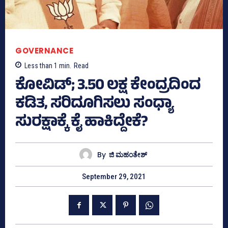
GOVERNANCE
Less than 1
min.
Read
ಕೋವಿಡ್‌; 3.50 ಲಕ್ಷ ಕೇಂದ್ರದಿಂದ
ಕಡಿತ, ಸರಿದೂಗಿಸಲು ಸಂಧ್ಯಾ
ಸುರಕ್ಷಾಕ್ಕೆ ಕೈ ಹಾಕಿದ್ದೇಕೆ?
By
ಜಿ ಮಹಂತೇಶ್
September 29, 2021