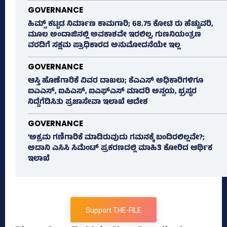
GOVERNANCE
ಹಿಮ್ಸ್‌ ಕಟ್ಟಡ ನಿರ್ಮಾಣ ಕಾಮಗಾರಿ; 68.75 ಕೋಟಿ ರು ಹೆಚ್ಚುವರಿ,
ಮೂಲ ಅಂದಾಜಿನಲ್ಲಿ ಅವಕಾಶವೇ ಇರಲಿಲ್ಲ, ಗುಣನಿಯಂತ್ರಣ
ವರದಿಗೆ ಸಕ್ಷಮ ಪ್ರಾಧಿಕಾರದ ಅನುಮೋದನೆಯೇ ಇಲ್ಲ
GOVERNANCE
ಆಸ್ತಿ ಹೊಣೆಗಾರಿಕೆ ವಿವರ ದಾಖಲು; ಕೆಎಎಸ್ ಅಧಿಕಾರಿಗಳಿಗೂ
ಐಎಎಸ್‌, ಐಪಿಎಸ್‌, ಐಎಫ್‌ಎಸ್‌ ಮಾದರಿ ಅನ್ವಯ, ಭ್ರಷ್ಟರ
ನಿದ್ದೆಗೆಡಿಸಿತು ಪ್ರಜಾಸೇವಾ ಇಲಾಖೆ ಆದೇಶ
GOVERNANCE
‘ಅಕ್ರಮ ಗಣಿಗಾರಿಕೆ ಮಾಡಿರುವುದು ಗಮನಕ್ಕೆ ಬಂದಿರಲಿಲ್ಲವೇ?;
ಅದಾನಿ ಎಸಿಸಿ ಸಿಮೆಂಟ್ ಪ್ರಕರಣದಲ್ಲಿ ಮಾಹಿತಿ ಕೋರಿದ ಆರ್ಥಿಕ
ಇಲಾಖೆ
Support THE-FILE