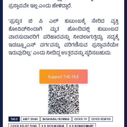
ಪ್ರಸ್ತಾಪವೇ ಇಲ್ಲ ಎಂದು ಹೇಳಿದ್ದಾರೆ.
‘ಪ್ರಸ್ತುತ ಬಿ ಪಿ ಎಲ್‌ ಕುಟುಂಬಕ್ಕೆ ಸೇರಿದ ವ್ಯಕ್ತಿ
ಕೋವಿಡ್‌ನಿಂದಾಗಿ ಮೃತ ಹೊಂದಿದಲ್ಲಿ ಕುಟುಂಬದ
ವಾರಸುದಾರರಿಗೆ ಪರಿಹಾರವನ್ನು ನೀಡಲಾಗುತ್ತಿದ್ದು, ಸದ್ಯಕ್ಕೆ
ಇಡಬ್ಲ್ಯೂಎಸ್‌ ವರ್ಗವನ್ನು ಪರಿಗಣಿಸುವ ಪ್ರಸ್ತಾವನೆಯೇ
ಇರುವುದಿಲ್ಲ,’ ಎಂದು ನೀಡಿದ್ದ ಉತ್ತರವನ್ನು ಸ್ಮರಿಸಬಹುದು.
Support THE-FILE
TAGS
AMIT SHAH
BASAVARAJ BOMMAI
COVID 19
COVID DEATHS
COVID RELIEF FUND
D K SHIVAKUMAR
H D KUMARSWAMY