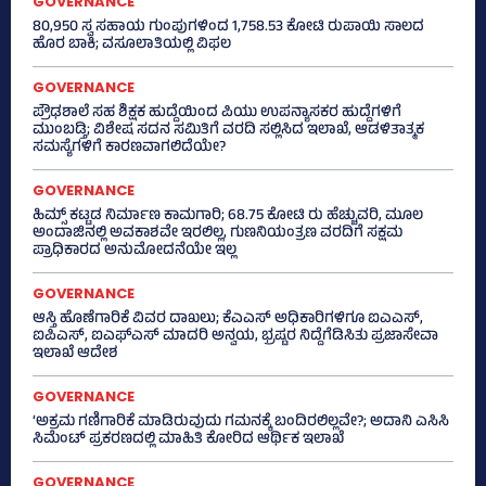
GOVERNANCE
80,950 ಸ್ವ ಸಹಾಯ ಗುಂಪುಗಳಿಂದ 1,758.53 ಕೋಟಿ ರುಪಾಯಿ ಸಾಲದ
ಹೊರ ಬಾಕಿ; ವಸೂಲಾತಿಯಲ್ಲಿ ವಿಫಲ
GOVERNANCE
ಪ್ರೌಢಶಾಲೆ ಸಹ ಶಿಕ್ಷಕ ಹುದ್ದೆಯಿಂದ ಪಿಯು ಉಪನ್ಯಾಸಕರ ಹುದ್ದೆಗಳಿಗೆ
ಮುಂಬಡ್ತಿ; ವಿಶೇಷ ಸದನ ಸಮಿತಿಗೆ ವರದಿ ಸಲ್ಲಿಸಿದ ಇಲಾಖೆ, ಆಡಳಿತಾತ್ಮಕ
ಸಮಸ್ಯೆಗಳಿಗೆ ಕಾರಣವಾಗಲಿದೆಯೇ?
GOVERNANCE
ಹಿಮ್ಸ್‌ ಕಟ್ಟಡ ನಿರ್ಮಾಣ ಕಾಮಗಾರಿ; 68.75 ಕೋಟಿ ರು ಹೆಚ್ಚುವರಿ, ಮೂಲ
ಅಂದಾಜಿನಲ್ಲಿ ಅವಕಾಶವೇ ಇರಲಿಲ್ಲ, ಗುಣನಿಯಂತ್ರಣ ವರದಿಗೆ ಸಕ್ಷಮ
ಪ್ರಾಧಿಕಾರದ ಅನುಮೋದನೆಯೇ ಇಲ್ಲ
GOVERNANCE
ಆಸ್ತಿ ಹೊಣೆಗಾರಿಕೆ ವಿವರ ದಾಖಲು; ಕೆಎಎಸ್ ಅಧಿಕಾರಿಗಳಿಗೂ ಐಎಎಸ್‌,
ಐಪಿಎಸ್‌, ಐಎಫ್‌ಎಸ್‌ ಮಾದರಿ ಅನ್ವಯ, ಭ್ರಷ್ಟರ ನಿದ್ದೆಗೆಡಿಸಿತು ಪ್ರಜಾಸೇವಾ
ಇಲಾಖೆ ಆದೇಶ
GOVERNANCE
‘ಅಕ್ರಮ ಗಣಿಗಾರಿಕೆ ಮಾಡಿರುವುದು ಗಮನಕ್ಕೆ ಬಂದಿರಲಿಲ್ಲವೇ?; ಅದಾನಿ ಎಸಿಸಿ
ಸಿಮೆಂಟ್ ಪ್ರಕರಣದಲ್ಲಿ ಮಾಹಿತಿ ಕೋರಿದ ಆರ್ಥಿಕ ಇಲಾಖೆ
GOVERNANCE