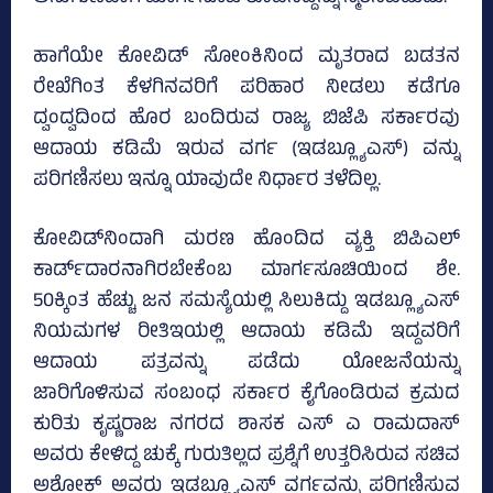
ಹಾಗೆಯೇ ಕೋವಿಡ್‌ ಸೋಂಕಿನಿಂದ ಮೃತರಾದ ಬಡತನ
ರೇಖೆಗಿಂತ ಕೆಳಗಿನವರಿಗೆ ಪರಿಹಾರ ನೀಡಲು ಕಡೆಗೂ
ದ್ವಂದ್ವದಿಂದ ಹೊರ ಬಂದಿರುವ ರಾಜ್ಯ ಬಿಜೆಪಿ ಸರ್ಕಾರವು
ಆದಾಯ ಕಡಿಮೆ ಇರುವ ವರ್ಗ (ಇಡಬ್ಲ್ಯೂಎಸ್‌) ವನ್ನು
ಪರಿಗಣಿಸಲು ಇನ್ನೂ ಯಾವುದೇ ನಿರ್ಧಾರ ತಳೆದಿಲ್ಲ.
ಕೋವಿಡ್‌ನಿಂದಾಗಿ ಮರಣ ಹೊಂದಿದ ವ್ಯಕ್ತಿ ಬಿಪಿಎಲ್‌
ಕಾರ್ಡ್‌ದಾರನಾಗಿರಬೇಕೆಂಬ ಮಾರ್ಗಸೂಚಿಯಿಂದ ಶೇ.
50ಕ್ಕಿಂತ ಹೆಚ್ಚು ಜನ ಸಮಸ್ಯೆಯಲ್ಲಿ ಸಿಲುಕಿದ್ದು ಇಡಬ್ಲ್ಯೂಎಸ್‌
ನಿಯಮಗಳ ರೀತಿಇಯಲ್ಲಿ ಆದಾಯ ಕಡಿಮೆ ಇದ್ದವರಿಗೆ
ಆದಾಯ ಪತ್ರವನ್ನು ಪಡೆದು ಯೋಜನೆಯನ್ನು
ಜಾರಿಗೊಳಿಸುವ ಸಂಬಂಧ ಸರ್ಕಾರ ಕೈಗೊಂಡಿರುವ ಕ್ರಮದ
ಕುರಿತು ಕೃಷ್ಣರಾಜ ನಗರದ ಶಾಸಕ ಎಸ್‌ ಎ ರಾಮದಾಸ್‌
ಅವರು ಕೇಳಿದ್ದ ಚುಕ್ಕೆ ಗುರುತಿಲ್ಲದ ಪ್ರಶ್ನೆಗೆ ಉತ್ತರಿಸಿರುವ ಸಚಿವ
ಅಶೋಕ್‌ ಅವರು ಇಡಬ್ಲ್ಯೂಎಸ್‌ ವರ್ಗವನ್ನು ಪರಿಗಣಿಸುವ