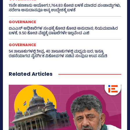
15ನೇ ಹಣಕಾಸು ಆಯೋಗ;1,764.83 ಕೋಟಿ ಬಳಕೆ ಮಾಡದ ಪಂಚಾಯ್ತಿಗಳು,
ನರೇಗಾ ಅನುದಾನವೂ ಅನ್ಯ ಉದ್ದೇಶಕ್ಕೆ ಬಳಕೆ
GOVERNANCE
ಐಎಎಸ್‌ ಅಧಿಕಾರಿಗಳ ಸಂಘಕ್ಕೆ ಕೋಟಿ ಕೋಟಿ ಅನುದಾನ; ನಿಯಮಬಾಹಿರ
ಬಳಕೆ, 9.50 ಕೋಟಿ ವೆಚ್ಚಕ್ಕೆ ದಾಖಲೆಗಳೇ ಇಲ್ಲವೆಂದ ಎಜಿ
GOVERNANCE
54 ತಾಲೂಕುಗಳಲ್ಲಿ ತೀವ್ರ, 40 ತಾಲೂಕುಗಳಲ್ಲಿ ಮಧ್ಯಮ ಬರ; ಇನ್ನೂ
ರಚನೆಯಾಗದ ನೈಸರ್ಗಿಕ ವಿಕೋಪಗಳ ಸಚಿವ ಸಂಪುಟ ಉಪ ಸಮಿತಿ
Related Articles