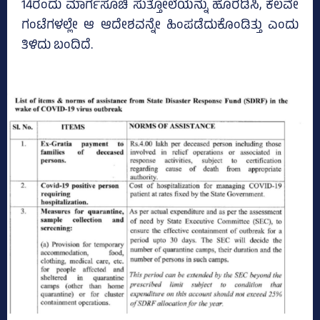
14ರಂದು ಮಾರ್ಗಸೂಚಿ ಸುತ್ತೋಲೆಯನ್ನು ಹೊರಡಿಸಿ, ಕೆಲವೇ
ಗಂಟೆಗಳಲ್ಲೇ ಆ ಆದೇಶವನ್ನೇ ಹಿಂಪಡೆದುಕೊಂಡಿತ್ತು ಎಂದು
ತಿಳಿದು ಬಂದಿದೆ.