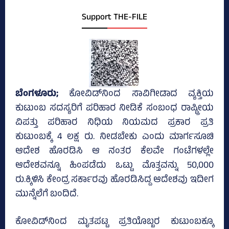
Support THE-FILE
ಬೆಂಗಳೂರು;
ಕೋವಿಡ್‌ನಿಂದ ಸಾವಿಗೀಡಾದ ವ್ಯಕ್ತಿಯ
ಕುಟುಂಬ ಸದಸ್ಯರಿಗೆ ಪರಿಹಾರ ನೀಡಿಕೆ ಸಂಬಂಧ ರಾಷ್ಟ್ರೀಯ
ವಿಪತ್ತು ಪರಿಹಾರ ನಿಧಿಯ ನಿಯಮದ ಪ್ರಕಾರ ಪ್ರತಿ
ಕುಟುಂಬಕ್ಕೆ 4 ಲಕ್ಷ ರು. ನೀಡಬೇಕು ಎಂದು ಮಾರ್ಗಸೂಚಿ
ಆದೇಶ ಹೊರಡಿಸಿ ಆ ನಂತರ ಕೆಲವೇ ಗಂಟೆಗಳಲ್ಲೇ
ಆದೇಶವನ್ನೂ ಹಿಂಪಡೆದು ಒಟ್ಟು ಮೊತ್ತವನ್ನು 50,000
ರು.ಕ್ಕಿಳಿಸಿ ಕೇಂದ್ರ ಸರ್ಕಾರವು ಹೊರಡಿಸಿದ್ದ ಆದೇಶವು ಇದೀಗ
ಮುನ್ನೆಲೆಗೆ ಬಂದಿದೆ.
ಕೋವಿಡ್‌ನಿಂದ ಮೃತಪಟ್ಟ ಪ್ರತಿಯೊಬ್ಬರ ಕುಟುಂಬಕ್ಕೂ