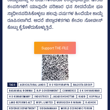
ಕಾಯ್ದೆಯನ್ನು 10 ವರ್ಷಗಳಿಂದಲೂ ಉಲ್ಲಂಘಿಸುತ್ತಿವೆ. ಇಂತಹ
ಕಂಪನಿಗಳಿಗೆ ಯಾವುದೇ ಪರಿಹಾರ ಧನ ನೀಡದೆಯೇ ಭೂ
ಸ್ವಾಧೀನಪಡಿಸಿಕೊಳ್ಳಲು ಹಲವು ವರ್ಷಗಳ ಹಿಂದೆಯೇ ಕಾಯ್ದೆ
ರೂಪಿಸಲಾಗಿದೆ. ಆದರೆ ಜಿಲ್ಲಾಡಳಿತಗಳು ಕೇವಲ ನೋಟೀಸ್‌
ಕೊಟ್ಟು ಕೈತೊಳೆದುಕೊಳ್ಳುತ್ತಿವೆ..
Support THE-FILE
TAGS
AGRICULTURAL LANDS
B S YEDIYURAPPA
BALDOTA GROUP
BASAVARAJ BOMMAI
BJP GOVERNMENT
COMMERCE
D K SHIVAKUMAR
H D KUMARSWAMY
INDUSTRIES
JAGADISHSHETTAR
KIADB
KOPPALA
LAND REFORMS ACT
MSPL LIMITED
MURUGESH R NIRANI
R ASHOK
REVENUE DEPARTMENT
SIDDARAMAIAH
WORLD ECONOMIC FORUM