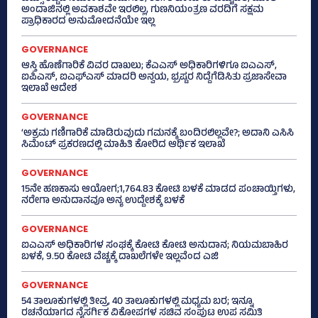
ಅಂದಾಜಿನಲ್ಲಿ ಅವಕಾಶವೇ ಇರಲಿಲ್ಲ, ಗುಣನಿಯಂತ್ರಣ ವರದಿಗೆ ಸಕ್ಷಮ
ಪ್ರಾಧಿಕಾರದ ಅನುಮೋದನೆಯೇ ಇಲ್ಲ
GOVERNANCE
ಆಸ್ತಿ ಹೊಣೆಗಾರಿಕೆ ವಿವರ ದಾಖಲು; ಕೆಎಎಸ್ ಅಧಿಕಾರಿಗಳಿಗೂ ಐಎಎಸ್‌,
ಐಪಿಎಸ್‌, ಐಎಫ್‌ಎಸ್‌ ಮಾದರಿ ಅನ್ವಯ, ಭ್ರಷ್ಟರ ನಿದ್ದೆಗೆಡಿಸಿತು ಪ್ರಜಾಸೇವಾ
ಇಲಾಖೆ ಆದೇಶ
GOVERNANCE
‘ಅಕ್ರಮ ಗಣಿಗಾರಿಕೆ ಮಾಡಿರುವುದು ಗಮನಕ್ಕೆ ಬಂದಿರಲಿಲ್ಲವೇ?; ಅದಾನಿ ಎಸಿಸಿ
ಸಿಮೆಂಟ್ ಪ್ರಕರಣದಲ್ಲಿ ಮಾಹಿತಿ ಕೋರಿದ ಆರ್ಥಿಕ ಇಲಾಖೆ
GOVERNANCE
15ನೇ ಹಣಕಾಸು ಆಯೋಗ;1,764.83 ಕೋಟಿ ಬಳಕೆ ಮಾಡದ ಪಂಚಾಯ್ತಿಗಳು,
ನರೇಗಾ ಅನುದಾನವೂ ಅನ್ಯ ಉದ್ದೇಶಕ್ಕೆ ಬಳಕೆ
GOVERNANCE
ಐಎಎಸ್‌ ಅಧಿಕಾರಿಗಳ ಸಂಘಕ್ಕೆ ಕೋಟಿ ಕೋಟಿ ಅನುದಾನ; ನಿಯಮಬಾಹಿರ
ಬಳಕೆ, 9.50 ಕೋಟಿ ವೆಚ್ಚಕ್ಕೆ ದಾಖಲೆಗಳೇ ಇಲ್ಲವೆಂದ ಎಜಿ
GOVERNANCE
54 ತಾಲೂಕುಗಳಲ್ಲಿ ತೀವ್ರ, 40 ತಾಲೂಕುಗಳಲ್ಲಿ ಮಧ್ಯಮ ಬರ; ಇನ್ನೂ
ರಚನೆಯಾಗದ ನೈಸರ್ಗಿಕ ವಿಕೋಪಗಳ ಸಚಿವ ಸಂಪುಟ ಉಪ ಸಮಿತಿ