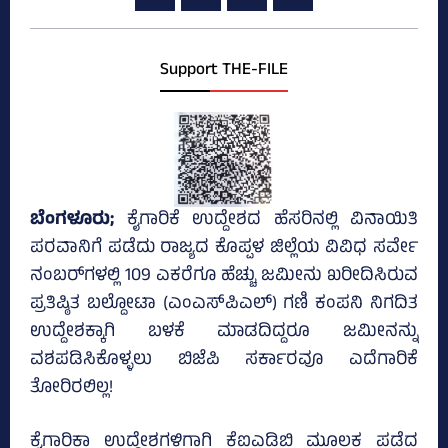
Support THE-FILE
ಬೆಂಗಳೂರು;
ಕೈಗಾರಿಕೆ ಉದ್ದೇಶದ ಹೆಸರಿನಲ್ಲಿ ವಿನಾಯಿತಿ
ಪರವಾನಿಗೆ ಪಡೆದು ರಾಜ್ಯದ ಕೊಪ್ಪಳ ಜಿಲ್ಲೆಯ ವಿವಿಧ ಸರ್ವೇ
ನಂಬರ್‌ಗಳಲ್ಲಿ 109 ಎಕರೆಗೂ ಹೆಚ್ಚು ಜಮೀನು ಖರೀದಿಸಿರುವ
ಪ್ರತಿಷ್ಠಿತ ಬಲ್ದೋಟಾ (ಎಂಎಸ್‌ಪಿಎಲ್‌) ಗಣಿ ಕಂಪನಿ ನಿಗದಿತ
ಉದ್ದೇಶಕ್ಕಾಗಿ ಬಳಕೆ ಮಾಡದಿದ್ದರೂ ಜಮೀನನ್ನು
ವಶಪಡಿಸಿಕೊಳ್ಳಲು ಬಿಜೆಪಿ ಸರ್ಕಾರವೂ ಎದೆಗಾರಿಕೆ
ತೋರಿರಲಿಲ್ಲ!
ಕೈಗಾರಿಕಾ ಉದ್ದೇಶಗಳಿಗಾಗಿ ಕೆಐಎಡಿಬಿ ಮೂಲಕ ಪಡೆದ