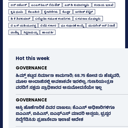
ಆರ್‌ ಅಶೋಕ್‌
ಎಂಎಸ್‌ಪಿಎಲ್‌ ಲಿಮಿಟೆಡ್‌
ಎಚ್‌ ಡಿ ಕುಮಾರಸ್ವಾಮಿ
ಕಂದಾಯ ಇಲಾಖೆ
ಕೃಷಿ ಭೂಮಿ
ಕೆಐಎಡಿಬಿ
ಕೈಗಾರಿಕೆಗಳು
ಕೊಪ್ಪಳ
ಜಗದೀಶ್‌ ಶೆಟ್ಟರ್‌
ಡಿ ಕೆ ಶಿವಕುಮಾರ್
ಬಲ್ದೋಟಾ ಸಮೂಹ ಕಂಪನಿಗಳು
ಬಸವರಾಜ ಬೊಮ್ಮಾಯಿ
ಬಿ ಎಸ್‌ ಯಡಿಯೂರಪ್ಪ
ಬಿಜೆಪಿ ಸರ್ಕಾರ
ಭೂ ಸುಧಾರಣೆ ಕಾಯ್ದೆ
ಮುರುಗೇಶ್‌ ಆರ್‌ ನಿರಾಣಿ
ವಾಣಿಜ್ಯ
ಸಿದ್ದರಾಮಯ್ಯ
ಹಾಲವರ್ತಿ
Hot this week
GOVERNANCE
ಹಿಮ್ಸ್‌ ಕಟ್ಟಡ ನಿರ್ಮಾಣ ಕಾಮಗಾರಿ; 68.75 ಕೋಟಿ ರು ಹೆಚ್ಚುವರಿ,
ಮೂಲ ಅಂದಾಜಿನಲ್ಲಿ ಅವಕಾಶವೇ ಇರಲಿಲ್ಲ, ಗುಣನಿಯಂತ್ರಣ
ವರದಿಗೆ ಸಕ್ಷಮ ಪ್ರಾಧಿಕಾರದ ಅನುಮೋದನೆಯೇ ಇಲ್ಲ
GOVERNANCE
ಆಸ್ತಿ ಹೊಣೆಗಾರಿಕೆ ವಿವರ ದಾಖಲು; ಕೆಎಎಸ್ ಅಧಿಕಾರಿಗಳಿಗೂ
ಐಎಎಸ್‌, ಐಪಿಎಸ್‌, ಐಎಫ್‌ಎಸ್‌ ಮಾದರಿ ಅನ್ವಯ, ಭ್ರಷ್ಟರ
ನಿದ್ದೆಗೆಡಿಸಿತು ಪ್ರಜಾಸೇವಾ ಇಲಾಖೆ ಆದೇಶ