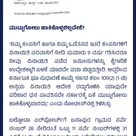
ಮುಟ್ಟುಗೋಲು ಹಾಕಿಕೊಳ್ಳಲಿಲ್ಲವೇಕೆ?
‘ನಿಮ್ಮ ಕಂಪನಿಗೆ ಹಾಗೂ ನಿಮ್ಮ ಒಡೆತನದ ಇತರೆ ಕಂಪನಿಗಳಿಗೆ
ವಿನಾಯಿತಿ ಪರವಾನಿಗೆ ನೀಡಿ ಸುಮಾರು 9 ವರ್ಷ ಗತಿಸಿದರೂ
ನೀವು ವಿನಾಯಿತಿ ಪಡೆದ ಜಮೀನುಗಳನ್ನು ಕೈಗಾರಿಕೆ
ಉದ್ದೇಶಕ್ಕಾಗಿ ಬಳಕೆ ಮಾಡದೇ ಪಡಾ ಬಿಟ್ಟಿರುತ್ತೀರಿ. ಆದ್ದರಿಂದ
ಕರ್ನಾಟಕ ಭೂ ಸುಧಾರಣೆ ಕಾಯ್ದೆ 1961ರ ಕಲಂ 109(2) (1-ಬಿ)
ಅನ್ವಯ ವಿನಾಯಿತಿ ಆದೇಶ ರದ್ದುಗೊಳಿಸಿ ಯಾವುದೇ
ಪರಿಹಾರ ಧನ ಪಾವತಿಸದೇ ಸರ್ಕಾರಕ್ಕೆ ಏಕೆ ಮುಟ್ಟುಗೋಲು
ಹಾಕಿಕೊಳ್ಳಬಾರದು,’ ಎಂದು ನೋಟೀಸ್‌ನಲ್ಲಿ ತಿಳಿಸಿತ್ತು.
ಬಲ್ದೋಟಾ ಏರ್‌ಪೋರ್ಟ್‌ಗೆ ಬಸಾಪುರ ಗ್ರಾಮದ ಸರ್ವೆ
ನಂಬರ್‌ 28 ಸೇರಿದಂತೆ ಒಟ್ಟು 11 ಸರ್ವೆ ನಂಬರ್‌ಗಳಲ್ಲಿ 31