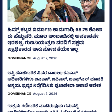
ಹಿಮ್ಸ್‌ ಕಟ್ಟಡ ನಿರ್ಮಾಣ ಕಾಮಗಾರಿ; 68.75 ಕೋಟಿ
ರು ಹೆಚ್ಚುವರಿ, ಮೂಲ ಅಂದಾಜಿನಲ್ಲಿ ಅವಕಾಶವೇ
ಇರಲಿಲ್ಲ, ಗುಣನಿಯಂತ್ರಣ ವರದಿಗೆ ಸಕ್ಷಮ
ಪ್ರಾಧಿಕಾರದ ಅನುಮೋದನೆಯೇ ಇಲ್ಲ
GOVERNANCE
August 7, 2026
ಆಸ್ತಿ ಹೊಣೆಗಾರಿಕೆ ವಿವರ ದಾಖಲು; ಕೆಎಎಸ್
ಅಧಿಕಾರಿಗಳಿಗೂ ಐಎಎಸ್‌, ಐಪಿಎಸ್‌, ಐಎಫ್‌ಎಸ್‌ ಮಾದರಿ
ಅನ್ವಯ, ಭ್ರಷ್ಟರ ನಿದ್ದೆಗೆಡಿಸಿತು ಪ್ರಜಾಸೇವಾ ಇಲಾಖೆ ಆದೇಶ
GOVERNANCE
August 7, 2026
‘ಅಕ್ರಮ ಗಣಿಗಾರಿಕೆ ಮಾಡಿರುವುದು ಗಮನಕ್ಕೆ