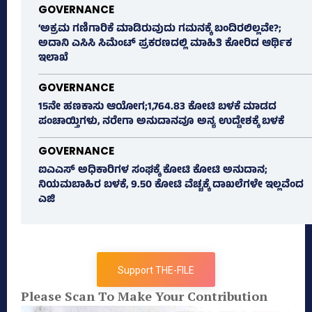
GOVERNANCE
‘ಅಕ್ರಮ ಗಣಿಗಾರಿಕೆ ಮಾಡಿರುವುದು ಗಮನಕ್ಕೆ ಬಂದಿರಲಿಲ್ಲವೇ?;
ಅದಾನಿ ಎಸಿಸಿ ಸಿಮೆಂಟ್ ಪ್ರಕರಣದಲ್ಲಿ ಮಾಹಿತಿ ಕೋರಿದ ಆರ್ಥಿಕ
ಇಲಾಖೆ
GOVERNANCE
15ನೇ ಹಣಕಾಸು ಆಯೋಗ;1,764.83 ಕೋಟಿ ಬಳಕೆ ಮಾಡದ
ಪಂಚಾಯ್ತಿಗಳು, ನರೇಗಾ ಅನುದಾನವೂ ಅನ್ಯ ಉದ್ದೇಶಕ್ಕೆ ಬಳಕೆ
GOVERNANCE
ಐಎಎಸ್‌ ಅಧಿಕಾರಿಗಳ ಸಂಘಕ್ಕೆ ಕೋಟಿ ಕೋಟಿ ಅನುದಾನ;
ನಿಯಮಬಾಹಿರ ಬಳಕೆ, 9.50 ಕೋಟಿ ವೆಚ್ಚಕ್ಕೆ ದಾಖಲೆಗಳೇ ಇಲ್ಲವೆಂದ
ಎಜಿ
Support THE-FILE
Please Scan To Make Your Contribution