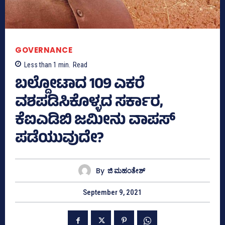
GOVERNANCE
Less than 1
min.
Read
ಬಲ್ದೋಟಾದ 109 ಎಕರೆ
ವಶಪಡಿಸಿಕೊಳ್ಳದ ಸರ್ಕಾರ,
ಕೆಐಎಡಿಬಿ ಜಮೀನು ವಾಪಸ್‌
ಪಡೆಯುವುದೇ?
By
ಜಿ ಮಹಂತೇಶ್
September 9, 2021