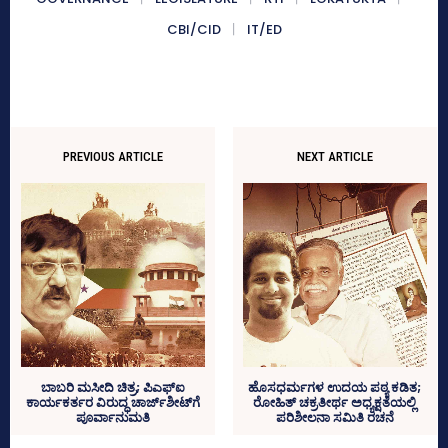
CBI/CID
IT/ED
PREVIOUS ARTICLE
NEXT ARTICLE
ಬಾಬರಿ ಮಸೀದಿ ಚಿತ್ರ; ಪಿಎಫ್‌ಐ
ಹೊಸಧರ್ಮಗಳ ಉದಯ ಪಠ್ಯ ಕಡಿತ;
ಕಾರ್ಯಕರ್ತರ ವಿರುದ್ಧ ಚಾರ್ಜ್‌ಶೀಟ್‌ಗೆ
ರೋಹಿತ್‌ ಚಕ್ರತೀರ್ಥ ಅಧ್ಯಕ್ಷತೆಯಲ್ಲಿ
ಪೂರ್ವಾನುಮತಿ
ಪರಿಶೀಲನಾ ಸಮಿತಿ ರಚನೆ