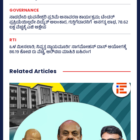
GOVERNANCE
ನಾಡದೇವಿ ಭುವನೇಶ್ವರಿ ಪ್ರತಿಮೆ ಅನಾವರಣ ಕಾರ್ಯಕ್ರಮ; ಟೆಂಡರ್
ಪ್ರಕ್ರಿಯೆಯಿಲ್ಲದೇ ವಿದ್ಯುತ್‌ ಅಲಂಕಾರ, ಗುತ್ತಿಗೆದಾರನಿಗೆ ಅನಗತ್ಯ ಲಾಭ, 78.62
ಲಕ್ಷ ವೆಚ್ಚಕ್ಕೆ ಎಜಿ ಆಕ್ಷೇಪ
RTI
ಒಳ ಮೀಸಲಾತಿ; ನಿವೃತ್ತ ನ್ಯಾಯಮೂರ್ತಿ ನಾಗಮೋಹನ್ ದಾಸ್ ಆಯೋಗಕ್ಕೆ
86.19 ಕೋಟಿ ರು ವೆಚ್ಚ, ಆರ್‍‌ಟಿಐ ಮಾಹಿತಿ ಬಹಿರಂಗ
Related Articles