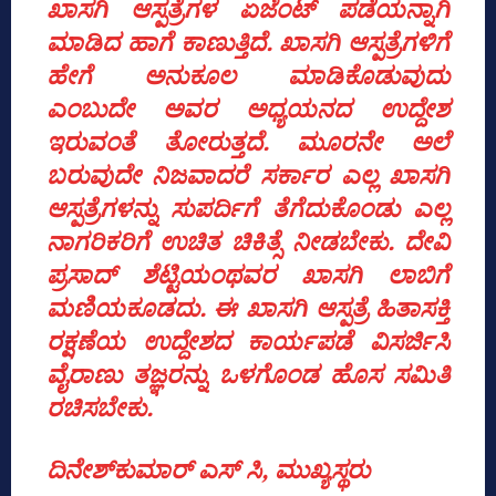
ಖಾಸಗಿ ಆಸ್ಪತ್ರೆಗಳ ಏಜೆಂಟ್ ಪಡೆಯನ್ನಾಗಿ
ಮಾಡಿದ ಹಾಗೆ ಕಾಣುತ್ತಿದೆ. ಖಾಸಗಿ ಆಸ್ಪತ್ರೆಗಳಿಗೆ
ಹೇಗೆ ಅನುಕೂಲ ಮಾಡಿಕೊಡುವುದು
ಎಂಬುದೇ ಅವರ ಅಧ್ಯಯನದ ಉದ್ದೇಶ
ಇರುವಂತೆ ತೋರುತ್ತದೆ. ಮೂರನೇ ಅಲೆ
ಬರುವುದೇ ನಿಜವಾದರೆ ಸರ್ಕಾರ ಎಲ್ಲ ಖಾಸಗಿ
ಆಸ್ಪತ್ರೆಗಳನ್ನು ಸುಪರ್ದಿಗೆ ತೆಗೆದುಕೊಂಡು ಎಲ್ಲ
ನಾಗರಿಕರಿಗೆ ಉಚಿತ ಚಿಕಿತ್ಸೆ ನೀಡಬೇಕು. ದೇವಿ
ಪ್ರಸಾದ್ ಶೆಟ್ಟಿಯಂಥವರ ಖಾಸಗಿ ಲಾಬಿಗೆ
ಮಣಿಯಕೂಡದು. ಈ ಖಾಸಗಿ ಆಸ್ಪತ್ರೆ ಹಿತಾಸಕ್ತಿ
ರಕ್ಷಣೆಯ ಉದ್ದೇಶದ ಕಾರ್ಯಪಡೆ ವಿಸರ್ಜಿಸಿ
ವೈರಾಣು ತಜ್ಞರನ್ನು ಒಳಗೊಂಡ ಹೊಸ ಸಮಿತಿ
ರಚಿಸಬೇಕು‌.
ದಿನೇಶ್‌ಕುಮಾರ್‌ ಎಸ್‌ ಸಿ, ಮುಖ್ಯಸ್ಥರು