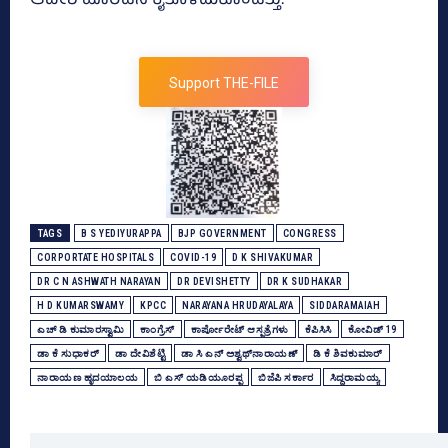
ಆದೇಶ ಹೊರಡಿಸಿ ಕೈತೊಳೆದುಕೊಂಡಿತ್ತು.
Support THE-FILE
TAGS
B S YEDIYURAPPA
BJP GOVERNMENT
CONGRESS
CORPORTATE HOSPITALS
COVID-19
D K SHIVAKUMAR
DR C N ASHWATH NARAYAN
DR DEVISHETTY
DR K SUDHAKAR
H D KUMARSWAMY
KPCC
NARAYANA HRUDAYALAYA
SIDDARAMAIAH
ಎಚ್‌ ಡಿ ಕುಮಾರಸ್ವಾಮಿ
ಕಾಂಗ್ರೆಸ್‌
ಕಾರ್ಪೋರೇಟ್‌ ಆಸ್ಪತ್ರೆಗಳು
ಕೆಪಿಸಿಸಿ
ಕೋವಿಡ್‌ 19
ಡಾ ಕೆ ಸುಧಾಕರ್‌
ಡಾ ದೇವಿಶೆಟ್ಟಿ
ಡಾ ಸಿ ಎನ್ ಅಶ್ವಥ್‌ನಾರಾಯಣ್
ಡಿ ಕೆ ಶಿವಕುಮಾರ್
ನಾರಾಯಣ ಹೃದಯಾಲಯ
ಬಿ ಎಸ್‌ ಯಡಿಯೂರಪ್ಪ
ಬಿಜೆಪಿ ಸರ್ಕಾರ
ಸಿದ್ದರಾಮಯ್ಯ