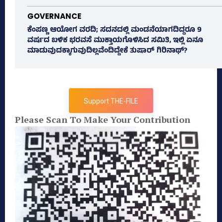
GOVERNANCE
ಕೆಂಪಣ್ಣ ಆಯೋಗ ವರದಿ; ಸದನದಲ್ಲಿ ಮಂಡನೆಯಾಗದಿದ್ದರೂ 9
ವರ್ಷದ ಬಳಿಕ ಭರವಸೆ ಮುಕ್ತಾಯಗೊಳಿಸಿದ ಸಮಿತಿ, ಇಲ್ಲಿ ಏನೂ
ಮಾಡುವುದಕ್ಕಾಗುವುದಿಲ್ಲವೆಂದಿದ್ದೇಕೆ ತುಷಾರ್ ಗಿರಿನಾಥ್?
Support THE-FILE
Please Scan To Make Your Contribution