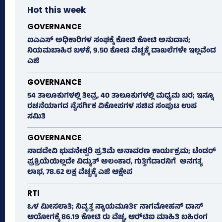
Hot this week
GOVERNANCE
ಐಎಎಸ್‌ ಅಧಿಕಾರಿಗಳ ಸಂಘಕ್ಕೆ ಕೋಟಿ ಕೋಟಿ ಅನುದಾನ;
ನಿಯಮಬಾಹಿರ ಬಳಕೆ, 9.50 ಕೋಟಿ ವೆಚ್ಚಕ್ಕೆ ದಾಖಲೆಗಳೇ ಇಲ್ಲವೆಂದ
ಎಜಿ
GOVERNANCE
54 ತಾಲೂಕುಗಳಲ್ಲಿ ತೀವ್ರ, 40 ತಾಲೂಕುಗಳಲ್ಲಿ ಮಧ್ಯಮ ಬರ; ಇನ್ನೂ
ರಚನೆಯಾಗದ ನೈಸರ್ಗಿಕ ವಿಕೋಪಗಳ ಸಚಿವ ಸಂಪುಟ ಉಪ
ಸಮಿತಿ
GOVERNANCE
ನಾಡದೇವಿ ಭುವನೇಶ್ವರಿ ಪ್ರತಿಮೆ ಅನಾವರಣ ಕಾರ್ಯಕ್ರಮ; ಟೆಂಡರ್
ಪ್ರಕ್ರಿಯೆಯಿಲ್ಲದೇ ವಿದ್ಯುತ್‌ ಅಲಂಕಾರ, ಗುತ್ತಿಗೆದಾರನಿಗೆ ಅನಗತ್ಯ
ಲಾಭ, 78.62 ಲಕ್ಷ ವೆಚ್ಚಕ್ಕೆ ಎಜಿ ಆಕ್ಷೇಪ
RTI
ಒಳ ಮೀಸಲಾತಿ; ನಿವೃತ್ತ ನ್ಯಾಯಮೂರ್ತಿ ನಾಗಮೋಹನ್ ದಾಸ್
ಆಯೋಗಕ್ಕೆ 86.19 ಕೋಟಿ ರು ವೆಚ್ಚ, ಆರ್‍‌ಟಿಐ ಮಾಹಿತಿ ಬಹಿರಂಗ