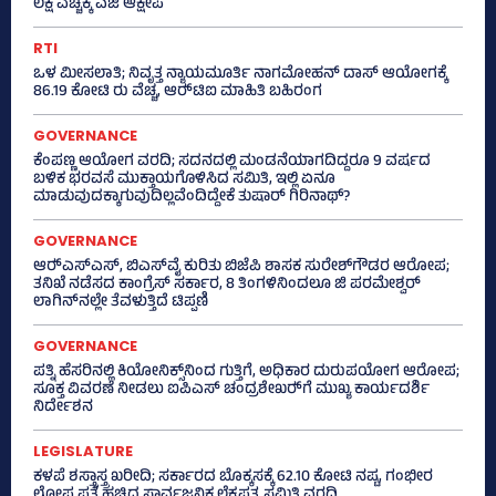
ಲಕ್ಷ ವೆಚ್ಚಕ್ಕೆ ಎಜಿ ಆಕ್ಷೇಪ
RTI
ಒಳ ಮೀಸಲಾತಿ; ನಿವೃತ್ತ ನ್ಯಾಯಮೂರ್ತಿ ನಾಗಮೋಹನ್ ದಾಸ್ ಆಯೋಗಕ್ಕೆ
86.19 ಕೋಟಿ ರು ವೆಚ್ಚ, ಆರ್‍‌ಟಿಐ ಮಾಹಿತಿ ಬಹಿರಂಗ
GOVERNANCE
ಕೆಂಪಣ್ಣ ಆಯೋಗ ವರದಿ; ಸದನದಲ್ಲಿ ಮಂಡನೆಯಾಗದಿದ್ದರೂ 9 ವರ್ಷದ
ಬಳಿಕ ಭರವಸೆ ಮುಕ್ತಾಯಗೊಳಿಸಿದ ಸಮಿತಿ, ಇಲ್ಲಿ ಏನೂ
ಮಾಡುವುದಕ್ಕಾಗುವುದಿಲ್ಲವೆಂದಿದ್ದೇಕೆ ತುಷಾರ್ ಗಿರಿನಾಥ್?
GOVERNANCE
ಆರ್‍‌ಎಸ್‌ಎಸ್‌, ಬಿಎಸ್‌ವೈ ಕುರಿತು ಬಿಜೆಪಿ ಶಾಸಕ ಸುರೇಶ್‌ಗೌಡರ ಆರೋಪ;
ತನಿಖೆ ನಡೆಸದ ಕಾಂಗ್ರೆಸ್‌ ಸರ್ಕಾರ, 8 ತಿಂಗಳಿನಿಂದಲೂ ಜಿ ಪರಮೇಶ್ವರ್
ಲಾಗಿನ್‌ನಲ್ಲೇ ತೆವಳುತ್ತಿದೆ ಟಿಪ್ಪಣಿ
GOVERNANCE
ಪತ್ನಿ ಹೆಸರಿನಲ್ಲಿ ಕಿಯೋನಿಕ್ಸ್‌ನಿಂದ ಗುತ್ತಿಗೆ, ಅಧಿಕಾರ ದುರುಪಯೋಗ ಆರೋಪ;
ಸೂಕ್ತ ವಿವರಣೆ ನೀಡಲು ಐಪಿಎಸ್‌ ಚಂದ್ರಶೇಖರ್‍‌ಗೆ ಮುಖ್ಯ ಕಾರ್ಯದರ್ಶಿ
ನಿರ್ದೇಶನ
LEGISLATURE
ಕಳಪೆ ಶಸ್ತ್ರಾಸ್ತ್ರ ಖರೀದಿ; ಸರ್ಕಾರದ ಬೊಕ್ಕಸಕ್ಕೆ 62.10 ಕೋಟಿ ನಷ್ಟ, ಗಂಭೀರ
ಲೋಪ ಪತ್ತೆ ಹಚ್ಚಿದ ಸಾರ್ವಜನಿಕ ಲೆಕ್ಕಪತ್ರ ಸಮಿತಿ ವರದಿ