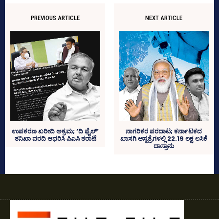
PREVIOUS ARTICLE
NEXT ARTICLE
ಉಪಕರಣ ಖರೀದಿ ಅಕ್ರಮ; ‘ದಿ ಫೈಲ್‌’
ನಾಗರಿಕರ ಪರದಾಟ; ಕರ್ನಾಟಕದ
ತನಿಖಾ ವರದಿ ಆಧರಿಸಿ ಪಿಎಸಿ ತರಾಟೆ
ಖಾಸಗಿ ಆಸ್ಪತ್ರೆಗಳಲ್ಲಿ 22.19 ಲಕ್ಷ ಲಸಿಕೆ
ದಾಸ್ತಾನು