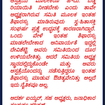
ಆಸ್ಪತ್ರೆಯ ಮಾಲೀಕರೂ ಹೌದು. ಬಡ್ಡಿ
ರಿಯಾಯಿತಿ ನೀಡಬೇಕು ಎಂದು ತಾವೇ
ಅಧ್ಯಕ್ಷರಾಗಿರುವ ಸಮಿತಿ ಮೂಲಕ ಇಂತಹ
ಶಿಫಾರಸ್ಸು ಮಾಡಿರುವುದು ಸ್ವ-ಹಿತಾಸಕ್ತಿ
ಸಂಘರ್ಷ ಪ್ರಶ್ನೆ ಉದ್ಭವಕ್ಕೆ ಕಾರಣರಾಗಿದ್ದಾರೆ.
ಒಂದು ವೇಳೆ ಇಂತಹ ಶಿಫಾರಸ್ಸು
ಮಾಡಲೇಬೇಕಾದ ಅನಿವಾರ್ಯತೆ ಇದ್ದಲ್ಲಿ
ದೇವಿಶೆಟ್ಟಿ ಅವರು ಸಮಿತಿಯಿಂದ ದೂರ
ಉಳಿಯಬೇಕಿತ್ತು. ಆದರೆ ಸಮಿತಿಯ ಅಧ್ಯಕ್ಷ
ಸ್ಥಾನದಲ್ಲಿದ್ದುಕೊಂಡೇ ಮತ್ತು ಅವರು
ಆಸ್ಪತ್ರೆಯೊಂದನ್ನು ನಡೆಸುತ್ತಿದ್ದರೂ ಇಂತಹ
ಶಿಫಾರಸ್ಸು ಮಾಡುವ ಔಚಿತ್ಯವೇನಿತ್ತು ಅಲ್ಲದೆ
ಇದು ನೈತಿಕವೂ ಅಲ್ಲ.
ಆದರ್ಶ ಐಯ್ಯರ್‌, ಸಹ ಅಧ್ಯಕ್ಷರು, ಜನಾಧಿಕಾರ
ಸಂಘರ್ಷ ಪರಿಷತ್‌