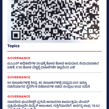
Topics
GOVERNANCE
ಐಎಎಸ್‌ ಅಧಿಕಾರಿಗಳ ಸಂಘಕ್ಕೆ ಕೋಟಿ ಕೋಟಿ ಅನುದಾನ; ನಿಯಮಬಾಹಿರ
ಬಳಕೆ, 9.50 ಕೋಟಿ ವೆಚ್ಚಕ್ಕೆ ದಾಖಲೆಗಳೇ ಇಲ್ಲವೆಂದ ಎಜಿ
GOVERNANCE
54 ತಾಲೂಕುಗಳಲ್ಲಿ ತೀವ್ರ, 40 ತಾಲೂಕುಗಳಲ್ಲಿ ಮಧ್ಯಮ ಬರ; ಇನ್ನೂ
ರಚನೆಯಾಗದ ನೈಸರ್ಗಿಕ ವಿಕೋಪಗಳ ಸಚಿವ ಸಂಪುಟ ಉಪ ಸಮಿತಿ
GOVERNANCE
ನಾಡದೇವಿ ಭುವನೇಶ್ವರಿ ಪ್ರತಿಮೆ ಅನಾವರಣ ಕಾರ್ಯಕ್ರಮ; ಟೆಂಡರ್
ಪ್ರಕ್ರಿಯೆಯಿಲ್ಲದೇ ವಿದ್ಯುತ್‌ ಅಲಂಕಾರ, ಗುತ್ತಿಗೆದಾರನಿಗೆ ಅನಗತ್ಯ ಲಾಭ, 78.62