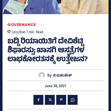
GOVERNANCE
Less than 1
min.
Read
ಬಡ್ಡಿ ರಿಯಾಯಿತಿಗೆ ದೇವಿಶೆಟ್ಟಿ
ಶಿಫಾರಸ್ಸು; ಖಾಸಗಿ ಆಸ್ಪತ್ರೆಗಳ
ಲಾಭಕೋರತನಕ್ಕೆ ಉತ್ತೇಜನ?
By
ಜಿ ಮಹಂತೇಶ್
June 30, 2021