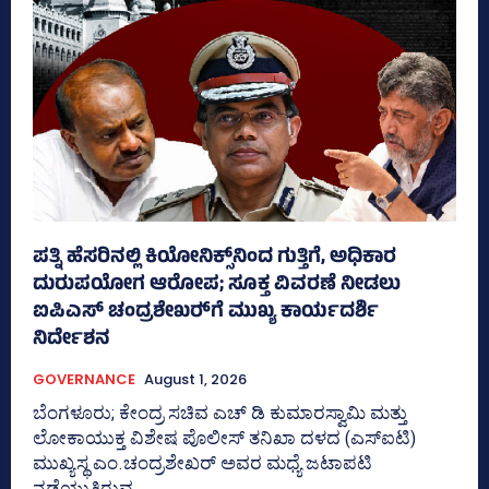
ಪತ್ನಿ ಹೆಸರಿನಲ್ಲಿ ಕಿಯೋನಿಕ್ಸ್‌ನಿಂದ ಗುತ್ತಿಗೆ, ಅಧಿಕಾರ
ದುರುಪಯೋಗ ಆರೋಪ; ಸೂಕ್ತ ವಿವರಣೆ ನೀಡಲು
ಐಪಿಎಸ್‌ ಚಂದ್ರಶೇಖರ್‍‌ಗೆ ಮುಖ್ಯ ಕಾರ್ಯದರ್ಶಿ
ನಿರ್ದೇಶನ
GOVERNANCE
August 1, 2026
ಬೆಂಗಳೂರು; ಕೇಂದ್ರ ಸಚಿವ ಎಚ್‌ ಡಿ ಕುಮಾರಸ್ವಾಮಿ ಮತ್ತು
ಲೋಕಾಯುಕ್ತ ವಿಶೇಷ ಪೊಲೀಸ್‌ ತನಿಖಾ ದಳದ (ಎಸ್‌ಐಟಿ)
ಮುಖ್ಯಸ್ಥ ಎಂ.ಚಂದ್ರಶೇಖರ್‌ ಅವರ ಮಧ್ಯೆ ಜಟಾಪಟಿ
ನಡೆಯುತ್ತಿರುವ...