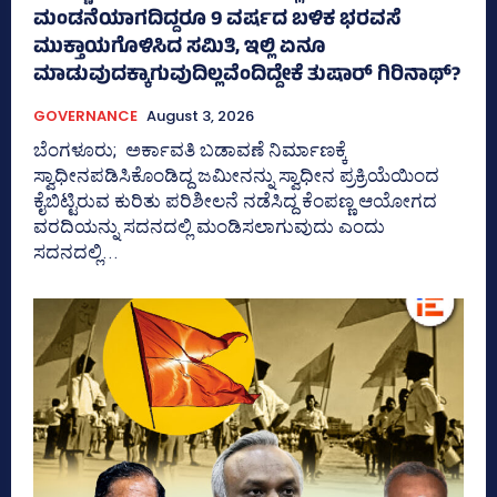
ಮಂಡನೆಯಾಗದಿದ್ದರೂ 9 ವರ್ಷದ ಬಳಿಕ ಭರವಸೆ
ಮುಕ್ತಾಯಗೊಳಿಸಿದ ಸಮಿತಿ, ಇಲ್ಲಿ ಏನೂ
ಮಾಡುವುದಕ್ಕಾಗುವುದಿಲ್ಲವೆಂದಿದ್ದೇಕೆ ತುಷಾರ್ ಗಿರಿನಾಥ್?
GOVERNANCE
August 3, 2026
ಬೆಂಗಳೂರು; ಅರ್ಕಾವತಿ ಬಡಾವಣೆ ನಿರ್ಮಾಣಕ್ಕೆ
ಸ್ವಾಧೀನಪಡಿಸಿಕೊಂಡಿದ್ದ ಜಮೀನನ್ನು ಸ್ವಾಧೀನ ಪ್ರಕ್ರಿಯೆಯಿಂದ
ಕೈಬಿಟ್ಟಿರುವ ಕುರಿತು ಪರಿಶೀಲನೆ ನಡೆಸಿದ್ದ ಕೆಂಪಣ್ಣ ಆಯೋಗದ
ವರದಿಯನ್ನು ಸದನದಲ್ಲಿ ಮಂಡಿಸಲಾಗುವುದು ಎಂದು
ಸದನದಲ್ಲಿ...