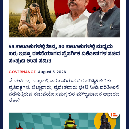
54 ತಾಲೂಕುಗಳಲ್ಲಿ ತೀವ್ರ, 40 ತಾಲೂಕುಗಳಲ್ಲಿ ಮಧ್ಯಮ
ಬರ; ಇನ್ನೂ ರಚನೆಯಾಗದ ನೈಸರ್ಗಿಕ ವಿಕೋಪಗಳ ಸಚಿವ
ಸಂಪುಟ ಉಪ ಸಮಿತಿ
GOVERNANCE
August 5, 2026
ಬೆಂಗಳೂರು; ರಾಜ್ಯದಲ್ಲಿ ಎದುರಾಗಿರುವ ಬರ ಪರಿಸ್ಥಿತಿ ಕುರಿತು
ಪ್ರತಿಪಕ್ಷಗಳು ಜಿಲ್ಲಾವಾರು, ಪ್ರದೇಶವಾರು ಭೇಟಿ ನೀಡಿ ಪರಿಶೀಲನೆ
ನಡೆಸುತ್ತಿರುವ ನಡುವೆಯೇ ಸಮಗ್ರ ಬರ ಮೌಲ್ಯಮಾಪನ ಆಧಾರದ
ಮೇಲೆ...