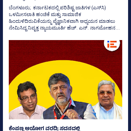
ಬೆಂಗಳೂರು; ಕರ್ನಾಟಕದಲ್ಲಿ ಪರಿಶಿಷ್ಟ ಜಾತಿಗಳ (ಎಸ್‌ಸಿ)
ಒಳಮೀಸಲಾತಿ ಹಂಚಿಕೆ ಮತ್ತು ಸಾಮಾಜಿಕ
ಹಿಂದುಳಿದಿರುವಿಕೆಯನ್ನು ವೈಜ್ಞಾನಿಕವಾಗಿ ಅಧ್ಯಯನ ಮಾಡಲು
ನೇಮಿಸಿದ್ದ ನಿವೃತ್ತ ನ್ಯಾಯಮೂರ್ತಿ ಹೆಚ್. ಎನ್. ನಾಗಮೋಹನ...
ಕೆಂಪಣ್ಣ ಆಯೋಗ ವರದಿ; ಸದನದಲ್ಲಿ