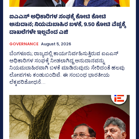
ಐಎಎಸ್‌ ಅಧಿಕಾರಿಗಳ ಸಂಘಕ್ಕೆ ಕೋಟಿ ಕೋಟಿ
ಅನುದಾನ; ನಿಯಮಬಾಹಿರ ಬಳಕೆ, 9.50 ಕೋಟಿ ವೆಚ್ಚಕ್ಕೆ
ದಾಖಲೆಗಳೇ ಇಲ್ಲವೆಂದ ಎಜಿ
GOVERNANCE
August 5, 2026
ಬೆಂಗಳೂರು; ರಾಜ್ಯದಲ್ಲಿ ಕಾರ್ಯನಿರ್ವಹಿಸುತ್ತಿರುವ ಐಎಎಸ್‌
ಅಧಿಕಾರಿಗಳ ಸಂಘಕ್ಕೆ ನೀಡಲಾಗಿದ್ದ ಅನುದಾನವನ್ನು
ನಿಯಮಬಾಹಿರವಾಗಿ ಬಳಕೆ ಮಾಡಿರುವುದು ಸೇರಿದಂತೆ ಹಲವು
ಲೋಪಗಳು ಕಂಡುಬಂದಿವೆ. ಈ ಸಂಬಂಧ ಭಾರತೀಯ
ಲೆಕ್ಕಪರಿಶೋಧನೆ...