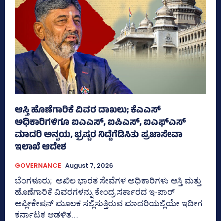
ಆಸ್ತಿ ಹೊಣೆಗಾರಿಕೆ ವಿವರ ದಾಖಲು; ಕೆಎಎಸ್
ಅಧಿಕಾರಿಗಳಿಗೂ ಐಎಎಸ್‌, ಐಪಿಎಸ್‌, ಐಎಫ್‌ಎಸ್‌
ಮಾದರಿ ಅನ್ವಯ, ಭ್ರಷ್ಟರ ನಿದ್ದೆಗೆಡಿಸಿತು ಪ್ರಜಾಸೇವಾ
ಇಲಾಖೆ ಆದೇಶ
GOVERNANCE
August 7, 2026
ಬೆಂಗಳೂರು; ಅಖಿಲ ಭಾರತ ಸೇವೆಗಳ ಅಧಿಕಾರಿಗಳು ಆಸ್ತಿ ಮತ್ತು
ಹೊಣೆಗಾರಿಕೆ ವಿವರಗಳನ್ನು ಕೇಂದ್ರ ಸರ್ಕಾರದ ಇ-ಪಾರ್
ಅಪ್ಲೀಕೇಷನ್‌ ಮೂಲಕ ಸಲ್ಲಿಸುತ್ತಿರುವ ಮಾದರಿಯಲ್ಲಿಯೇ ಇದೀಗ
ಕರ್ನಾಟಕ ಆಡಳಿತ...