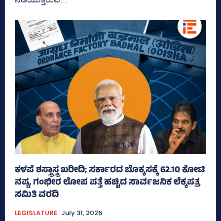
ಕಳಪೆ ಶಸ್ತ್ರಾಸ್ತ್ರ ಖರೀದಿ; ಸರ್ಕಾರದ ಬೊಕ್ಕಸಕ್ಕೆ 62.10 ಕೋಟಿ
ನಷ್ಟ, ಗಂಭೀರ ಲೋಪ ಪತ್ತೆ ಹಚ್ಚಿದ ಸಾರ್ವಜನಿಕ ಲೆಕ್ಕಪತ್ರ
ಸಮಿತಿ ವರದಿ
LEGISLATURE
July 31, 2026