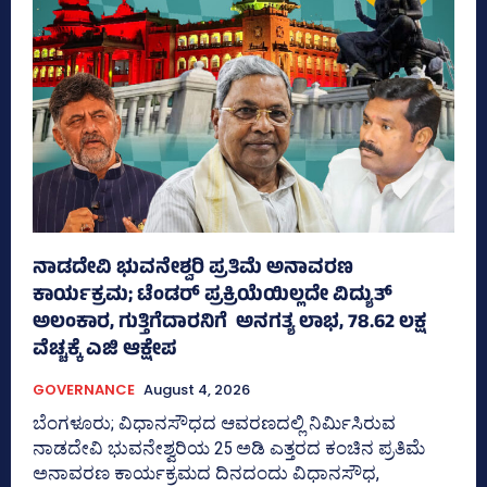
ನಾಡದೇವಿ ಭುವನೇಶ್ವರಿ ಪ್ರತಿಮೆ ಅನಾವರಣ
ಕಾರ್ಯಕ್ರಮ; ಟೆಂಡರ್ ಪ್ರಕ್ರಿಯೆಯಿಲ್ಲದೇ ವಿದ್ಯುತ್‌
ಅಲಂಕಾರ, ಗುತ್ತಿಗೆದಾರನಿಗೆ ಅನಗತ್ಯ ಲಾಭ, 78.62 ಲಕ್ಷ
ವೆಚ್ಚಕ್ಕೆ ಎಜಿ ಆಕ್ಷೇಪ
GOVERNANCE
August 4, 2026
ಬೆಂಗಳೂರು; ವಿಧಾನಸೌಧದ ಆವರಣದಲ್ಲಿ ನಿರ್ಮಿಸಿರುವ
ನಾಡದೇವಿ ಭುವನೇಶ್ವರಿಯ 25 ಅಡಿ ಎತ್ತರದ ಕಂಚಿನ ಪ್ರತಿಮೆ
ಅನಾವರಣ ಕಾರ್ಯಕ್ರಮದ ದಿನದಂದು ವಿಧಾನಸೌಧ,