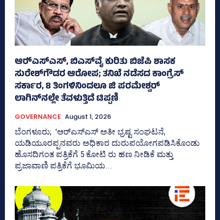
ಆರ್‍‌ಎಸ್‌ಎಸ್‌, ಬಿಎಸ್‌ವೈ ಕುರಿತು ಬಿಜೆಪಿ ಶಾಸಕ
ಸುರೇಶ್‌ಗೌಡರ ಆರೋಪ; ತನಿಖೆ ನಡೆಸದ ಕಾಂಗ್ರೆಸ್‌
ಸರ್ಕಾರ, 8 ತಿಂಗಳಿನಿಂದಲೂ ಜಿ ಪರಮೇಶ್ವರ್
ಲಾಗಿನ್‌ನಲ್ಲೇ ತೆವಳುತ್ತಿದೆ ಟಿಪ್ಪಣಿ
GOVERNANCE
August 1, 2026
ಬೆಂಗಳೂರು; 'ಆರ್‍‌ಎಸ್‌ಎಸ್‌ ಅತೀ ಭ್ರಷ್ಟ ಸಂಘಟನೆ,
ಯಡಿಯೂರಪ್ಪನವರು ಅಧಿಕಾರ ದುರುಪಯೋಗಪಡಿಸಿಕೊಂಡು
ಹೊಸದಿಗಂತ ಪತ್ರಿಕೆಗೆ 5 ಕೋಟಿ ರು ಹಣ ನೀಡಿಕೆ ಮತ್ತು
ಪ್ರಜಾವಾಣಿ ಪತ್ರಿಕೆಗೆ ಭೂಮಿಯ...