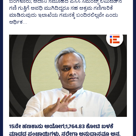
ಬೆಂಗಳೂರು; ಅದಾನಿ ಸಮೂಹದ ಎಸಿಸಿ ಸಿಮೆಂಟ್ಸ್‌ ಲಿಮಿಟೆಡ್‌ನ
ಗಣಿ ಗುತ್ತಿಗೆ ಅವಧಿ ಮುಗಿದಿದ್ದರೂ ಸಹ ಅಕ್ರಮ ಗಣಿಗಾರಿಕೆ
ಮಾಡಿರುವುದು ಇಲಾಖೆಯ ಗಮನಕ್ಕೆ ಬಂದಿರಲಿಲ್ಲವೇ ಎಂದು
ಆರ್ಥಿಕ...
15ನೇ ಹಣಕಾಸು ಆಯೋಗ;1,764.83 ಕೋಟಿ ಬಳಕೆ
ಮಾಡದ ಪಂಚಾಯ್ತಿಗಳು, ನರೇಗಾ ಅನುದಾನವೂ ಅನ್ಯ