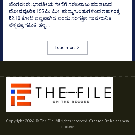
ಬೆಂಗಳೂರು; ಭಾರತೀಯ ಸೇನೆಗೆ ಸರಬರಾಜು ಮಾಡಲಾದ
ದೋಷಪೂರಿತ 155 ಮಿ.ಮೀ. ಮದ್ದುಗುಂಡುಗಳಿಂದ ಸರ್ಕಾರಕ್ಕೆ
₹62.10 ಕೋಟಿ ನಷ್ಟವಾಗಿದೆ ಎಂದು ಸಂಸತ್ತಿನ ಸಾರ್ವಜನಿಕ
ಲೆಕ್ಕಪತ್ರ ಸಮಿತಿ ತನ್ನ...
Load more
Copyright 2026 © The File. All rights reserved. Created By Kalahamsa
Infotech