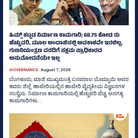
ಹಿಮ್ಸ್‌ ಕಟ್ಟಡ ನಿರ್ಮಾಣ ಕಾಮಗಾರಿ; 68.75 ಕೋಟಿ ರು
ಹೆಚ್ಚುವರಿ, ಮೂಲ ಅಂದಾಜಿನಲ್ಲಿ ಅವಕಾಶವೇ ಇರಲಿಲ್ಲ,
ಗುಣನಿಯಂತ್ರಣ ವರದಿಗೆ ಸಕ್ಷಮ ಪ್ರಾಧಿಕಾರದ
ಅನುಮೋದನೆಯೇ ಇಲ್ಲ
GOVERNANCE
August 7, 2026
ಬೆಂಗಳೂರು; ಮಾಜಿ ಮುಖ್ಯಮಂತ್ರಿ ಬಸವರಾಜ ಬೊಮ್ಮಾಯಿ ಅವರ
ತವರು ಜಿಲ್ಲೆ ಹಾವೇರಿಯಲ್ಲಿನ ಹಾವೇರಿ ವೈದ್ಯಕೀಯ ವಿಜ್ಞಾನಗಳ
ಸಂಸ್ಥೆಯ ನಿರ್ಮಾಣ ಕಾಮಗಾರಿಯಲ್ಲಿ ಹೆಚ್ಚುವರಿ ವೆಚ್ಚ, ಅನಗತ್ಯ
ಕಾಮಗಾರಿಗಳು...