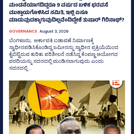
ಮಂಡನೆಯಾಗದಿದ್ದರೂ 9 ವರ್ಷದ ಬಳಿಕ ಭರವಸೆ
ಮುಕ್ತಾಯಗೊಳಿಸಿದ ಸಮಿತಿ, ಇಲ್ಲಿ ಏನೂ
ಮಾಡುವುದಕ್ಕಾಗುವುದಿಲ್ಲವೆಂದಿದ್ದೇಕೆ ತುಷಾರ್ ಗಿರಿನಾಥ್?
GOVERNANCE
August 3, 2026
ಬೆಂಗಳೂರು; ಅರ್ಕಾವತಿ ಬಡಾವಣೆ ನಿರ್ಮಾಣಕ್ಕೆ
ಸ್ವಾಧೀನಪಡಿಸಿಕೊಂಡಿದ್ದ ಜಮೀನನ್ನು ಸ್ವಾಧೀನ ಪ್ರಕ್ರಿಯೆಯಿಂದ
ಕೈಬಿಟ್ಟಿರುವ ಕುರಿತು ಪರಿಶೀಲನೆ ನಡೆಸಿದ್ದ ಕೆಂಪಣ್ಣ ಆಯೋಗದ
ವರದಿಯನ್ನು ಸದನದಲ್ಲಿ ಮಂಡಿಸಲಾಗುವುದು ಎಂದು
ಸದನದಲ್ಲಿ...