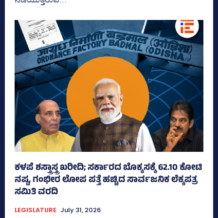
ಕಳಪೆ ಶಸ್ತ್ರಾಸ್ತ್ರ ಖರೀದಿ; ಸರ್ಕಾರದ ಬೊಕ್ಕಸಕ್ಕೆ 62.10 ಕೋಟಿ
ನಷ್ಟ, ಗಂಭೀರ ಲೋಪ ಪತ್ತೆ ಹಚ್ಚಿದ ಸಾರ್ವಜನಿಕ ಲೆಕ್ಕಪತ್ರ
ಸಮಿತಿ ವರದಿ
LEGISLATURE
July 31, 2026