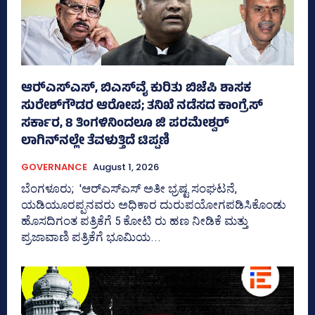
ಆರ್‍‌ಎಸ್‌ಎಸ್‌, ಬಿಎಸ್‌ವೈ ಕುರಿತು ಬಿಜೆಪಿ ಶಾಸಕ
ಸುರೇಶ್‌ಗೌಡರ ಆರೋಪ; ತನಿಖೆ ನಡೆಸದ ಕಾಂಗ್ರೆಸ್‌
ಸರ್ಕಾರ, 8 ತಿಂಗಳಿನಿಂದಲೂ ಜಿ ಪರಮೇಶ್ವರ್
ಲಾಗಿನ್‌ನಲ್ಲೇ ತೆವಳುತ್ತಿದೆ ಟಿಪ್ಪಣಿ
GOVERNANCE
August 1, 2026
ಬೆಂಗಳೂರು; 'ಆರ್‍‌ಎಸ್‌ಎಸ್‌ ಅತೀ ಭ್ರಷ್ಟ ಸಂಘಟನೆ,
ಯಡಿಯೂರಪ್ಪನವರು ಅಧಿಕಾರ ದುರುಪಯೋಗಪಡಿಸಿಕೊಂಡು
ಹೊಸದಿಗಂತ ಪತ್ರಿಕೆಗೆ 5 ಕೋಟಿ ರು ಹಣ ನೀಡಿಕೆ ಮತ್ತು
ಪ್ರಜಾವಾಣಿ ಪತ್ರಿಕೆಗೆ ಭೂಮಿಯ...