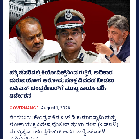
ಪತ್ನಿ ಹೆಸರಿನಲ್ಲಿ ಕಿಯೋನಿಕ್ಸ್‌ನಿಂದ ಗುತ್ತಿಗೆ, ಅಧಿಕಾರ
ದುರುಪಯೋಗ ಆರೋಪ; ಸೂಕ್ತ ವಿವರಣೆ ನೀಡಲು
ಐಪಿಎಸ್‌ ಚಂದ್ರಶೇಖರ್‍‌ಗೆ ಮುಖ್ಯ ಕಾರ್ಯದರ್ಶಿ
ನಿರ್ದೇಶನ
GOVERNANCE
August 1, 2026
ಬೆಂಗಳೂರು; ಕೇಂದ್ರ ಸಚಿವ ಎಚ್‌ ಡಿ ಕುಮಾರಸ್ವಾಮಿ ಮತ್ತು
ಲೋಕಾಯುಕ್ತ ವಿಶೇಷ ಪೊಲೀಸ್‌ ತನಿಖಾ ದಳದ (ಎಸ್‌ಐಟಿ)
ಮುಖ್ಯಸ್ಥ ಎಂ.ಚಂದ್ರಶೇಖರ್‌ ಅವರ ಮಧ್ಯೆ ಜಟಾಪಟಿ
ನಡೆಯುತ್ತಿರುವ...