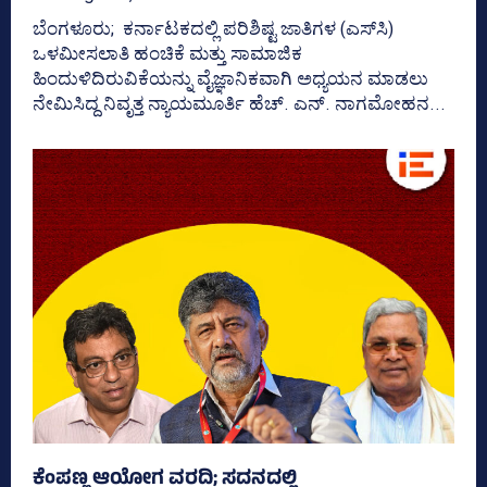
ಬೆಂಗಳೂರು; ಕರ್ನಾಟಕದಲ್ಲಿ ಪರಿಶಿಷ್ಟ ಜಾತಿಗಳ (ಎಸ್‌ಸಿ)
ಒಳಮೀಸಲಾತಿ ಹಂಚಿಕೆ ಮತ್ತು ಸಾಮಾಜಿಕ
ಹಿಂದುಳಿದಿರುವಿಕೆಯನ್ನು ವೈಜ್ಞಾನಿಕವಾಗಿ ಅಧ್ಯಯನ ಮಾಡಲು
ನೇಮಿಸಿದ್ದ ನಿವೃತ್ತ ನ್ಯಾಯಮೂರ್ತಿ ಹೆಚ್. ಎನ್. ನಾಗಮೋಹನ...
ಕೆಂಪಣ್ಣ ಆಯೋಗ ವರದಿ; ಸದನದಲ್ಲಿ