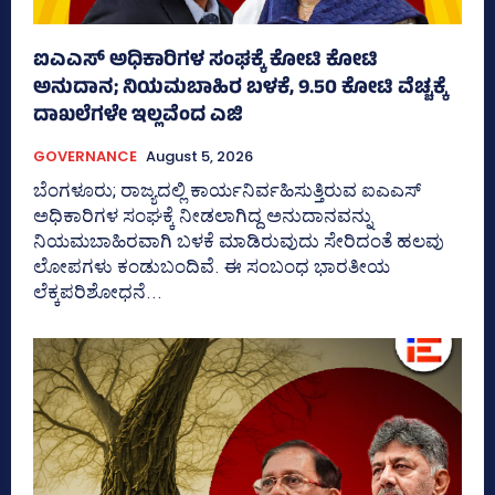
ಐಎಎಸ್‌ ಅಧಿಕಾರಿಗಳ ಸಂಘಕ್ಕೆ ಕೋಟಿ ಕೋಟಿ
ಅನುದಾನ; ನಿಯಮಬಾಹಿರ ಬಳಕೆ, 9.50 ಕೋಟಿ ವೆಚ್ಚಕ್ಕೆ
ದಾಖಲೆಗಳೇ ಇಲ್ಲವೆಂದ ಎಜಿ
GOVERNANCE
August 5, 2026
ಬೆಂಗಳೂರು; ರಾಜ್ಯದಲ್ಲಿ ಕಾರ್ಯನಿರ್ವಹಿಸುತ್ತಿರುವ ಐಎಎಸ್‌
ಅಧಿಕಾರಿಗಳ ಸಂಘಕ್ಕೆ ನೀಡಲಾಗಿದ್ದ ಅನುದಾನವನ್ನು
ನಿಯಮಬಾಹಿರವಾಗಿ ಬಳಕೆ ಮಾಡಿರುವುದು ಸೇರಿದಂತೆ ಹಲವು
ಲೋಪಗಳು ಕಂಡುಬಂದಿವೆ. ಈ ಸಂಬಂಧ ಭಾರತೀಯ
ಲೆಕ್ಕಪರಿಶೋಧನೆ...