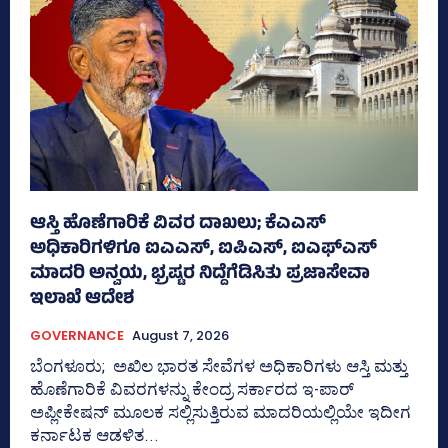
ಆಸ್ತಿ ಹೊಣೆಗಾರಿಕೆ ವಿವರ ದಾಖಲು; ಕೆಎಎಸ್
ಅಧಿಕಾರಿಗಳಿಗೂ ಐಎಎಸ್‌, ಐಪಿಎಸ್‌, ಐಎಫ್‌ಎಸ್‌
ಮಾದರಿ ಅನ್ವಯ, ಭ್ರಷ್ಟರ ನಿದ್ದೆಗೆಡಿಸಿತು ಪ್ರಜಾಸೇವಾ
ಇಲಾಖೆ ಆದೇಶ
GOVERNANCE
August 7, 2026
ಬೆಂಗಳೂರು; ಅಖಿಲ ಭಾರತ ಸೇವೆಗಳ ಅಧಿಕಾರಿಗಳು ಆಸ್ತಿ ಮತ್ತು
ಹೊಣೆಗಾರಿಕೆ ವಿವರಗಳನ್ನು ಕೇಂದ್ರ ಸರ್ಕಾರದ ಇ-ಪಾರ್
ಅಪ್ಲೀಕೇಷನ್‌ ಮೂಲಕ ಸಲ್ಲಿಸುತ್ತಿರುವ ಮಾದರಿಯಲ್ಲಿಯೇ ಇದೀಗ
ಕರ್ನಾಟಕ ಆಡಳಿತ...