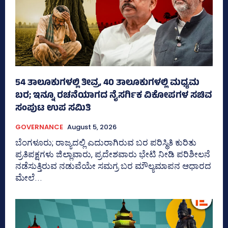
54 ತಾಲೂಕುಗಳಲ್ಲಿ ತೀವ್ರ, 40 ತಾಲೂಕುಗಳಲ್ಲಿ ಮಧ್ಯಮ
ಬರ; ಇನ್ನೂ ರಚನೆಯಾಗದ ನೈಸರ್ಗಿಕ ವಿಕೋಪಗಳ ಸಚಿವ
ಸಂಪುಟ ಉಪ ಸಮಿತಿ
GOVERNANCE
August 5, 2026
ಬೆಂಗಳೂರು; ರಾಜ್ಯದಲ್ಲಿ ಎದುರಾಗಿರುವ ಬರ ಪರಿಸ್ಥಿತಿ ಕುರಿತು
ಪ್ರತಿಪಕ್ಷಗಳು ಜಿಲ್ಲಾವಾರು, ಪ್ರದೇಶವಾರು ಭೇಟಿ ನೀಡಿ ಪರಿಶೀಲನೆ
ನಡೆಸುತ್ತಿರುವ ನಡುವೆಯೇ ಸಮಗ್ರ ಬರ ಮೌಲ್ಯಮಾಪನ ಆಧಾರದ
ಮೇಲೆ...