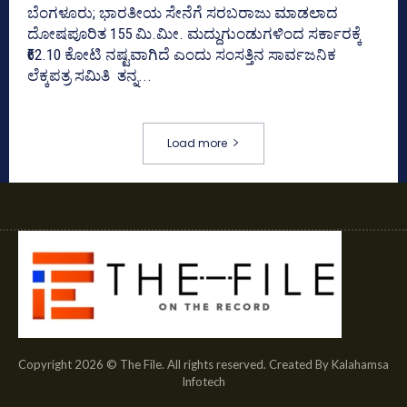
ಬೆಂಗಳೂರು; ಭಾರತೀಯ ಸೇನೆಗೆ ಸರಬರಾಜು ಮಾಡಲಾದ
ದೋಷಪೂರಿತ 155 ಮಿ.ಮೀ. ಮದ್ದುಗುಂಡುಗಳಿಂದ ಸರ್ಕಾರಕ್ಕೆ
₹62.10 ಕೋಟಿ ನಷ್ಟವಾಗಿದೆ ಎಂದು ಸಂಸತ್ತಿನ ಸಾರ್ವಜನಿಕ
ಲೆಕ್ಕಪತ್ರ ಸಮಿತಿ ತನ್ನ...
Load more
Copyright 2026 © The File. All rights reserved. Created By Kalahamsa
Infotech