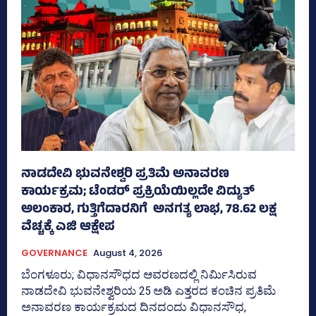
ನಾಡದೇವಿ ಭುವನೇಶ್ವರಿ ಪ್ರತಿಮೆ ಅನಾವರಣ
ಕಾರ್ಯಕ್ರಮ; ಟೆಂಡರ್ ಪ್ರಕ್ರಿಯೆಯಿಲ್ಲದೇ ವಿದ್ಯುತ್‌
ಅಲಂಕಾರ, ಗುತ್ತಿಗೆದಾರನಿಗೆ ಅನಗತ್ಯ ಲಾಭ, 78.62 ಲಕ್ಷ
ವೆಚ್ಚಕ್ಕೆ ಎಜಿ ಆಕ್ಷೇಪ
GOVERNANCE
August 4, 2026
ಬೆಂಗಳೂರು; ವಿಧಾನಸೌಧದ ಆವರಣದಲ್ಲಿ ನಿರ್ಮಿಸಿರುವ
ನಾಡದೇವಿ ಭುವನೇಶ್ವರಿಯ 25 ಅಡಿ ಎತ್ತರದ ಕಂಚಿನ ಪ್ರತಿಮೆ
ಅನಾವರಣ ಕಾರ್ಯಕ್ರಮದ ದಿನದಂದು ವಿಧಾನಸೌಧ,