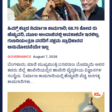
ಹಿಮ್ಸ್‌ ಕಟ್ಟಡ ನಿರ್ಮಾಣ ಕಾಮಗಾರಿ; 68.75 ಕೋಟಿ ರು
ಹೆಚ್ಚುವರಿ, ಮೂಲ ಅಂದಾಜಿನಲ್ಲಿ ಅವಕಾಶವೇ ಇರಲಿಲ್ಲ,
ಗುಣನಿಯಂತ್ರಣ ವರದಿಗೆ ಸಕ್ಷಮ ಪ್ರಾಧಿಕಾರದ
ಅನುಮೋದನೆಯೇ ಇಲ್ಲ
GOVERNANCE
August 7, 2026
ಬೆಂಗಳೂರು; ಮಾಜಿ ಮುಖ್ಯಮಂತ್ರಿ ಬಸವರಾಜ ಬೊಮ್ಮಾಯಿ ಅವರ
ತವರು ಜಿಲ್ಲೆ ಹಾವೇರಿಯಲ್ಲಿನ ಹಾವೇರಿ ವೈದ್ಯಕೀಯ ವಿಜ್ಞಾನಗಳ
ಸಂಸ್ಥೆಯ ನಿರ್ಮಾಣ ಕಾಮಗಾರಿಯಲ್ಲಿ ಹೆಚ್ಚುವರಿ ವೆಚ್ಚ, ಅನಗತ್ಯ
ಕಾಮಗಾರಿಗಳು...