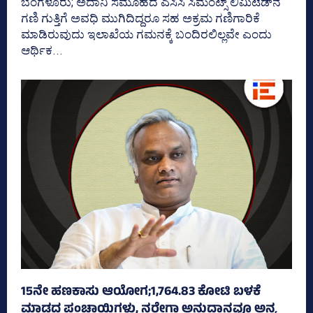
ಬೆಂಗಳೂರು; ಅದಾನಿ ಸಮೂಹದ ಎಸಿಸಿ ಸಿಮೆಂಟ್ಸ್‌ ಲಿಮಿಟೆಡ್‌ನ
ಗಣಿ ಗುತ್ತಿಗೆ ಅವಧಿ ಮುಗಿದಿದ್ದರೂ ಸಹ ಅಕ್ರಮ ಗಣಿಗಾರಿಕೆ
ಮಾಡಿರುವುದು ಇಲಾಖೆಯ ಗಮನಕ್ಕೆ ಬಂದಿರಲಿಲ್ಲವೇ ಎಂದು
ಆರ್ಥಿಕ...
15ನೇ ಹಣಕಾಸು ಆಯೋಗ;1,764.83 ಕೋಟಿ ಬಳಕೆ
ಮಾಡದ ಪಂಚಾಯ್ತಿಗಳು, ನರೇಗಾ ಅನುದಾನವೂ ಅನ್ಯ