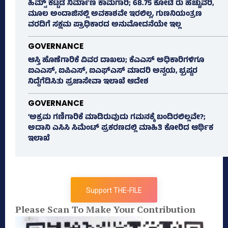
ಹಿಮ್ಸ್‌ ಕಟ್ಟಡ ನಿರ್ಮಾಣ ಕಾಮಗಾರಿ; 68.75 ಕೋಟಿ ರು ಹೆಚ್ಚುವರಿ,
ಮೂಲ ಅಂದಾಜಿನಲ್ಲಿ ಅವಕಾಶವೇ ಇರಲಿಲ್ಲ, ಗುಣನಿಯಂತ್ರಣ
ವರದಿಗೆ ಸಕ್ಷಮ ಪ್ರಾಧಿಕಾರದ ಅನುಮೋದನೆಯೇ ಇಲ್ಲ
GOVERNANCE
ಆಸ್ತಿ ಹೊಣೆಗಾರಿಕೆ ವಿವರ ದಾಖಲು; ಕೆಎಎಸ್ ಅಧಿಕಾರಿಗಳಿಗೂ
ಐಎಎಸ್‌, ಐಪಿಎಸ್‌, ಐಎಫ್‌ಎಸ್‌ ಮಾದರಿ ಅನ್ವಯ, ಭ್ರಷ್ಟರ
ನಿದ್ದೆಗೆಡಿಸಿತು ಪ್ರಜಾಸೇವಾ ಇಲಾಖೆ ಆದೇಶ
GOVERNANCE
‘ಅಕ್ರಮ ಗಣಿಗಾರಿಕೆ ಮಾಡಿರುವುದು ಗಮನಕ್ಕೆ ಬಂದಿರಲಿಲ್ಲವೇ?;
ಅದಾನಿ ಎಸಿಸಿ ಸಿಮೆಂಟ್ ಪ್ರಕರಣದಲ್ಲಿ ಮಾಹಿತಿ ಕೋರಿದ ಆರ್ಥಿಕ
ಇಲಾಖೆ
Support THE-FILE
Please Scan To Make Your Contribution