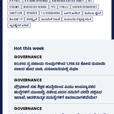
H K PATIL
K R RAMESHKUMAR
KARNATAKA RASTRA SAMITI
KIT
KSDLWS
MURUGESH NIRANI
PPE
PUBLIC
RAVIKRISHNAREDDY
SANITIZER
SPEAKER
T A SHARAVANA
ಎಚ್‌ ಕೆ ಪಾಟೀಲ್‌
ಕೊರೊನಾ ವೈರಸ್‌
ಕೋವಿಡ್‌-19
ಪೆನ್‌ಡ್ರೈವ್‌
ಮುರುಗೇಶ್‌ ನಿರಾಣಿ
ಸಾರ್ವಜನಿಕ ಲೆಕ್ಕಪತ್ರ ಸಮಿತಿ
ಸ್ಯಾನಿಟೈಸರ್‌ ಖರೀದಿ
Hot this week
GOVERNANCE
80,950 ಸ್ವ ಸಹಾಯ ಗುಂಪುಗಳಿಂದ 1,758.53 ಕೋಟಿ ರುಪಾಯಿ
ಸಾಲದ ಹೊರ ಬಾಕಿ; ವಸೂಲಾತಿಯಲ್ಲಿ ವಿಫಲ
GOVERNANCE
ಪ್ರೌಢಶಾಲೆ ಸಹ ಶಿಕ್ಷಕ ಹುದ್ದೆಯಿಂದ ಪಿಯು ಉಪನ್ಯಾಸಕರ
ಹುದ್ದೆಗಳಿಗೆ ಮುಂಬಡ್ತಿ; ವಿಶೇಷ ಸದನ ಸಮಿತಿಗೆ ವರದಿ ಸಲ್ಲಿಸಿದ
ಇಲಾಖೆ, ಆಡಳಿತಾತ್ಮಕ ಸಮಸ್ಯೆಗಳಿಗೆ ಕಾರಣವಾಗಲಿದೆಯೇ?
GOVERNANCE