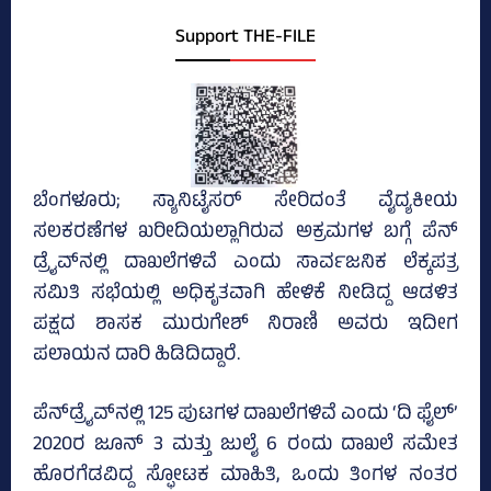
Support THE-FILE
ಬೆಂಗಳೂರು; ಸ್ಯಾನಿಟೈಸರ್‌ ಸೇರಿದಂತೆ ವೈದ್ಯಕೀಯ
ಸಲಕರಣೆಗಳ ಖರೀದಿಯಲ್ಲಾಗಿರುವ ಅಕ್ರಮಗಳ ಬಗ್ಗೆ ಪೆನ್‌
ಡ್ರೈವ್‌ನಲ್ಲಿ ದಾಖಲೆಗಳಿವೆ ಎಂದು ಸಾರ್ವಜನಿಕ ಲೆಕ್ಕಪತ್ರ
ಸಮಿತಿ ಸಭೆಯಲ್ಲಿ ಅಧಿಕೃತವಾಗಿ ಹೇಳಿಕೆ ನೀಡಿದ್ದ ಆಡಳಿತ
ಪಕ್ಷದ ಶಾಸಕ ಮುರುಗೇಶ್‌ ನಿರಾಣಿ ಅವರು ಇದೀಗ
ಪಲಾಯನ ದಾರಿ ಹಿಡಿದಿದ್ದಾರೆ.
ಪೆನ್‌ಡ್ರೈವ್‌ನಲ್ಲಿ 125 ಪುಟಗಳ ದಾಖಲೆಗಳಿವೆ ಎಂದು ‘ದಿ ಫೈಲ್‌’
2020ರ ಜೂನ್‌ 3 ಮತ್ತು ಜುಲೈ 6 ರಂದು ದಾಖಲೆ ಸಮೇತ
ಹೊರಗೆಡವಿದ್ದ ಸ್ಫೋಟಕ ಮಾಹಿತಿ, ಒಂದು ತಿಂಗಳ ನಂತರ