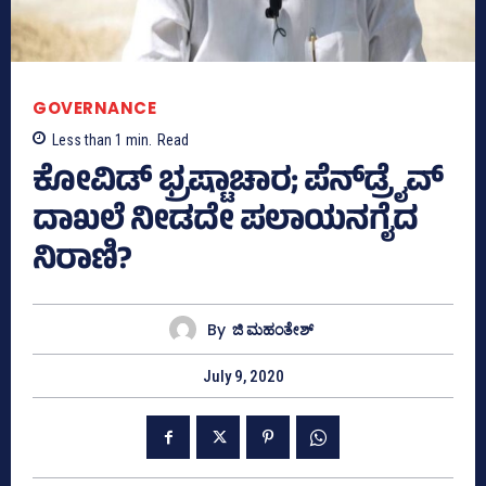
GOVERNANCE
Less than 1
min.
Read
ಕೋವಿಡ್‌ ಭ್ರಷ್ಟಾಚಾರ; ಪೆನ್‌ಡ್ರೈವ್‌
ದಾಖಲೆ ನೀಡದೇ ಪಲಾಯನಗೈದ
ನಿರಾಣಿ?
By
ಜಿ ಮಹಂತೇಶ್
July 9, 2020