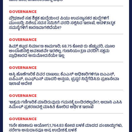
ಹೊರ ಬಾಕಿ; ವಸೂಲಾತಿಯಲ್ಲಿ ವಿಫಲ
GOVERNANCE
ಪ್ರೌಢಶಾಲೆ ಸಹ ಶಿಕ್ಷಕ ಹುದ್ದೆಯಿಂದ ಪಿಯು ಉಪನ್ಯಾಸಕರ ಹುದ್ದೆಗಳಿಗೆ
ಮುಂಬಡ್ತಿ; ವಿಶೇಷ ಸದನ ಸಮಿತಿಗೆ ವರದಿ ಸಲ್ಲಿಸಿದ ಇಲಾಖೆ, ಆಡಳಿತಾತ್ಮಕ
ಸಮಸ್ಯೆಗಳಿಗೆ ಕಾರಣವಾಗಲಿದೆಯೇ?
GOVERNANCE
ಹಿಮ್ಸ್‌ ಕಟ್ಟಡ ನಿರ್ಮಾಣ ಕಾಮಗಾರಿ; 68.75 ಕೋಟಿ ರು ಹೆಚ್ಚುವರಿ, ಮೂಲ
ಅಂದಾಜಿನಲ್ಲಿ ಅವಕಾಶವೇ ಇರಲಿಲ್ಲ, ಗುಣನಿಯಂತ್ರಣ ವರದಿಗೆ ಸಕ್ಷಮ
ಪ್ರಾಧಿಕಾರದ ಅನುಮೋದನೆಯೇ ಇಲ್ಲ
GOVERNANCE
ಆಸ್ತಿ ಹೊಣೆಗಾರಿಕೆ ವಿವರ ದಾಖಲು; ಕೆಎಎಸ್ ಅಧಿಕಾರಿಗಳಿಗೂ ಐಎಎಸ್‌,
ಐಪಿಎಸ್‌, ಐಎಫ್‌ಎಸ್‌ ಮಾದರಿ ಅನ್ವಯ, ಭ್ರಷ್ಟರ ನಿದ್ದೆಗೆಡಿಸಿತು ಪ್ರಜಾಸೇವಾ
ಇಲಾಖೆ ಆದೇಶ
GOVERNANCE
‘ಅಕ್ರಮ ಗಣಿಗಾರಿಕೆ ಮಾಡಿರುವುದು ಗಮನಕ್ಕೆ ಬಂದಿರಲಿಲ್ಲವೇ?; ಅದಾನಿ ಎಸಿಸಿ
ಸಿಮೆಂಟ್ ಪ್ರಕರಣದಲ್ಲಿ ಮಾಹಿತಿ ಕೋರಿದ ಆರ್ಥಿಕ ಇಲಾಖೆ
GOVERNANCE
15ನೇ ಹಣಕಾಸು ಆಯೋಗ;1,764.83 ಕೋಟಿ ಬಳಕೆ ಮಾಡದ ಪಂಚಾಯ್ತಿಗಳು,
ನರೇಗಾ ಅನುದಾನವೂ ಅನ್ಯ ಉದ್ದೇಶಕ್ಕೆ ಬಳಕೆ