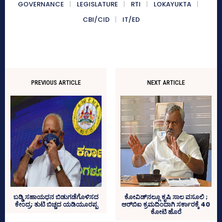
GOVERNANCE
LEGISLATURE
RTI
LOKAYUKTA
CBI/CID
IT/ED
PREVIOUS ARTICLE
NEXT ARTICLE
ಬಡ್ಡಿ ಸಹಾಯಧನ ಬಿಡುಗಡೆಗೊಳಿಸದ
ಕೋವಿಡ್‌ನಲ್ಲೂ ಕೃಷಿ ಸಾಲ ವಸೂಲಿ ;
ಕೇಂದ್ರ; ತುಟಿ ಬಿಚ್ಚದ ಯಡಿಯೂರಪ್ಪ
ಆರ್‌ಬಿಐ ಕ್ರಮದಿಂದಾಗಿ ಸರ್ಕಾರಕ್ಕೆ 40
ಕೋಟಿ ಹೊರೆ