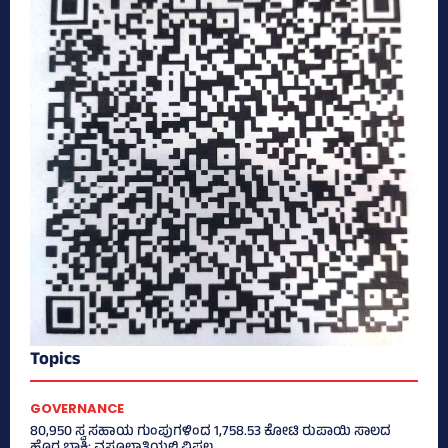
Topics
GOVERNANCE
80,950 ಸ್ವ ಸಹಾಯ ಗುಂಪುಗಳಿಂದ 1,758.53 ಕೋಟಿ ರುಪಾಯಿ ಸಾಲದ