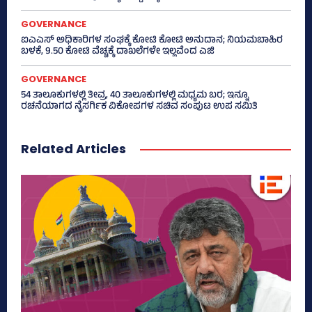
GOVERNANCE
ಐಎಎಸ್‌ ಅಧಿಕಾರಿಗಳ ಸಂಘಕ್ಕೆ ಕೋಟಿ ಕೋಟಿ ಅನುದಾನ; ನಿಯಮಬಾಹಿರ
ಬಳಕೆ, 9.50 ಕೋಟಿ ವೆಚ್ಚಕ್ಕೆ ದಾಖಲೆಗಳೇ ಇಲ್ಲವೆಂದ ಎಜಿ
GOVERNANCE
54 ತಾಲೂಕುಗಳಲ್ಲಿ ತೀವ್ರ, 40 ತಾಲೂಕುಗಳಲ್ಲಿ ಮಧ್ಯಮ ಬರ; ಇನ್ನೂ
ರಚನೆಯಾಗದ ನೈಸರ್ಗಿಕ ವಿಕೋಪಗಳ ಸಚಿವ ಸಂಪುಟ ಉಪ ಸಮಿತಿ
Related Articles