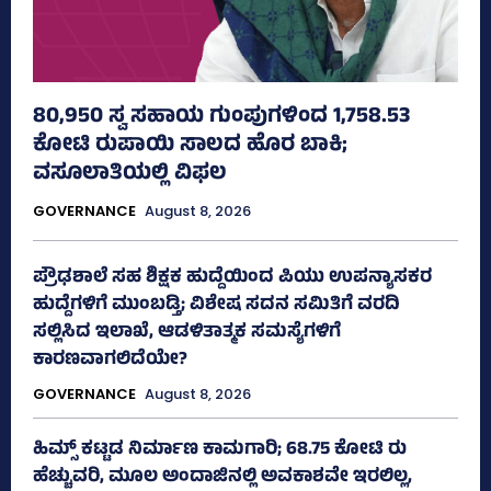
80,950 ಸ್ವ ಸಹಾಯ ಗುಂಪುಗಳಿಂದ 1,758.53
ಕೋಟಿ ರುಪಾಯಿ ಸಾಲದ ಹೊರ ಬಾಕಿ;
ವಸೂಲಾತಿಯಲ್ಲಿ ವಿಫಲ
GOVERNANCE
August 8, 2026
ಪ್ರೌಢಶಾಲೆ ಸಹ ಶಿಕ್ಷಕ ಹುದ್ದೆಯಿಂದ ಪಿಯು ಉಪನ್ಯಾಸಕರ
ಹುದ್ದೆಗಳಿಗೆ ಮುಂಬಡ್ತಿ; ವಿಶೇಷ ಸದನ ಸಮಿತಿಗೆ ವರದಿ
ಸಲ್ಲಿಸಿದ ಇಲಾಖೆ, ಆಡಳಿತಾತ್ಮಕ ಸಮಸ್ಯೆಗಳಿಗೆ
ಕಾರಣವಾಗಲಿದೆಯೇ?
GOVERNANCE
August 8, 2026
ಹಿಮ್ಸ್‌ ಕಟ್ಟಡ ನಿರ್ಮಾಣ ಕಾಮಗಾರಿ; 68.75 ಕೋಟಿ ರು
ಹೆಚ್ಚುವರಿ, ಮೂಲ ಅಂದಾಜಿನಲ್ಲಿ ಅವಕಾಶವೇ ಇರಲಿಲ್ಲ,