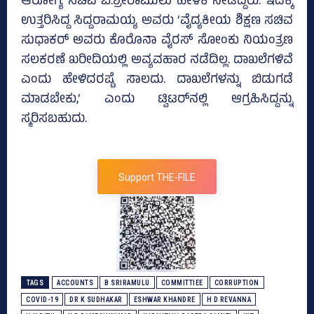
ಆರೋಗ್ಯ ಸಚಿವ ಬಿ.ಶ್ರೀರಾಮುಲು ಹೇಳಿಕೆ ನೀಡಿದ್ದರು. ಇದಕ್ಕೆ
ಉತ್ತರಿಸಿದ್ದ ಸಿದ್ದರಾಮಯ್ಯ ಅವರು ‘ವೈದ್ಯಕೀಯ ಶಿಕ್ಷಣ ಸಚಿವ
ಸುಧಾಕರ್‌ ಅವರು ಕೊರೊನಾ ವೈರಸ್‌ ಸೋಂಕು‌ ನಿಯಂತ್ರಣ
ಸಲಕರಣೆ ಖರೀದಿಯಲ್ಲಿ ಅವ್ಯವಹಾರ ನಡೆದಿಲ್ಲ. ದಾಖಲೆಗಳಿವೆ
ಎಂದು ಹೇಳಿದರಷ್ಟೆ ಸಾಲದು. ದಾಖಲೆಗಳನ್ನು ಬಿಡುಗಡೆ
ಮಾಡಬೇಕು,’ ಎಂದು ಟ್ವಿಟರ್‌ನಲ್ಲಿ ಆಗ್ರಹಿಸಿದ್ದನ್ನು
ಸ್ಮರಿಸಬಹುದು.
Support THE-FILE
TAGS
ACCOUNTS
B SRIRAMULU
COMMITTIEE
CORRUPTION
COVID-19
DR K SUDHAKAR
ESHWAR KHANDRE
H D REVANNA