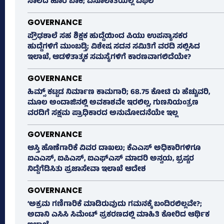
ಸಾಲದ ಹೊರ ಬಾಕಿ; ವಸೂಲಾತಿಯಲ್ಲಿ ವಿಫಲ
GOVERNANCE
ಪ್ರೌಢಶಾಲೆ ಸಹ ಶಿಕ್ಷಕ ಹುದ್ದೆಯಿಂದ ಪಿಯು ಉಪನ್ಯಾಸಕರ
ಹುದ್ದೆಗಳಿಗೆ ಮುಂಬಡ್ತಿ; ವಿಶೇಷ ಸದನ ಸಮಿತಿಗೆ ವರದಿ ಸಲ್ಲಿಸಿದ
ಇಲಾಖೆ, ಆಡಳಿತಾತ್ಮಕ ಸಮಸ್ಯೆಗಳಿಗೆ ಕಾರಣವಾಗಲಿದೆಯೇ?
GOVERNANCE
ಹಿಮ್ಸ್‌ ಕಟ್ಟಡ ನಿರ್ಮಾಣ ಕಾಮಗಾರಿ; 68.75 ಕೋಟಿ ರು ಹೆಚ್ಚುವರಿ,
ಮೂಲ ಅಂದಾಜಿನಲ್ಲಿ ಅವಕಾಶವೇ ಇರಲಿಲ್ಲ, ಗುಣನಿಯಂತ್ರಣ
ವರದಿಗೆ ಸಕ್ಷಮ ಪ್ರಾಧಿಕಾರದ ಅನುಮೋದನೆಯೇ ಇಲ್ಲ
GOVERNANCE
ಆಸ್ತಿ ಹೊಣೆಗಾರಿಕೆ ವಿವರ ದಾಖಲು; ಕೆಎಎಸ್ ಅಧಿಕಾರಿಗಳಿಗೂ
ಐಎಎಸ್‌, ಐಪಿಎಸ್‌, ಐಎಫ್‌ಎಸ್‌ ಮಾದರಿ ಅನ್ವಯ, ಭ್ರಷ್ಟರ
ನಿದ್ದೆಗೆಡಿಸಿತು ಪ್ರಜಾಸೇವಾ ಇಲಾಖೆ ಆದೇಶ
GOVERNANCE
‘ಅಕ್ರಮ ಗಣಿಗಾರಿಕೆ ಮಾಡಿರುವುದು ಗಮನಕ್ಕೆ ಬಂದಿರಲಿಲ್ಲವೇ?;
ಅದಾನಿ ಎಸಿಸಿ ಸಿಮೆಂಟ್ ಪ್ರಕರಣದಲ್ಲಿ ಮಾಹಿತಿ ಕೋರಿದ ಆರ್ಥಿಕ