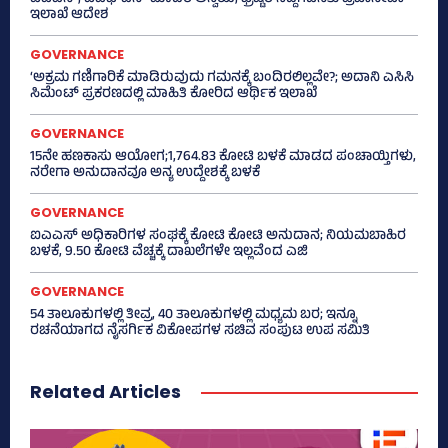
ಇಲಾಖೆ ಆದೇಶ
GOVERNANCE
‘ಅಕ್ರಮ ಗಣಿಗಾರಿಕೆ ಮಾಡಿರುವುದು ಗಮನಕ್ಕೆ ಬಂದಿರಲಿಲ್ಲವೇ?; ಅದಾನಿ ಎಸಿಸಿ
ಸಿಮೆಂಟ್ ಪ್ರಕರಣದಲ್ಲಿ ಮಾಹಿತಿ ಕೋರಿದ ಆರ್ಥಿಕ ಇಲಾಖೆ
GOVERNANCE
15ನೇ ಹಣಕಾಸು ಆಯೋಗ;1,764.83 ಕೋಟಿ ಬಳಕೆ ಮಾಡದ ಪಂಚಾಯ್ತಿಗಳು,
ನರೇಗಾ ಅನುದಾನವೂ ಅನ್ಯ ಉದ್ದೇಶಕ್ಕೆ ಬಳಕೆ
GOVERNANCE
ಐಎಎಸ್‌ ಅಧಿಕಾರಿಗಳ ಸಂಘಕ್ಕೆ ಕೋಟಿ ಕೋಟಿ ಅನುದಾನ; ನಿಯಮಬಾಹಿರ
ಬಳಕೆ, 9.50 ಕೋಟಿ ವೆಚ್ಚಕ್ಕೆ ದಾಖಲೆಗಳೇ ಇಲ್ಲವೆಂದ ಎಜಿ
GOVERNANCE
54 ತಾಲೂಕುಗಳಲ್ಲಿ ತೀವ್ರ, 40 ತಾಲೂಕುಗಳಲ್ಲಿ ಮಧ್ಯಮ ಬರ; ಇನ್ನೂ
ರಚನೆಯಾಗದ ನೈಸರ್ಗಿಕ ವಿಕೋಪಗಳ ಸಚಿವ ಸಂಪುಟ ಉಪ ಸಮಿತಿ
Related Articles