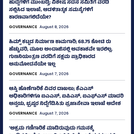
ಹುದ್ದೆಗಳಿಗೆ ಮುಂಬಡ್ತಿ; ವಿಶೇಷ ಸದನ ಸಮಿತಿಗೆ ವರದಿ
ಸಲ್ಲಿಸಿದ ಇಲಾಖೆ, ಆಡಳಿತಾತ್ಮಕ ಸಮಸ್ಯೆಗಳಿಗೆ
ಕಾರಣವಾಗಲಿದೆಯೇ?
GOVERNANCE
August 8, 2026
ಹಿಮ್ಸ್‌ ಕಟ್ಟಡ ನಿರ್ಮಾಣ ಕಾಮಗಾರಿ; 68.75 ಕೋಟಿ ರು
ಹೆಚ್ಚುವರಿ, ಮೂಲ ಅಂದಾಜಿನಲ್ಲಿ ಅವಕಾಶವೇ ಇರಲಿಲ್ಲ,
ಗುಣನಿಯಂತ್ರಣ ವರದಿಗೆ ಸಕ್ಷಮ ಪ್ರಾಧಿಕಾರದ
ಅನುಮೋದನೆಯೇ ಇಲ್ಲ
GOVERNANCE
August 7, 2026
ಆಸ್ತಿ ಹೊಣೆಗಾರಿಕೆ ವಿವರ ದಾಖಲು; ಕೆಎಎಸ್
ಅಧಿಕಾರಿಗಳಿಗೂ ಐಎಎಸ್‌, ಐಪಿಎಸ್‌, ಐಎಫ್‌ಎಸ್‌ ಮಾದರಿ
ಅನ್ವಯ, ಭ್ರಷ್ಟರ ನಿದ್ದೆಗೆಡಿಸಿತು ಪ್ರಜಾಸೇವಾ ಇಲಾಖೆ ಆದೇಶ
GOVERNANCE
August 7, 2026
‘ಅಕ್ರಮ ಗಣಿಗಾರಿಕೆ ಮಾಡಿರುವುದು ಗಮನಕ್ಕೆ