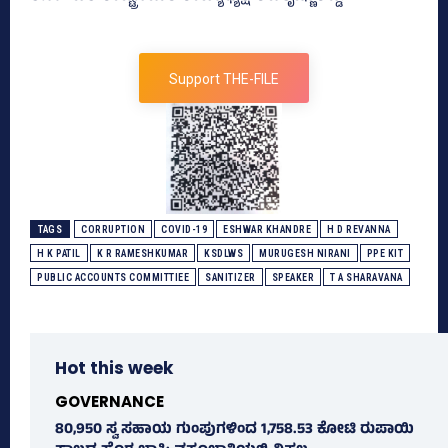
Support THE-FILE
TAGS
CORRUPTION
COVID-19
ESHWAR KHANDRE
H D REVANNA
H K PATIL
K R RAMESHKUMAR
KSDLWS
MURUGESH NIRANI
PPE KIT
PUBLIC ACCOUNTS COMMITTIEE
SANITIZER
SPEAKER
T A SHARAVANA
Hot this week
GOVERNANCE
80,950 ಸ್ವ ಸಹಾಯ ಗುಂಪುಗಳಿಂದ 1,758.53 ಕೋಟಿ ರುಪಾಯಿ