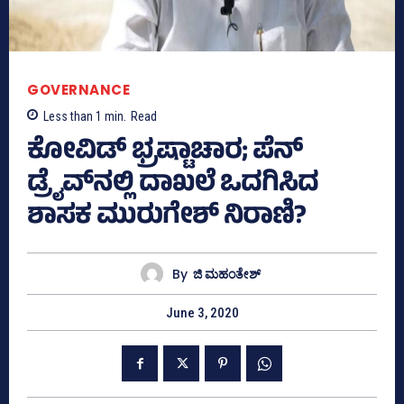
GOVERNANCE
Less than 1
min.
Read
ಕೋವಿಡ್‌ ಭ್ರಷ್ಟಾಚಾರ; ಪೆನ್‌
ಡ್ರೈವ್‌ನಲ್ಲಿ ದಾಖಲೆ ಒದಗಿಸಿದ
ಶಾಸಕ ಮುರುಗೇಶ್‌ ನಿರಾಣಿ?
By
ಜಿ ಮಹಂತೇಶ್
June 3, 2020