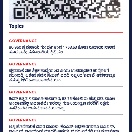
Topics
GOVERNANCE
80,950 ಸ್ವ ಸಹಾಯ ಗುಂಪುಗಳಿಂದ 1,758.53 ಕೋಟಿ ರುಪಾಯಿ ಸಾಲದ
ಹೊರ ಬಾಕಿ; ವಸೂಲಾತಿಯಲ್ಲಿ ವಿಫಲ
GOVERNANCE
ಪ್ರೌಢಶಾಲೆ ಸಹ ಶಿಕ್ಷಕ ಹುದ್ದೆಯಿಂದ ಪಿಯು ಉಪನ್ಯಾಸಕರ ಹುದ್ದೆಗಳಿಗೆ
ಮುಂಬಡ್ತಿ; ವಿಶೇಷ ಸದನ ಸಮಿತಿಗೆ ವರದಿ ಸಲ್ಲಿಸಿದ ಇಲಾಖೆ, ಆಡಳಿತಾತ್ಮಕ
ಸಮಸ್ಯೆಗಳಿಗೆ ಕಾರಣವಾಗಲಿದೆಯೇ?
GOVERNANCE
ಹಿಮ್ಸ್‌ ಕಟ್ಟಡ ನಿರ್ಮಾಣ ಕಾಮಗಾರಿ; 68.75 ಕೋಟಿ ರು ಹೆಚ್ಚುವರಿ, ಮೂಲ
ಅಂದಾಜಿನಲ್ಲಿ ಅವಕಾಶವೇ ಇರಲಿಲ್ಲ, ಗುಣನಿಯಂತ್ರಣ ವರದಿಗೆ ಸಕ್ಷಮ
ಪ್ರಾಧಿಕಾರದ ಅನುಮೋದನೆಯೇ ಇಲ್ಲ
GOVERNANCE
ಆಸ್ತಿ ಹೊಣೆಗಾರಿಕೆ ವಿವರ ದಾಖಲು; ಕೆಎಎಸ್ ಅಧಿಕಾರಿಗಳಿಗೂ ಐಎಎಸ್‌,
ಐಪಿಎಸ್‌, ಐಎಫ್‌ಎಸ್‌ ಮಾದರಿ ಅನ್ವಯ, ಭ್ರಷ್ಟರ ನಿದ್ದೆಗೆಡಿಸಿತು ಪ್ರಜಾಸೇವಾ