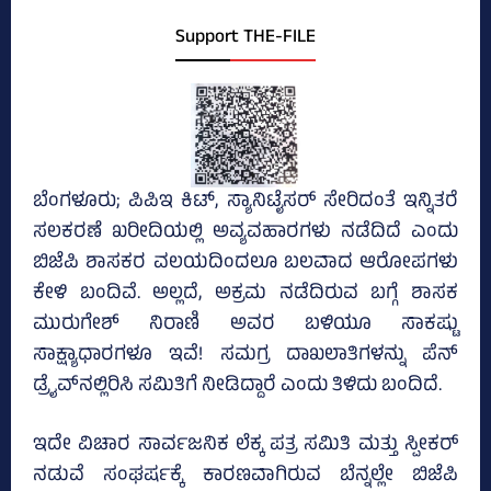
Support THE-FILE
ಬೆಂಗಳೂರು; ಪಿಪಿಇ ಕಿಟ್‌, ಸ್ಯಾನಿಟೈಸರ್‌ ಸೇರಿದಂತೆ ಇನ್ನಿತರೆ
ಸಲಕರಣೆ ಖರೀದಿಯಲ್ಲಿ ಅವ್ಯವಹಾರಗಳು ನಡೆದಿದೆ ಎಂದು
ಬಿಜೆಪಿ ಶಾಸಕರ ವಲಯದಿಂದಲೂ ಬಲವಾದ ಆರೋಪಗಳು
ಕೇಳಿ ಬಂದಿವೆ. ಅಲ್ಲದೆ, ಅಕ್ರಮ ನಡೆದಿರುವ ಬಗ್ಗೆ ಶಾಸಕ
ಮುರುಗೇಶ್‌ ನಿರಾಣಿ ಅವರ ಬಳಿಯೂ ಸಾಕಷ್ಟು
ಸಾಕ್ಷ್ಯಾಧಾರಗಳೂ ಇವೆ! ಸಮಗ್ರ ದಾಖಲಾತಿಗಳನ್ನು ಪೆನ್‌
ಡ್ರೈವ್‌ನಲ್ಲಿರಿಸಿ ಸಮಿತಿಗೆ ನೀಡಿದ್ದಾರೆ ಎಂದು ತಿಳಿದು ಬಂದಿದೆ.
ಇದೇ ವಿಚಾರ ಸಾರ್ವಜನಿಕ ಲೆಕ್ಕ ಪತ್ರ ಸಮಿತಿ ಮತ್ತು ಸ್ಪೀಕರ್‌
ನಡುವೆ ಸಂಘರ್ಷಕ್ಕೆ ಕಾರಣವಾಗಿರುವ ಬೆನ್ನಲ್ಲೇ ಬಿಜೆಪಿ