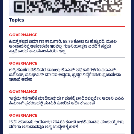
Topics
GOVERNANCE
ಹಿಮ್ಸ್‌ ಕಟ್ಟಡ ನಿರ್ಮಾಣ ಕಾಮಗಾರಿ; 68.75 ಕೋಟಿ ರು ಹೆಚ್ಚುವರಿ, ಮೂಲ
ಅಂದಾಜಿನಲ್ಲಿ ಅವಕಾಶವೇ ಇರಲಿಲ್ಲ, ಗುಣನಿಯಂತ್ರಣ ವರದಿಗೆ ಸಕ್ಷಮ
ಪ್ರಾಧಿಕಾರದ ಅನುಮೋದನೆಯೇ ಇಲ್ಲ
GOVERNANCE
ಆಸ್ತಿ ಹೊಣೆಗಾರಿಕೆ ವಿವರ ದಾಖಲು; ಕೆಎಎಸ್ ಅಧಿಕಾರಿಗಳಿಗೂ ಐಎಎಸ್‌,
ಐಪಿಎಸ್‌, ಐಎಫ್‌ಎಸ್‌ ಮಾದರಿ ಅನ್ವಯ, ಭ್ರಷ್ಟರ ನಿದ್ದೆಗೆಡಿಸಿತು ಪ್ರಜಾಸೇವಾ
ಇಲಾಖೆ ಆದೇಶ
GOVERNANCE
‘ಅಕ್ರಮ ಗಣಿಗಾರಿಕೆ ಮಾಡಿರುವುದು ಗಮನಕ್ಕೆ ಬಂದಿರಲಿಲ್ಲವೇ?; ಅದಾನಿ ಎಸಿಸಿ
ಸಿಮೆಂಟ್ ಪ್ರಕರಣದಲ್ಲಿ ಮಾಹಿತಿ ಕೋರಿದ ಆರ್ಥಿಕ ಇಲಾಖೆ
GOVERNANCE
15ನೇ ಹಣಕಾಸು ಆಯೋಗ;1,764.83 ಕೋಟಿ ಬಳಕೆ ಮಾಡದ ಪಂಚಾಯ್ತಿಗಳು,
ನರೇಗಾ ಅನುದಾನವೂ ಅನ್ಯ ಉದ್ದೇಶಕ್ಕೆ ಬಳಕೆ