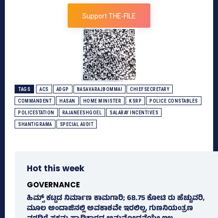
Support THE-FILE
TAGS
ACS
ADGP
BASAVARAJBOMMAI
CHIEFSECRETARY
COMMANDENT
HASAN
HOME MINISTER
KSRP
POLICE CONSTABLES
POLICESTATION
RAJANEESHGOEL
SALARAY INCENTIVES
SHANTIGRAMA
SPECIAL AUDIT
Hot this week
GOVERNANCE
ಹಿಮ್ಸ್‌ ಕಟ್ಟಡ ನಿರ್ಮಾಣ ಕಾಮಗಾರಿ; 68.75 ಕೋಟಿ ರು ಹೆಚ್ಚುವರಿ,
ಮೂಲ ಅಂದಾಜಿನಲ್ಲಿ ಅವಕಾಶವೇ ಇರಲಿಲ್ಲ, ಗುಣನಿಯಂತ್ರಣ