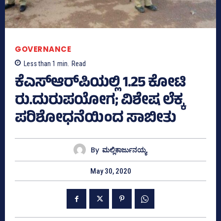
GOVERNANCE
Less than 1
min.
Read
ಕೆಎಸ್‌ಆರ್‌ಪಿಯಲ್ಲಿ 1.25 ಕೋಟಿ
ರು.ದುರುಪಯೋಗ; ವಿಶೇಷ ಲೆಕ್ಕ
ಪರಿಶೋಧನೆಯಿಂದ ಸಾಬೀತು
By
ಮಲ್ಲಿಕಾರ್ಜುನಯ್ಯ
May 30, 2020