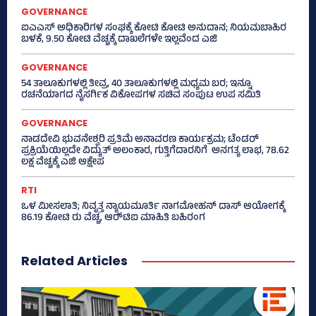
GOVERNANCE
ಐಎಎಸ್‌ ಅಧಿಕಾರಿಗಳ ಸಂಘಕ್ಕೆ ಕೋಟಿ ಕೋಟಿ ಅನುದಾನ; ನಿಯಮಬಾಹಿರ
ಬಳಕೆ, 9.50 ಕೋಟಿ ವೆಚ್ಚಕ್ಕೆ ದಾಖಲೆಗಳೇ ಇಲ್ಲವೆಂದ ಎಜಿ
GOVERNANCE
54 ತಾಲೂಕುಗಳಲ್ಲಿ ತೀವ್ರ, 40 ತಾಲೂಕುಗಳಲ್ಲಿ ಮಧ್ಯಮ ಬರ; ಇನ್ನೂ
ರಚನೆಯಾಗದ ನೈಸರ್ಗಿಕ ವಿಕೋಪಗಳ ಸಚಿವ ಸಂಪುಟ ಉಪ ಸಮಿತಿ
GOVERNANCE
ನಾಡದೇವಿ ಭುವನೇಶ್ವರಿ ಪ್ರತಿಮೆ ಅನಾವರಣ ಕಾರ್ಯಕ್ರಮ; ಟೆಂಡರ್
ಪ್ರಕ್ರಿಯೆಯಿಲ್ಲದೇ ವಿದ್ಯುತ್‌ ಅಲಂಕಾರ, ಗುತ್ತಿಗೆದಾರನಿಗೆ ಅನಗತ್ಯ ಲಾಭ, 78.62
ಲಕ್ಷ ವೆಚ್ಚಕ್ಕೆ ಎಜಿ ಆಕ್ಷೇಪ
RTI
ಒಳ ಮೀಸಲಾತಿ; ನಿವೃತ್ತ ನ್ಯಾಯಮೂರ್ತಿ ನಾಗಮೋಹನ್ ದಾಸ್ ಆಯೋಗಕ್ಕೆ
86.19 ಕೋಟಿ ರು ವೆಚ್ಚ, ಆರ್‍‌ಟಿಐ ಮಾಹಿತಿ ಬಹಿರಂಗ
Related Articles