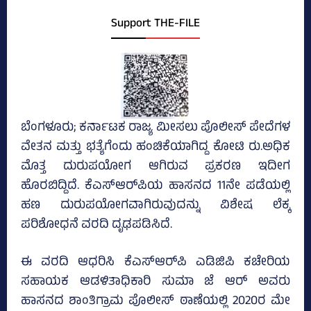
Support THE-FILE
ಬೆಂಗಳೂರು; ಕರ್ನಾಟಕ ರಾಜ್ಯ ಮೀಸಲು ಪೊಲೀಸ್‌ ಪೇದೆಗಳ
ವೇತನ ಮತ್ತು ಭತ್ಯೆಗೆಂದು ಹಂಚಿಕೆಯಾಗಿದ್ದ ಕೋಟಿ ರು.ಅಧಿಕ
ಮೊತ್ತ ದುರುಪಯೋಗ ಆಗಿರುವ ಪ್ರಕರಣ ಇದೀಗ
ಹೊರಬಿದ್ದಿದೆ. ಕೆಎಸ್‌ಆರ್‌ಪಿಯ ಹಾಸನದ 11ನೇ ಪಡೆಯಲ್ಲಿ
ಹಣ ದುರುಪಯೋಗವಾಗಿರುವುದನ್ನು ವಿಶೇಷ ಲೆಕ್ಕ
ಪರಿಶೋಧನೆ ವರದಿ ದೃಢಪಡಿಸಿದೆ.
ಈ ವರದಿ ಆಧರಿಸಿ ಕೆಎಸ್‌ಆರ್‌ಪಿ ಎಡಿಜಿಪಿ ಕಚೇರಿಯ
ಸಹಾಯಕ ಆಡಳಿತಾಧಿಕಾರಿ ಸುಮಾ ಜೆ ಆರ್‌ ಅವರು
ಹಾಸನದ ಶಾಂತಿಗ್ರಾಮ ಪೊಲೀಸ್‌ ಠಾಣೆಯಲ್ಲಿ 2020ರ ಮೇ